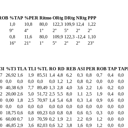
ROB
%TAP
%PER
Ritmo
ORtg
DRtg
NRtg
PPP
1,0
10,8
80,0
122,3
109,9
12,4
1,22
9°
4°
1°
2°
5°
2°
2°
0,8
11,6
80,0
109,9
122,3
-12,4
1,10
16°
21°
1°
5°
2°
2°
23°
3I
%T3
TLA
TLI
%TL
RO
RD
REB
ASI
PER
ROB
TAP
TAP
,7
26,92
1,6
1,9
85,51
1,4
4,8
6,2
0,3
0,8
0,7
0,4
0,0
,0
0,0
0,0
0,0
0,0
0,0
1,2
1,2
0,8
0,2
0,0
0,0
0,0
,9
40,38
6,9
7,7
89,49
1,3
2,8
4,0
3,6
2,2
1,6
0,2
0,0
,2
20,00
2,6
5,0
51,72
2,5
5,5
8,0
1,1
2,5
1,9
0,4
0,0
,0
0,00
1,8
2,5
70,97
1,4
5,4
6,8
0,3
1,4
0,9
0,6
0,0
,0
0,0
0,0
0,0
0,0
0,0
0,0
0,0
0,0
0,0
0,0
0,0
0,0
,0
18,75
0,6
0,8
69,23
0,0
0,8
0,8
0,6
0,5
0,3
0,0
0,0
,6
60,00
0,7
1,0
70,59
0,2
1,9
2,1
2,2
0,9
1,2
0,0
0,0
,0
46,85
2,9
3,6
82,03
0,6
3,2
3,8
1,6
0,9
1,2
0,0
0,0