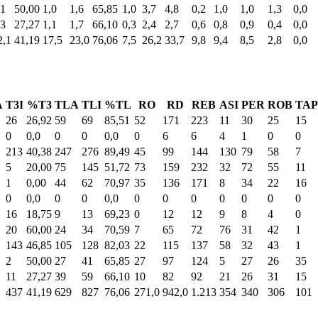
,1
50,00
1,0
1,6
65,85
1,0
3,7
4,8
0,2
1,0
1,0
1,3
0,0
,3
27,27
1,1
1,7
66,10
0,3
2,4
2,7
0,6
0,8
0,9
0,4
0,0
2,1
41,19
17,5
23,0
76,06
7,5
26,2
33,7
9,8
9,4
8,5
2,8
0,0
A
T3I
%T3
TLA
TLI
%TL
RO
RD
REB
ASI
PER
ROB
TAP
26
26,92
59
69
85,51
52
171
223
11
30
25
15
0
0,0
0
0
0,0
0
6
6
4
1
0
0
213
40,38
247
276
89,49
45
99
144
130
79
58
7
5
20,00
75
145
51,72
73
159
232
32
72
55
11
1
0,00
44
62
70,97
35
136
171
8
34
22
16
0
0,0
0
0
0,0
0
0
0
0
0
0
0
16
18,75
9
13
69,23
0
12
12
9
8
4
0
20
60,00
24
34
70,59
7
65
72
76
31
42
1
143
46,85
105
128
82,03
22
115
137
58
32
43
1
2
50,00
27
41
65,85
27
97
124
5
27
26
35
11
27,27
39
59
66,10
10
82
92
21
26
31
15
437
41,19
629
827
76,06
271,0
942,0
1.213
354
340
306
101