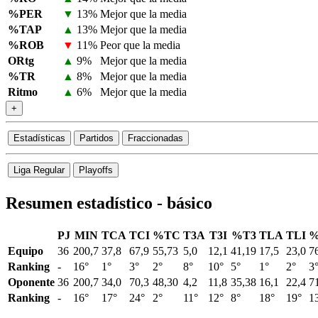
%PER
▼
13%
Mejor que la media
%TAP
▲
13%
Mejor que la media
%ROB
▼
11%
Peor que la media
ORtg
▲
9%
Mejor que la media
%TR
▲
8%
Mejor que la media
Ritmo
▲
6%
Mejor que la media
+
Estadísticas
Partidos
Fraccionadas
Liga Regular
Playoffs
Resumen estadístico - básico
PJ
MIN
TCA
TCI
%TC
T3A
T3I
%T3
TLA
TLI
%
Equipo
36
200,7
37,8
67,9
55,73
5,0
12,1
41,19
17,5
23,0
7
Ranking
-
16°
1°
3°
2°
8°
10°
5°
1°
2°
3
Oponente
36
200,7
34,0
70,3
48,30
4,2
11,8
35,38
16,1
22,4
7
Ranking
-
16°
17°
24°
2°
11°
12°
8°
18°
19°
1