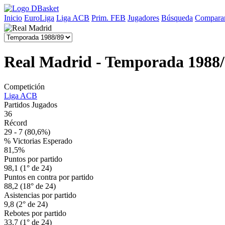
Inicio
EuroLiga
Liga ACB
Prim. FEB
Jugadores
Búsqueda
Comparar
Real Madrid - Temporada 1988
Competición
Liga ACB
Partidos Jugados
36
Récord
29 - 7
(80,6%)
% Victorias Esperado
81,5%
Puntos por partido
98,1 (1° de 24)
Puntos en contra por partido
88,2 (18° de 24)
Asistencias por partido
9,8 (2° de 24)
Rebotes por partido
33,7 (1° de 24)