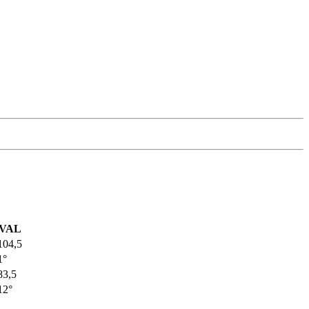
VAL
104,5
1°
83,5
12°