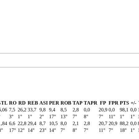
TL
RO
RD
REB
ASI
PER
ROB
TAP
TAPR
FP
FPR
PTS
+/-
6,06
7,5
26,2
33,7
9,8
9,4
8,5
2,8
0,0
20,9
0,0
98,1
0,0
°
3°
1°
1°
2°
17°
13°
7°
8°
7°
11°
1°
1°
1,84
6,6
22,8
29,4
8,7
10,5
8,0
2,1
2,8
20,7
20,9
88,2
0,0
3°
17°
12°
14°
23°
14°
7°
8°
7°
11°
7°
18°
1°