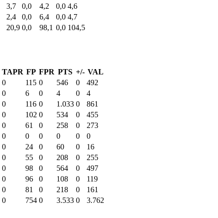
3,7
0,0
4,2
0,0
4,6
2,4
0,0
6,4
0,0
4,7
20,9
0,0
98,1
0,0
104,5
TAPR
FP
FPR
PTS
+/-
VAL
0
115
0
546
0
492
0
6
0
4
0
4
0
116
0
1.033
0
861
0
102
0
534
0
455
0
61
0
258
0
273
0
0
0
0
0
0
0
24
0
60
0
16
0
55
0
208
0
255
0
98
0
564
0
497
0
96
0
108
0
119
0
81
0
218
0
161
0
754
0
3.533
0
3.762