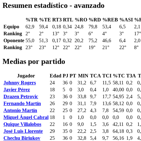
Resumen estadístico - avanzado
%TR
%TE
RT3
RTL
%RO
%RD
%REB
%ASI
%
Equipo
62,9
59,4
0,18
0,34
24,8
79,8
53,4
6,5
2,1
Ranking
2°
2°
13°
3°
3°
6°
4°
3°
17°
Oponente
55,0
51,3
0,17
0,32
20,2
75,2
46,6
6,4
2,0
Ranking
23°
23°
12°
22°
22°
19°
21°
22°
8°
Medias por partido
Jugador
Edad
PJ
PT
MIN
TCA
TCI
%TC
T3A
T
Johnny Rogers
24
36
0
31,2
6,7
11,5
58,11
0,2
0
Javier Pérez
18
5
0
3,0
0,4
1,0
40,00
0,0
0
Drazen Petrovic
23
36
0
33,8
9,7
17,7
54,95
2,4
5
Fernando Martín
26
29
0
31,1
7,9
13,6
58,12
0,0
0
Antonio Martín
22
25
0
27,2
4,3
7,8
54,59
0,0
0
Miguel Ángel Cabral
18
1
0
1,0
0,0
0,0
0,0
0,0
0
Quique Villalobos
22
16
0
9,0
1,5
3,6
42,11
0,2
1
José Luis Llorente
29
35
0
22,2
2,5
3,8
64,18
0,3
0
Chechu Biriukov
25
36
0
32,8
5,4
9,7
56,16
1,9
4