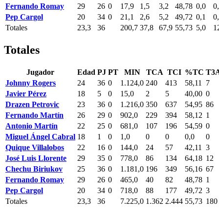
Fernando Romay
29
26
0
17,9
1,5
3,2
48,78
0,0
0
Pep Cargol
20
34
0
21,1
2,6
5,2
49,72
0,1
0
Totales
23,3
36
200,7
37,8
67,9
55,73
5,0
1
Totales
Jugador
Edad
PJ
PT
MIN
TCA
TCI
%TC
T3
Johnny Rogers
24
36
0
1.124,0
240
413
58,11
7
Javier Pérez
18
5
0
15,0
2
5
40,00
0
Drazen Petrovic
23
36
0
1.216,0
350
637
54,95
86
Fernando Martín
26
29
0
902,0
229
394
58,12
1
Antonio Martín
22
25
0
681,0
107
196
54,59
0
Miguel Ángel Cabral
18
1
0
1,0
0
0
0,0
0
Quique Villalobos
22
16
0
144,0
24
57
42,11
3
José Luis Llorente
29
35
0
778,0
86
134
64,18
12
Chechu Biriukov
25
36
0
1.181,0
196
349
56,16
67
Fernando Romay
29
26
0
465,0
40
82
48,78
1
Pep Cargol
20
34
0
718,0
88
177
49,72
3
Totales
23,3
36
7.225,0
1.362
2.444
55,73
180