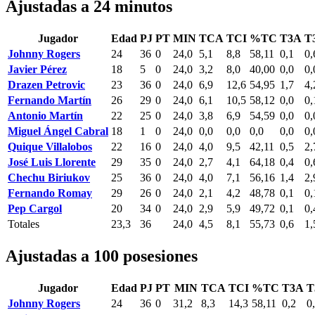
Ajustadas a 24 minutos
Jugador
Edad
PJ
PT
MIN
TCA
TCI
%TC
T3A
T
Johnny Rogers
24
36
0
24,0
5,1
8,8
58,11
0,1
0,
Javier Pérez
18
5
0
24,0
3,2
8,0
40,00
0,0
0,
Drazen Petrovic
23
36
0
24,0
6,9
12,6
54,95
1,7
4,
Fernando Martín
26
29
0
24,0
6,1
10,5
58,12
0,0
0,
Antonio Martín
22
25
0
24,0
3,8
6,9
54,59
0,0
0,
Miguel Ángel Cabral
18
1
0
24,0
0,0
0,0
0,0
0,0
0,
Quique Villalobos
22
16
0
24,0
4,0
9,5
42,11
0,5
2,
José Luis Llorente
29
35
0
24,0
2,7
4,1
64,18
0,4
0,
Chechu Biriukov
25
36
0
24,0
4,0
7,1
56,16
1,4
2,
Fernando Romay
29
26
0
24,0
2,1
4,2
48,78
0,1
0,
Pep Cargol
20
34
0
24,0
2,9
5,9
49,72
0,1
0,
Totales
23,3
36
24,0
4,5
8,1
55,73
0,6
1,
Ajustadas a 100 posesiones
Jugador
Edad
PJ
PT
MIN
TCA
TCI
%TC
T3A
T
Johnny Rogers
24
36
0
31,2
8,3
14,3
58,11
0,2
0