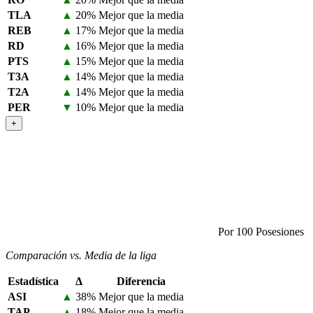
TLA
▲
20%
Mejor que la media
REB
▲
17%
Mejor que la media
RD
▲
16%
Mejor que la media
PTS
▲
15%
Mejor que la media
T3A
▲
14%
Mejor que la media
T2A
▲
14%
Mejor que la media
PER
▼
10%
Mejor que la media
+
Por 100 Posesiones
Comparación vs. Media de la liga
Estadística
Δ
Diferencia
ASI
▲
38%
Mejor que la media
TAP
▲
18%
Mejor que la media