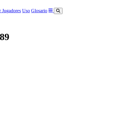
 Jugadores
Uso
Glosario
/89