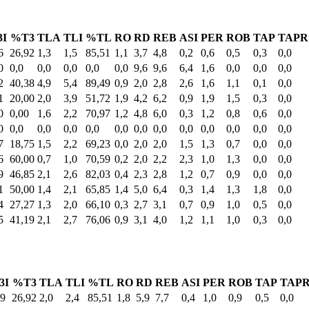
3I
%T3
TLA
TLI
%TL
RO
RD
REB
ASI
PER
ROB
TAP
TAPR
6
26,92
1,3
1,5
85,51
1,1
3,7
4,8
0,2
0,6
0,5
0,3
0,0
0
0,0
0,0
0,0
0,0
0,0
9,6
9,6
6,4
1,6
0,0
0,0
0,0
2
40,38
4,9
5,4
89,49
0,9
2,0
2,8
2,6
1,6
1,1
0,1
0,0
1
20,00
2,0
3,9
51,72
1,9
4,2
6,2
0,9
1,9
1,5
0,3
0,0
0
0,00
1,6
2,2
70,97
1,2
4,8
6,0
0,3
1,2
0,8
0,6
0,0
0
0,0
0,0
0,0
0,0
0,0
0,0
0,0
0,0
0,0
0,0
0,0
0,0
7
18,75
1,5
2,2
69,23
0,0
2,0
2,0
1,5
1,3
0,7
0,0
0,0
6
60,00
0,7
1,0
70,59
0,2
2,0
2,2
2,3
1,0
1,3
0,0
0,0
9
46,85
2,1
2,6
82,03
0,4
2,3
2,8
1,2
0,7
0,9
0,0
0,0
1
50,00
1,4
2,1
65,85
1,4
5,0
6,4
0,3
1,4
1,3
1,8
0,0
4
27,27
1,3
2,0
66,10
0,3
2,7
3,1
0,7
0,9
1,0
0,5
0,0
5
41,19
2,1
2,7
76,06
0,9
3,1
4,0
1,2
1,1
1,0
0,3
0,0
3I
%T3
TLA
TLI
%TL
RO
RD
REB
ASI
PER
ROB
TAP
TAP
,9
26,92
2,0
2,4
85,51
1,8
5,9
7,7
0,4
1,0
0,9
0,5
0,0