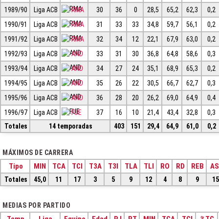
1989/90
Liga ACB
RMA
30
36
0
28,5
65,2
62,3
0,2
1990/91
Liga ACB
RMA
31
33
33
34,8
59,7
56,1
0,2
1991/92
Liga ACB
RMA
32
34
12
22,1
67,9
63,0
0,2
1992/93
Liga ACB
AND
33
31
30
36,8
64,8
58,6
0,3
1993/94
Liga ACB
AND
34
27
24
35,1
68,9
65,3
0,2
1994/95
Liga ACB
AND
35
26
22
30,5
66,7
62,7
0,3
1995/96
Liga ACB
AND
36
28
20
26,2
69,0
64,9
0,4
1996/97
Liga ACB
FUE
37
16
10
21,4
43,4
32,8
0,3
Totales
14 temporadas
403
151
29,4
64,9
61,0
0,2
MÁXIMOS DE CARRERA
Tipo
MIN
TCA
TCI
T3A
T3I
TLA
TLI
RO
RD
REB
AS
Totales
45,0
11
17
3
5
9
12
4
8
9
15
MEDIAS POR PARTIDO