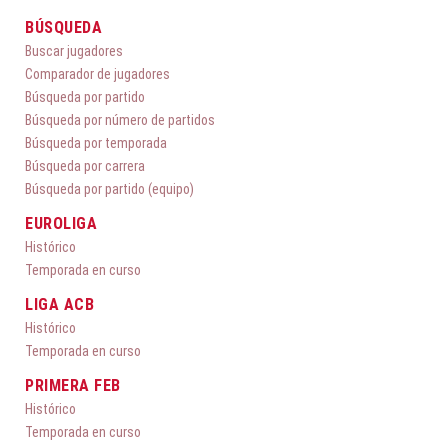
BÚSQUEDA
Buscar jugadores
Comparador de jugadores
Búsqueda por partido
Búsqueda por número de partidos
Búsqueda por temporada
Búsqueda por carrera
Búsqueda por partido (equipo)
EUROLIGA
Histórico
Temporada en curso
LIGA ACB
Histórico
Temporada en curso
PRIMERA FEB
Histórico
Temporada en curso