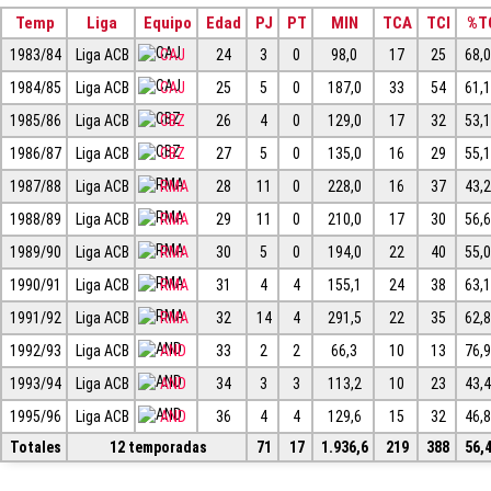
Temp
Liga
Equipo
Edad
PJ
PT
MIN
TCA
TCI
%T
1983/84
Liga ACB
CAJ
24
3
0
98,0
17
25
68,
1984/85
Liga ACB
CAJ
25
5
0
187,0
33
54
61,
1985/86
Liga ACB
CBZ
26
4
0
129,0
17
32
53,
1986/87
Liga ACB
CBZ
27
5
0
135,0
16
29
55,
1987/88
Liga ACB
RMA
28
11
0
228,0
16
37
43,
1988/89
Liga ACB
RMA
29
11
0
210,0
17
30
56,
1989/90
Liga ACB
RMA
30
5
0
194,0
22
40
55,
1990/91
Liga ACB
RMA
31
4
4
155,1
24
38
63,
1991/92
Liga ACB
RMA
32
14
4
291,5
22
35
62,
1992/93
Liga ACB
AND
33
2
2
66,3
10
13
76,
1993/94
Liga ACB
AND
34
3
3
113,2
10
23
43,
1995/96
Liga ACB
AND
36
4
4
129,6
15
32
46,
Totales
12 temporadas
71
17
1.936,6
219
388
56,