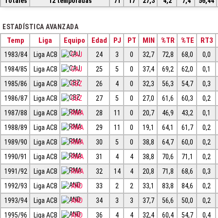
Totales
12 temporadas
71
17
27,3
4,2
7,4
56,44
ESTADÍSTICA AVANZADA
Temp
Liga
Equipo
Edad
PJ
PT
MIN
%TR
%TE
RT3
1983/84
Liga ACB
CAJ
24
3
0
32,7
72,8
68,0
0,0
1984/85
Liga ACB
CAJ
25
5
0
37,4
69,2
62,0
0,1
1985/86
Liga ACB
CBZ
26
4
0
32,3
56,3
54,7
0,3
1986/87
Liga ACB
CBZ
27
5
0
27,0
61,6
60,3
0,2
1987/88
Liga ACB
RMA
28
11
0
20,7
46,9
43,2
0,1
1988/89
Liga ACB
RMA
29
11
0
19,1
64,1
61,7
0,2
1989/90
Liga ACB
RMA
30
5
0
38,8
64,7
60,0
0,2
1990/91
Liga ACB
RMA
31
4
4
38,8
70,6
71,1
0,2
1991/92
Liga ACB
RMA
32
14
4
20,8
71,8
68,6
0,3
1992/93
Liga ACB
AND
33
2
2
33,1
83,8
84,6
0,2
1993/94
Liga ACB
AND
34
3
3
37,7
56,6
50,0
0,2
1995/96
Liga ACB
AND
36
4
4
32,4
60,4
54,7
0,4