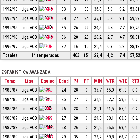
1992/93
Liga ACB
AND
33
31
30
36,8
5,0
9,2
53,81
1993/94
Liga ACB
AND
34
27
24
35,1
5,4
9,1
59,89
1994/95
Liga ACB
AND
35
26
22
30,5
4,4
7,7
57,75
1995/96
Liga ACB
AND
36
28
20
26,2
2,7
4,7
58,51
1996/97
Liga ACB
FUE
37
16
10
21,4
0,8
2,8
28,13
Totales
14 temporadas
403
151
29,4
4,2
7,4
57,52
ESTADÍSTICA AVANZADA
Temp
Liga
Equipo
Edad
PJ
PT
MIN
%TR
%TE
RT3
1983/84
Liga ACB
CAJ
24
28
0
35,7
65,0
61,3
0,0
1984/85
Liga ACB
CAJ
25
27
0
34,8
62,2
58,3
0,0
1985/86
Liga ACB
CBZ
26
28
0
31,1
61,5
57,9
0,2
1986/87
Liga ACB
CBZ
27
28
0
29,5
68,1
63,5
0,2
1987/88
Liga ACB
RMA
28
26
0
21,2
65,5
63,4
0,1
1988/89
Liga ACB
RMA
29
35
0
22,2
69,8
68,7
0,2