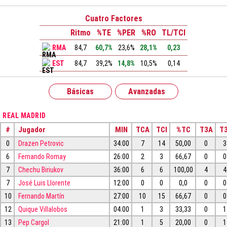
Cuatro Factores
Ritmo
%TE
%PER
%RO
TL/TCI
RMA
84,7
60,7%
23,6%
28,1%
0,23
EST
84,7
39,2%
14,8%
10,5%
0,14
Básicas
Avanzadas
REAL MADRID
#
Jugador
MIN
TCA
TCI
%TC
T3A
T3
0
Drazen Petrovic
34:00
7
14
50,00
0
3
6
Fernando Romay
26:00
2
3
66,67
0
0
7
Chechu Biriukov
36:00
6
6
100,00
4
4
7
José Luis Llorente
12:00
0
0
0,0
0
0
10
Fernando Martín
27:00
10
15
66,67
0
0
12
Quique Villalobos
04:00
1
3
33,33
0
1
13
Pep Cargol
21:00
1
5
20,00
0
1