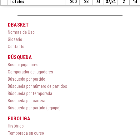
Totales
200
28
74
37,84
2
14
DBASKET
Normas de Uso
Glosario
Contacto
BÚSQUEDA
Buscar jugadores
Comparador de jugadores
Búsqueda por partido
Búsqueda por número de partidos
Búsqueda por temporada
Búsqueda por carrera
Búsqueda por partido (equipo)
EUROLIGA
Histórico
Temporada en curso