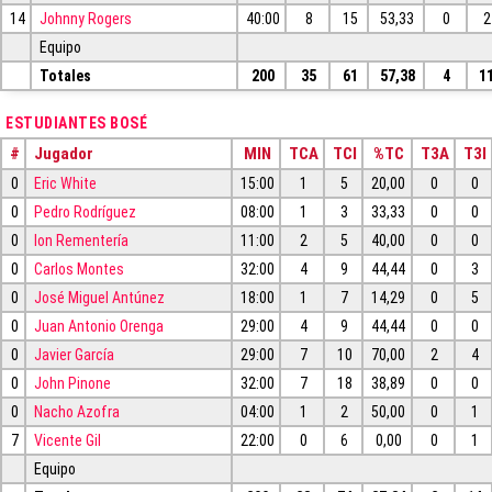
14
Johnny Rogers
40:00
8
15
53,33
0
2
Equipo
Totales
200
35
61
57,38
4
1
ESTUDIANTES BOSÉ
#
Jugador
MIN
TCA
TCI
%TC
T3A
T3I
0
Eric White
15:00
1
5
20,00
0
0
0
Pedro Rodríguez
08:00
1
3
33,33
0
0
0
Ion Rementería
11:00
2
5
40,00
0
0
0
Carlos Montes
32:00
4
9
44,44
0
3
0
José Miguel Antúnez
18:00
1
7
14,29
0
5
0
Juan Antonio Orenga
29:00
4
9
44,44
0
0
0
Javier García
29:00
7
10
70,00
2
4
0
John Pinone
32:00
7
18
38,89
0
0
0
Nacho Azofra
04:00
1
2
50,00
0
1
7
Vicente Gil
22:00
0
6
0,00
0
1
Equipo