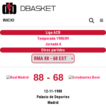
INICIO
Liga ACB
Temporada 1988/89
Jornada 6
Otros partidos
88 - 68
12-11-1988
Palacio de Deportes
Madrid