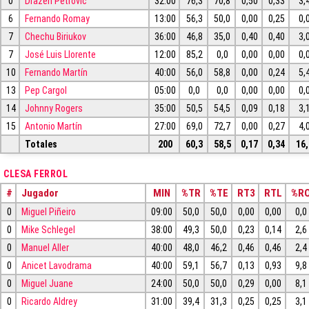
0
Drazen Petrovic
32:00
76,3
70,8
0,50
0,33
3,
6
Fernando Romay
13:00
56,3
50,0
0,00
0,25
0,
7
Chechu Biriukov
36:00
46,8
35,0
0,40
0,40
3,
7
José Luis Llorente
12:00
85,2
0,0
0,00
0,00
0,
10
Fernando Martín
40:00
56,0
58,8
0,00
0,24
5,
13
Pep Cargol
05:00
0,0
0,0
0,00
0,00
0,
14
Johnny Rogers
35:00
50,5
54,5
0,09
0,18
3,
15
Antonio Martín
27:00
69,0
72,7
0,00
0,27
4,
Totales
200
60,3
58,5
0,17
0,34
16,
CLESA FERROL
#
Jugador
MIN
%TR
%TE
RT3
RTL
%R
0
Miguel Piñeiro
09:00
50,0
50,0
0,00
0,00
0,0
0
Mike Schlegel
38:00
49,3
50,0
0,23
0,14
2,6
0
Manuel Aller
40:00
48,0
46,2
0,46
0,46
2,4
0
Anicet Lavodrama
40:00
59,1
56,7
0,13
0,93
9,8
0
Miguel Juane
24:00
50,0
50,0
0,29
0,00
8,1
0
Ricardo Aldrey
31:00
39,4
31,3
0,25
0,25
3,1