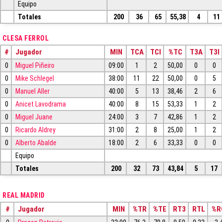
Equipo
Totales
200
36
65
55,38
4
11
CLESA FERROL
#
Jugador
MIN
TCA
TCI
%TC
T3A
T3I
0
Miguel Piñeiro
09:00
1
2
50,00
0
0
0
Mike Schlegel
38:00
11
22
50,00
0
5
0
Manuel Aller
40:00
5
13
38,46
2
6
0
Anicet Lavodrama
40:00
8
15
53,33
1
2
0
Miguel Juane
24:00
3
7
42,86
1
2
0
Ricardo Aldrey
31:00
2
8
25,00
1
2
0
Alberto Abalde
18:00
2
6
33,33
0
0
Equipo
Totales
200
32
73
43,84
5
17
REAL MADRID
#
Jugador
MIN
%TR
%TE
RT3
RTL
%R