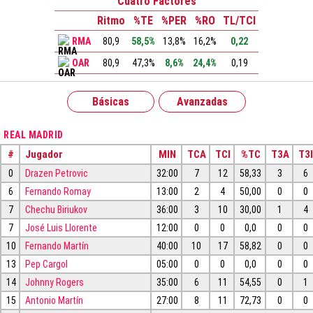
Cuatro Factores
Ritmo
%TE
%PER
%RO
TL/TCI
RMA
80,9
58,5%
13,8%
16,2%
0,22
OAR
80,9
47,3%
8,6%
24,4%
0,19
Básicas
Avanzadas
REAL MADRID
#
Jugador
MIN
TCA
TCI
%TC
T3A
T3I
0
Drazen Petrovic
32:00
7
12
58,33
3
6
6
Fernando Romay
13:00
2
4
50,00
0
0
7
Chechu Biriukov
36:00
3
10
30,00
1
4
7
José Luis Llorente
12:00
0
0
0,0
0
0
10
Fernando Martín
40:00
10
17
58,82
0
0
13
Pep Cargol
05:00
0
0
0,0
0
0
14
Johnny Rogers
35:00
6
11
54,55
0
1
15
Antonio Martín
27:00
8
11
72,73
0
0