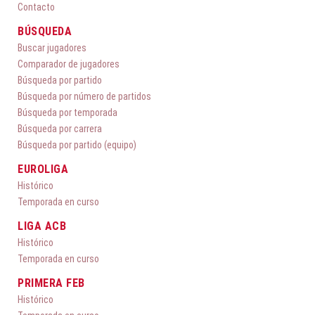
Contacto
BÚSQUEDA
Buscar jugadores
Comparador de jugadores
Búsqueda por partido
Búsqueda por número de partidos
Búsqueda por temporada
Búsqueda por carrera
Búsqueda por partido (equipo)
EUROLIGA
Histórico
Temporada en curso
LIGA ACB
Histórico
Temporada en curso
PRIMERA FEB
Histórico