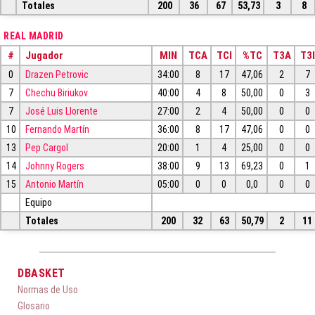
Totales
200
36
67
53,73
3
8
REAL MADRID
#
Jugador
MIN
TCA
TCI
%TC
T3A
T3I
0
Drazen Petrovic
34:00
8
17
47,06
2
7
7
Chechu Biriukov
40:00
4
8
50,00
0
3
7
José Luis Llorente
27:00
2
4
50,00
0
0
10
Fernando Martín
36:00
8
17
47,06
0
0
13
Pep Cargol
20:00
1
4
25,00
0
0
14
Johnny Rogers
38:00
9
13
69,23
0
1
15
Antonio Martín
05:00
0
0
0,0
0
0
Equipo
Totales
200
32
63
50,79
2
11
DBASKET
Normas de Uso
Glosario