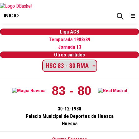
INICIO
Liga ACB
Temporada 1988/89
Jornada 13
Otros partidos
83 - 80
30-12-1988
Palacio Municipal de Deportes de Huesca
Huesca