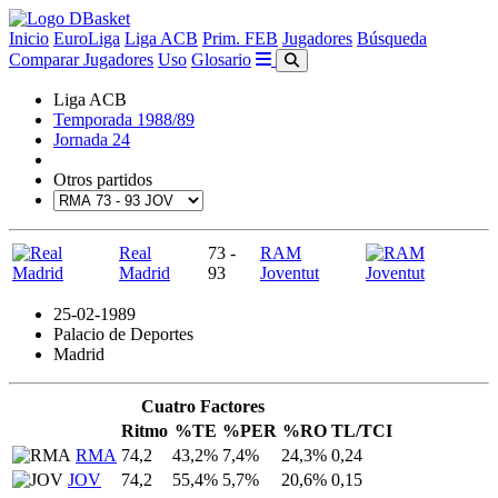
Inicio
EuroLiga
Liga ACB
Prim. FEB
Jugadores
Búsqueda
Comparar Jugadores
Uso
Glosario
Liga ACB
Temporada 1988/89
Jornada 24
Otros partidos
Real
73 -
RAM
Madrid
93
Joventut
25-02-1989
Palacio de Deportes
Madrid
Cuatro Factores
Ritmo
%TE
%PER
%RO
TL/TCI
RMA
74,2
43,2%
7,4%
24,3%
0,24
JOV
74,2
55,4%
5,7%
20,6%
0,15