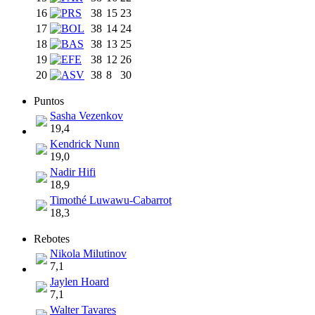
16
38
15
23
17
38
14
24
18
38
13
25
19
38
12
26
20
38
8
30
Puntos
Sasha Vezenkov
19,4
Kendrick Nunn
19,0
Nadir Hifi
18,9
Timothé Luwawu-Cabarrot
18,3
Rebotes
Nikola Milutinov
7,1
Jaylen Hoard
7,1
Walter Tavares