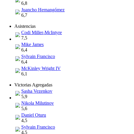
6,8
Juancho Hernangómez
6,7
Asistencias
Codi Miller-McIntyre
7,5
Mike James
6,4
Sylvain Francisco
6,4
McKinley Wright IV
6,1
Victorias Agregadas
Sasha Vezenkov
5,9
Nikola Milutinov
5,6
Daniel Oturu
4,5
Sylvain Francisco
4,5