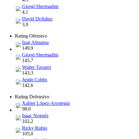
Giorgi Shermadini
4,1
David DeJulius
3,9
Rating Ofensivo
Izan Almansa
149,9
Giorgi Shermadini
145,7
Walter Tavares
143,3
Justin Cobbs
142,6
Rating Defensivo
Xabier López-Arostegui
98,0
Isaac Nogués
102,2
Ricky Rubio
105,0