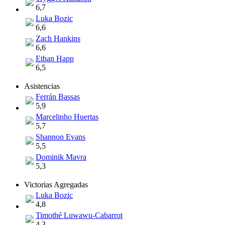
6,7
Luka Bozic
6,6
Zach Hankins
6,6
Ethan Happ
6,5
Asistencias
Ferrán Bassas
5,9
Marcelinho Huertas
5,7
Shannon Evans
5,5
Dominik Mavra
5,3
Victorias Agregadas
Luka Bozic
4,8
Timothé Luwawu-Cabarrot
4,3