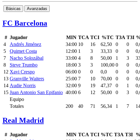
Básicas
Avanzadas
FC Barcelona
#
Jugador
MIN
TCA
TCI
%TC
T3A
T3I
%
4
Andrés Jiménez
34:00
10
16
62,50
0
0
0,
5
Quimet Costa
12:00
1
3
33,33
0
0
0,
7
Nacho Solozábal
33:00
4
8
50,00
1
3
3
8
Steve Trumbo
18:00
3
3
100,00
0
0
0,
12
Xavi Crespo
06:00
0
0
0,0
0
0
0,
13
Granville Waiters
25:00
7
10
70,00
0
0
0,
14
Audie Norris
32:00
9
19
47,37
0
1
0,
15
Juan Antonio San Epifanio
40:00
6
12
50,00
0
3
0,
Equipo
Totales
200
40
71
56,34
1
7
1
Real Madrid
#
Jugador
MIN
TCA
TCI
%TC
T3A
T3I
%