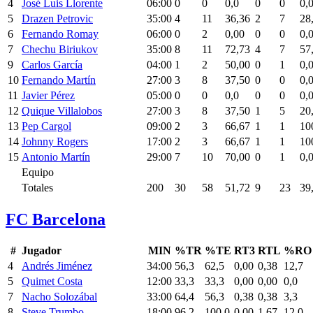
4
José Luis Llorente
06:00
0
0
0,0
0
0
0,
5
Drazen Petrovic
35:00
4
11
36,36
2
7
28
6
Fernando Romay
06:00
0
2
0,00
0
0
0,
7
Chechu Biriukov
35:00
8
11
72,73
4
7
57
9
Carlos García
04:00
1
2
50,00
0
1
0,
10
Fernando Martín
27:00
3
8
37,50
0
0
0,
11
Javier Pérez
05:00
0
0
0,0
0
0
0,
12
Quique Villalobos
27:00
3
8
37,50
1
5
20
13
Pep Cargol
09:00
2
3
66,67
1
1
10
14
Johnny Rogers
17:00
2
3
66,67
1
1
10
15
Antonio Martín
29:00
7
10
70,00
0
1
0,
Equipo
Totales
200
30
58
51,72
9
23
39
FC Barcelona
#
Jugador
MIN
%TR
%TE
RT3
RTL
%RO
4
Andrés Jiménez
34:00
56,3
62,5
0,00
0,38
12,7
5
Quimet Costa
12:00
33,3
33,3
0,00
0,00
0,0
7
Nacho Solozábal
33:00
64,4
56,3
0,38
0,38
3,3
8
Steve Trumbo
18:00
96,2
100,0
0,00
1,67
12,0