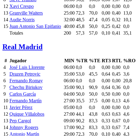
12
Xavi Crespo
06:00
0,0
0,0
0,00
0,00
0,0
13
Granville Waiters
25:00
72,3
70,0
0,00
0,40
13,0
14
Audie Norris
32:00
48,5
47,4
0,05
0,32
10,1
15
Juan Antonio San Epifanio
40:00
45,8
50,0
0,25
0,42
0,0
Totales
200
57,3
57,0
0,10
0,41
35,1
Real Madrid
#
Jugador
MIN
%TR
%TE
RT3
RTL
%RO
4
José Luis Llorente
06:00
0,0
0,0
0,00
0,00
0,0
5
Drazen Petrovic
35:00
53,0
45,5
0,64
0,45
3,6
6
Fernando Romay
06:00
0,0
0,0
0,00
0,00
20,8
7
Chechu Biriukov
35:00
90,1
90,9
0,64
0,36
0,0
9
Carlos García
04:00
50,0
50,0
0,50
0,00
0,0
10
Fernando Martín
27:00
35,5
37,5
0,00
0,13
4,6
11
Javier Pérez
05:00
0,0
0,0
0,00
0,00
0,0
12
Quique Villalobos
27:00
44,1
43,8
0,63
0,63
4,6
13
Pep Cargol
09:00
90,2
83,3
0,33
0,67
0,0
14
Johnny Rogers
17:00
90,2
83,3
0,33
0,67
7,4
15
Antonio Martín
29:00
72,3
70,0
0,10
0,40
4,3