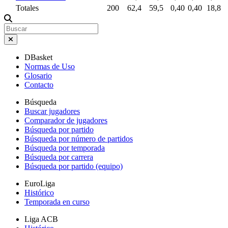
Totales
200
62,4
59,5
0,40
0,40
18,8
DBasket
Normas de Uso
Glosario
Contacto
Búsqueda
Buscar jugadores
Comparador de jugadores
Búsqueda por partido
Búsqueda por número de partidos
Búsqueda por temporada
Búsqueda por carrera
Búsqueda por partido (equipo)
EuroLiga
Histórico
Temporada en curso
Liga ACB