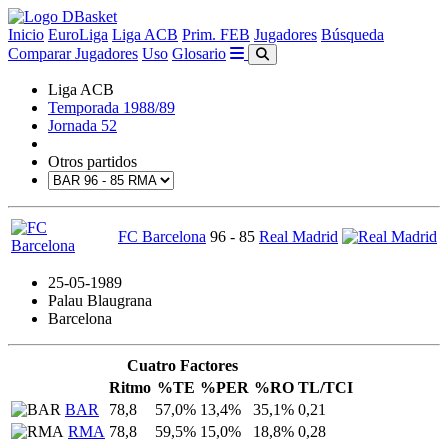
Inicio
EuroLiga
Liga ACB
Prim. FEB
Jugadores
Búsqueda
Comparar Jugadores
Uso
Glosario
Liga ACB
Temporada 1988/89
Jornada 52
Otros partidos
FC Barcelona
96 - 85
Real Madrid
25-05-1989
Palau Blaugrana
Barcelona
Cuatro Factores
Ritmo
%TE
%PER
%RO
TL/TCI
BAR
78,8
57,0%
13,4%
35,1%
0,21
RMA
78,8
59,5%
15,0%
18,8%
0,28