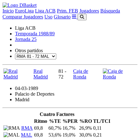
Inicio
EuroLiga
Liga ACB
Prim. FEB
Jugadores
Búsqueda
Comparar Jugadores
Uso
Glosario
Liga ACB
Temporada 1988/89
Jornada 25
Otros partidos
Real
81 -
Caja de
Madrid
72
Ronda
04-03-1989
Palacio de Deportes
Madrid
Cuatro Factores
Ritmo
%TE
%PER
%RO
TL/TCI
RMA
69,8
60,7%
16,7%
26,9%
0,11
MAL
69,8
53,6%
19,0%
30,0%
0,21