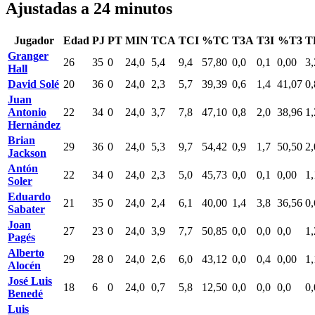
Ajustadas a 24 minutos
Jugador
Edad
PJ
PT
MIN
TCA
TCI
%TC
T3A
T3I
%T3
T
Granger
26
35
0
24,0
5,4
9,4
57,80
0,0
0,1
0,00
3,
Hall
David Solé
20
36
0
24,0
2,3
5,7
39,39
0,6
1,4
41,07
0,
Juan
Antonio
22
34
0
24,0
3,7
7,8
47,10
0,8
2,0
38,96
1,
Hernández
Brian
29
36
0
24,0
5,3
9,7
54,42
0,9
1,7
50,50
2,
Jackson
Antón
22
34
0
24,0
2,3
5,0
45,73
0,0
0,1
0,00
1,
Soler
Eduardo
21
35
0
24,0
2,4
6,1
40,00
1,4
3,8
36,56
0,
Sabater
Joan
27
23
0
24,0
3,9
7,7
50,85
0,0
0,0
0,0
1,
Pagés
Alberto
29
28
0
24,0
2,6
6,0
43,12
0,0
0,4
0,00
1,
Alocén
José Luis
18
6
0
24,0
0,7
5,8
12,50
0,0
0,0
0,0
0,
Benedé
Luis