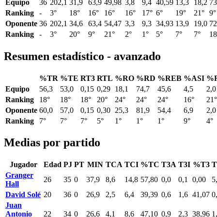
Equipo
36
202,1
31,9
63,9
49,98
3,8
9,4
40,59
13,3
18,2
73
Ranking
-
3°
18°
16°
16°
16°
17°
6°
19°
21°
9°
Oponente
36
202,1
34,6
63,4
54,47
3,3
9,3
34,93
13,9
19,0
72
Ranking
-
3°
20°
9°
21°
2°
1°
5°
7°
7°
18
Resumen estadístico - avanzado
%TR
%TE
RT3
RTL
%RO
%RD
%REB
%ASI
%
Equipo
56,3
53,0
0,15
0,29
18,1
74,7
45,6
4,5
2,0
Ranking
18°
18°
18°
20°
24°
24°
24°
16°
21°
Oponente
60,0
57,0
0,15
0,30
25,3
81,9
54,4
6,9
2,0
Ranking
7°
7°
7°
5°
1°
1°
1°
9°
4°
Medias por partido
Jugador
Edad
PJ
PT
MIN
TCA
TCI
%TC
T3A
T3I
%T3
Granger
26
35
0
37,9
8,6
14,8
57,80
0,0
0,1
0,00
5
Hall
David Solé
20
36
0
26,9
2,5
6,4
39,39
0,6
1,6
41,07
0
Juan
Antonio
22
34
0
26,6
4,1
8,6
47,10
0,9
2,3
38,96
1