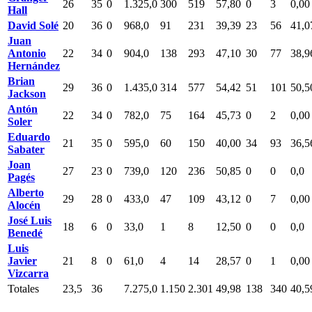
26
35
0
1.325,0
300
519
57,80
0
3
0,00
Hall
David Solé
20
36
0
968,0
91
231
39,39
23
56
41,0
Juan
Antonio
22
34
0
904,0
138
293
47,10
30
77
38,9
Hernández
Brian
29
36
0
1.435,0
314
577
54,42
51
101
50,5
Jackson
Antón
22
34
0
782,0
75
164
45,73
0
2
0,00
Soler
Eduardo
21
35
0
595,0
60
150
40,00
34
93
36,5
Sabater
Joan
27
23
0
739,0
120
236
50,85
0
0
0,0
Pagés
Alberto
29
28
0
433,0
47
109
43,12
0
7
0,00
Alocén
José Luis
18
6
0
33,0
1
8
12,50
0
0
0,0
Benedé
Luis
Javier
21
8
0
61,0
4
14
28,57
0
1
0,00
Vizcarra
Totales
23,5
36
7.275,0
1.150
2.301
49,98
138
340
40,5