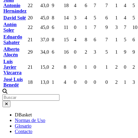
Antonio
22
43,0
9
18
4
6
7
7
1
4
5
Hernández
David Solé
20
45,0
8
14
3
4
5
6
1
4
5
Antón
22
45,0
6
11
0
1
7
9
3
7
10
Soler
Eduardo
21
37,0
8
15
4
8
6
7
1
5
6
Sabater
Alberto
29
34,0
6
16
0
2
3
5
1
9
9
Alocén
Luis
Javier
21
15,0
2
8
0
1
0
1
2
0
2
Vizcarra
José Luis
18
13,0
1
4
0
0
0
0
2
1
3
Benedé
DBasket
Normas de Uso
Glosario
Contacto