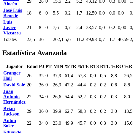
29
28
0
15,5
2,2
5,2
43,12
0,0
0,3
0,00
1
Alocén
José Luis
18
6
0
5,5
0,2
1,7
12,50
0,0
0,0
0,0
0
Benedé
Luis
Javier
21
8
0
7,6
0,7
2,4
28,57
0,0
0,2
0,00
0
Vizcarra
Totales
23,5
36
202,1
5,6
11,2
49,98
0,7
1,7
40,59
2
Estadística Avanzada
Jugador
Edad
PJ
PT
MIN
%TR
%TE
RT3
RTL
%RO
%R
Granger
26
35
0
37,9
61,4
57,8
0,0
0,5
8,8
26,5
Hall
David Solé
20
36
0
26,9
47,2
44,4
0,2
0,2
0,6
8,8
Juan
Antonio
22
34
0
26,6
54,4
52,2
0,3
0,2
0,3
8,0
Hernández
Brian
29
36
0
39,9
62,7
58,8
0,2
0,2
3,0
13,5
Jackson
Antón
22
34
0
23,0
49,9
45,7
0,0
0,3
3,0
15,6
Soler
Eduardo