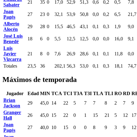
21
35
0
17,0
52,9
51,3
0,6
0,2
0,5
7,8
Sabater
Joan
27
23
0
32,1
53,9
50,8
0,0
0,2
6,5
21,7
Pagés
Alberto
29
28
0
15,5
46,5
43,1
0,1
0,3
1,9
9,0
Alocén
José Luis
18
6
0
5,5
12,5
12,5
0,0
0,0
16,0
9,1
Benedé
Luis
Javier
21
8
0
7,6
26,9
28,6
0,1
0,1
11,8
0,0
Vizcarra
Totales
23,5
36
202,1
56,3
53,0
0,1
0,3
18,1
74,7
Máximos de temporada
Jugador
Edad
MIN
TCA
TCI
T3A
T3I
TLA
TLI
RO
RD
R
Brian
29
45,0
14
22
5
7
7
8
2
7
9
Jackson
Granger
26
45,0
15
22
0
1
15
21
5
12
17
Hall
Joan
27
40,0
10
15
0
0
8
9
3
9
12
Pagés
Juan