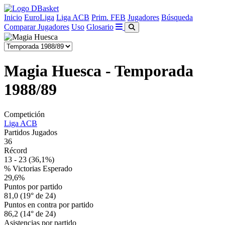
Inicio
EuroLiga
Liga ACB
Prim. FEB
Jugadores
Búsqueda
Comparar Jugadores
Uso
Glosario
Magia Huesca - Temporada
1988/89
Competición
Liga ACB
Partidos Jugados
36
Récord
13 - 23
(36,1%)
% Victorias Esperado
29,6%
Puntos por partido
81,0 (19° de 24)
Puntos en contra por partido
86,2 (14° de 24)
Asistencias por partido