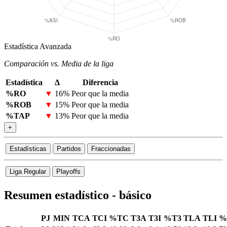
Estadística Avanzada
Comparación vs. Media de la liga
Estadística
Δ
Diferencia
%RO
▼
16%
Peor que la media
%ROB
▼
15%
Peor que la media
%TAP
▼
13%
Peor que la media
+
Estadísticas
Partidos
Fraccionadas
Liga Regular
Playoffs
Resumen estadístico - básico
PJ
MIN
TCA
TCI
%TC
T3A
T3I
%T3
TLA
TLI
%