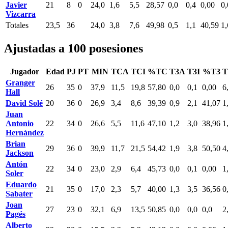
Javier
21
8
0
24,0
1,6
5,5
28,57
0,0
0,4
0,00
0,
Vizcarra
Totales
23,5
36
24,0
3,8
7,6
49,98
0,5
1,1
40,59
1,
Ajustadas a 100 posesiones
Jugador
Edad
PJ
PT
MIN
TCA
TCI
%TC
T3A
T3I
%T3
Granger
26
35
0
37,9
11,5
19,8
57,80
0,0
0,1
0,00
6
Hall
David Solé
20
36
0
26,9
3,4
8,6
39,39
0,9
2,1
41,07
1
Juan
Antonio
22
34
0
26,6
5,5
11,6
47,10
1,2
3,0
38,96
1
Hernández
Brian
29
36
0
39,9
11,7
21,5
54,42
1,9
3,8
50,50
4
Jackson
Antón
22
34
0
23,0
2,9
6,4
45,73
0,0
0,1
0,00
1
Soler
Eduardo
21
35
0
17,0
2,3
5,7
40,00
1,3
3,5
36,56
0
Sabater
Joan
27
23
0
32,1
6,9
13,5
50,85
0,0
0,0
0,0
2
Pagés
Alberto