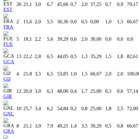
26
21,1
3,0
6,7
45,66
0,7
2,0
37,25
0,7
0,9
79,17
EST
2
15,6
2,0
5,5
36,36
0,0
0,5
0,00
1,0
1,5
66,67
FRA
5
18,1
2,2
5,6
39,29
0,6
2,0
30,00
0,0
0,0
0,0
FUE
13
22,2
2,8
6,5
44,05
0,5
1,3
35,29
1,5
1,8
82,61
GCA
4
21,8
3,5
6,5
53,85
1,0
1,5
66,67
2,0
2,0
100,0
GIJ
12
20,0
3,0
6,3
48,00
0,4
1,7
25,00
0,3
0,6
57,14
GIR
10
25,7
3,4
6,2
54,84
0,2
0,8
25,00
1,8
2,5
72,00
GNL
8
21,1
3,9
7,9
49,21
1,4
3,5
39,29
0,5
0,8
66,67
GRA