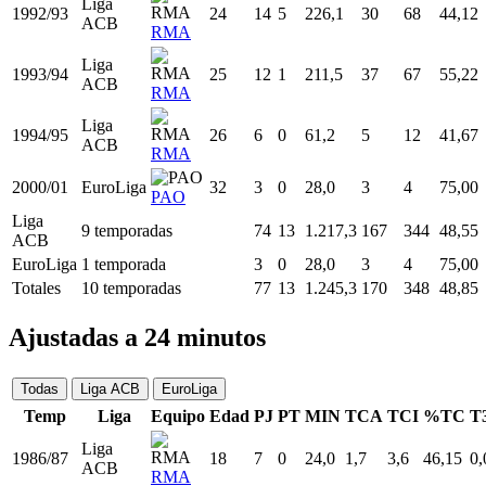
Liga
1992/93
24
14
5
226,1
30
68
44,12
ACB
RMA
Liga
1993/94
25
12
1
211,5
37
67
55,22
ACB
RMA
Liga
1994/95
26
6
0
61,2
5
12
41,67
ACB
RMA
2000/01
EuroLiga
32
3
0
28,0
3
4
75,00
PAO
Liga
9 temporadas
74
13
1.217,3
167
344
48,55
ACB
EuroLiga
1 temporada
3
0
28,0
3
4
75,00
Totales
10 temporadas
77
13
1.245,3
170
348
48,85
Ajustadas a 24 minutos
Todas
Liga ACB
EuroLiga
Temp
Liga
Equipo
Edad
PJ
PT
MIN
TCA
TCI
%TC
T
Liga
1986/87
18
7
0
24,0
1,7
3,6
46,15
0,
ACB
RMA