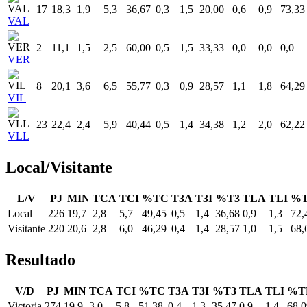
17
18,3
1,9
5,3
36,67
0,3
1,5
20,00
0,6
0,9
73,33
VAL
2
11,1
1,5
2,5
60,00
0,5
1,5
33,33
0,0
0,0
0,0
VER
8
20,1
3,6
6,5
55,77
0,3
0,9
28,57
1,1
1,8
64,29
VIL
23
22,4
2,4
5,9
40,44
0,5
1,4
34,38
1,2
2,0
62,22
VLL
Local/Visitante
L/V
PJ
MIN
TCA
TCI
%TC
T3A
T3I
%T3
TLA
TLI
%
Local
226
19,7
2,8
5,7
49,45
0,5
1,4
36,68
0,9
1,3
72,
Visitante
220
20,6
2,8
6,0
46,29
0,4
1,4
28,57
1,0
1,5
68,
Resultado
V/D
PJ
MIN
TCA
TCI
%TC
T3A
T3I
%T3
TLA
TLI
%T
Victoria
274
19,9
3,0
5,8
51,38
0,4
1,3
35,47
0,9
1,4
68,0