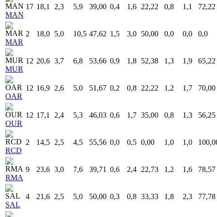
17
18,1
2,3
5,9
39,00
0,4
1,6
22,22
0,8
1,1
72,22
MAN
2
18,0
5,0
10,5
47,62
1,5
3,0
50,00
0,0
0,0
0,0
MAR
12
20,6
3,7
6,8
53,66
0,9
1,8
52,38
1,3
1,9
65,22
MUR
12
16,9
2,6
5,0
51,67
0,2
0,8
22,22
1,2
1,7
70,00
OAR
12
17,1
2,4
5,3
46,03
0,6
1,7
35,00
0,8
1,3
56,25
OUR
2
14,5
2,5
4,5
55,56
0,0
0,5
0,00
1,0
1,0
100,0
RCD
9
23,6
3,0
7,6
39,71
0,6
2,4
22,73
1,2
1,6
78,57
RMA
4
21,6
2,5
5,0
50,00
0,3
0,8
33,33
1,8
2,3
77,78
SAL