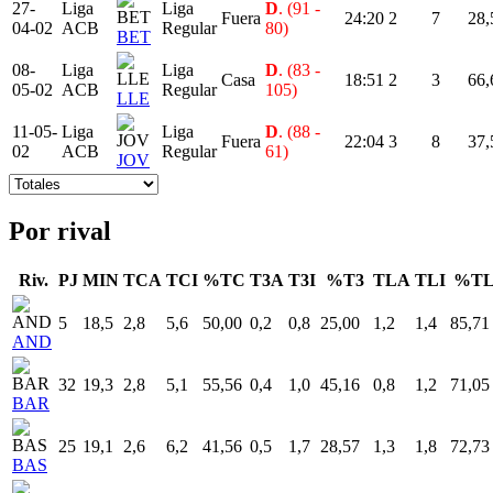
27-
Liga
Liga
D
. (91 -
Fuera
24:20
2
7
28,
04-02
ACB
Regular
80)
BET
08-
Liga
Liga
D
. (83 -
Casa
18:51
2
3
66,
05-02
ACB
Regular
105)
LLE
11-05-
Liga
Liga
D
. (88 -
Fuera
22:04
3
8
37,
02
ACB
Regular
61)
JOV
Por rival
Riv.
PJ
MIN
TCA
TCI
%TC
T3A
T3I
%T3
TLA
TLI
%T
5
18,5
2,8
5,6
50,00
0,2
0,8
25,00
1,2
1,4
85,71
AND
32
19,3
2,8
5,1
55,56
0,4
1,0
45,16
0,8
1,2
71,05
BAR
25
19,1
2,6
6,2
41,56
0,5
1,7
28,57
1,3
1,8
72,73
BAS