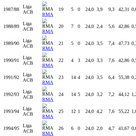
Liga
1987/88
19
5
0
24,0
3,9
9,3
42,31
0,
ACB
RMA
Liga
1988/89
20
7
0
24,0
2,4
5,6
42,86
0,
ACB
RMA
Liga
1989/90
21
5
0
24,0
3,5
7,4
47,73
0,
ACB
RMA
Liga
1990/91
22
4
3
24,0
3,3
7,6
42,86
0,
ACB
RMA
Liga
1991/92
23
14
4
24,0
3,5
6,4
55,38
0,
ACB
RMA
Liga
1992/93
24
14
5
24,0
3,2
7,2
44,12
1,
ACB
RMA
Liga
1993/94
25
12
1
24,0
4,2
7,6
55,22
1,
ACB
RMA
Liga
1994/95
26
6
0
24,0
2,0
4,7
41,67
0,
ACB
RMA