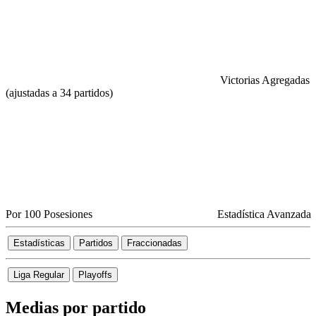
Victorias Agregadas
(ajustadas a 34 partidos)
Por 100 Posesiones
Estadística Avanzada
Estadísticas
Partidos
Fraccionadas
Liga Regular
Playoffs
Medias por partido