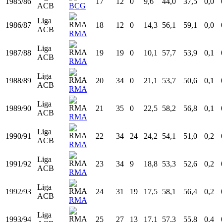
1985/86
17
12
0
9,6
44,0
37,5
0,0
ACB
BCG
Liga
1986/87
18
12
0
14,3
56,1
59,1
0,0
ACB
RMA
Liga
1987/88
19
19
0
10,1
57,7
53,9
0,1
ACB
RMA
Liga
1988/89
20
34
0
21,1
53,7
50,6
0,1
ACB
RMA
Liga
1989/90
21
35
0
22,5
58,2
56,8
0,1
ACB
RMA
Liga
1990/91
22
34
24
24,2
54,1
51,0
0,2
ACB
RMA
Liga
1991/92
23
34
9
18,8
53,3
52,6
0,2
ACB
RMA
Liga
1992/93
24
31
19
17,5
58,1
56,4
0,2
ACB
RMA
Liga
1993/94
25
27
13
17,1
57,3
55,8
0,4