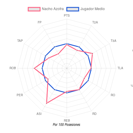
Por 100 Posesiones