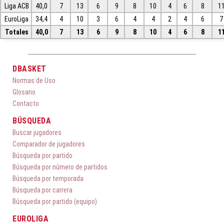
Liga ACB
40,0
7
13
6
9
8
10
4
6
8
1
EuroLiga
34,4
4
10
3
6
4
4
2
4
6
7
Totales
40,0
7
13
6
9
8
10
4
6
8
1
DBASKET
Normas de Uso
Glosario
Contacto
BÚSQUEDA
Buscar jugadores
Comparador de jugadores
Búsqueda por partido
Búsqueda por número de partidos
Búsqueda por temporada
Búsqueda por carrera
Búsqueda por partido (equipo)
EUROLIGA