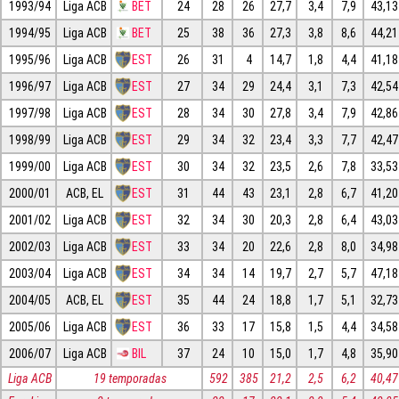
1993/94
Liga ACB
BET
24
28
26
27,7
3,4
7,9
43,13
1994/95
Liga ACB
BET
25
38
36
27,3
3,8
8,6
44,21
1995/96
Liga ACB
EST
26
31
4
14,7
1,8
4,4
41,18
1996/97
Liga ACB
EST
27
34
29
24,4
3,1
7,3
42,54
1997/98
Liga ACB
EST
28
34
30
27,8
3,4
7,9
42,86
1998/99
Liga ACB
EST
29
34
32
23,4
3,3
7,7
42,47
1999/00
Liga ACB
EST
30
34
32
23,5
2,6
7,8
33,53
2000/01
ACB, EL
EST
31
44
43
23,1
2,8
6,7
41,20
2001/02
Liga ACB
EST
32
34
30
20,3
2,8
6,4
43,03
2002/03
Liga ACB
EST
33
34
20
22,6
2,8
8,0
34,98
2003/04
Liga ACB
EST
34
34
14
19,7
2,7
5,7
47,18
2004/05
ACB, EL
EST
35
44
24
18,8
1,7
5,1
32,73
2005/06
Liga ACB
EST
36
33
17
15,8
1,5
4,4
34,58
2006/07
Liga ACB
BIL
37
24
10
15,0
1,7
4,8
35,90
Liga ACB
19 temporadas
592
385
21,2
2,5
6,2
40,47