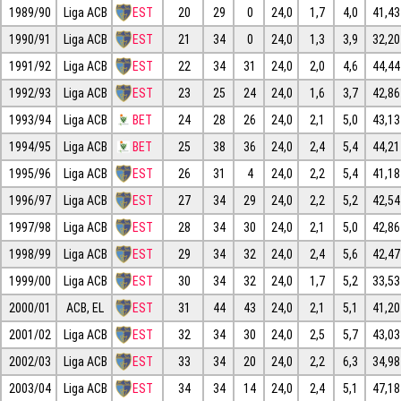
1989/90
Liga ACB
EST
20
29
0
24,0
1,7
4,0
41,43
1990/91
Liga ACB
EST
21
34
0
24,0
1,3
3,9
32,20
1991/92
Liga ACB
EST
22
34
31
24,0
2,0
4,6
44,44
1992/93
Liga ACB
EST
23
25
24
24,0
1,6
3,7
42,86
1993/94
Liga ACB
BET
24
28
26
24,0
2,1
5,0
43,13
1994/95
Liga ACB
BET
25
38
36
24,0
2,4
5,4
44,21
1995/96
Liga ACB
EST
26
31
4
24,0
2,2
5,4
41,18
1996/97
Liga ACB
EST
27
34
29
24,0
2,2
5,2
42,54
1997/98
Liga ACB
EST
28
34
30
24,0
2,1
5,0
42,86
1998/99
Liga ACB
EST
29
34
32
24,0
2,4
5,6
42,47
1999/00
Liga ACB
EST
30
34
32
24,0
1,7
5,2
33,53
2000/01
ACB, EL
EST
31
44
43
24,0
2,1
5,1
41,20
2001/02
Liga ACB
EST
32
34
30
24,0
2,5
5,7
43,03
2002/03
Liga ACB
EST
33
34
20
24,0
2,2
6,3
34,98
2003/04
Liga ACB
EST
34
34
14
24,0
2,4
5,1
47,18