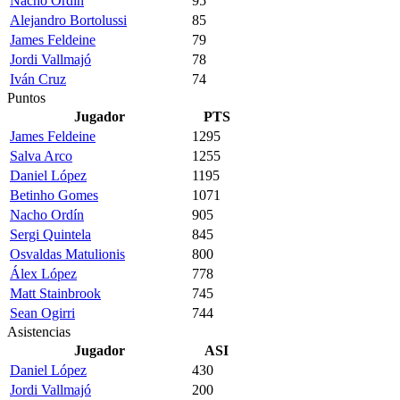
Nacho Ordín
95
Alejandro Bortolussi
85
James Feldeine
79
Jordi Vallmajó
78
Iván Cruz
74
Puntos
Jugador
PTS
James Feldeine
1295
Salva Arco
1255
Daniel López
1195
Betinho Gomes
1071
Nacho Ordín
905
Sergi Quintela
845
Osvaldas Matulionis
800
Álex López
778
Matt Stainbrook
745
Sean Ogirri
744
Asistencias
Jugador
ASI
Daniel López
430
Jordi Vallmajó
200