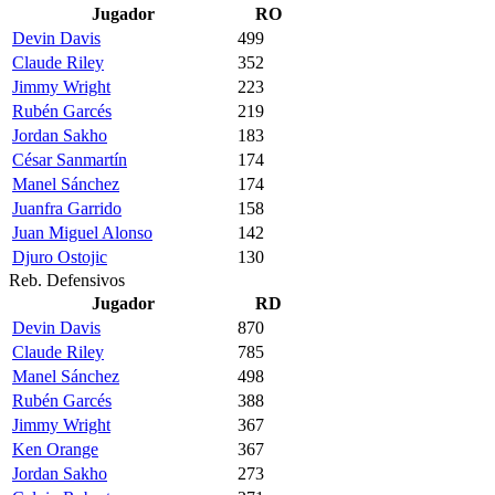
Jugador
RO
Devin Davis
499
Claude Riley
352
Jimmy Wright
223
Rubén Garcés
219
Jordan Sakho
183
César Sanmartín
174
Manel Sánchez
174
Juanfra Garrido
158
Juan Miguel Alonso
142
Djuro Ostojic
130
Reb. Defensivos
Jugador
RD
Devin Davis
870
Claude Riley
785
Manel Sánchez
498
Rubén Garcés
388
Jimmy Wright
367
Ken Orange
367
Jordan Sakho
273