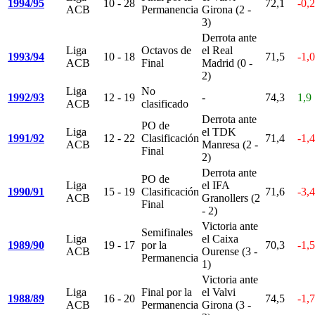
1994/95
10 - 28
72,1
-0,2
ACB
Permanencia
Girona (2 -
3)
Derrota ante
Liga
Octavos de
el Real
1993/94
10 - 18
71,5
-1,0
ACB
Final
Madrid (0 -
2)
Liga
No
1992/93
12 - 19
-
74,3
1,9
ACB
clasificado
Derrota ante
PO de
Liga
el TDK
1991/92
12 - 22
Clasificación
71,4
-1,4
ACB
Manresa (2 -
Final
2)
Derrota ante
PO de
Liga
el IFA
1990/91
15 - 19
Clasificación
71,6
-3,4
ACB
Granollers (2
Final
- 2)
Victoria ante
Semifinales
Liga
el Caixa
1989/90
19 - 17
por la
70,3
-1,5
ACB
Ourense (3 -
Permanencia
1)
Victoria ante
Liga
Final por la
el Valvi
1988/89
16 - 20
74,5
-1,7
ACB
Permanencia
Girona (3 -