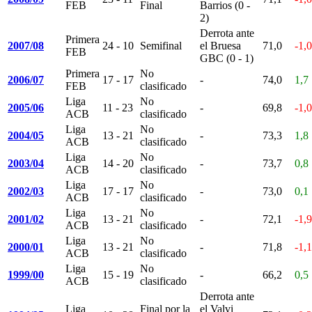
FEB
Final
Barrios (0 -
2)
Derrota ante
Primera
2007/08
24 - 10
Semifinal
el Bruesa
71,0
-1,0
FEB
GBC (0 - 1)
Primera
No
2006/07
17 - 17
-
74,0
1,7
FEB
clasificado
Liga
No
2005/06
11 - 23
-
69,8
-1,0
ACB
clasificado
Liga
No
2004/05
13 - 21
-
73,3
1,8
ACB
clasificado
Liga
No
2003/04
14 - 20
-
73,7
0,8
ACB
clasificado
Liga
No
2002/03
17 - 17
-
73,0
0,1
ACB
clasificado
Liga
No
2001/02
13 - 21
-
72,1
-1,9
ACB
clasificado
Liga
No
2000/01
13 - 21
-
71,8
-1,1
ACB
clasificado
Liga
No
1999/00
15 - 19
-
66,2
0,5
ACB
clasificado
Derrota ante
Liga
Final por la
el Valvi