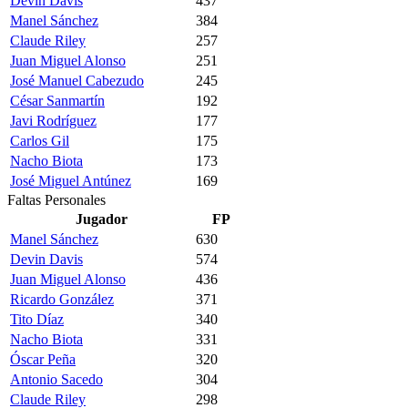
Devin Davis
437
Manel Sánchez
384
Claude Riley
257
Juan Miguel Alonso
251
José Manuel Cabezudo
245
César Sanmartín
192
Javi Rodríguez
177
Carlos Gil
175
Nacho Biota
173
José Miguel Antúnez
169
Faltas Personales
Jugador
FP
Manel Sánchez
630
Devin Davis
574
Juan Miguel Alonso
436
Ricardo González
371
Tito Díaz
340
Nacho Biota
331
Óscar Peña
320
Antonio Sacedo
304
Claude Riley
298