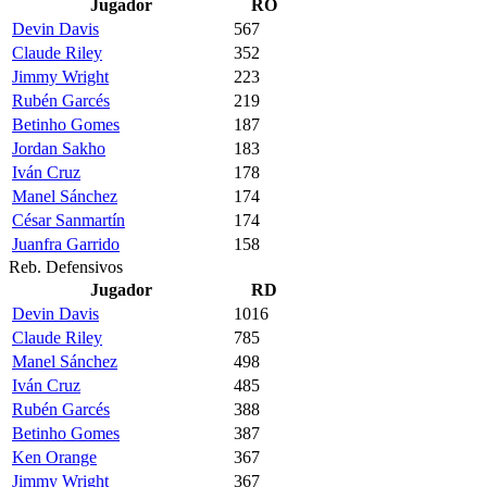
Jugador
RO
Devin Davis
567
Claude Riley
352
Jimmy Wright
223
Rubén Garcés
219
Betinho Gomes
187
Jordan Sakho
183
Iván Cruz
178
Manel Sánchez
174
César Sanmartín
174
Juanfra Garrido
158
Reb. Defensivos
Jugador
RD
Devin Davis
1016
Claude Riley
785
Manel Sánchez
498
Iván Cruz
485
Rubén Garcés
388
Betinho Gomes
387
Ken Orange
367
Jimmy Wright
367