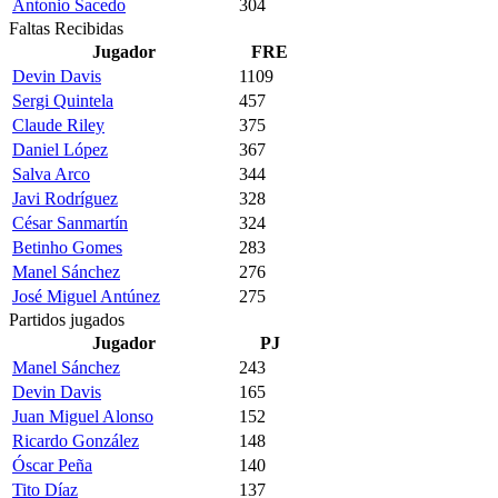
Antonio Sacedo
304
Faltas Recibidas
Jugador
FRE
Devin Davis
1109
Sergi Quintela
457
Claude Riley
375
Daniel López
367
Salva Arco
344
Javi Rodríguez
328
César Sanmartín
324
Betinho Gomes
283
Manel Sánchez
276
José Miguel Antúnez
275
Partidos jugados
Jugador
PJ
Manel Sánchez
243
Devin Davis
165
Juan Miguel Alonso
152
Ricardo González
148
Óscar Peña
140
Tito Díaz
137