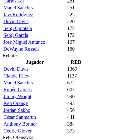
Carlos Gil
261
Manel Sánchez
251
Javi Rodríguez
225
Devin Davis
220
Sergi Quintela
175
Sergi García
172
José Miguel Antúnez
167
DeWayne Russell
160
Rebotes
Jugador
REB
Devin Davis
1369
Claude Riley
1137
Manel Sánchez
672
Rubén Garcés
607
Jimmy Wright
590
Ken Orange
493
Jordan Sakho
456
César Sanmartín
441
Anthony Bonner
384
Cedric Glover
373
Reb. Ofensivos