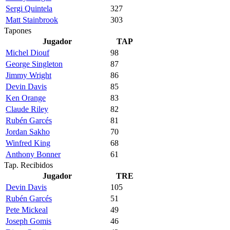
Sergi Quintela
327
Matt Stainbrook
303
Tapones
Jugador
TAP
Michel Diouf
98
George Singleton
87
Jimmy Wright
86
Devin Davis
85
Ken Orange
83
Claude Riley
82
Rubén Garcés
81
Jordan Sakho
70
Winfred King
68
Anthony Bonner
61
Tap. Recibidos
Jugador
TRE
Devin Davis
105
Rubén Garcés
51
Pete Mickeal
49
Joseph Gomis
46