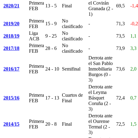
Primera
el Covirán
2020/21
13 - 5
Final
69,5
-1,4
FEB
Granada (2 -
1)
Primera
No
2019/20
15 - 9
-
71,3
-0,2
FEB
clasificado
Liga
No
2018/19
9 - 25
-
73,5
1,1
ACB
clasificado
Primera
No
2017/18
28 - 6
-
73,9
3,3
FEB
clasificado
Derrota ante
el San Pablo
Primera
2016/17
24 - 10
Semifinal
Inmobiliaria
73,6
2,0
FEB
Burgos (0 -
3)
Derrota ante
el Leyma
Primera
Cuartos de
2015/16
17 - 13
Básquet
72,4
0,7
FEB
Final
Coruña (2 -
3)
Derrota ante
Primera
el Ourense
2014/15
20 - 8
Final
72,5
1,5
FEB
Termal (2 -
3)