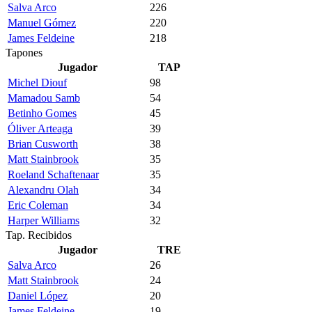
Salva Arco
226
Manuel Gómez
220
James Feldeine
218
Tapones
Jugador
TAP
Michel Diouf
98
Mamadou Samb
54
Betinho Gomes
45
Óliver Arteaga
39
Brian Cusworth
38
Matt Stainbrook
35
Roeland Schaftenaar
35
Alexandru Olah
34
Eric Coleman
34
Harper Williams
32
Tap. Recibidos
Jugador
TRE
Salva Arco
26
Matt Stainbrook
24
Daniel López
20
James Feldeine
19