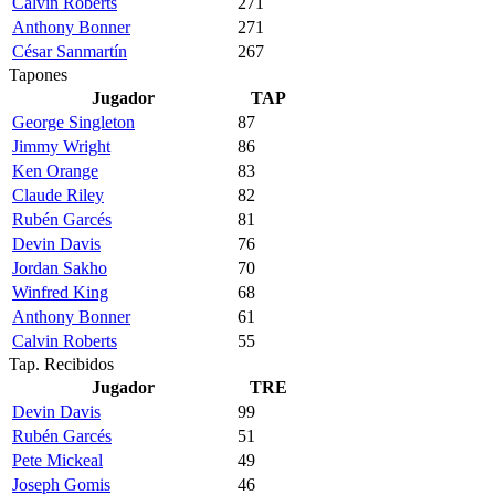
Calvin Roberts
271
Anthony Bonner
271
César Sanmartín
267
Tapones
Jugador
TAP
George Singleton
87
Jimmy Wright
86
Ken Orange
83
Claude Riley
82
Rubén Garcés
81
Devin Davis
76
Jordan Sakho
70
Winfred King
68
Anthony Bonner
61
Calvin Roberts
55
Tap. Recibidos
Jugador
TRE
Devin Davis
99
Rubén Garcés
51
Pete Mickeal
49
Joseph Gomis
46