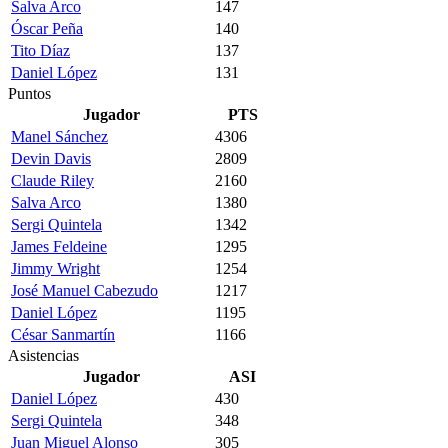
Salva Arco
147
Óscar Peña
140
Tito Díaz
137
Daniel López
131
Puntos
Jugador
PTS
Manel Sánchez
4306
Devin Davis
2809
Claude Riley
2160
Salva Arco
1380
Sergi Quintela
1342
James Feldeine
1295
Jimmy Wright
1254
José Manuel Cabezudo
1217
Daniel López
1195
César Sanmartín
1166
Asistencias
Jugador
ASI
Daniel López
430
Sergi Quintela
348
Juan Miguel Alonso
305