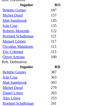
Jugador
RO
Betinho Gomes
187
Michel Diouf
157
Matt Stainbrook
145
Iván Cruz
135
Roberto Morentín
122
Roeland Schaftenaar
121
Manuel Gómez
117
Osvaldas Matulionis
113
Eric Coleman
113
Óliver Arteaga
109
Reb. Defensivos
Jugador
RD
Betinho Gomes
387
Iván Cruz
363
Matt Stainbrook
303
Michel Diouf
279
Daniel López
263
Álex López
253
Roeland Schaftenaar
241