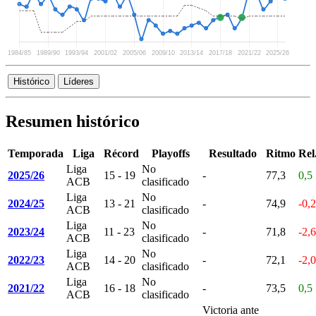
Histórico
Líderes
Resumen histórico
Temporada
Liga
Récord
Playoffs
Resultado
Ritmo
Rel
Liga
No
2025/26
15 - 19
-
77,3
0,5
ACB
clasificado
Liga
No
2024/25
13 - 21
-
74,9
-0,2
ACB
clasificado
Liga
No
2023/24
11 - 23
-
71,8
-2,6
ACB
clasificado
Liga
No
2022/23
14 - 20
-
72,1
-2,0
ACB
clasificado
Liga
No
2021/22
16 - 18
-
73,5
0,5
ACB
clasificado
Victoria ante