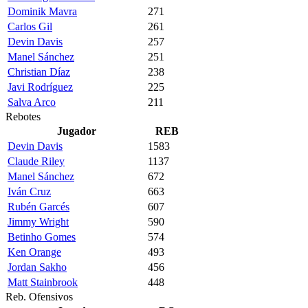
Dominik Mavra
271
Carlos Gil
261
Devin Davis
257
Manel Sánchez
251
Christian Díaz
238
Javi Rodríguez
225
Salva Arco
211
Rebotes
Jugador
REB
Devin Davis
1583
Claude Riley
1137
Manel Sánchez
672
Iván Cruz
663
Rubén Garcés
607
Jimmy Wright
590
Betinho Gomes
574
Ken Orange
493
Jordan Sakho
456
Matt Stainbrook
448
Reb. Ofensivos