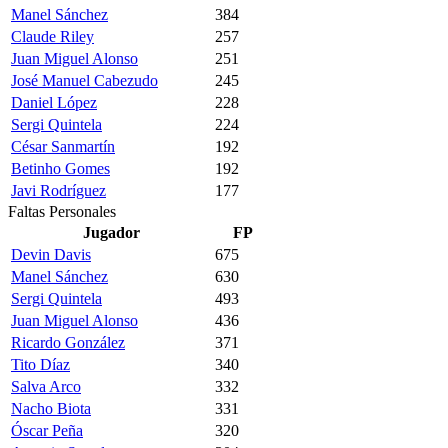
Manel Sánchez
384
Claude Riley
257
Juan Miguel Alonso
251
José Manuel Cabezudo
245
Daniel López
228
Sergi Quintela
224
César Sanmartín
192
Betinho Gomes
192
Javi Rodríguez
177
Faltas Personales
Jugador
FP
Devin Davis
675
Manel Sánchez
630
Sergi Quintela
493
Juan Miguel Alonso
436
Ricardo González
371
Tito Díaz
340
Salva Arco
332
Nacho Biota
331
Óscar Peña
320