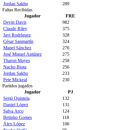
Jordan Sakho
289
Faltas Recibidas
Jugador
FRE
Devin Davis
982
Claude Riley
375
Javi Rodríguez
328
César Sanmartín
324
Manel Sánchez
276
José Miguel Antúnez
275
Tharon Mayes
258
Nacho Biota
256
Jordan Sakho
233
Pete Mickeal
230
Partidos jugados
Jugador
PJ
Sergi Quintela
132
Daniel López
131
Salva Arco
124
Betinho Gomes
118
Álex López
106