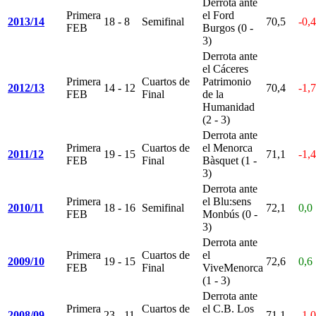
Derrota ante
Primera
el Ford
2013/14
18 - 8
Semifinal
70,5
-0,4
FEB
Burgos (0 -
3)
Derrota ante
el Cáceres
Primera
Cuartos de
Patrimonio
2012/13
14 - 12
70,4
-1,7
FEB
Final
de la
Humanidad
(2 - 3)
Derrota ante
Primera
Cuartos de
el Menorca
2011/12
19 - 15
71,1
-1,4
FEB
Final
Bàsquet (1 -
3)
Derrota ante
Primera
el Blu:sens
2010/11
18 - 16
Semifinal
72,1
0,0
FEB
Monbús (0 -
3)
Derrota ante
Primera
Cuartos de
el
2009/10
19 - 15
72,6
0,6
FEB
Final
ViveMenorca
(1 - 3)
Derrota ante
Primera
Cuartos de
el C.B. Los
2008/09
23 - 11
71,1
-1,0