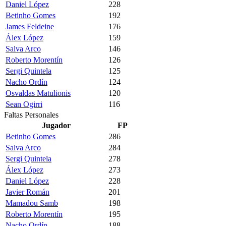
Daniel López
228
Betinho Gomes
192
James Feldeine
176
Álex López
159
Salva Arco
146
Roberto Morentín
126
Sergi Quintela
125
Nacho Ordín
124
Osvaldas Matulionis
120
Sean Ogirri
116
Faltas Personales
Jugador
FP
Betinho Gomes
286
Salva Arco
284
Sergi Quintela
278
Álex López
273
Daniel López
228
Javier Román
201
Mamadou Samb
198
Roberto Morentín
195
Nacho Ordín
188