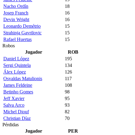
Nacho Ordín
18
Josep Franch
16
Devin Wright
16
Leonardo Demétrio
15
Strahinja Gavrilovic
15
Rafael Huertas
15
Robos
Jugador
ROB
Daniel López
195
Sergi Quintela
134
Álex López
126
Osvaldas Matulionis
117
James Feldeine
108
Betinho Gomes
98
Jeff Xavier
95
Salva Arco
93
Michel Diouf
82
Christian Díaz
70
Pérdidas
Jugador
PER