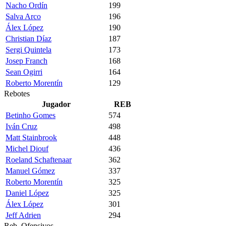
Nacho Ordín
199
Salva Arco
196
Álex López
190
Christian Díaz
187
Sergi Quintela
173
Josep Franch
168
Sean Ogirri
164
Roberto Morentín
129
Rebotes
Jugador
REB
Betinho Gomes
574
Iván Cruz
498
Matt Stainbrook
448
Michel Diouf
436
Roeland Schaftenaar
362
Manuel Gómez
337
Roberto Morentín
325
Daniel López
325
Álex López
301
Jeff Adrien
294
Reb. Ofensivos