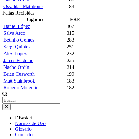
Osvaldas Matulionis
183
Faltas Recibidas
Jugador
FRE
Daniel López
367
Salva Arco
315
Betinho Gomes
283
Sergi Quintela
251
Álex López
232
James Feldeine
225
Nacho Ordín
214
Brian Cusworth
199
Matt Stainbrook
183
Roberto Morentín
182
DBasket
Normas de Uso
Glosario
Contacto