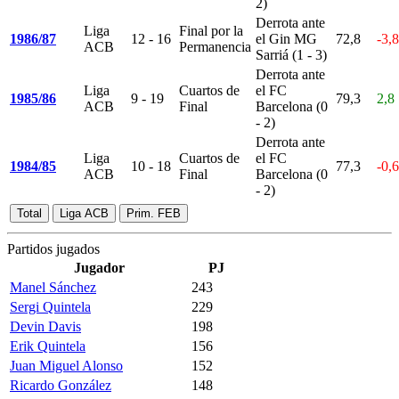
2)
Derrota ante
Liga
Final por la
1986/87
12 - 16
el Gin MG
72,8
-3,8
ACB
Permanencia
Sarriá (1 - 3)
Derrota ante
Liga
Cuartos de
el FC
1985/86
9 - 19
79,3
2,8
ACB
Final
Barcelona (0
- 2)
Derrota ante
Liga
Cuartos de
el FC
1984/85
10 - 18
77,3
-0,6
ACB
Final
Barcelona (0
- 2)
Total
Liga ACB
Prim. FEB
Partidos jugados
Jugador
PJ
Manel Sánchez
243
Sergi Quintela
229
Devin Davis
198
Erik Quintela
156
Juan Miguel Alonso
152
Ricardo González
148