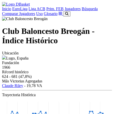
Inicio
EuroLiga
Liga ACB
Prim. FEB
Jugadores
Búsqueda
Comparar Jugadores
Uso
Glosario
Club Baloncesto Breogán -
Índice Histórico
Ubicación
Lugo, España
Fundación
1966
Récord histórico
624 - 681
(47,8%)
Más Victorias Agregadas
Claude Riley
- 19,78 VA
Trayectoria Histórica