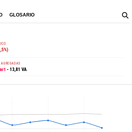
O
GLOSARIO
RICO
,5%)
S AGREGADAS
art
- 13,81 VA