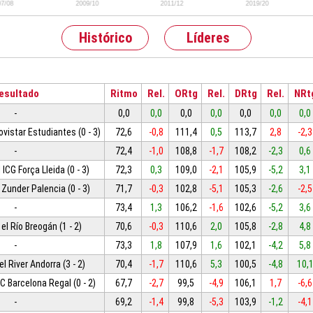
Histórico
Líderes
esultado
Ritmo
Rel.
ORtg
Rel.
DRtg
Rel.
NRt
-
0,0
0,0
0,0
0,0
0,0
0,0
0,0
ovistar Estudiantes (0 - 3)
72,6
-0,8
111,4
0,5
113,7
2,8
-2,3
-
72,4
-1,0
108,8
-1,7
108,2
-2,3
0,6
 ICG Força Lleida (0 - 3)
72,3
0,3
109,0
-2,1
105,9
-5,2
3,1
 Zunder Palencia (0 - 3)
71,7
-0,3
102,8
-5,1
105,3
-2,6
-2,5
-
73,4
1,3
106,2
-1,6
102,6
-5,2
3,6
el Río Breogán (1 - 2)
70,6
-0,3
110,6
2,0
105,8
-2,8
4,8
-
73,3
1,8
107,9
1,6
102,1
-4,2
5,8
el River Andorra (3 - 2)
70,4
-1,7
110,6
5,3
100,5
-4,8
10,
FC Barcelona Regal (0 - 2)
67,7
-2,7
99,5
-4,9
106,1
1,7
-6,6
-
69,2
-1,4
99,8
-5,3
103,9
-1,2
-4,1