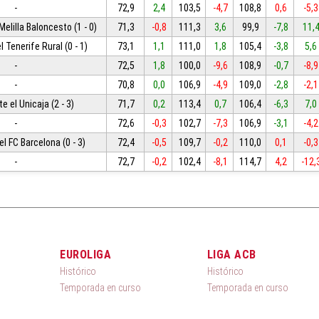
-
72,9
2,4
103,5
-4,7
108,8
0,6
-5,3
Melilla Baloncesto (1 - 0)
71,3
-0,8
111,3
3,6
99,9
-7,8
11,
l Tenerife Rural (0 - 1)
73,1
1,1
111,0
1,8
105,4
-3,8
5,6
-
72,5
1,8
100,0
-9,6
108,9
-0,7
-8,9
-
70,8
0,0
106,9
-4,9
109,0
-2,8
-2,1
e el Unicaja (2 - 3)
71,7
0,2
113,4
0,7
106,4
-6,3
7,0
-
72,6
-0,3
102,7
-7,3
106,9
-3,1
-4,2
el FC Barcelona (0 - 3)
72,4
-0,5
109,7
-0,2
110,0
0,1
-0,3
-
72,7
-0,2
102,4
-8,1
114,7
4,2
-12,
EUROLIGA
LIGA ACB
Histórico
Histórico
Temporada en curso
Temporada en curso