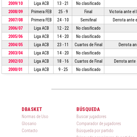
2009/10
Liga ACB
13 - 21
No clasificado
2008/09
Primera FEB
25 - 9
Final
Victoria ante el 
2007/08
Primera FEB
24 - 10
Semifinal
Derrota ante e
2006/07
Liga ACB
12 - 22
No clasificado
2005/06
Liga ACB
14 - 20
No clasificado
2004/05
Liga ACB
23 - 11
Cuartos de Final
Derrota ant
2003/04
Liga ACB
14 - 20
No clasificado
2002/03
Liga ACB
18 - 16
Cuartos de Final
Derrota ante 
2000/01
Liga ACB
9 - 25
No clasificado
DBASKET
BÚSQUEDA
Normas de Uso
Buscar jugadores
Glosario
Comparador de jugadores
Contacto
Búsqueda por partido