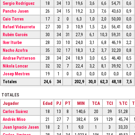
Sergio Rodríguez
18
34
13
19,6
3,6
6,6
54,71
0,6
Pancho Jasen
26
34
15
19,2
3,3
7,6
43,63
0,9
Caio Torres
17
2
0
6,3
1,0
2,0
50,00
0,0
Rafael Vidaurreta
27
30
3
10,9
1,5
2,6
56,41
0,0
Rubén Garcés
30
34
31
27,9
6,1
10,3
59,31
0,0
Iker Iturbe
28
33
10
24,0
3,1
6,8
46,19
2,2
Nacho Azofra
35
32
17
18,3
1,2
3,7
32,20
0,8
Andrae Patterson
28
34
24
18,9
3,0
6,5
46,40
0,5
Nikola Loncar
32
32
7
22,4
3,2
8,1
39,92
1,7
Josep Mestres
19
1
0
0,3
0,0
0,0
0,0
0,0
Totales
24,6
34
202,9
30,0
62,3
48,18
7,5
TOTALES
Jugador
Edad
PJ
PT
MIN
TCA
TCI
%TC
T
Carlos Suárez
18
13
8
140,6
20
39
51,28
Andrés Miso
21
27
7
382,4
59
129
45,74
Juan Ignacio Jasen
18
2
1
9,0
1
3
33,33