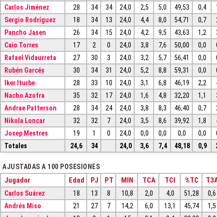
Carlos Jiménez
28
34
34
24,0
2,5
5,0
49,53
0,4
Sergio Rodríguez
18
34
13
24,0
4,4
8,0
54,71
0,7
Pancho Jasen
26
34
15
24,0
4,2
9,5
43,63
1,2
Caio Torres
17
2
0
24,0
3,8
7,6
50,00
0,0
Rafael Vidaurreta
27
30
3
24,0
3,2
5,7
56,41
0,0
Rubén Garcés
30
34
31
24,0
5,2
8,8
59,31
0,0
Iker Iturbe
28
33
10
24,0
3,1
6,8
46,19
2,2
Nacho Azofra
35
32
17
24,0
1,6
4,8
32,20
1,1
Andrae Patterson
28
34
24
24,0
3,8
8,3
46,40
0,7
Nikola Loncar
32
32
7
24,0
3,5
8,6
39,92
1,8
Josep Mestres
19
1
0
24,0
0,0
0,0
0,0
0,0
Totales
24,6
34
24,0
3,6
7,4
48,18
0,9
AJUSTADAS A 100 POSESIONES
Jugador
Edad
PJ
PT
MIN
TCA
TCI
%TC
T3
Carlos Suárez
18
13
8
10,8
2,0
4,0
51,28
0,6
Andrés Miso
21
27
7
14,2
6,0
13,1
45,74
1,5