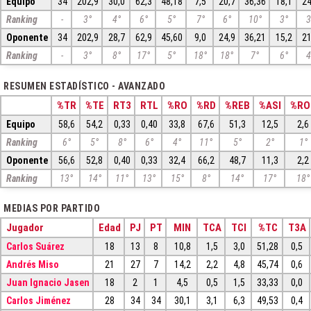
Equipo
34
202,9
30,0
62,3
48,18
7,5
20,7
36,36
18,1
24
Ranking
-
3°
4°
6°
5°
7°
6°
10°
3°
3
Oponente
34
202,9
28,7
62,9
45,60
9,0
24,9
36,21
15,2
21
Ranking
-
3°
8°
17°
5°
18°
18°
7°
6°
4
RESUMEN ESTADÍSTICO - AVANZADO
%TR
%TE
RT3
RTL
%RO
%RD
%REB
%ASI
%RO
Equipo
58,6
54,2
0,33
0,40
33,8
67,6
51,3
12,5
2,6
Ranking
6°
5°
8°
6°
4°
11°
5°
2°
1°
Oponente
56,6
52,8
0,40
0,33
32,4
66,2
48,7
11,3
2,2
Ranking
13°
14°
11°
13°
15°
8°
14°
17°
18°
MEDIAS POR PARTIDO
Jugador
Edad
PJ
PT
MIN
TCA
TCI
%TC
T3A
Carlos Suárez
18
13
8
10,8
1,5
3,0
51,28
0,5
Andrés Miso
21
27
7
14,2
2,2
4,8
45,74
0,6
Juan Ignacio Jasen
18
2
1
4,5
0,5
1,5
33,33
0,0
Carlos Jiménez
28
34
34
30,1
3,1
6,3
49,53
0,4