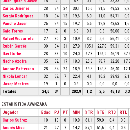
Juan Ignacio Jasen
18
2
1
4,5
0,1
0,4
33,33
0,0
Carlos Jiménez
28
34
34
30,1
15,6
31,5
49,53
2,2
Sergio Rodríguez
18
34
13
19,6
6,0
11,0
54,71
0,9
Pancho Jasen
26
34
15
19,2
5,6
12,8
43,63
1,6
Caio Torres
17
2
0
6,3
0,1
0,3
50,00
0,0
Rafael Vidaurreta
27
30
3
10,9
3,2
5,6
56,41
0,0
Rubén Garcés
30
34
31
27,9
135,1
227,8
59,31
0,0
Iker Iturbe
28
33
10
24,0
67,8
146,9
46,19
47,
Nacho Azofra
35
32
17
18,3
25,3
78,7
32,20
17,
Andrae Patterson
28
34
24
18,9
69,3
149,3
46,40
12,
Nikola Loncar
32
32
7
22,4
4,1
10,2
39,92
2,1
Josep Mestres
19
1
0
0,3
0,0
0,0
0,0
0,0
Totales
24,6
34
202,9
1,2
2,5
48,18
0,3
ESTADÍSTICA AVANZADA
Jugador
Edad
PJ
PT
MIN
%TR
%TE
RT3
RTL
Carlos Suárez
18
13
8
10,8
61,1
59,0
0,4
0,3
Andrés Miso
21
27
7
14,2
57,1
51,6
0,4
0,4