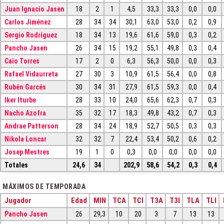
Juan Ignacio Jasen
18
2
1
4,5
33,3
33,3
0,0
0,0
Carlos Jiménez
28
34
34
30,1
63,0
53,0
0,2
0,9
Sergio Rodríguez
18
34
13
19,6
61,6
59,0
0,3
0,2
Pancho Jasen
26
34
15
19,2
55,1
49,8
0,3
0,4
Caio Torres
17
2
0
6,3
56,3
50,0
0,0
0,3
Rafael Vidaurreta
27
30
3
10,9
61,5
56,4
0,0
0,8
Rubén Garcés
30
34
31
27,9
61,5
59,3
0,0
0,4
Iker Iturbe
28
33
10
24,0
65,6
62,3
0,7
0,3
Nacho Azofra
35
32
17
18,3
49,8
43,2
0,7
0,3
Andrae Patterson
28
34
24
18,9
52,7
50,5
0,3
0,3
Nikola Loncar
32
32
7
22,4
53,4
50,2
0,6
0,2
Josep Mestres
19
1
0
0,3
0,0
0,0
0,0
0,0
Totales
24,6
34
202,9
58,6
54,2
0,3
0,4
MÁXIMOS DE TEMPORADA
Jugador
Edad
MIN
TCA
TCI
T3A
T3I
TLA
TLI
Pancho Jasen
26
29,3
10
20
3
7
13
13