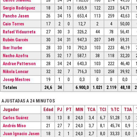
Carlos Jiménez
28
34
34
1.023,6
106
214
49,53
Sergio Rodríguez
18
34
13
665,9
122
223
54,71
Pancho Jasen
26
34
15
653,4
113
259
43,63
Caio Torres
17
2
0
12,7
2
4
50,00
Rafael Vidaurreta
27
30
3
326,2
44
78
56,41
Rubén Garcés
30
34
31
947,3
207
349
59,31
Iker Iturbe
28
33
10
792,0
103
223
46,19
Nacho Azofra
35
32
17
587,1
38
118
32,20
Andrae Patterson
28
34
24
643,3
103
222
46,40
Nikola Loncar
32
32
7
716,3
103
258
39,92
Josep Mestres
19
1
0
0,3
0
0
0,0
Totales
24,6
34
6.900,0
1.021
2.119
48,18
2
AJUSTADAS A 24 MINUTOS
Jugador
Edad
PJ
PT
MIN
TCA
TCI
%TC
T3A
Carlos Suárez
18
13
8
24,0
3,4
6,7
51,28
1,0
Andrés Miso
21
27
7
24,0
3,7
8,1
45,74
0,9
Juan Ignacio Jasen
18
2
1
24,0
2,7
8,0
33,33
0,0