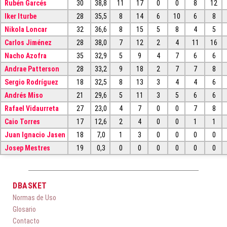
Rubén Garcés
30
38,8
11
17
0
0
8
12
Iker Iturbe
28
35,5
8
14
6
10
6
8
Nikola Loncar
32
36,6
8
15
5
8
4
5
Carlos Jiménez
28
38,0
7
12
2
4
11
16
Nacho Azofra
35
32,9
5
9
4
7
6
6
Andrae Patterson
28
33,2
9
18
2
7
7
8
Sergio Rodríguez
18
32,5
8
13
3
4
4
6
Andrés Miso
21
29,6
5
11
3
5
6
6
Rafael Vidaurreta
27
23,0
4
7
0
0
7
8
Caio Torres
17
12,6
2
4
0
0
1
1
Juan Ignacio Jasen
18
7,0
1
3
0
0
0
0
Josep Mestres
19
0,3
0
0
0
0
0
0
DBASKET
Normas de Uso
Glosario
Contacto