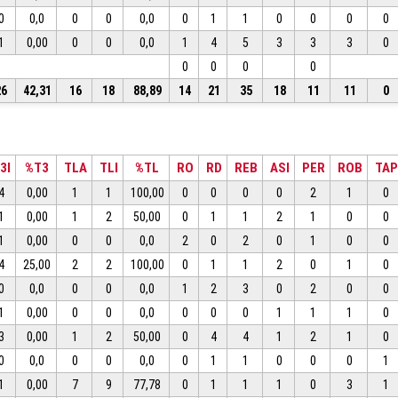
0
0,0
0
0
0,0
0
1
1
0
0
0
0
1
0,00
0
0
0,0
1
4
5
3
3
3
0
0
0
0
0
26
42,31
16
18
88,89
14
21
35
18
11
11
0
3I
%T3
TLA
TLI
%TL
RO
RD
REB
ASI
PER
ROB
TAP
4
0,00
1
1
100,00
0
0
0
0
2
1
0
1
0,00
1
2
50,00
0
1
1
2
1
0
0
1
0,00
0
0
0,0
2
0
2
0
1
0
0
4
25,00
2
2
100,00
0
1
1
2
0
1
0
0
0,0
0
0
0,0
1
2
3
0
2
0
0
1
0,00
0
0
0,0
0
0
0
1
1
1
0
3
0,00
1
2
50,00
0
4
4
1
2
1
0
0
0,0
0
0
0,0
0
1
1
0
0
0
1
1
0,00
7
9
77,78
0
1
1
1
0
3
1