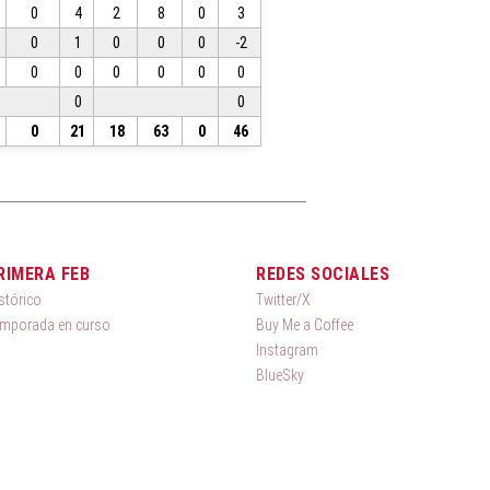
0
4
2
8
0
3
0
1
0
0
0
-2
0
0
0
0
0
0
0
0
0
21
18
63
0
46
RIMERA FEB
REDES SOCIALES
stórico
Twitter/X
mporada en curso
Buy Me a Coffee
Instagram
BlueSky