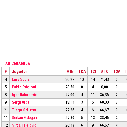
TAU CERÁMICA
#
Jugador
MIN
TCA
TCI
%TC
T3A
T
4
Luis Scola
30:27
10
14
71,43
0
5
Pablo Prigioni
28:50
0
4
0,00
0
8
Igor Rakocevic
27:00
4
11
36,36
2
9
Sergi Vidal
18:14
3
5
60,00
3
21
Tiago Splitter
22:26
4
6
66,67
0
11
Serkan Erdogan
27:30
5
13
38,46
2
12
Mirza Teletovic
26:43
6
9
66,67
4