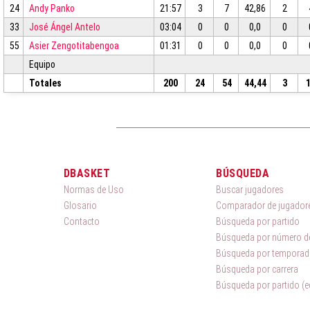
24
Andy Panko
21:57
3
7
42,86
2
33
José Ángel Antelo
03:04
0
0
0,0
0
55
Asier Zengotitabengoa
01:31
0
0
0,0
0
Equipo
Totales
200
24
54
44,44
3
DBASKET
BÚSQUEDA
Normas de Uso
Buscar jugadores
Glosario
Comparador de jugador
Contacto
Búsqueda por partido
Búsqueda por número de
Búsqueda por temporad
Búsqueda por carrera
Búsqueda por partido (e