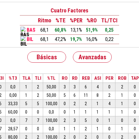
Cuatro Factores
Ritmo
%TE
%PER
%RO
TL/TCI
BAS
68,1
60,8%
13,1%
51,9%
0,25
BIL
68,1
47,2%
19,7%
16,0%
0,22
Básicas
Avanzadas
3I
%T3
TLA
TLI
%TL
RO
RD
REB
ASI
PER
ROB
TAP
0
0,0
1
2
50,00
3
3
6
4
0
2
0
2
0,00
1
2
50,00
5
6
11
8
2
1
0
6
33,33
5
5
100,00
0
2
2
1
4
1
0
5
60,00
0
0
0,0
0
1
1
1
1
1
0
0
0,0
7
7
100,00
2
3
5
0
1
0
0
7
28,57
0
0
0,0
1
1
2
1
0
1
0
5
80,00
2
2
100,00
2
0
2
0
0
2
0