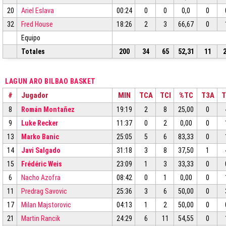
20
Ariel Eslava
00:24
0
0
0,0
0
32
Fred House
18:26
2
3
66,67
0
Equipo
Totales
200
34
65
52,31
11
LAGUN ARO BILBAO BASKET
#
Jugador
MIN
TCA
TCI
%TC
T3A
T
8
Román Montañez
19:19
2
8
25,00
0
9
Luke Recker
11:37
0
2
0,00
0
13
Marko Banic
25:05
5
6
83,33
0
14
Javi Salgado
31:18
3
8
37,50
1
15
Frédéric Weis
23:09
1
3
33,33
0
6
Nacho Azofra
08:42
0
1
0,00
0
11
Predrag Savovic
25:36
3
6
50,00
0
17
Milan Majstorovic
04:13
1
2
50,00
0
21
Martin Rancik
24:29
6
11
54,55
0