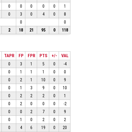
0
0
0
0
0
1
0
3
0
4
0
8
0
0
2
18
21
95
0
118
TAPR
FP
FPR
PTS
+/-
VAL
0
3
1
5
0
-4
0
1
1
1
0
0
0
2
1
10
0
9
0
1
3
9
0
10
0
2
2
2
0
1
0
2
0
0
0
-2
0
0
2
7
0
9
0
1
0
2
0
2
0
4
6
19
0
20