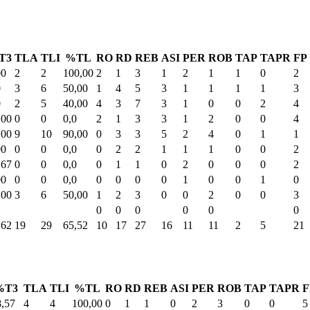
T3
TLA
TLI
%TL
RO
RD
REB
ASI
PER
ROB
TAP
TAPR
FP
00
2
2
100,00
2
1
3
1
2
1
1
0
2
0
3
6
50,00
1
4
5
3
1
1
1
1
3
0
2
5
40,00
4
3
7
3
1
0
0
2
4
,00
0
0
0,0
2
1
3
3
1
2
0
0
4
,00
9
10
90,00
0
3
3
5
2
4
0
1
1
00
0
0
0,0
0
2
2
1
1
1
0
0
2
,67
0
0
0,0
0
1
1
0
2
0
0
0
2
00
0
0
0,0
0
0
0
0
1
0
0
1
0
,00
3
6
50,00
1
2
3
0
0
2
0
0
3
0
0
0
0
0
0
,62
19
29
65,52
10
17
27
16
11
11
2
5
21
%T3
TLA
TLI
%TL
RO
RD
REB
ASI
PER
ROB
TAP
TAPR
F
8,57
4
4
100,00
0
1
1
0
2
3
0
0
5