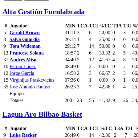
Alta Gestión Fuenlabrada
#
Jugador
MIN
TCA
TCI
%TC
T3A
T3I
%
5
Gerald Brown
31:11
3
6
50,00
0
3
0,
8
Salva Guardia
26:14
1
4
25,00
0
0
0,
9
Tom Wideman
29:12
7
14
50,00
0
0
0,
13
Francesc Solana
18:57
2
6
33,33
2
5
40
31
Andrés Miso
34:40
5
12
41,67
4
8
50
10
Ferran López
08:49
0
2
0,00
0
2
0,
12
Jorge García
16:58
2
3
66,67
2
3
66
15
Virginijus Praskevicius
07:36
0
1
0,00
0
1
0,
35
José Antonio Paraíso
26:23
3
7
42,86
1
4
25
Equipo
Totales
200
23
55
41,82
9
26
34
Lagun Aro Bilbao Basket
#
Jugador
MIN
TCA
TCI
%TC
T3A
T3I
9
Luke Recker
26:49
6
14
42,86
2
7
2