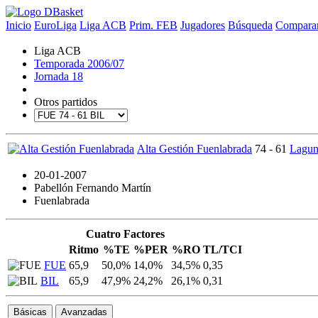
Inicio
EuroLiga
Liga ACB
Prim. FEB
Jugadores
Búsqueda
Comparar
Liga ACB
Temporada 2006/07
Jornada 18
Otros partidos
Alta Gestión Fuenlabrada
74 - 61
Lagun
20-01-2007
Pabellón Fernando Martín
Fuenlabrada
Cuatro Factores
Ritmo
%TE
%PER
%RO
TL/TCI
FUE
65,9
50,0%
14,0%
34,5%
0,35
BIL
65,9
47,9%
24,2%
26,1%
0,31
Básicas
Avanzadas