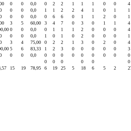
00
0
0
0,0
0
2
2
1
1
1
0
0
4
0
0
0
0,0
1
1
2
2
4
1
0
1
1
0
0
0
0,0
0
6
6
0
1
1
2
0
1
00
3
5
60,00
3
4
7
0
3
0
1
1
4
00,00
0
0
0,0
0
1
1
1
2
0
0
0
4
0
0
0
0,0
1
0
1
0
2
0
0
0
1
0
3
4
75,00
0
2
2
1
3
0
2
0
4
00,00
5
6
83,33
1
2
3
0
0
0
0
0
3
0
0
0
0,0
0
0
0
0
0
0
0
0
0
0
0
0
0
0
0
8,57
15
19
78,95
6
19
25
5
18
6
5
2
2