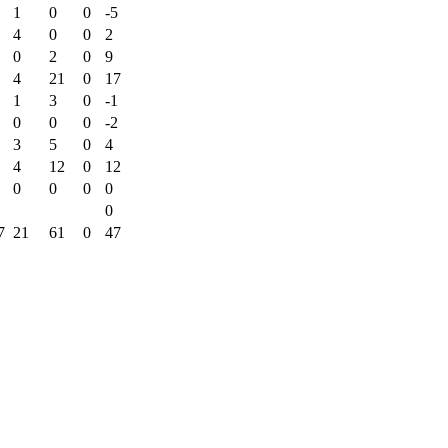
1
0
0
-5
4
0
0
2
0
2
0
9
4
21
0
17
1
3
0
-1
0
0
0
-2
3
5
0
4
4
12
0
12
0
0
0
0
0
7
21
61
0
47