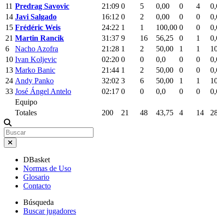
11
Predrag Savovic
21:09
0
5
0,00
0
4
0,
14
Javi Salgado
16:12
0
2
0,00
0
0
0,
15
Frédéric Weis
24:22
1
1
100,00
0
0
0,
21
Martin Rancik
31:37
9
16
56,25
0
1
0,
6
Nacho Azofra
21:28
1
2
50,00
1
1
1
10
Ivan Koljevic
02:20
0
0
0,0
0
0
0,
13
Marko Banic
21:44
1
2
50,00
0
0
0,
24
Andy Panko
32:02
3
6
50,00
1
1
1
33
José Ángel Antelo
02:17
0
0
0,0
0
0
0,
Equipo
Totales
200
21
48
43,75
4
14
2
DBasket
Normas de Uso
Glosario
Contacto
Búsqueda
Buscar jugadores