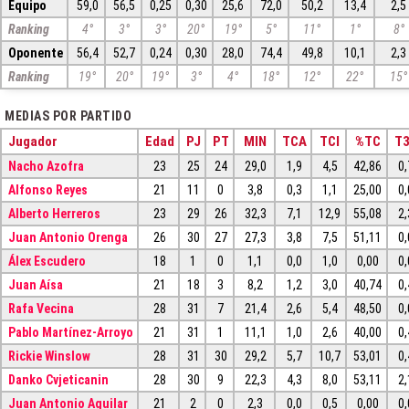
Equipo
59,0
56,5
0,25
0,30
25,6
72,0
50,2
13,4
2,5
Ranking
4°
3°
3°
20°
19°
5°
11°
1°
8°
Oponente
56,4
52,7
0,24
0,30
28,0
74,4
49,8
10,1
2,3
Ranking
19°
20°
19°
3°
4°
18°
12°
22°
15°
MEDIAS POR PARTIDO
Jugador
Edad
PJ
PT
MIN
TCA
TCI
%TC
T
Nacho Azofra
23
25
24
29,0
1,9
4,5
42,86
0,
Alfonso Reyes
21
11
0
3,8
0,3
1,1
25,00
0,
Alberto Herreros
23
29
26
32,3
7,1
12,9
55,08
2,
Juan Antonio Orenga
26
30
27
27,3
3,8
7,5
51,11
0,
Álex Escudero
18
1
0
1,1
0,0
1,0
0,00
0,
Juan Aísa
21
18
3
8,2
1,2
3,0
40,74
0,
Rafa Vecina
28
31
7
21,4
2,6
5,4
48,50
0,
Pablo Martínez-Arroyo
21
31
1
11,1
1,0
2,6
40,00
0,
Rickie Winslow
28
31
30
29,2
5,7
10,7
53,01
0,
Danko Cvjeticanin
28
30
9
22,3
4,3
8,0
53,11
2,
Juan Antonio Aguilar
21
2
0
2,3
0,0
0,5
0,00
0,