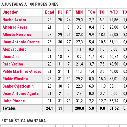
AJUSTADAS A 100 POSESIONES
Jugador
Edad
PJ
PT
MIN
TCA
TCI
%TC
T
Nacho Azofra
23
25
24
29,0
2,7
6,3
42,86
1,
Alfonso Reyes
21
11
0
3,8
0,4
1,5
25,00
0,
Alberto Herreros
23
29
26
32,3
9,9
18,1
55,08
3,
Juan Antonio Orenga
26
30
27
27,3
5,4
10,5
51,11
0,
Álex Escudero
18
1
0
1,1
0,0
1,3
0,00
0,
Juan Aísa
21
18
3
8,2
1,7
4,2
40,74
0,
Rafa Vecina
28
31
7
21,4
3,7
7,5
48,50
0,
Pablo Martínez-Arroyo
21
31
1
11,1
1,4
3,6
40,00
0,
Rickie Winslow
28
31
30
29,2
8,0
15,0
53,01
0,
Danko Cvjeticanin
28
30
9
22,3
6,0
11,3
53,11
3,
Juan Antonio Aguilar
21
2
0
2,3
0,0
0,7
0,00
0,
John Pinone
31
31
28
31,2
7,2
12,7
56,74
0,
Totales
24,1
31
200,8
5,0
9,8
51,62
0,
ESTADÍSTICA AVANZADA