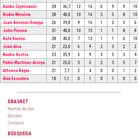
Danko Cvjeticanin
28
36,7
12
16
6
9
9
10
Rickie Winslow
28
40,0
10
16
3
5
8
10
Juan Antonio Orenga
26
39,8
9
16
1
2
5
6
John Pinone
31
40,0
10
15
1
1
8
8
Rafa Vecina
28
40,0
7
12
1
1
6
10
Juan Aísa
21
22,0
6
9
2
3
2
2
Nacho Azofra
23
35,9
5
9
3
5
3
4
Pablo Martínez-Arroyo
21
25,0
3
5
2
3
5
7
Alfonso Reyes
21
7,7
2
4
0
0
1
2
Álex Escudero
18
1,1
0
1
0
1
0
0
DBASKET
Normas de Uso
Glosario
Contacto
BÚSQUEDA