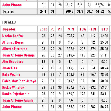
John Pinone
31
31
28
31,2
5,2
9,1
56,74
0,
Totales
24,1
31
200,8
31,3
60,7
51,62
5,
TOTALES
Jugador
Edad
PJ
PT
MIN
TCA
TCI
%TC
Nacho Azofra
23
25
24
725,2
48
112
42,86
Alfonso Reyes
21
11
0
41,4
3
12
25,00
Alberto Herreros
23
29
26
937,6
206
374
55,08
Juan Antonio Orenga
26
30
27
818,4
115
225
51,11
Álex Escudero
18
1
0
1,1
0
1
0,00
Juan Aísa
21
18
3
147,3
22
54
40,74
Rafa Vecina
28
31
7
663,3
81
167
48,50
Pablo Martínez-Arroyo
21
31
1
344,5
32
80
40,00
Rickie Winslow
28
31
30
904,8
176
332
53,01
Danko Cvjeticanin
28
30
9
669,9
128
241
53,11
Juan Antonio Aguilar
21
2
0
4,6
0
1
0,00
John Pinone
31
31
28
966,9
160
282
56,74