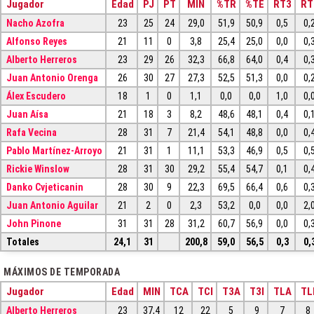
Jugador
Edad
PJ
PT
MIN
%TR
%TE
RT3
RT
Nacho Azofra
23
25
24
29,0
51,9
50,9
0,5
0,
Alfonso Reyes
21
11
0
3,8
25,4
25,0
0,0
0,
Alberto Herreros
23
29
26
32,3
66,8
64,0
0,4
0,
Juan Antonio Orenga
26
30
27
27,3
52,5
51,3
0,0
0,
Álex Escudero
18
1
0
1,1
0,0
0,0
1,0
0,
Juan Aísa
21
18
3
8,2
48,6
48,1
0,4
0,
Rafa Vecina
28
31
7
21,4
54,1
48,8
0,0
0,
Pablo Martínez-Arroyo
21
31
1
11,1
53,3
46,9
0,5
0,
Rickie Winslow
28
31
30
29,2
55,4
54,7
0,1
0,
Danko Cvjeticanin
28
30
9
22,3
69,5
66,4
0,6
0,
Juan Antonio Aguilar
21
2
0
2,3
53,2
0,0
0,0
2,
John Pinone
31
31
28
31,2
60,7
56,9
0,0
0,
Totales
24,1
31
200,8
59,0
56,5
0,3
0,
MÁXIMOS DE TEMPORADA
Jugador
Edad
MIN
TCA
TCI
T3A
T3I
TLA
TL
Alberto Herreros
23
37,4
12
22
5
9
7
8