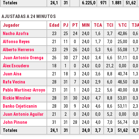
Totales
24,1
31
6.225,0
971
1.881
51,62
AJUSTADAS A 24 MINUTOS
Jugador
Edad
PJ
PT
MIN
TCA
TCI
%TC
T3
Nacho Azofra
23
25
24
24,0
1,6
3,7
42,86
0,6
Alfonso Reyes
21
11
0
24,0
1,7
7,0
25,00
0,0
Alberto Herreros
23
29
26
24,0
5,3
9,6
55,08
1,7
Juan Antonio Orenga
26
30
27
24,0
3,4
6,6
51,11
0,0
Álex Escudero
18
1
0
24,0
0,0
21,2
0,00
0,0
Juan Aísa
21
18
3
24,0
3,6
8,8
40,74
1,3
Rafa Vecina
28
31
7
24,0
2,9
6,0
48,50
0,0
Pablo Martínez-Arroyo
21
31
1
24,0
2,2
5,6
40,00
0,8
Rickie Winslow
28
31
30
24,0
4,7
8,8
53,01
0,3
Danko Cvjeticanin
28
30
9
24,0
4,6
8,6
53,11
2,3
Juan Antonio Aguilar
21
2
0
24,0
0,0
5,2
0,00
0,0
John Pinone
31
31
28
24,0
4,0
7,0
56,74
0,0
Totales
24,1
31
24,0
3,7
7,3
51,62
0,7