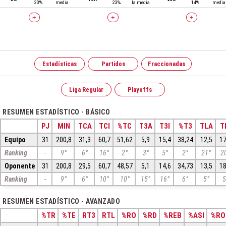
23%
media
23%
la media
14%
media
+
+
+
Estadísticas
Partidos
Fraccionadas
Liga Regular
Playoffs
RESUMEN ESTADÍSTICO - BÁSICO
PJ
MIN
TCA
TCI
%TC
T3A
T3I
%T3
TLA
T
Equipo
31
200,8
31,3
60,7
51,62
5,9
15,4
38,24
12,5
17
Ranking
-
9°
6°
16°
2°
3°
5°
2°
21°
2
Oponente
31
200,8
29,5
60,7
48,57
5,1
14,6
34,73
13,5
18
Ranking
-
9°
6°
10°
10°
15°
16°
6°
5°
5
RESUMEN ESTADÍSTICO - AVANZADO
%TR
%TE
RT3
RTL
%RO
%RD
%REB
%ASI
%RO