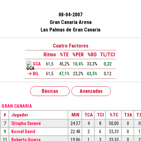
08-04-2007
Gran Canaria Arena
Las Palmas de Gran Canaria
Cuatro Factores
Ritmo
%TE
%PER
%RO
TL/TCI
GCA
61,5
45,2%
10,4%
33,3%
0,22
BIL
61,5
47,1%
23,2%
43,5%
0,12
Básicas
Avanzadas
GRAN CANARIA
#
Jugador
MIN
TCA
TCI
%TC
T3A
T3
7
Sitapha Savané
24:27
4
8
50,00
0
0
9
Kornél Dávid
22:48
2
6
33,33
0
1
11
Roberto Guerra
19:06
1
3
33,33
0
2