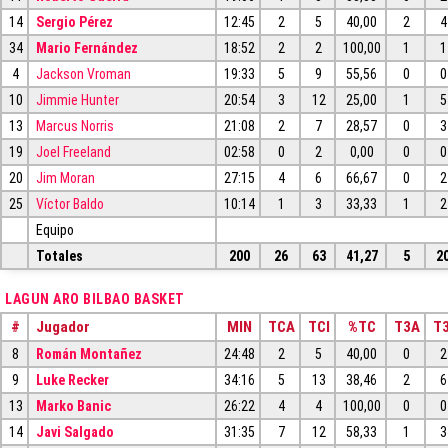
14
Sergio Pérez
12:45
2
5
40,00
2
4
34
Mario Fernández
18:52
2
2
100,00
1
1
4
Jackson Vroman
19:33
5
9
55,56
0
0
10
Jimmie Hunter
20:54
3
12
25,00
1
5
13
Marcus Norris
21:08
2
7
28,57
0
3
19
Joel Freeland
02:58
0
2
0,00
0
0
20
Jim Moran
27:15
4
6
66,67
0
2
25
Víctor Baldo
10:14
1
3
33,33
1
2
Equipo
Totales
200
26
63
41,27
5
2
LAGUN ARO BILBAO BASKET
#
Jugador
MIN
TCA
TCI
%TC
T3A
T3
8
Román Montañez
24:48
2
5
40,00
0
2
9
Luke Recker
34:16
5
13
38,46
2
6
13
Marko Banic
26:22
4
4
100,00
0
0
14
Javi Salgado
31:35
7
12
58,33
1
3