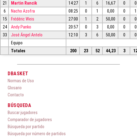
21
Martin Rancik
14:27
1
6
16,67
0
0
6
Nacho Azofra
08:25
0
1
0,00
0
1
15
Frédéric Weis
27:00
1
2
50,00
0
0
24
Andy Panko
20:57
0
3
0,00
0
0
33
José Ángel Antelo
12:10
3
6
50,00
0
0
Equipo
Totales
200
23
52
44,23
3
1
DBASKET
Normas de Uso
Glosario
Contacto
BÚSQUEDA
Buscar jugadores
Comparador de jugadores
Búsqueda por partido
Búsqueda por número de partidos