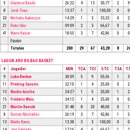
5
Gianluca Basile
26:22
4
13
30,77
2
9
8
Jordi Trias
13:37
1
1
100,00
0
0
20
Michalis Kakiouzis
14:29
1
3
33,33
0
2
21
Roko Ukic
09:09
2
3
66,67
0
0
41
Mario Kasun
18:55
3
7
42,86
0
0
Equipo
Totales
200
29
67
43,28
8
2
LAGUN ARO BILBAO BASKET
#
Jugador
MIN
TCA
TCI
%TC
T3A
T3
9
Luke Recker
30:09
5
9
55,56
1
3
11
Predrag Savovic
22:10
1
4
25,00
0
2
13
Nacho Azofra
24:27
1
5
20,00
1
2
15
Frédéric Weis
34:13
1
4
25,00
0
0
21
Martin Rancik
31:48
8
20
40,00
0
1
8
Román Montañez
26:19
3
7
42,86
1
5
13
Marko Banic
13:38
3
3
100,00
0
0
14
Javi Salgado
17:16
4
6
66,67
1
2