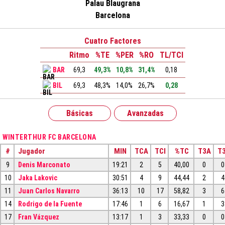
Palau Blaugrana
Barcelona
Cuatro Factores
Ritmo
%TE
%PER
%RO
TL/TCI
BAR
69,3
49,3%
10,8%
31,4%
0,18
BIL
69,3
48,3%
14,0%
26,7%
0,28
Básicas
Avanzadas
WINTERTHUR FC BARCELONA
#
Jugador
MIN
TCA
TCI
%TC
T3A
T3
9
Denis Marconato
19:21
2
5
40,00
0
0
10
Jaka Lakovic
30:51
4
9
44,44
2
4
11
Juan Carlos Navarro
36:13
10
17
58,82
3
6
14
Rodrigo de la Fuente
17:46
1
6
16,67
1
3
17
Fran Vázquez
13:17
1
3
33,33
0
0