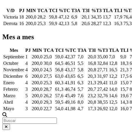
V/D
PJ
MIN
TCA
TCI
%TC
T3A
T3I
%T3
TLA
TLI
%T
Victoria
18
200,0
28,2
59,8
47,12
6,9
20,1
34,35
13,7
17,9
76,4
Derrota
16
200,0
25,3
59,9
42,13
5,8
20,6
28,27
12,3
16,3
75,3
Mes a mes
Mes
PJ
MIN
TCA
TCI
%TC
T3A
T3I
%T3
TLA
TLI
Septiembre
1
200,0
25,0
59,0
42,37
7,0
20,0
35,00
7,0
9,0
7
Octubre
4
200,0
30,0
64,5
46,51
5,5
16,8
32,84
12,8
18,3
6
Noviembre
4
200,0
24,5
56,8
43,17
5,8
20,8
27,71
16,5
21,3
7
Diciembre
6
200,0
27,5
63,0
43,65
6,5
20,3
31,97
12,2
17,5
6
Enero
4
200,0
25,3
60,3
41,91
6,3
21,3
29,41
11,0
15,0
7
Febrero
3
200,0
28,7
61,3
46,74
5,7
20,7
27,42
14,0
15,7
8
Marzo
5
200,0
26,2
57,6
45,49
7,6
23,2
32,76
14,6
19,6
7
Abril
4
200,0
29,3
59,5
49,16
8,0
20,8
38,55
12,5
14,3
8
Mayo
3
200,0
22,7
54,0
41,98
4,7
17,3
26,92
12,0
16,0
7