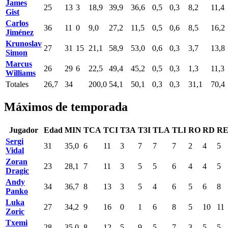
James
25
13
3
18,9
39,9
36,6
0,5
0,3
8,2
11,4
Gist
Carlos
36
11
0
9,0
27,2
11,5
0,5
0,6
8,5
16,2
Jiménez
Krunoslav
27
31
15
21,1
58,9
53,0
0,6
0,3
3,7
13,8
Simon
Marcus
26
29
6
22,5
49,4
45,2
0,5
0,3
1,3
11,3
Williams
Totales
26,7
34
200,0
54,1
50,1
0,3
0,3
31,1
70,4
Máximos de temporada
Jugador
Edad
MIN
TCA
TCI
T3A
T3I
TLA
TLI
RO
RD
R
Sergi
31
35,0
6
11
3
7
7
7
2
4
5
Vidal
Zoran
23
28,1
7
11
3
5
5
6
4
4
5
Dragic
Andy
34
36,7
8
13
3
5
4
6
5
6
8
Panko
Luka
27
34,2
9
16
0
1
6
8
5
10
11
Zoric
Txemi
28
35,0
8
12
5
9
5
7
3
5
5