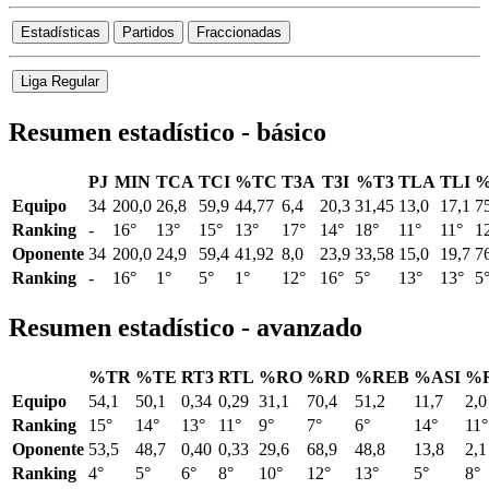
Estadísticas
Partidos
Fraccionadas
Liga Regular
Resumen estadístico - básico
PJ
MIN
TCA
TCI
%TC
T3A
T3I
%T3
TLA
TLI
%
Equipo
34
200,0
26,8
59,9
44,77
6,4
20,3
31,45
13,0
17,1
7
Ranking
-
16°
13°
15°
13°
17°
14°
18°
11°
11°
1
Oponente
34
200,0
24,9
59,4
41,92
8,0
23,9
33,58
15,0
19,7
7
Ranking
-
16°
1°
5°
1°
12°
16°
5°
13°
13°
5
Resumen estadístico - avanzado
%TR
%TE
RT3
RTL
%RO
%RD
%REB
%ASI
%
Equipo
54,1
50,1
0,34
0,29
31,1
70,4
51,2
11,7
2,0
Ranking
15°
14°
13°
11°
9°
7°
6°
14°
11°
Oponente
53,5
48,7
0,40
0,33
29,6
68,9
48,8
13,8
2,1
Ranking
4°
5°
6°
8°
10°
12°
13°
5°
8°