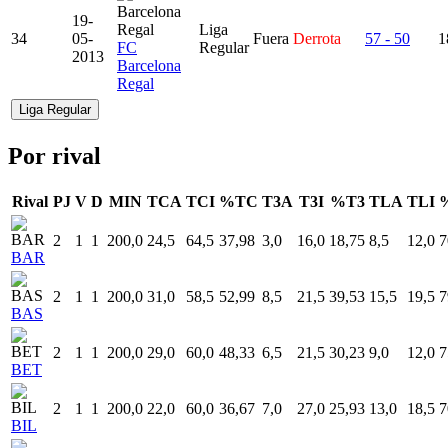
19-
Liga
34
05-
Fuera
Derrota
57 - 50
1
FC
Regular
2013
Barcelona
Regal
Liga Regular
Por rival
Rival
PJ
V
D
MIN
TCA
TCI
%TC
T3A
T3I
%T3
TLA
TLI
2
1
1
200,0
24,5
64,5
37,98
3,0
16,0
18,75
8,5
12,0
7
BAR
2
1
1
200,0
31,0
58,5
52,99
8,5
21,5
39,53
15,5
19,5
7
BAS
2
1
1
200,0
29,0
60,0
48,33
6,5
21,5
30,23
9,0
12,0
7
BET
2
1
1
200,0
22,0
60,0
36,67
7,0
27,0
25,93
13,0
18,5
7
BIL