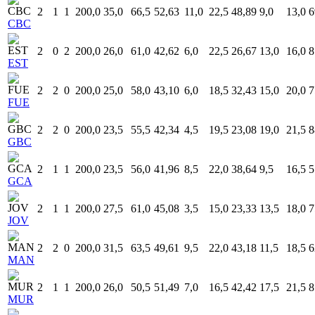
2
1
1
200,0
35,0
66,5
52,63
11,0
22,5
48,89
9,0
13,0
6
CBC
2
0
2
200,0
26,0
61,0
42,62
6,0
22,5
26,67
13,0
16,0
8
EST
2
2
0
200,0
25,0
58,0
43,10
6,0
18,5
32,43
15,0
20,0
7
FUE
2
2
0
200,0
23,5
55,5
42,34
4,5
19,5
23,08
19,0
21,5
8
GBC
2
1
1
200,0
23,5
56,0
41,96
8,5
22,0
38,64
9,5
16,5
5
GCA
2
1
1
200,0
27,5
61,0
45,08
3,5
15,0
23,33
13,5
18,0
7
JOV
2
2
0
200,0
31,5
63,5
49,61
9,5
22,0
43,18
11,5
18,5
6
MAN
2
1
1
200,0
26,0
50,5
51,49
7,0
16,5
42,42
17,5
21,5
8
MUR