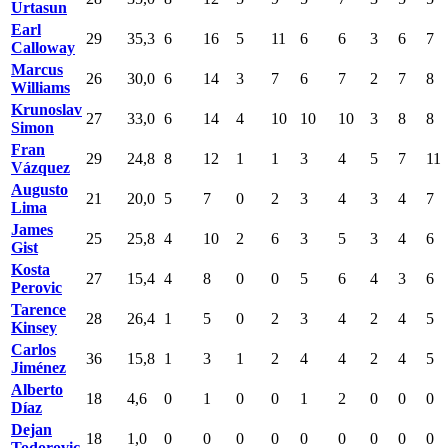
Urtasun
Earl
29
35,3
6
16
5
11
6
6
3
6
7
Calloway
Marcus
26
30,0
6
14
3
7
6
7
2
7
8
Williams
Krunoslav
27
33,0
6
14
4
10
10
10
3
8
8
Simon
Fran
29
24,8
8
12
1
1
3
4
5
7
11
Vázquez
Augusto
21
20,0
5
7
0
2
3
4
3
4
7
Lima
James
25
25,8
4
10
2
6
3
5
3
4
6
Gist
Kosta
27
15,4
4
8
0
0
5
6
4
3
6
Perovic
Tarence
28
26,4
1
5
0
2
3
4
2
4
5
Kinsey
Carlos
36
15,8
1
3
1
2
4
4
2
4
5
Jiménez
Alberto
18
4,6
0
1
0
0
1
2
0
0
0
Díaz
Dejan
18
1,0
0
0
0
0
0
0
0
0
0
Todorovic