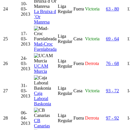
10-
Liga
24
03-
Fuera
Victoria
63 - 80
1
La Bruixa d
Regular
2013
´Or
Manresa
17-
Liga
25
03-
Casa
Victoria
69 - 64
1
Regular
2013
Mad-Croc
Fuenlabrada
24-
Liga
26
03-
Fuera
Derrota
76 - 68
1
UCAM
Regular
2013
Murcia
31-
Liga
27
03-
Casa
Victoria
93 - 72
1
Caja
Regular
2013
Laboral
Baskonia
06-
Liga
28
04-
Fuera
Derrota
97 - 92
1
CB
Regular
2013
Canarias