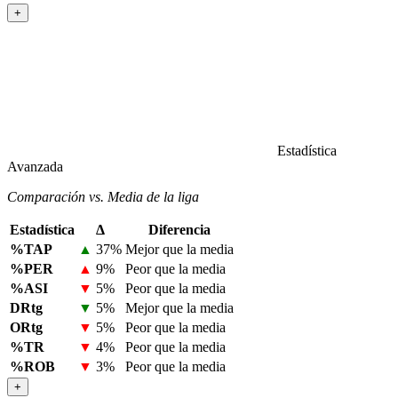
+
Estadística
Avanzada
Comparación vs. Media de la liga
Estadística
Δ
Diferencia
%TAP
▲
37%
Mejor que la media
%PER
▲
9%
Peor que la media
%ASI
▼
5%
Peor que la media
DRtg
▼
5%
Mejor que la media
ORtg
▼
5%
Peor que la media
%TR
▼
4%
Peor que la media
%ROB
▼
3%
Peor que la media
+