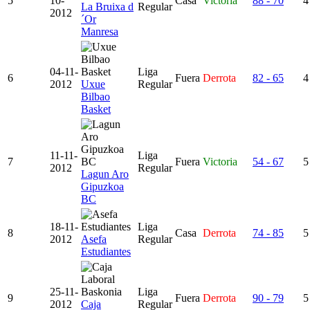
5
10-
Casa
Victoria
88 - 70
4
La Bruixa d
Regular
2012
´Or
Manresa
04-11-
Liga
6
Fuera
Derrota
82 - 65
4
2012
Uxue
Regular
Bilbao
Basket
11-11-
Liga
7
Fuera
Victoria
54 - 67
5
2012
Regular
Lagun Aro
Gipuzkoa
BC
18-11-
Liga
8
Casa
Derrota
74 - 85
5
2012
Asefa
Regular
Estudiantes
25-11-
Liga
9
Fuera
Derrota
90 - 79
5
2012
Caja
Regular