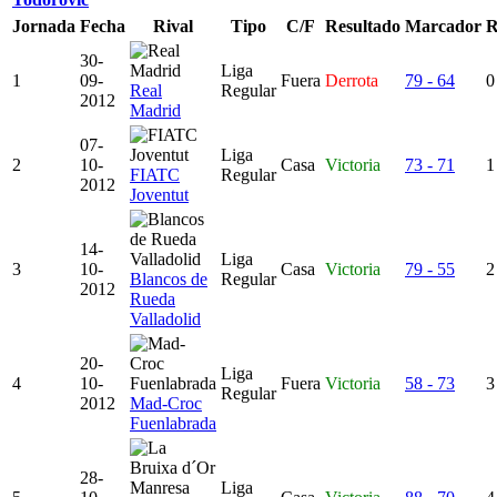
Jornada
Fecha
Rival
Tipo
C/F
Resultado
Marcador
R
30-
Liga
1
09-
Fuera
Derrota
79 - 64
0
Real
Regular
2012
Madrid
07-
Liga
2
10-
Casa
Victoria
73 - 71
1
FIATC
Regular
2012
Joventut
14-
Liga
3
10-
Casa
Victoria
79 - 55
2
Blancos de
Regular
2012
Rueda
Valladolid
20-
Liga
4
10-
Fuera
Victoria
58 - 73
3
Regular
2012
Mad-Croc
Fuenlabrada
28-
Liga