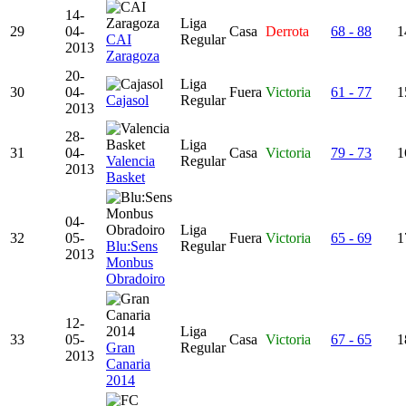
14-
Liga
29
04-
Casa
Derrota
68 - 88
1
CAI
Regular
2013
Zaragoza
20-
Liga
30
04-
Fuera
Victoria
61 - 77
1
Cajasol
Regular
2013
28-
Liga
31
04-
Casa
Victoria
79 - 73
1
Valencia
Regular
2013
Basket
04-
Liga
32
05-
Fuera
Victoria
65 - 69
1
Blu:Sens
Regular
2013
Monbus
Obradoiro
12-
Liga
33
05-
Casa
Victoria
67 - 65
1
Gran
Regular
2013
Canaria
2014