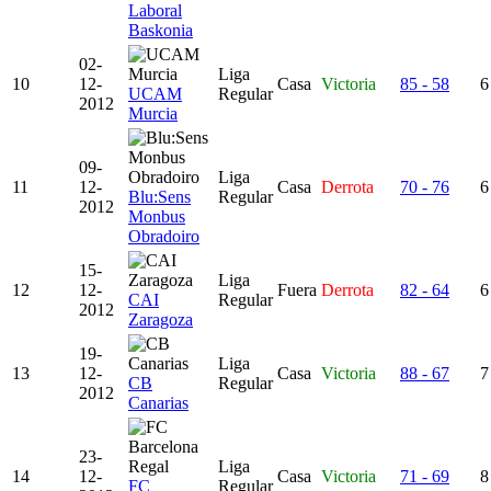
Laboral
Baskonia
02-
Liga
10
12-
Casa
Victoria
85 - 58
6
UCAM
Regular
2012
Murcia
09-
Liga
11
12-
Casa
Derrota
70 - 76
6
Blu:Sens
Regular
2012
Monbus
Obradoiro
15-
Liga
12
12-
Fuera
Derrota
82 - 64
6
CAI
Regular
2012
Zaragoza
19-
Liga
13
12-
Casa
Victoria
88 - 67
7
CB
Regular
2012
Canarias
23-
Liga
14
12-
Casa
Victoria
71 - 69
8
FC
Regular