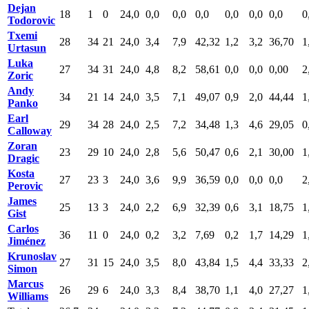
Dejan
18
1
0
24,0
0,0
0,0
0,0
0,0
0,0
0,0
0
Todorovic
Txemi
28
34
21
24,0
3,4
7,9
42,32
1,2
3,2
36,70
1
Urtasun
Luka
27
34
31
24,0
4,8
8,2
58,61
0,0
0,0
0,00
2
Zoric
Andy
34
21
14
24,0
3,5
7,1
49,07
0,9
2,0
44,44
1
Panko
Earl
29
34
28
24,0
2,5
7,2
34,48
1,3
4,6
29,05
0
Calloway
Zoran
23
29
10
24,0
2,8
5,6
50,47
0,6
2,1
30,00
1
Dragic
Kosta
27
23
3
24,0
3,6
9,9
36,59
0,0
0,0
0,0
2
Perovic
James
25
13
3
24,0
2,2
6,9
32,39
0,6
3,1
18,75
1
Gist
Carlos
36
11
0
24,0
0,2
3,2
7,69
0,2
1,7
14,29
1
Jiménez
Krunoslav
27
31
15
24,0
3,5
8,0
43,84
1,5
4,4
33,33
2
Simon
Marcus
26
29
6
24,0
3,3
8,4
38,70
1,1
4,0
27,27
1
Williams