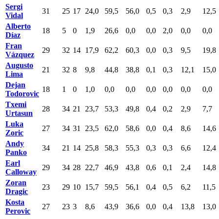
Sergi
31
25
17
24,0
59,5
56,0
0,5
0,3
2,9
12,5
Vidal
Alberto
18
5
0
1,9
26,6
0,0
0,0
2,0
0,0
0,0
Díaz
Fran
29
32
14
17,9
62,2
60,3
0,0
0,3
9,5
19,8
Vázquez
Augusto
21
32
8
9,8
44,8
38,8
0,1
0,3
12,1
15,0
Lima
Dejan
18
1
0
1,0
0,0
0,0
0,0
0,0
0,0
0,0
Todorovic
Txemi
28
34
21
23,7
53,3
49,8
0,4
0,2
2,9
7,7
Urtasun
Luka
27
34
31
23,5
62,0
58,6
0,0
0,4
8,6
14,6
Zoric
Andy
34
21
14
25,8
58,3
55,3
0,3
0,3
6,6
12,4
Panko
Earl
29
34
28
22,7
46,9
43,8
0,6
0,1
2,4
14,8
Calloway
Zoran
23
29
10
15,7
59,5
56,1
0,4
0,5
6,2
11,5
Dragic
Kosta
27
23
3
8,6
43,9
36,6
0,0
0,4
13,8
13,0
Perovic