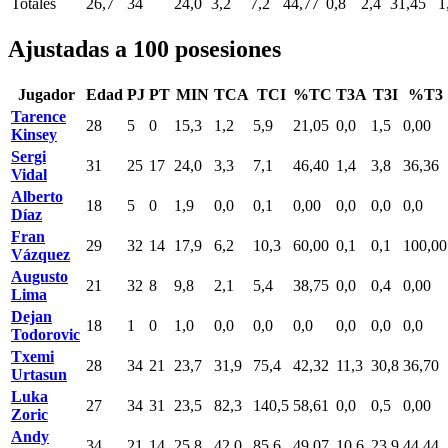
Totales
26,7
34
24,0
3,2
7,2
44,77
0,8
2,4
31,45
1
Ajustadas a 100 posesiones
Jugador
Edad
PJ
PT
MIN
TCA
TCI
%TC
T3A
T3I
%T3
Tarence
28
5
0
15,3
1,2
5,9
21,05
0,0
1,5
0,00
Kinsey
Sergi
31
25
17
24,0
3,3
7,1
46,40
1,4
3,8
36,36
Vidal
Alberto
18
5
0
1,9
0,0
0,1
0,00
0,0
0,0
0,0
Díaz
Fran
29
32
14
17,9
6,2
10,3
60,00
0,1
0,1
100,00
Vázquez
Augusto
21
32
8
9,8
2,1
5,4
38,75
0,0
0,4
0,00
Lima
Dejan
18
1
0
1,0
0,0
0,0
0,0
0,0
0,0
0,0
Todorovic
Txemi
28
34
21
23,7
31,9
75,4
42,32
11,3
30,8
36,70
Urtasun
Luka
27
34
31
23,5
82,3
140,5
58,61
0,0
0,5
0,00
Zoric
Andy
34
21
14
25,8
42,0
85,6
49,07
10,6
23,9
44,44