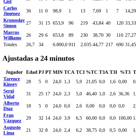
Gist
Carlos
36
11
0
98,9
1
13
7,69
1
7
14,29
Jiménez
Krunoslav
27
31
15
653,9
96
219
43,84
40
120
33,33
Simon
Marcus
26
29
6
653,8
89
230
38,70
30
110
27,27
Williams
Totales
26,7
34
6.800,0
911
2.035
44,77
217
690
31,45
Ajustadas a 24 minutos
Jugador
Edad
PJ
PT
MIN
TCA
TCI
%TC
T3A
T3I
%T3
Tarence
28
5
0
24,0
1,3
5,9
21,05
0,0
1,6
0,00
0
Kinsey
Sergi
31
25
17
24,0
2,3
5,0
46,40
1,0
2,6
36,36
1
Vidal
Alberto
18
5
0
24,0
0,0
2,6
0,00
0,0
0,0
0,0
2
Díaz
Fran
29
32
14
24,0
3,9
6,5
60,00
0,0
0,0
100,00
1
Vázquez
Augusto
21
32
8
24,0
2,4
6,2
38,75
0,0
0,5
0,00
1
Lima