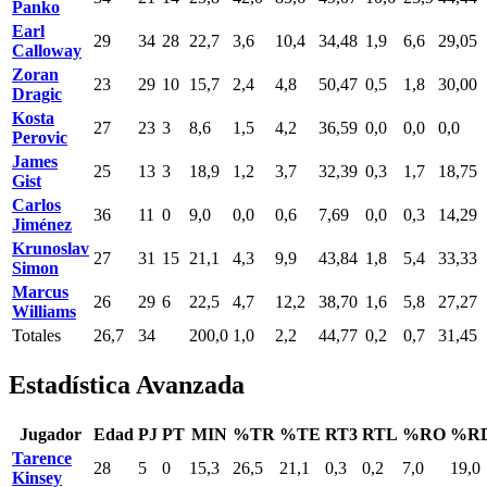
Panko
Earl
29
34
28
22,7
3,6
10,4
34,48
1,9
6,6
29,05
Calloway
Zoran
23
29
10
15,7
2,4
4,8
50,47
0,5
1,8
30,00
Dragic
Kosta
27
23
3
8,6
1,5
4,2
36,59
0,0
0,0
0,0
Perovic
James
25
13
3
18,9
1,2
3,7
32,39
0,3
1,7
18,75
Gist
Carlos
36
11
0
9,0
0,0
0,6
7,69
0,0
0,3
14,29
Jiménez
Krunoslav
27
31
15
21,1
4,3
9,9
43,84
1,8
5,4
33,33
Simon
Marcus
26
29
6
22,5
4,7
12,2
38,70
1,6
5,8
27,27
Williams
Totales
26,7
34
200,0
1,0
2,2
44,77
0,2
0,7
31,45
Estadística Avanzada
Jugador
Edad
PJ
PT
MIN
%TR
%TE
RT3
RTL
%RO
%R
Tarence
28
5
0
15,3
26,5
21,1
0,3
0,2
7,0
19,0
Kinsey