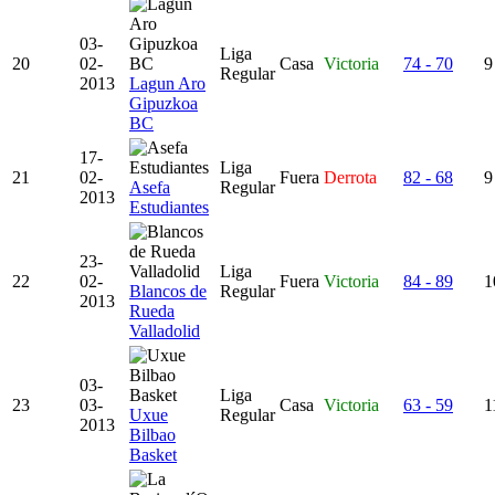
03-
Liga
20
02-
Casa
Victoria
74 - 70
9
Regular
2013
Lagun Aro
Gipuzkoa
BC
17-
Liga
21
02-
Fuera
Derrota
82 - 68
9
Asefa
Regular
2013
Estudiantes
23-
Liga
22
02-
Fuera
Victoria
84 - 89
1
Blancos de
Regular
2013
Rueda
Valladolid
03-
Liga
23
03-
Casa
Victoria
63 - 59
1
Uxue
Regular
2013
Bilbao
Basket