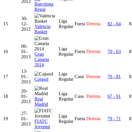
2012
Barcelona
Regal
30-
Liga
15
12-
Fuera
Derrota
82 - 64
8
Valencia
Regular
2012
Basket
06-
Liga
16
01-
Fuera
Derrota
70 - 63
8
Gran
Regular
2013
Canaria
2014
13-
Liga
17
01-
Casa
Derrota
70 - 81
8
Cajasol
Regular
2013
20-
Liga
18
01-
Casa
Derrota
67 - 91
8
Real
Regular
2013
Madrid
27-
Liga
19
01-
Fuera
Derrota
79 - 71
8
FIATC
Regular
2013
Joventut