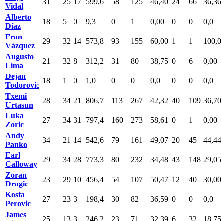
31
25
17
599,6
58
125
46,40
24
66
36,36
Vidal
Alberto
18
5
0
9,3
0
1
0,00
0
0
0,0
Díaz
Fran
29
32
14
573,8
93
155
60,00
1
1
100,
Vázquez
Augusto
21
32
8
312,2
31
80
38,75
0
6
0,00
Lima
Dejan
18
1
0
1,0
0
0
0,0
0
0
0,0
Todorovic
Txemi
28
34
21
806,7
113
267
42,32
40
109
36,70
Urtasun
Luka
27
34
31
797,4
160
273
58,61
0
1
0,00
Zoric
Andy
34
21
14
542,6
79
161
49,07
20
45
44,44
Panko
Earl
29
34
28
773,3
80
232
34,48
43
148
29,05
Calloway
Zoran
23
29
10
456,4
54
107
50,47
12
40
30,00
Dragic
Kosta
27
23
3
198,4
30
82
36,59
0
0
0,0
Perovic
James
25
13
3
246,2
23
71
32,39
6
32
18,75