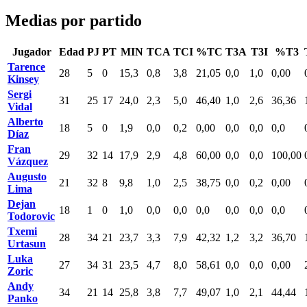
Medias por partido
Jugador
Edad
PJ
PT
MIN
TCA
TCI
%TC
T3A
T3I
%T3
Tarence
28
5
0
15,3
0,8
3,8
21,05
0,0
1,0
0,00
Kinsey
Sergi
31
25
17
24,0
2,3
5,0
46,40
1,0
2,6
36,36
Vidal
Alberto
18
5
0
1,9
0,0
0,2
0,00
0,0
0,0
0,0
Díaz
Fran
29
32
14
17,9
2,9
4,8
60,00
0,0
0,0
100,00
Vázquez
Augusto
21
32
8
9,8
1,0
2,5
38,75
0,0
0,2
0,00
Lima
Dejan
18
1
0
1,0
0,0
0,0
0,0
0,0
0,0
0,0
Todorovic
Txemi
28
34
21
23,7
3,3
7,9
42,32
1,2
3,2
36,70
Urtasun
Luka
27
34
31
23,5
4,7
8,0
58,61
0,0
0,0
0,00
Zoric
Andy
34
21
14
25,8
3,8
7,7
49,07
1,0
2,1
44,44
Panko