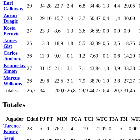
Earl
29
34
28
22,7
2,4
6,8
34,48
1,3
4,4
29,05
Calloway
Zoran
23
29
10
15,7
1,9
3,7
50,47
0,4
1,4
30,00
Dragic
Kosta
27
23
3
8,6
1,3
3,6
36,59
0,0
0,0
0,0
Perovic
James
25
13
3
18,9
1,8
5,5
32,39
0,5
2,5
18,75
Gist
Carlos
36
11
0
9,0
0,1
1,2
7,69
0,1
0,6
14,29
Jiménez
Krunoslav
27
31
15
21,1
3,1
7,1
43,84
1,3
3,9
33,33
Simon
Marcus
26
29
6
22,5
3,1
7,9
38,70
1,0
3,8
27,27
Williams
Totales
26,7
34
200,0
26,8
59,9
44,77
6,4
20,3
31,45
Totales
Jugador
Edad
PJ
PT
MIN
TCA
TCI
%TC
T3A
T3I
%T
Tarence
28
5
0
76,7
4
19
21,05
0
5
0,00
Kinsey
Sergi