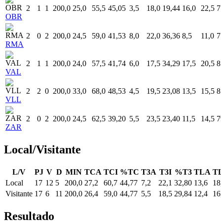
2
1
1
200,0
25,0
55,5
45,05
3,5
18,0
19,44
16,0
22,5
7
OBR
2
0
2
200,0
24,5
59,0
41,53
8,0
22,0
36,36
8,5
11,0
7
RMA
2
1
1
200,0
24,0
57,5
41,74
6,0
17,5
34,29
17,5
20,5
8
VAL
2
2
0
200,0
33,0
68,0
48,53
4,5
19,5
23,08
13,5
15,5
8
VLL
2
0
2
200,0
24,5
62,5
39,20
5,5
23,5
23,40
11,5
14,5
7
ZAR
Local/Visitante
L/V
PJ
V
D
MIN
TCA
TCI
%TC
T3A
T3I
%T3
TLA
T
Local
17
12
5
200,0
27,2
60,7
44,77
7,2
22,1
32,80
13,6
18
Visitante
17
6
11
200,0
26,4
59,0
44,77
5,5
18,5
29,84
12,4
16
Resultado