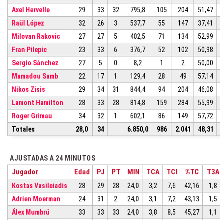
Axel Hervelle
29
33
32
795,8
105
204
51,47
Raül López
32
26
3
537,7
55
147
37,41
Milovan Rakovic
27
27
5
402,5
71
134
52,99
Fran Pilepic
23
33
6
376,7
52
102
50,98
Sergio Sánchez
27
5
0
8,2
1
2
50,00
Mamadou Samb
22
17
1
129,4
28
49
57,14
Nikos Zisis
29
34
31
844,4
94
204
46,08
Lamont Hamilton
28
33
28
814,8
159
284
55,99
Roger Grimau
34
32
1
602,1
86
149
57,72
Totales
28,0
34
6.850,0
986
2.041
48,31
AJUSTADAS A 24 MINUTOS
Jugador
Edad
PJ
PT
MIN
TCA
TCI
%TC
T3A
Kostas Vasileiadis
28
29
28
24,0
3,2
7,6
42,16
1,8
Adrien Moerman
24
31
2
24,0
3,1
7,2
43,13
1,5
Álex Mumbrú
33
33
33
24,0
3,8
8,5
45,27
1,1