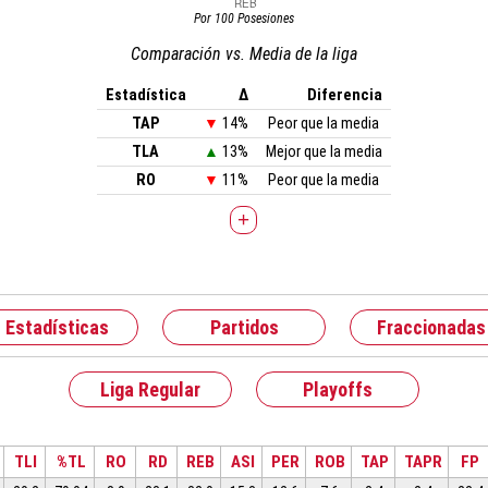
Por 100 Posesiones
Comparación vs. Media de la liga
Estadística
Δ
Diferencia
TAP
▼
14%
Peor que la media
TLA
▲
13%
Mejor que la media
RO
▼
11%
Peor que la media
+
Estadísticas
Partidos
Fraccionadas
Liga Regular
Playoffs
TLI
%TL
RO
RD
REB
ASI
PER
ROB
TAP
TAPR
FP