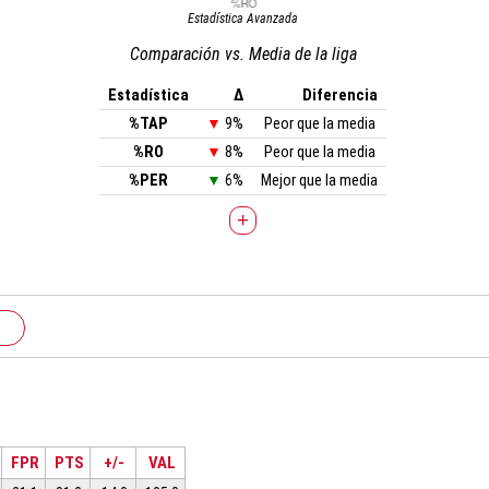
Estadística Avanzada
Comparación vs. Media de la liga
Estadística
Δ
Diferencia
%TAP
▼
9%
Peor que la media
%RO
▼
8%
Peor que la media
%PER
▼
6%
Mejor que la media
+
FPR
PTS
+/-
VAL