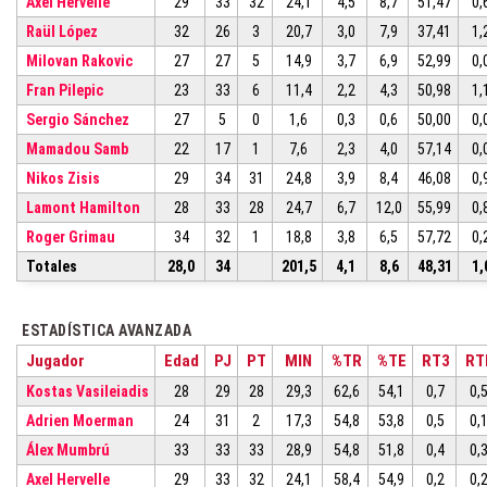
Axel Hervelle
29
33
32
24,1
4,5
8,7
51,47
0,
Raül López
32
26
3
20,7
3,0
7,9
37,41
1,
Milovan Rakovic
27
27
5
14,9
3,7
6,9
52,99
0,
Fran Pilepic
23
33
6
11,4
2,2
4,3
50,98
1,
Sergio Sánchez
27
5
0
1,6
0,3
0,6
50,00
0,
Mamadou Samb
22
17
1
7,6
2,3
4,0
57,14
0,
Nikos Zisis
29
34
31
24,8
3,9
8,4
46,08
0,
Lamont Hamilton
28
33
28
24,7
6,7
12,0
55,99
0,
Roger Grimau
34
32
1
18,8
3,8
6,5
57,72
0,
Totales
28,0
34
201,5
4,1
8,6
48,31
1,
ESTADÍSTICA AVANZADA
Jugador
Edad
PJ
PT
MIN
%TR
%TE
RT3
RT
Kostas Vasileiadis
28
29
28
29,3
62,6
54,1
0,7
0,
Adrien Moerman
24
31
2
17,3
54,8
53,8
0,5
0,
Álex Mumbrú
33
33
33
28,9
54,8
51,8
0,4
0,
Axel Hervelle
29
33
32
24,1
58,4
54,9
0,2
0,