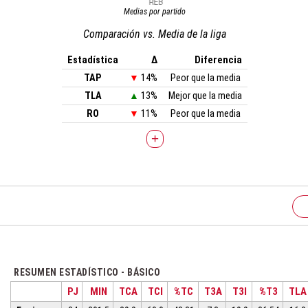
Medias por partido
Comparación vs. Media de la liga
Estadística
Δ
Diferencia
TAP
▼
14%
Peor que la media
TLA
▲
13%
Mejor que la media
RO
▼
11%
Peor que la media
+
RESUMEN ESTADÍSTICO - BÁSICO
PJ
MIN
TCA
TCI
%TC
T3A
T3I
%T3
TLA