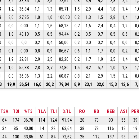
3
3,9
33,85
1,8
2,5
72,62
0,8
3,4
4,2
2,8
2,4
1,
4
1,2
36,84
1,1
1,3
85,71
1,5
2,9
4,4
1,8
1,4
1,
8
3,0
27,85
1,0
1,0
100,00
0,2
1,3
1,5
2,8
1,4
1,
0
0,0
0,00
1,1
1,6
68,18
0,7
1,6
2,4
0,4
1,2
0,
8
1,8
43,10
0,5
0,5
94,44
0,2
0,5
0,7
0,5
0,5
0,
0
0,0
0,0
0,2
0,4
50,00
0,2
0,0
0,2
0,4
0,0
0,
0
0,1
0,00
0,8
0,9
86,67
0,6
1,1
1,7
0,0
0,2
0,
6
1,9
32,81
2,9
3,5
82,20
0,2
1,7
1,9
3,5
1,4
0,
6
1,0
55,88
2,8
3,7
74,80
1,5
4,2
5,7
1,0
1,8
1,
1
0,3
36,36
1,3
2,2
60,87
0,8
2,1
2,9
1,5
1,2
0,
3
19,9
36,54
16,0
20,2
79,04
8,9
23,1
32,0
15,3
12,6
7,
T3A
T3I
%T3
TLA
TLI
%TL
RO
RD
REB
ASI
PE
64
174
36,78
114
124
91,94
20
73
93
55
39
34
85
40,00
14
22
63,64
38
78
116
13
19
44
130
33,85
61
84
72,62
25
112
137
93
79