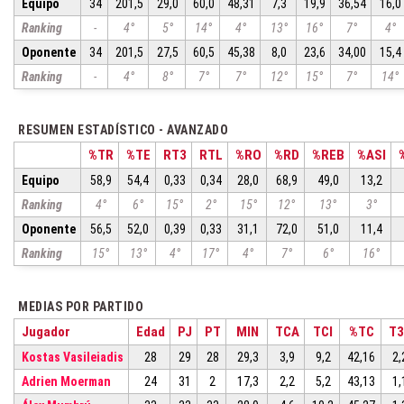
Equipo
34
201,5
29,0
60,0
48,31
7,3
19,9
36,54
16,0
Ranking
-
4°
5°
14°
4°
13°
16°
7°
4°
Oponente
34
201,5
27,5
60,5
45,38
8,0
23,6
34,00
15,4
Ranking
-
4°
8°
7°
7°
12°
15°
7°
14°
RESUMEN ESTADÍSTICO - AVANZADO
%TR
%TE
RT3
RTL
%RO
%RD
%REB
%ASI
Equipo
58,9
54,4
0,33
0,34
28,0
68,9
49,0
13,2
Ranking
4°
6°
15°
2°
15°
12°
13°
3°
Oponente
56,5
52,0
0,39
0,33
31,1
72,0
51,0
11,4
Ranking
15°
13°
4°
17°
4°
7°
6°
16°
MEDIAS POR PARTIDO
Jugador
Edad
PJ
PT
MIN
TCA
TCI
%TC
T
Kostas Vasileiadis
28
29
28
29,3
3,9
9,2
42,16
2,
Adrien Moerman
24
31
2
17,3
2,2
5,2
43,13
1,