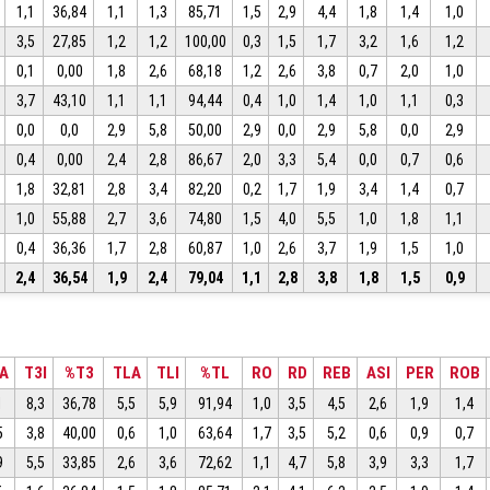
1,1
36,84
1,1
1,3
85,71
1,5
2,9
4,4
1,8
1,4
1,0
3,5
27,85
1,2
1,2
100,00
0,3
1,5
1,7
3,2
1,6
1,2
0,1
0,00
1,8
2,6
68,18
1,2
2,6
3,8
0,7
2,0
1,0
3,7
43,10
1,1
1,1
94,44
0,4
1,0
1,4
1,0
1,1
0,3
0,0
0,0
2,9
5,8
50,00
2,9
0,0
2,9
5,8
0,0
2,9
0,4
0,00
2,4
2,8
86,67
2,0
3,3
5,4
0,0
0,7
0,6
1,8
32,81
2,8
3,4
82,20
0,2
1,7
1,9
3,4
1,4
0,7
1,0
55,88
2,7
3,6
74,80
1,5
4,0
5,5
1,0
1,8
1,1
0,4
36,36
1,7
2,8
60,87
1,0
2,6
3,7
1,9
1,5
1,0
2,4
36,54
1,9
2,4
79,04
1,1
2,8
3,8
1,8
1,5
0,9
A
T3I
%T3
TLA
TLI
%TL
RO
RD
REB
ASI
PER
ROB
1
8,3
36,78
5,5
5,9
91,94
1,0
3,5
4,5
2,6
1,9
1,4
5
3,8
40,00
0,6
1,0
63,64
1,7
3,5
5,2
0,6
0,9
0,7
9
5,5
33,85
2,6
3,6
72,62
1,1
4,7
5,8
3,9
3,3
1,7