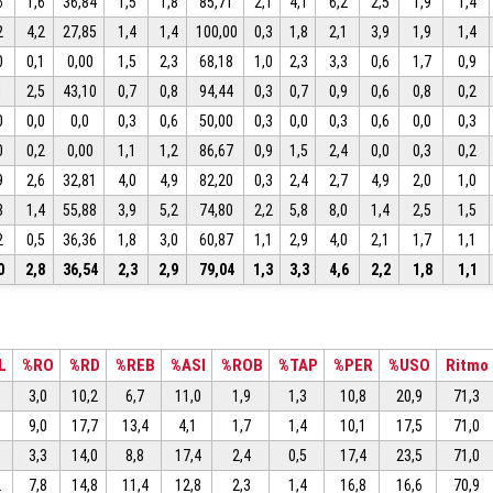
6
1,6
36,84
1,5
1,8
85,71
2,1
4,1
6,2
2,5
1,9
1,4
2
4,2
27,85
1,4
1,4
100,00
0,3
1,8
2,1
3,9
1,9
1,4
0
0,1
0,00
1,5
2,3
68,18
1,0
2,3
3,3
0,6
1,7
0,9
1
2,5
43,10
0,7
0,8
94,44
0,3
0,7
0,9
0,6
0,8
0,2
0
0,0
0,0
0,3
0,6
50,00
0,3
0,0
0,3
0,6
0,0
0,3
0
0,2
0,00
1,1
1,2
86,67
0,9
1,5
2,4
0,0
0,3
0,2
9
2,6
32,81
4,0
4,9
82,20
0,3
2,4
2,7
4,9
2,0
1,0
8
1,4
55,88
3,9
5,2
74,80
2,2
5,8
8,0
1,4
2,5
1,5
2
0,5
36,36
1,8
3,0
60,87
1,1
2,9
4,0
2,1
1,7
1,1
0
2,8
36,54
2,3
2,9
79,04
1,3
3,3
4,6
2,2
1,8
1,1
L
%RO
%RD
%REB
%ASI
%ROB
%TAP
%PER
%USO
Ritmo
5
3,0
10,2
6,7
11,0
1,9
1,3
10,8
20,9
71,3
1
9,0
17,7
13,4
4,1
1,7
1,4
10,1
17,5
71,0
3
3,3
14,0
8,8
17,4
2,4
0,5
17,4
23,5
71,0
2
7,8
14,8
11,4
12,8
2,3
1,4
16,8
16,6
70,9