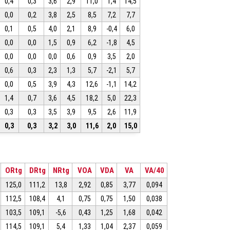
0,4
0,3
3,6
2,9
11,0
1,4
14,5
0,0
0,2
3,8
2,5
8,5
7,2
7,7
0,1
0,5
4,0
2,1
8,9
-0,4
6,0
0,0
0,0
1,5
0,9
6,2
-1,8
4,5
0,0
0,0
0,0
0,6
0,9
3,5
2,0
0,6
0,3
2,3
1,3
5,7
-2,1
5,7
0,0
0,5
3,9
4,3
12,6
-1,1
14,2
1,4
0,7
3,6
4,5
18,2
5,0
22,3
0,3
0,3
3,5
3,9
9,5
2,6
11,9
0,3
0,3
3,2
3,0
11,6
2,0
15,0
ORtg
DRtg
NRtg
VOA
VDA
VA
VA/40
125,0
111,2
13,8
2,92
0,85
3,77
0,094
112,5
108,4
4,1
0,75
0,75
1,50
0,038
103,5
109,1
-5,6
0,43
1,25
1,68
0,042
114,5
109,1
5,4
1,33
1,04
2,37
0,059