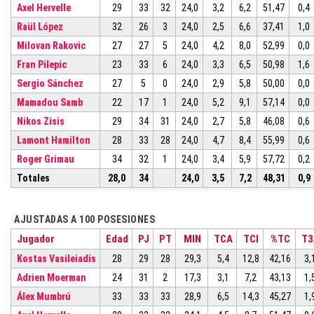
Axel Hervelle
29
33
32
24,0
3,2
6,2
51,47
0,4
Raül López
32
26
3
24,0
2,5
6,6
37,41
1,0
Milovan Rakovic
27
27
5
24,0
4,2
8,0
52,99
0,0
Fran Pilepic
23
33
6
24,0
3,3
6,5
50,98
1,6
Sergio Sánchez
27
5
0
24,0
2,9
5,8
50,00
0,0
Mamadou Samb
22
17
1
24,0
5,2
9,1
57,14
0,0
Nikos Zisis
29
34
31
24,0
2,7
5,8
46,08
0,6
Lamont Hamilton
28
33
28
24,0
4,7
8,4
55,99
0,6
Roger Grimau
34
32
1
24,0
3,4
5,9
57,72
0,2
Totales
28,0
34
24,0
3,5
7,2
48,31
0,9
AJUSTADAS A 100 POSESIONES
Jugador
Edad
PJ
PT
MIN
TCA
TCI
%TC
T3
Kostas Vasileiadis
28
29
28
29,3
5,4
12,8
42,16
3,
Adrien Moerman
24
31
2
17,3
3,1
7,2
43,13
1,
Álex Mumbrú
33
33
33
28,9
6,5
14,3
45,27
1,