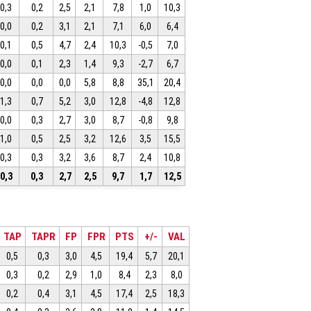
0,3
0,2
2,5
2,1
7,8
1,0
10,3
0,0
0,2
3,1
2,1
7,1
6,0
6,4
0,1
0,5
4,7
2,4
10,3
-0,5
7,0
0,0
0,1
2,3
1,4
9,3
-2,7
6,7
0,0
0,0
0,0
5,8
8,8
35,1
20,4
1,3
0,7
5,2
3,0
12,8
-4,8
12,8
0,0
0,3
2,7
3,0
8,7
-0,8
9,8
1,0
0,5
2,5
3,2
12,6
3,5
15,5
0,3
0,3
3,2
3,6
8,7
2,4
10,8
0,3
0,3
2,7
2,5
9,7
1,7
12,5
TAP
TAPR
FP
FPR
PTS
+/-
VAL
0,5
0,3
3,0
4,5
19,4
5,7
20,1
0,3
0,2
2,9
1,0
8,4
2,3
8,0
0,2
0,4
3,1
4,5
17,4
2,5
18,3