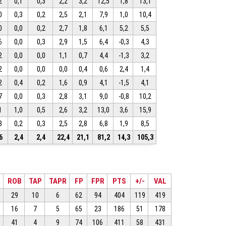
2
0,1
0,3
2,2
3,2
12,5
1,8
13,1
0
0,3
0,2
2,5
2,1
7,9
1,0
10,4
0
0,0
0,2
2,7
1,8
6,1
5,2
5,5
6
0,0
0,3
2,9
1,5
6,4
-0,3
4,3
2
0,0
0,0
1,1
0,7
4,4
-1,3
3,2
2
0,0
0,0
0,0
0,4
0,6
2,4
1,4
2
0,4
0,2
1,6
0,9
4,1
-1,5
4,1
7
0,0
0,3
2,8
3,1
9,0
-0,8
10,2
1
1,0
0,5
2,6
3,2
13,0
3,6
15,9
8
0,2
0,3
2,5
2,8
6,8
1,9
8,5
6
2,4
2,4
22,4
21,1
81,2
14,3
105,3
R
ROB
TAP
TAPR
FP
FPR
PTS
+/-
VAL
29
10
6
62
94
404
119
419
16
7
5
65
23
186
51
178
41
4
9
74
106
411
58
431