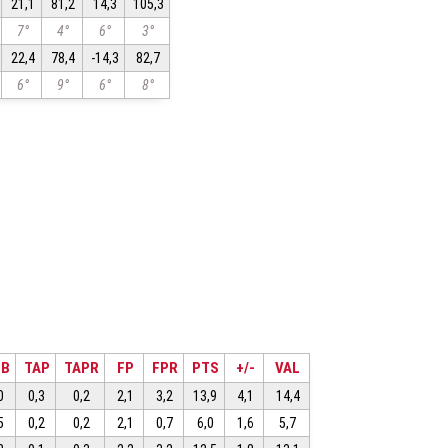
21,1
81,2
14,3
105,3
7°
4°
6°
3°
22,4
78,4
-14,3
82,7
6°
9°
6°
8°
OB
TAP
TAPR
FP
FPR
PTS
+/-
VAL
0
0,3
0,2
2,1
3,2
13,9
4,1
14,4
5
0,2
0,2
2,1
0,7
6,0
1,6
5,7