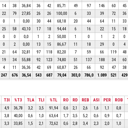
14
38
36,84
36
42
85,71
49
97
146
60
45
22
79
27,85
26
26
100,00
6
33
39
72
36
0
1
0,00
30
44
68,18
20
44
64
11
33
25
58
43,10
17
18
94,44
6
16
22
15
18
0
0
0,0
1
2
50,00
1
0
1
2
0
0
2
0,00
13
15
86,67
11
18
29
0
4
21
64
32,81
97
118
82,20
7
59
66
119
48
19
34
55,88
92
123
74,80
51
137
188
34
60
4
11
36,36
42
69
60,87
26
66
92
47
38
247
676
36,54
543
687
79,04
303,0
786,0
1.089
521
429
T3I
%T3
TLA
TLI
%TL
RO
RD
REB
ASI
PER
ROB
4,9
36,78
3,2
3,5
91,94
0,6
2,1
2,6
1,6
1,1
0,8
3,8
40,00
0,6
1,0
63,64
1,7
3,5
5,2
0,6
0,9
0,7
3,3
33,85
1,5
2,1
72,62
0,6
2,8
3,4
2,3
2,0
1,0