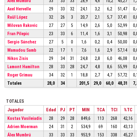
Álex Mumbrú
33
33
33
28,9
4,6
10,2
45,27
1,
Axel Hervelle
29
33
32
24,1
3,2
6,2
51,47
0,
Raül López
32
26
3
20,7
2,1
5,7
37,41
0,
Milovan Rakovic
27
27
5
14,9
2,6
5,0
52,99
0,
Fran Pilepic
23
33
6
11,4
1,6
3,1
50,98
0,
Sergio Sánchez
27
5
0
1,6
0,2
0,4
50,00
0,
Mamadou Samb
22
17
1
7,6
1,6
2,9
57,14
0,
Nikos Zisis
29
34
31
24,8
2,8
6,0
46,08
0,
Lamont Hamilton
28
33
28
24,7
4,8
8,6
55,99
0,
Roger Grimau
34
32
1
18,8
2,7
4,7
57,72
0,
Totales
28,0
34
201,5
29,0
60,0
48,31
7,
TOTALES
Jugador
Edad
PJ
PT
MIN
TCA
TCI
%TC
Kostas Vasileiadis
28
29
28
849,6
113
268
42,16
Adrien Moerman
24
31
2
534,9
69
160
43,13
Álex Mumbrú
33
33
33
953,9
153
338
45,27