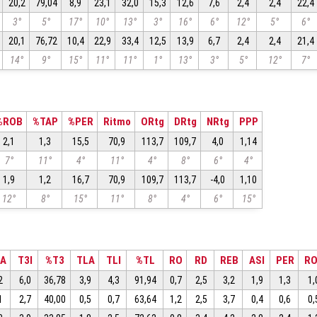
20,2
79,04
8,9
23,1
32,0
15,3
12,6
7,6
2,4
2,4
22,4
3°
5°
17°
10°
13°
3°
16°
6°
12°
5°
6°
20,1
76,72
10,4
22,9
33,4
12,5
13,9
6,7
2,4
2,4
21,4
14°
9°
15°
11°
11°
1°
13°
3°
5°
12°
7°
%ROB
%TAP
%PER
Ritmo
ORtg
DRtg
NRtg
PPP
2,1
1,3
15,5
70,9
113,7
109,7
4,0
1,14
7°
11°
4°
11°
4°
8°
6°
4°
1,9
1,2
16,7
70,9
109,7
113,7
-4,0
1,10
12°
8°
15°
11°
8°
4°
6°
15°
3A
T3I
%T3
TLA
TLI
%TL
RO
RD
REB
ASI
PER
R
2
6,0
36,78
3,9
4,3
91,94
0,7
2,5
3,2
1,9
1,3
1,
1
2,7
40,00
0,5
0,7
63,64
1,2
2,5
3,7
0,4
0,6
0,