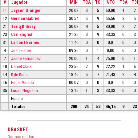
#
Jugador
MIN
TCA
TCI
%TC
T3A
T3I
11
Jayson Granger
20:03
3
5
60,00
1
2
12
Germán Gabriel
30:54
5
9
55,56
3
5
21
Tariq Kirksay
30:03
4
5
80,00
2
2
23
Carl English
21:35
3
9
33,33
0
3
31
Lamont Barnes
11:46
0
0
0,0
0
0
4
Josh Fisher
09:36
0
1
0,00
0
0
7
Jaime Fernández
20:00
1
4
25,00
0
1
10
Daniel Clark
23:55
2
9
22,22
1
6
14
Kyle Kuric
18:46
5
7
71,43
2
4
16
Edgar Vicedo
00:07
0
0
0,0
0
0
35
Lucas Nogueira
13:15
1
3
33,33
0
0
Equipo
Totales
200
24
52
46,15
9
23
DBASKET
Normas de Uso