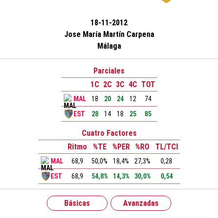
18-11-2012
Jose María Martín Carpena
Málaga
Parciales
1C
2C
3C
4C
TOT
MAL
18
20
24
12
74
EST
28
14
18
25
85
Cuatro Factores
Ritmo
%TE
%PER
%RO
TL/TCI
MAL
68,9
50,0%
18,4%
27,3%
0,28
EST
68,9
54,8%
14,3%
30,0%
0,54
Básicas
Avanzadas