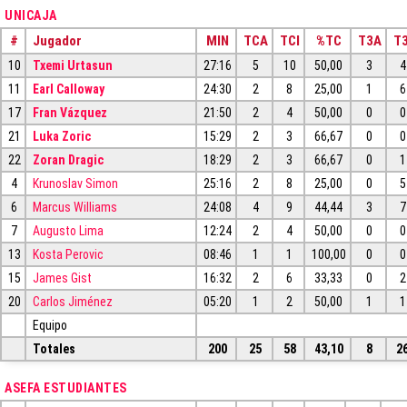
UNICAJA
#
Jugador
MIN
TCA
TCI
%TC
T3A
T3
10
Txemi Urtasun
27:16
5
10
50,00
3
4
11
Earl Calloway
24:30
2
8
25,00
1
6
17
Fran Vázquez
21:50
2
4
50,00
0
0
21
Luka Zoric
15:29
2
3
66,67
0
0
22
Zoran Dragic
18:29
2
3
66,67
0
1
4
Krunoslav Simon
25:16
2
8
25,00
0
5
6
Marcus Williams
24:08
4
9
44,44
3
7
7
Augusto Lima
12:24
2
4
50,00
0
0
13
Kosta Perovic
08:46
1
1
100,00
0
0
15
James Gist
16:32
2
6
33,33
0
2
20
Carlos Jiménez
05:20
1
2
50,00
1
1
Equipo
Totales
200
25
58
43,10
8
2
ASEFA ESTUDIANTES