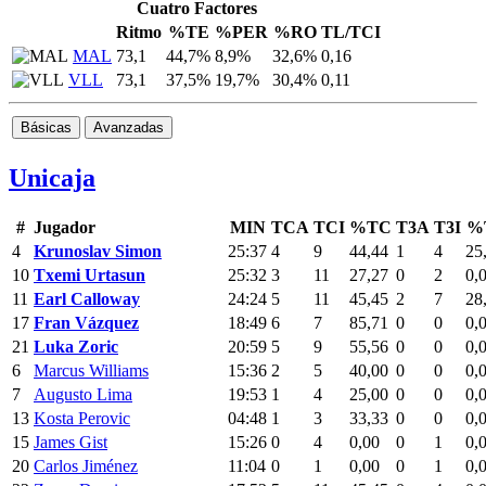
Cuatro Factores
Ritmo
%TE
%PER
%RO
TL/TCI
MAL
73,1
44,7%
8,9%
32,6%
0,16
VLL
73,1
37,5%
19,7%
30,4%
0,11
Básicas
Avanzadas
Unicaja
#
Jugador
MIN
TCA
TCI
%TC
T3A
T3I
%
4
Krunoslav Simon
25:37
4
9
44,44
1
4
25
10
Txemi Urtasun
25:32
3
11
27,27
0
2
0,
11
Earl Calloway
24:24
5
11
45,45
2
7
28
17
Fran Vázquez
18:49
6
7
85,71
0
0
0,
21
Luka Zoric
20:59
5
9
55,56
0
0
0,
6
Marcus Williams
15:36
2
5
40,00
0
0
0,
7
Augusto Lima
19:53
1
4
25,00
0
0
0,
13
Kosta Perovic
04:48
1
3
33,33
0
0
0,
15
James Gist
15:26
0
4
0,00
0
1
0,
20
Carlos Jiménez
11:04
0
1
0,00
0
1
0,