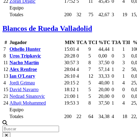
22
Zoran Dragic
17:52
5
11
45,45
0
4
0,
Equipo
Totales
200
32
75
42,67
3
19
15
Blancos de Rueda Valladolid
#
Jugador
MIN
TCA
TCI
%TC
T3A
T3I
%
7
Othello Hunter
15:01
4
9
44,44
1
1
10
8
Uros Tripkovic
20:28
0
5
0,00
0
3
0,
11
Nacho Martín
30:57
3
8
37,50
0
3
0,
12
Alex Renfroe
28:04
4
7
57,14
1
2
50
13
Ian O'Leary
26:10
4
12
33,33
0
1
0,
4
Jordi Grimau
20:15
2
5
40,00
1
4
25
15
David Navarro
18:12
1
5
20,00
0
0
0,
21
Nedzad Sinanovic
21:00
1
5
20,00
0
0
0,
24
Alhaji Mohammed
19:53
3
8
37,50
1
4
25
Equipo
Totales
200
22
64
34,38
4
18
22