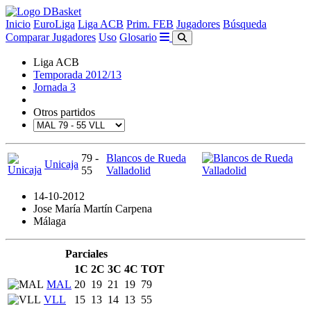
Inicio
EuroLiga
Liga ACB
Prim. FEB
Jugadores
Búsqueda
Comparar Jugadores
Uso
Glosario
Liga ACB
Temporada 2012/13
Jornada 3
Otros partidos
79 -
Blancos de Rueda
Unicaja
55
Valladolid
14-10-2012
Jose María Martín Carpena
Málaga
Parciales
1C
2C
3C
4C
TOT
MAL
20
19
21
19
79
VLL
15
13
14
13
55