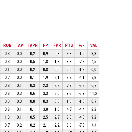
ROB
TAP
TAPR
FP
FPR
PTS
+/-
VAL
0,3
0,0
0,2
0,9
0,8
3,8
-1,9
3,3
0,3
0,0
0,5
1,8
1,8
8,8
-7,3
4,5
0,1
0,0
0,2
0,8
0,0
0,5
-1,8
0,0
0,7
0,0
0,1
1,9
2,1
8,9
-4,1
7,8
0,8
0,1
0,3
2,3
2,2
7,9
-2,2
6,7
0,8
0,3
0,6
3,3
3,0
9,8
-3,9
11,2
0,0
0,0
0,0
0,3
0,0
1,0
-1,0
0,7
0,8
0,1
0,1
3,0
1,0
4,7
-4,4
2,2
1,0
0,1
0,5
2,5
2,7
8,5
-4,5
9,2
0,7
0,2
0,2
2,1
2,2
8,6
-7,8
4,4