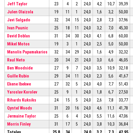
Jeff Taylor
23
4
2
24,0
4,2
10,7
39,39
Julen Olaizola
19
11
1
24,0
1,6
3,2
50,00
Javi Salgado
32
34
15
24,0
2,8
7,3
37,96
Ivan Paunic
25
18
11
24,0
3,2
7,0
45,30
David Doblas
31
34
30
24,0
4,1
6,8
60,00
Mikel Motos
19
3
1
24,0
2,5
5,0
50,00
Manolis Papamakarios
32
34
29
24,0
1,6
4,9
32,32
Raul Neto
20
34
21
24,0
3,0
6,6
46,05
Ben Woodside
27
9
7
24,0
3,5
10,9
32,18
Guille Rubio
29
34
11
24,0
2,3
5,6
41,67
Ekene Ibekwe
27
32
5
24,0
4,0
7,7
51,43
Yaroslav Korolev
25
9
1
24,0
1,8
6,7
27,50
Rihards Kuksiks
24
15
5
24,0
2,6
7,8
33,77
Qyntel Woods
31
20
16
24,0
4,6
11,1
41,78
Jermaine Taylor
25
6
4
24,0
5,5
11,6
47,06
Morris Finley
31
17
5
24,0
3,8
10,3
36,84
Totales
25,8
34
24,0
3,2
7,3
42,95