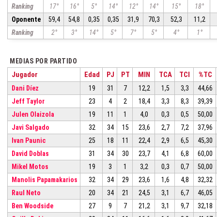
Ranking
17°
16°
5°
14°
12°
14°
15°
18°
Oponente
59,4
54,8
0,35
0,35
31,9
70,3
52,3
11,2
Ranking
2°
3°
14°
5°
7°
5°
4°
1°
MEDIAS POR PARTIDO
Jugador
Edad
PJ
PT
MIN
TCA
TCI
%TC
Dani Díez
19
31
7
12,2
1,5
3,3
44,66
Jeff Taylor
23
4
2
18,4
3,3
8,3
39,39
Julen Olaizola
19
11
1
4,0
0,3
0,5
50,00
Javi Salgado
32
34
15
23,6
2,7
7,2
37,96
Ivan Paunic
25
18
11
22,4
2,9
6,5
45,30
David Doblas
31
34
30
23,7
4,1
6,8
60,00
Mikel Motos
19
3
1
3,2
0,3
0,7
50,00
Manolis Papamakarios
32
34
29
23,6
1,6
4,8
32,32
Raul Neto
20
34
21
24,5
3,1
6,7
46,05
Ben Woodside
27
9
7
21,2
3,1
9,7
32,18