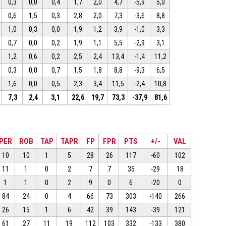
0,3
0,0
0,4
1,7
2,0
4,7
-5,9
5,0
0,6
1,5
0,3
2,8
2,0
7,3
-3,6
8,8
1,0
0,3
0,0
1,9
1,2
3,9
-1,0
3,3
0,7
0,0
0,2
1,9
1,1
5,5
-2,9
3,1
1,2
0,6
0,2
2,5
2,4
13,4
-1,4
11,2
0,3
0,0
0,7
1,5
1,8
8,8
-9,3
6,5
1,6
0,0
0,5
2,3
3,4
11,5
-2,4
10,8
7,3
2,4
3,1
22,6
19,7
73,3
-37,9
81,6
PER
ROB
TAP
TAPR
FP
FPR
PTS
+/-
VAL
10
10
1
5
28
26
117
-60
102
11
1
0
2
7
7
35
-29
18
1
1
0
2
9
0
6
-20
0
84
24
0
4
66
73
303
-140
266
26
15
1
6
42
39
143
-39
121
61
27
11
19
112
103
332
-133
380