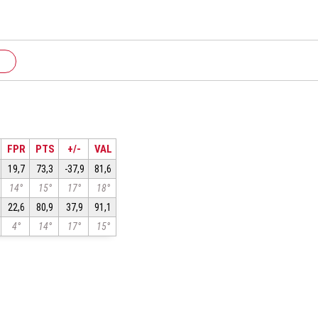
FPR
PTS
+/-
VAL
19,7
73,3
-37,9
81,6
14°
15°
17°
18°
22,6
80,9
37,9
91,1
4°
14°
17°
15°