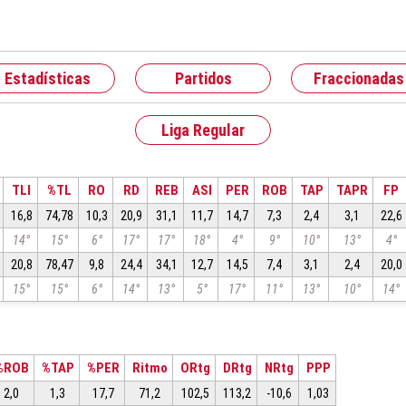
Estadísticas
Partidos
Fraccionadas
Liga Regular
TLI
%TL
RO
RD
REB
ASI
PER
ROB
TAP
TAPR
FP
16,8
74,78
10,3
20,9
31,1
11,7
14,7
7,3
2,4
3,1
22,6
14°
15°
6°
17°
17°
18°
4°
9°
10°
13°
4°
20,8
78,47
9,8
24,4
34,1
12,7
14,5
7,4
3,1
2,4
20,0
15°
15°
6°
14°
13°
5°
17°
11°
13°
10°
14°
%ROB
%TAP
%PER
Ritmo
ORtg
DRtg
NRtg
PPP
2,0
1,3
17,7
71,2
102,5
113,2
-10,6
1,03