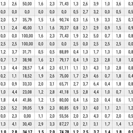
1,3
2,6
50,00
1,6
2,3
71,43
1,3
2,6
3,9
1,0
3,6
0,
0,0
0,0
0,0
0,0
0,0
0,0
0,5
2,7
3,2
0,0
0,5
0,
2,0
5,7
35,79
1,5
1,6
90,74
0,3
1,6
1,9
3,3
2,5
0,
1,1
2,4
45,00
1,1
1,6
70,37
0,8
2,1
2,9
0,9
1,5
0,
0,0
0,0
100,00
1,6
2,3
71,43
1,9
3,2
5,0
0,7
1,8
0,
2,5
2,5
100,00
0,0
0,0
0,0
2,5
0,0
2,5
2,5
2,5
0,
1,2
3,7
31,71
0,5
0,5
88,89
0,4
1,3
1,7
1,3
1,0
0,
0,7
1,7
38,98
1,6
2,1
79,17
0,4
1,9
2,3
2,8
1,8
1,
1,3
4,4
28,57
1,4
2,3
61,11
1,1
3,1
4,3
1,0
2,8
0,
0,2
1,1
18,52
1,9
2,6
75,00
1,7
2,9
4,6
0,7
1,8
0,
0,3
0,9
33,33
2,0
3,1
65,71
2,7
3,7
6,4
0,4
1,8
0,
1,0
4,4
23,08
1,2
2,8
41,18
1,5
2,8
4,4
1,0
0,7
1,
1,8
4,4
41,86
1,2
1,5
80,00
0,4
1,6
2,0
0,4
0,6
1,
2,0
5,2
39,05
1,9
2,3
80,85
0,9
3,1
4,0
1,1
2,1
1,
0,0
2,3
0,00
1,1
2,0
55,56
2,0
2,3
4,3
0,7
2,0
0,
1,3
4,1
30,43
2,9
3,3
87,27
1,0
2,1
3,1
1,7
1,4
1,
1,0
2,8
34,17
1,5
2,0
74,78
1,2
2,5
3,7
1,4
1,8
0,