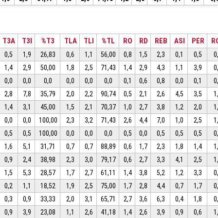
T3A
T3I
%T3
TLA
TLI
%TL
RO
RD
REB
ASI
PER
R
0,5
1,9
26,83
0,6
1,1
56,00
0,8
1,5
2,3
0,1
0,5
0
1,4
2,9
50,00
1,8
2,5
71,43
1,4
2,9
4,3
1,1
3,9
0
0,0
0,0
0,0
0,0
0,0
0,0
0,1
0,6
0,8
0,0
0,1
0
2,8
7,8
35,79
2,0
2,2
90,74
0,5
2,1
2,6
4,5
3,5
1
1,4
3,1
45,00
1,5
2,1
70,37
1,0
2,7
3,8
1,2
2,0
1
0,0
0,0
100,00
2,3
3,2
71,43
2,6
4,4
7,0
1,0
2,5
1
0,5
0,5
100,00
0,0
0,0
0,0
0,5
0,0
0,5
0,5
0,5
0
1,6
5,1
31,71
0,7
0,7
88,89
0,6
1,7
2,3
1,8
1,4
1
0,9
2,4
38,98
2,3
3,0
79,17
0,6
2,7
3,3
4,1
2,5
1
1,5
5,3
28,57
1,7
2,7
61,11
1,4
3,8
5,2
1,2
3,3
0
0,2
1,1
18,52
1,9
2,5
75,00
1,7
2,8
4,4
0,7
1,7
0
0,3
0,9
33,33
2,0
3,1
65,71
2,7
3,6
6,3
0,4
1,8
0
0,9
3,9
23,08
1,1
2,6
41,18
1,4
2,6
3,9
0,9
0,6
1