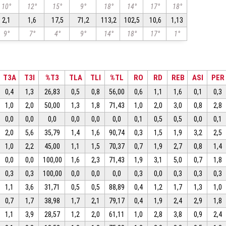
10°
12°
15°
9°
18°
14°
17°
18°
2,1
1,6
17,5
71,2
113,2
102,5
10,6
1,13
9°
7°
4°
9°
14°
18°
17°
1°
T3A
T3I
%T3
TLA
TLI
%TL
RO
RD
REB
ASI
PER
0,4
1,3
26,83
0,5
0,8
56,00
0,6
1,1
1,6
0,1
0,3
1,0
2,0
50,00
1,3
1,8
71,43
1,0
2,0
3,0
0,8
2,8
0,0
0,0
0,0
0,0
0,0
0,0
0,1
0,5
0,5
0,0
0,1
2,0
5,6
35,79
1,4
1,6
90,74
0,3
1,5
1,9
3,2
2,5
1,0
2,2
45,00
1,1
1,5
70,37
0,7
1,9
2,7
0,8
1,4
0,0
0,0
100,00
1,6
2,3
71,43
1,9
3,1
5,0
0,7
1,8
0,3
0,3
100,00
0,0
0,0
0,0
0,3
0,0
0,3
0,3
0,3
1,1
3,6
31,71
0,5
0,5
88,89
0,4
1,2
1,7
1,3
1,0
0,7
1,7
38,98
1,7
2,1
79,17
0,4
1,9
2,4
2,9
1,8
1,1
3,9
28,57
1,2
2,0
61,11
1,0
2,8
3,8
0,9
2,4