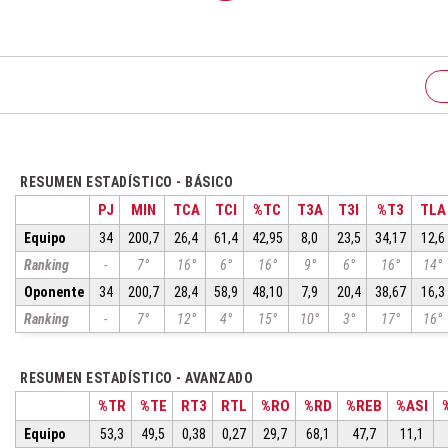
RESUMEN ESTADÍSTICO - BÁSICO
PJ
MIN
TCA
TCI
%TC
T3A
T3I
%T3
TLA
Equipo
34
200,7
26,4
61,4
42,95
8,0
23,5
34,17
12,6
Ranking
-
7°
16°
6°
16°
9°
6°
16°
14°
Oponente
34
200,7
28,4
58,9
48,10
7,9
20,4
38,67
16,3
Ranking
-
7°
12°
4°
15°
10°
3°
17°
16°
RESUMEN ESTADÍSTICO - AVANZADO
%TR
%TE
RT3
RTL
%RO
%RD
%REB
%ASI
Equipo
53,3
49,5
0,38
0,27
29,7
68,1
47,7
11,1