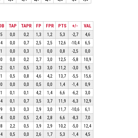
OB
TAP
TAPR
FP
FPR
PTS
+/-
VAL
,5
0,0
0,2
1,3
1,2
5,3
-2,7
4,6
,4
0,0
0,7
2,5
2,5
12,6
-10,4
6,5
,1
0,0
0,3
1,1
0,0
0,8
-2,5
0,0
,0
0,0
0,2
2,7
3,0
12,5
-5,8
10,9
,2
0,1
0,5
3,3
3,0
11,2
-3,0
9,5
,1
0,5
0,8
4,6
4,2
13,7
-5,5
15,6
,0
0,0
0,0
0,5
0,0
1,4
-1,4
0,9
,1
0,1
0,1
4,2
1,4
6,6
-6,2
3,0
,4
0,1
0,7
3,5
3,7
11,9
-6,3
12,9
,9
0,3
0,3
2,9
3,0
11,7
-10,6
6,1
,4
0,0
0,5
2,4
2,8
6,6
-8,3
7,0
,8
2,2
0,5
3,9
2,9
10,2
-5,0
12,4
,4
0,5
0,0
2,6
1,7
5,3
-1,4
4,5