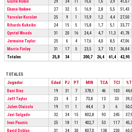
Guille Rubio
29
34
11
16,6
1,6
3,9
41,67
Ekene Ibekwe
27
32
5
16,9
2,8
5,5
51,43
Yaroslav Korolev
25
9
1
15,9
1,2
4,4
27,50
Rihards Kuksiks
24
15
5
15,8
1,7
5,1
33,77
Qyntel Woods
31
20
16
24,4
4,7
11,3
41,78
Jermaine Taylor
25
6
4
17,6
4,0
8,5
47,06
Morris Finley
31
17
5
23,5
3,7
10,1
36,84
Totales
25,8
34
200,7
26,4
61,4
42,95
TOTALES
Jugador
Edad
PJ
PT
MIN
TCA
TCI
%T
Dani Díez
19
31
7
378,1
46
103
44,
Jeff Taylor
23
4
2
73,8
13
33
39,
Julen Olaizola
19
11
1
44,4
3
6
50,
Javi Salgado
32
34
15
802,8
93
245
37,
Ivan Paunic
25
18
11
402,7
53
117
45,
David Doblas
31
34
30
807,0
138
230
60,