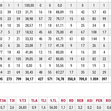
00
1
1
100,00
0
0
0,0
1
0
1
1
32
39
123
31,71
16
18
88,89
15
42
57
43
05
23
59
38,98
57
72
79,17
15
65
80
99
18
10
35
28,57
11
18
61,11
9
25
34
8
67
5
27
18,52
45
60
75,00
41
67
108
17
43
7
21
33,33
46
70
65,71
61
83
144
9
50
6
26
23,08
7
17
41,18
9
17
26
6
77
18
43
41,86
12
15
80,00
4
16
20
4
78
41
105
39,05
38
47
80,85
19
63
82
22
06
0
10
0,00
5
9
55,56
9
10
19
3
84
21
69
30,43
48
55
87,27
17
35
52
29
95
273
799
34,17
427
571
74,78
350,0
709,0
1.059
397
T3A
T3I
%T3
TLA
TLI
%TL
RO
RD
REB
ASI
PER
RO
0,7
2,6
26,83
0,9
1,6
56,00
1,1
2,1
3,2
0,2
0,6
0,