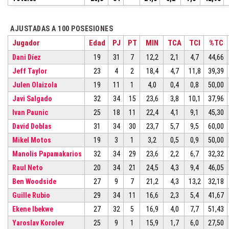
AJUSTADAS A 100 POSESIONES
Jugador
Edad
PJ
PT
MIN
TCA
TCI
%TC
Dani Díez
19
31
7
12,2
2,1
4,7
44,66
Jeff Taylor
23
4
2
18,4
4,7
11,8
39,39
Julen Olaizola
19
11
1
4,0
0,4
0,8
50,00
Javi Salgado
32
34
15
23,6
3,8
10,1
37,96
Ivan Paunic
25
18
11
22,4
4,1
9,1
45,30
David Doblas
31
34
30
23,7
5,7
9,5
60,00
Mikel Motos
19
3
1
3,2
0,5
0,9
50,00
Manolis Papamakarios
32
34
29
23,6
2,2
6,7
32,32
Raul Neto
20
34
21
24,5
4,3
9,4
46,05
Ben Woodside
27
9
7
21,2
4,3
13,2
32,18
Guille Rubio
29
34
11
16,6
2,3
5,4
41,67
Ekene Ibekwe
27
32
5
16,9
4,0
7,7
51,43
Yaroslav Korolev
25
9
1
15,9
1,7
6,0
27,50