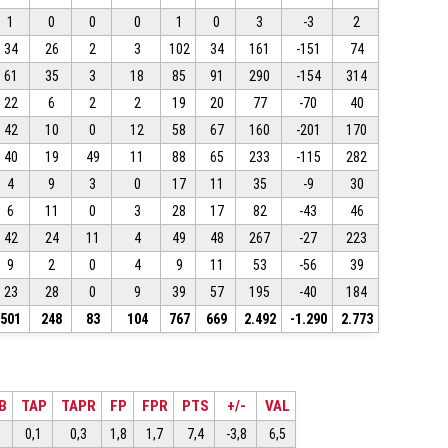
1
0
0
0
1
0
3
-3
2
34
26
2
3
102
34
161
-151
74
61
35
3
18
85
91
290
-154
314
22
6
2
2
19
20
77
-70
40
42
10
0
12
58
67
160
-201
170
40
19
49
11
88
65
233
-115
282
4
9
3
0
17
11
35
-9
30
6
11
0
3
28
17
82
-43
46
42
24
11
4
49
48
267
-27
223
9
2
0
4
9
11
53
-56
39
23
28
0
9
39
57
195
-40
184
501
248
83
104
767
669
2.492
-1.290
2.773
B
TAP
TAPR
FP
FPR
PTS
+/-
VAL
6
0,1
0,3
1,8
1,7
7,4
-3,8
6,5