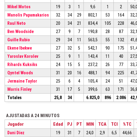
Mikel Motos
19
3
1
9,6
1
2
50,
Manolis Papamakarios
32
34
29
802,1
53
164
32,
Raul Neto
20
34
21
834,4
105
228
46,
Ben Woodside
27
9
7
190,8
28
87
32,
Guille Rubio
29
34
11
563,5
55
132
41,
Ekene Ibekwe
27
32
5
542,1
90
175
51,
Yaroslav Korolev
25
9
1
143,4
11
40
27,
Rihards Kuksiks
24
15
5
237,2
26
77
33,
Qyntel Woods
31
20
16
488,1
94
225
41,
Jermaine Taylor
25
6
4
105,4
24
51
47,
Morris Finley
31
17
5
399,6
63
171
36,
Totales
25,8
34
6.825,0
896
2.086
42,
AJUSTADAS A 24 MINUTOS
Jugador
Edad
PJ
PT
MIN
TCA
TCI
%TC
Dani Díez
19
31
7
24,0
2,9
6,5
44,66