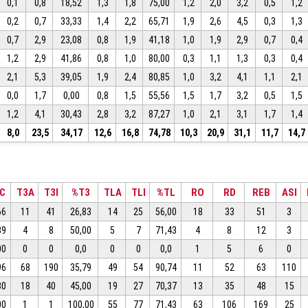
0,1
0,8
18,52
1,3
1,8
75,00
1,2
2,0
3,2
0,5
1,2
0,2
0,7
33,33
1,4
2,2
65,71
1,9
2,6
4,5
0,3
1,3
0,7
2,9
23,08
0,8
1,9
41,18
1,0
1,9
2,9
0,7
0,4
1,2
2,9
41,86
0,8
1,0
80,00
0,3
1,1
1,3
0,3
0,4
2,1
5,3
39,05
1,9
2,4
80,85
1,0
3,2
4,1
1,1
2,1
0,0
1,7
0,00
0,8
1,5
55,56
1,5
1,7
3,2
0,5
1,5
1,2
4,1
30,43
2,8
3,2
87,27
1,0
2,1
3,1
1,7
1,4
8,0
23,5
34,17
12,6
16,8
74,78
10,3
20,9
31,1
11,7
14,7
C
T3A
T3I
%T3
TLA
TLI
%TL
RO
RD
REB
ASI
66
11
41
26,83
14
25
56,00
18
33
51
3
39
4
8
50,00
5
7
71,43
4
8
12
3
00
0
0
0,0
0
0
0,0
1
5
6
0
96
68
190
35,79
49
54
90,74
11
52
63
110
30
18
40
45,00
19
27
70,37
13
35
48
15
00
1
1
100,00
55
77
71,43
63
106
169
25