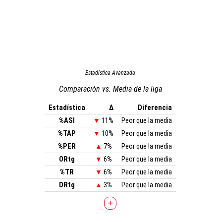
Estadística Avanzada
Comparación vs. Media de la liga
Estadística
Δ
Diferencia
%ASI
▼
11%
Peor que la media
%TAP
▼
10%
Peor que la media
%PER
▲
7%
Peor que la media
ORtg
▼
6%
Peor que la media
%TR
▼
6%
Peor que la media
DRtg
▲
3%
Peor que la media
+