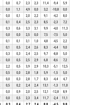
3
0,0
0,7
2,3
2,3
11,4
-9,4
5,9
5
0,0
1,1
4,9
0,0
3,2
-10,8
0,0
7
0,0
0,1
2,0
2,2
9,1
-4,2
8,0
9
0,1
0,4
2,5
2,3
8,5
-2,3
7,2
8
0,3
0,6
3,3
3,1
9,9
-4,0
11,3
0
0,0
0,0
2,5
0,0
7,5
-7,5
5,0
8
0,1
0,1
3,1
1,0
4,8
-4,5
2,2
0
0,1
0,5
2,4
2,6
8,3
-4,4
9,0
8
0,3
0,3
2,4
2,5
9,7
-8,8
5,0
4
0,0
0,5
2,5
2,9
6,8
-8,6
7,2
8
2,2
0,5
3,9
2,9
10,3
-5,1
12,5
5
0,5
0,0
2,8
1,8
5,9
-1,5
5,0
1
0,0
0,3
2,8
1,7
8,3
-4,4
4,7
2
0,5
0,2
2,4
2,4
13,1
-1,3
11,0
5
0,0
0,9
2,0
2,5
12,1
-12,8
8,9
7
0,0
0,5
2,3
3,4
11,7
-2,4
11,1
9
0,3
0,4
2,7
2,4
8,8
-4,5
9,8