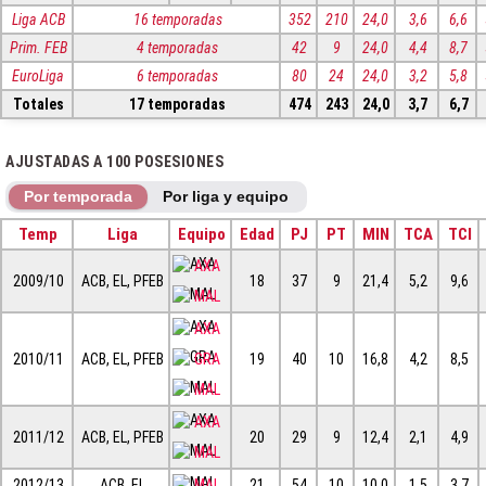
Liga ACB
16 temporadas
352
210
24,0
3,6
6,6
Prim. FEB
4 temporadas
42
9
24,0
4,4
8,7
EuroLiga
6 temporadas
80
24
24,0
3,2
5,8
Totales
17 temporadas
474
243
24,0
3,7
6,7
AJUSTADAS A 100 POSESIONES
Por temporada
Por liga y equipo
Temp
Liga
Equipo
Edad
PJ
PT
MIN
TCA
TCI
AXA
2009/10
ACB, EL, PFEB
18
37
9
21,4
5,2
9,6
MAL
AXA
2010/11
ACB, EL, PFEB
GRA
19
40
10
16,8
4,2
8,5
MAL
AXA
2011/12
ACB, EL, PFEB
20
29
9
12,4
2,1
4,9
MAL
2012/13
ACB, EL
MAL
21
54
10
10,0
1,5
3,7