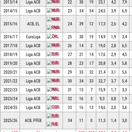
2013/14
Liga ACB
MUR
22
30
19
23,1
4,2
7,9
2014/15
Liga ACB
MUR
23
34
34
24,5
3,9
6,9
MUR
2015/16
ACB, EL
24
39
12
17,3
2,6
4,2
RMA
2016/17
EuroLiga
ZAL
25
30
19
14,9
1,9
3,4
2017/18
Liga ACB
MUR
26
14
2
19,0
2,8
6,5
2018/19
Liga ACB
BUR
27
21
14
17,6
2,9
4,5
2019/20
Liga ACB
BUR
28
23
17
20,8
3,4
5,8
2020/21
Liga ACB
MUR
29
33
32
21,4
3,1
5,6
2021/22
Liga ACB
MUR
30
34
33
22,7
3,7
5,4
2022/23
Liga ACB
MAL
31
13
7
15,9
1,7
3,3
2023/24
Liga ACB
MAL
32
16
3
9,3
0,8
1,9
2024/25
Liga ACB
COR
33
16
13
14,6
2,0
3,6
BUR
2025/26
ACB, PFEB
34
11
0
11,3
1,4
3,0
FUE