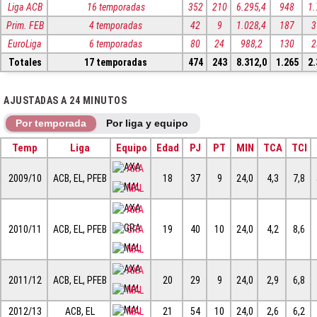
Liga ACB
16 temporadas
352
210
6.295,4
948
1.
Prim. FEB
4 temporadas
42
9
1.028,4
187
3
EuroLiga
6 temporadas
80
24
988,2
130
2
Totales
17 temporadas
474
243
8.312,0
1.265
2.
AJUSTADAS A 24 MINUTOS
Por temporada
Por liga y equipo
Temp
Liga
Equipo
Edad
PJ
PT
MIN
TCA
TCI
AXA
2009/10
ACB, EL, PFEB
18
37
9
24,0
4,3
7,8
MAL
AXA
2010/11
ACB, EL, PFEB
GRA
19
40
10
24,0
4,2
8,6
MAL
AXA
2011/12
ACB, EL, PFEB
20
29
9
24,0
2,9
6,8
MAL
2012/13
ACB, EL
MAL
21
54
10
24,0
2,6
6,2