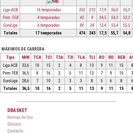
FUE
Liga ACB
16 temporadas
352
210
17,9
56,0
55,3
Prim. FEB
4 temporadas
42
9
24,5
54,3
52,3
EuroLiga
6 temporadas
80
24
12,4
55,4
55,5
Totales
17 temporadas
474
243
17,5
55,7
54,8
MÁXIMOS DE CARRERA
Tipo
MIN
TCA
TCI
T3A
T3I
TLA
TLI
RO
RD
REB
A
Liga ACB
33,6
10
15
2
4
8
13
9
11
15
Prim. FEB
36,5
8
16
2
5
11
12
7
9
15
EuroLiga
28,6
7
10
2
3
3
8
5
6
8
Totales
36,5
10
16
2
5
11
13
9
11
15
DBASKET
Normas de Uso
Glosario
Contacto