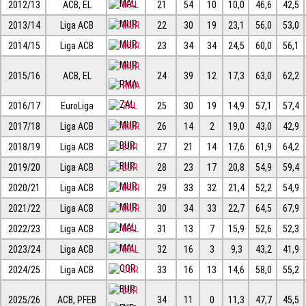
2012/13
ACB, EL
MAL
21
54
10
10,0
46,6
42,5
2013/14
Liga ACB
MUR
22
30
19
23,1
56,0
53,0
2014/15
Liga ACB
MUR
23
34
34
24,5
60,0
56,1
MUR
2015/16
ACB, EL
24
39
12
17,3
63,0
62,2
RMA
2016/17
EuroLiga
ZAL
25
30
19
14,9
57,1
57,4
2017/18
Liga ACB
MUR
26
14
2
19,0
43,0
42,9
2018/19
Liga ACB
BUR
27
21
14
17,6
61,9
64,2
2019/20
Liga ACB
BUR
28
23
17
20,8
54,9
59,4
2020/21
Liga ACB
MUR
29
33
32
21,4
52,2
54,9
2021/22
Liga ACB
MUR
30
34
33
22,7
64,5
67,9
2022/23
Liga ACB
MAL
31
13
7
15,9
52,6
52,3
2023/24
Liga ACB
MAL
32
16
3
9,3
43,2
41,9
2024/25
Liga ACB
COR
33
16
13
14,6
58,0
55,2
BUR
2025/26
ACB, PFEB
34
11
0
11,3
47,7
45,5