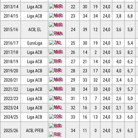
2013/14
Liga ACB
MUR
22
30
19
24,0
4,3
8,2
2014/15
Liga ACB
MUR
23
34
34
24,0
3,8
6,8
MUR
2015/16
ACB, EL
24
39
12
24,0
3,6
5,8
RMA
2016/17
EuroLiga
ZAL
25
30
19
24,0
3,1
5,4
2017/18
Liga ACB
MUR
26
14
2
24,0
3,5
8,2
2018/19
Liga ACB
BUR
27
21
14
24,0
4,0
6,2
2019/20
Liga ACB
BUR
28
23
17
24,0
4,0
6,7
2020/21
Liga ACB
MUR
29
33
32
24,0
3,4
6,3
2021/22
Liga ACB
MUR
30
34
33
24,0
3,9
5,7
2022/23
Liga ACB
MAL
31
13
7
24,0
2,6
5,0
2023/24
Liga ACB
MAL
32
16
3
24,0
2,1
5,0
2024/25
Liga ACB
COR
33
16
13
24,0
3,3
6,0
BUR
2025/26
ACB, PFEB
34
11
0
24,0
2,9
6,3
FUE