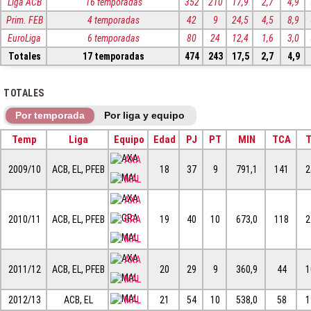
Liga ACB
16 temporadas
352
210
17,9
2,7
4,9
Prim. FEB
4 temporadas
42
9
24,5
4,5
8,9
EuroLiga
6 temporadas
80
24
12,4
1,6
3,0
Totales
17 temporadas
474
243
17,5
2,7
4,9
TOTALES
Por temporada
Por liga y equipo
Temp
Liga
Equipo
Edad
PJ
PT
MIN
TCA
T
AXA
2009/10
ACB, EL, PFEB
18
37
9
791,1
141
2
MAL
AXA
2010/11
ACB, EL, PFEB
GRA
19
40
10
673,0
118
2
MAL
AXA
2011/12
ACB, EL, PFEB
20
29
9
360,9
44
1
MAL
2012/13
ACB, EL
MAL
21
54
10
538,0
58
1