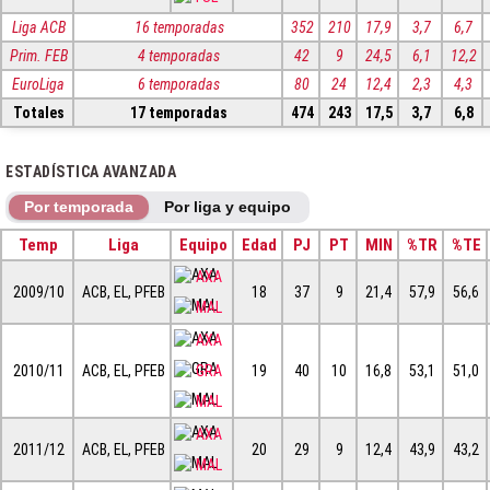
Liga ACB
16 temporadas
352
210
17,9
3,7
6,7
Prim. FEB
4 temporadas
42
9
24,5
6,1
12,2
EuroLiga
6 temporadas
80
24
12,4
2,3
4,3
Totales
17 temporadas
474
243
17,5
3,7
6,8
ESTADÍSTICA AVANZADA
Por temporada
Por liga y equipo
Temp
Liga
Equipo
Edad
PJ
PT
MIN
%TR
%TE
AXA
2009/10
ACB, EL, PFEB
18
37
9
21,4
57,9
56,6
MAL
AXA
2010/11
ACB, EL, PFEB
GRA
19
40
10
16,8
53,1
51,0
MAL
AXA
2011/12
ACB, EL, PFEB
20
29
9
12,4
43,9
43,2
MAL