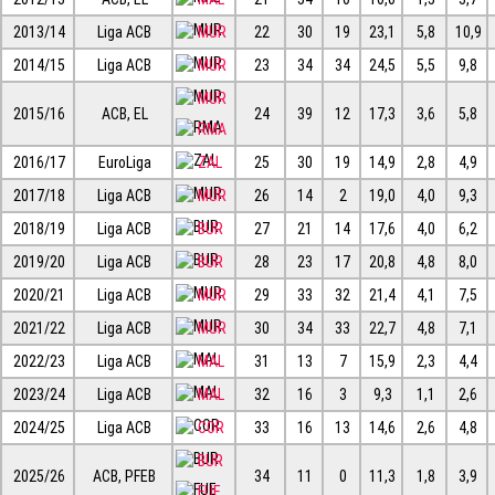
2013/14
Liga ACB
MUR
22
30
19
23,1
5,8
10,9
2014/15
Liga ACB
MUR
23
34
34
24,5
5,5
9,8
MUR
2015/16
ACB, EL
24
39
12
17,3
3,6
5,8
RMA
2016/17
EuroLiga
ZAL
25
30
19
14,9
2,8
4,9
2017/18
Liga ACB
MUR
26
14
2
19,0
4,0
9,3
2018/19
Liga ACB
BUR
27
21
14
17,6
4,0
6,2
2019/20
Liga ACB
BUR
28
23
17
20,8
4,8
8,0
2020/21
Liga ACB
MUR
29
33
32
21,4
4,1
7,5
2021/22
Liga ACB
MUR
30
34
33
22,7
4,8
7,1
2022/23
Liga ACB
MAL
31
13
7
15,9
2,3
4,4
2023/24
Liga ACB
MAL
32
16
3
9,3
1,1
2,6
2024/25
Liga ACB
COR
33
16
13
14,6
2,6
4,8
BUR
2025/26
ACB, PFEB
34
11
0
11,3
1,8
3,9
FUE