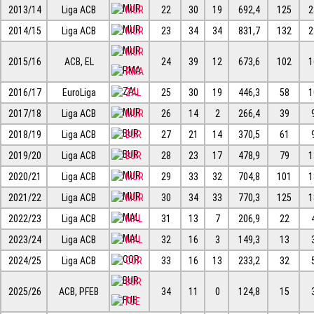
2013/14
Liga ACB
MUR
22
30
19
692,4
125
2
2014/15
Liga ACB
MUR
23
34
34
831,7
132
2
MUR
2015/16
ACB, EL
24
39
12
673,6
102
1
RMA
2016/17
EuroLiga
ZAL
25
30
19
446,3
58
1
2017/18
Liga ACB
MUR
26
14
2
266,4
39
2018/19
Liga ACB
BUR
27
21
14
370,5
61
2019/20
Liga ACB
BUR
28
23
17
478,9
79
1
2020/21
Liga ACB
MUR
29
33
32
704,8
101
1
2021/22
Liga ACB
MUR
30
34
33
770,3
125
1
2022/23
Liga ACB
MAL
31
13
7
206,9
22
2023/24
Liga ACB
MAL
32
16
3
149,3
13
2024/25
Liga ACB
COR
33
16
13
233,2
32
BUR
2025/26
ACB, PFEB
34
11
0
124,8
15
FUE