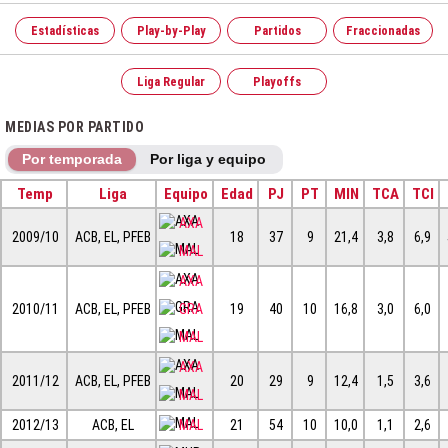
Estadísticas
Play-by-Play
Partidos
Fraccionadas
Liga Regular
Playoffs
MEDIAS POR PARTIDO
Por temporada
Por liga y equipo
Temp
Liga
Equipo
Edad
PJ
PT
MIN
TCA
TCI
AXA
2009/10
ACB, EL, PFEB
18
37
9
21,4
3,8
6,9
MAL
AXA
2010/11
ACB, EL, PFEB
GRA
19
40
10
16,8
3,0
6,0
MAL
AXA
2011/12
ACB, EL, PFEB
20
29
9
12,4
1,5
3,6
MAL
2012/13
ACB, EL
MAL
21
54
10
10,0
1,1
2,6