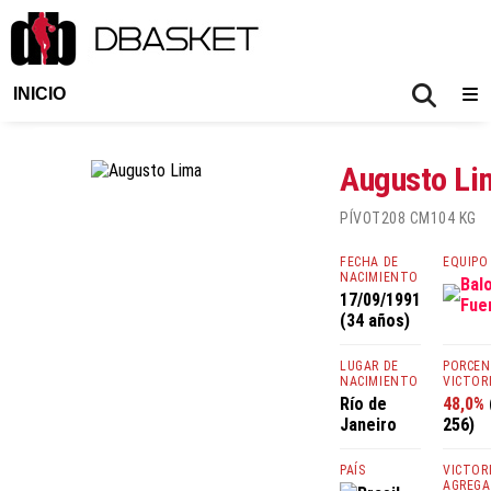
INICIO
Augusto Li
PÍVOT
208 CM
104 KG
FECHA DE
EQUIPO
NACIMIENTO
Bal
17/09/1991
Fue
(34 años)
LUGAR DE
PORCEN
NACIMIENTO
VICTOR
Río de
48,0%
Janeiro
256)
PAÍS
VICTOR
AGREGA