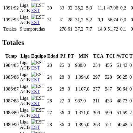
Liga
1987/88
26
27
0
36,6
7,8
16,0
48,73
0,0
0
ACB
EST
Liga
1988/89
27
36
0
38,1
8,6
16,6
51,59
0,1
0
ACB
EST
Liga
1989/90
28
36
0
38,8
7,3
14,5
50,48
0,1
0
ACB
EST
Liga
1990/91
29
34
1
37,4
6,2
11,8
52,49
0,2
0
ACB
EST
Liga
1991/92
30
33
32
35,2
5,3
11,1
47,96
0,2
0
ACB
EST
Liga
1992/93
31
31
28
31,2
5,2
9,1
56,74
0,0
0
ACB
EST
Totales
9 temporadas
278
61
37,2
7,7
14,9
51,72
0,1
0
Totales
Temp
Liga
Equipo
Edad
PJ
PT
MIN
TCA
TCI
%TC
T
Liga
1984/85
23
25
0
988,0
234
455
51,43
0
ACB
EST
Liga
1985/86
24
28
0
1.094,0
297
528
56,25
0
ACB
EST
Liga
1986/87
25
28
0
1.107,0
277
547
50,64
0