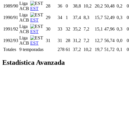
1985/86
24
28
0
39,1
13,3
23,6
56,25
0,0
0
ACB
EST
Liga
1986/87
25
28
0
39,5
12,3
24,3
50,64
0,0
0
ACB
EST
Liga
1987/88
26
27
0
36,6
10,3
21,2
48,73
0,0
0
ACB
EST
Liga
1988/89
27
36
0
38,1
11,3
21,9
51,59
0,1
0
ACB
EST
Liga
1989/90
28
36
0
38,8
10,2
20,2
50,48
0,2
0
ACB
EST
Liga
1990/91
29
34
1
37,4
8,3
15,7
52,49
0,3
0
ACB
EST
Liga
1991/92
30
33
32
35,2
7,2
15,1
47,96
0,3
0
ACB
EST
Liga
1992/93
31
31
28
31,2
7,2
12,7
56,74
0,0
0
ACB
EST
Totales
9 temporadas
278
61
37,2
10,2
19,7
51,72
0,1
0
Estadística Avanzada
Temp
Liga
Equipo
Edad
PJ
PT
MIN
%TR
%TE
RT3
RTL
Liga
1984/85
23
25
0
39,5
56,3
51,4
0,0
0,4
ACB
EST