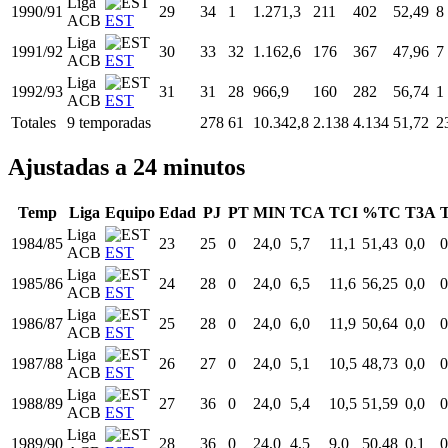
ACB
EST
Liga
1987/88
26
27
0
987,0
211
433
48,73
0
ACB
EST
Liga
1988/89
27
36
0
1.371,0
309
599
51,59
2
ACB
EST
Liga
1989/90
28
36
0
1.395,0
263
521
50,48
5
ACB
EST
Liga
1990/91
29
34
1
1.271,3
211
402
52,49
8
ACB
EST
Liga
1991/92
30
33
32
1.162,6
176
367
47,96
7
ACB
EST
Liga
1992/93
31
31
28
966,9
160
282
56,74
1
ACB
EST
Totales
9 temporadas
278
61
10.342,8
2.138
4.134
51,72
2
Ajustadas a 24 minutos
Temp
Liga
Equipo
Edad
PJ
PT
MIN
TCA
TCI
%TC
T3A
Liga
1984/85
23
25
0
24,0
5,7
11,1
51,43
0,0
0
ACB
EST
Liga
1985/86
24
28
0
24,0
6,5
11,6
56,25
0,0
0
ACB
EST