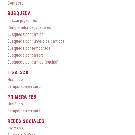
Contacto
BÚSQUEDA
Buscar jugadores
Comparador de jugadores
Búsqueda por partido
Búsqueda por número de partidos
Búsqueda por temporada
Búsqueda por carrera
Búsqueda por partido (equipo)
LIGA ACB
Histórico
Temporada en curso
PRIMERA FEB
Histórico
Temporada en curso
REDES SOCIALES
Twitter/X