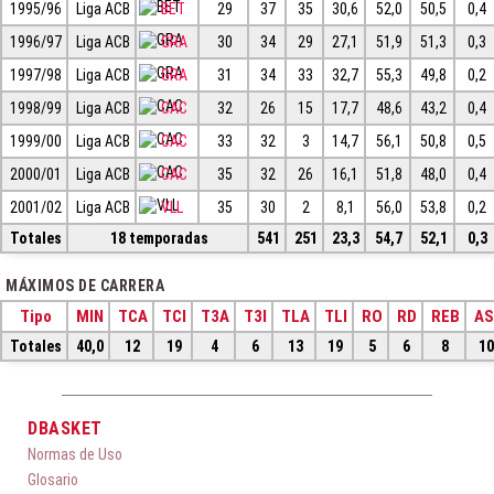
1995/96
Liga ACB
BET
29
37
35
30,6
52,0
50,5
0,4
1996/97
Liga ACB
GRA
30
34
29
27,1
51,9
51,3
0,3
1997/98
Liga ACB
GRA
31
34
33
32,7
55,3
49,8
0,2
1998/99
Liga ACB
CAC
32
26
15
17,7
48,6
43,2
0,4
1999/00
Liga ACB
CAC
33
32
3
14,7
56,1
50,8
0,5
2000/01
Liga ACB
CAC
35
32
26
16,1
51,8
48,0
0,4
2001/02
Liga ACB
VLL
35
30
2
8,1
56,0
53,8
0,2
Totales
18 temporadas
541
251
23,3
54,7
52,1
0,3
MÁXIMOS DE CARRERA
Tipo
MIN
TCA
TCI
T3A
T3I
TLA
TLI
RO
RD
REB
AS
Totales
40,0
12
19
4
6
13
19
5
6
8
10
DBASKET
Normas de Uso
Glosario