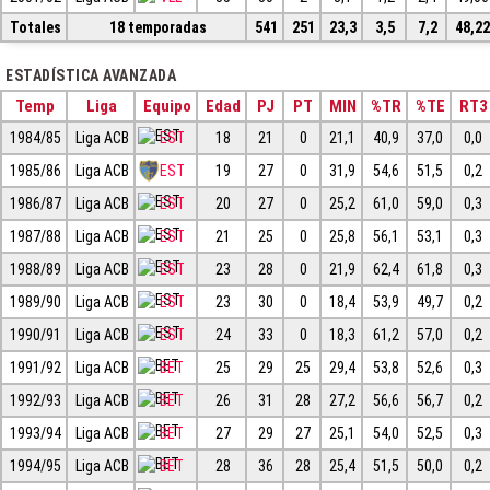
Totales
18 temporadas
541
251
23,3
3,5
7,2
48,22
ESTADÍSTICA AVANZADA
Temp
Liga
Equipo
Edad
PJ
PT
MIN
%TR
%TE
RT3
1984/85
Liga ACB
EST
18
21
0
21,1
40,9
37,0
0,0
1985/86
Liga ACB
EST
19
27
0
31,9
54,6
51,5
0,2
1986/87
Liga ACB
EST
20
27
0
25,2
61,0
59,0
0,3
1987/88
Liga ACB
EST
21
25
0
25,8
56,1
53,1
0,3
1988/89
Liga ACB
EST
23
28
0
21,9
62,4
61,8
0,3
1989/90
Liga ACB
EST
23
30
0
18,4
53,9
49,7
0,2
1990/91
Liga ACB
EST
24
33
0
18,3
61,2
57,0
0,2
1991/92
Liga ACB
BET
25
29
25
29,4
53,8
52,6
0,3
1992/93
Liga ACB
BET
26
31
28
27,2
56,6
56,7
0,2
1993/94
Liga ACB
BET
27
29
27
25,1
54,0
52,5
0,3
1994/95
Liga ACB
BET
28
36
28
25,4
51,5
50,0
0,2