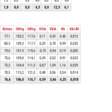
1,3
0,0
0,0
4,6
0,0
8,0
4,8
1,8
0,0
0,0
4,3
0,0
12,3
6,1
Ritmo
ORtg
DRtg
VOA
VDA
VA
VA/40
77,1
105,2
117,6
0,11
0,35
0,46
0,012
80,3
109,3
117,7
0,29
0,70
0,99
0,025
79,6
101,9
119,6
-0,75
0,94
0,19
0,005
75,6
109,0
114,1
0,39
0,52
0,91
0,023
75,2
104,4
111,3
0,07
1,09
1,16
0,029
70,5
115,2
121,5
0,48
0,06
0,54
0,014
76,6
106,0
116,7
0,59
3,66
4,25
0,018