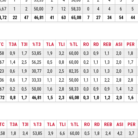
6,36
1
3
33,33
2
4
50,00
2
2
4
5
5
6,67
1
2
50,00
7
12
58,33
0
4
4
6
5
4,72
22
47
46,81
41
63
65,08
7
27
34
54
44
TC
T3A
T3I
%T3
TLA
TLI
%TL
RO
RD
REB
ASI
PER
,58
0,9
1,7
53,85
1,9
3,2
60,00
0,3
0,9
1,1
2,0
1,8
,67
1,4
2,5
56,25
0,5
0,8
60,00
0,2
1,1
1,3
2,0
1,7
,23
0,6
1,9
30,77
2,0
2,5
82,35
0,3
1,0
1,3
2,0
1,3
,36
0,6
1,7
33,33
1,1
2,2
50,00
1,1
1,1
2,2
2,8
2,8
,67
0,2
0,5
50,00
1,6
2,8
58,33
0,0
0,9
0,9
1,4
1,2
,72
0,8
1,7
46,81
1,5
2,3
65,08
0,3
1,0
1,2
2,0
1,6
TC
T3A
T3I
%T3
TLA
TLI
%TL
RO
RD
REB
ASI
PER
,58
1,8
3,4
53,85
3,9
6,6
60,00
0,5
1,8
2,4
4,2
3,7