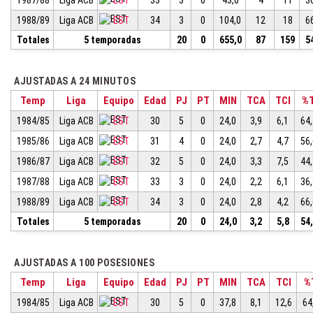
1987/88
Liga ACB
EST
33
3
0
43,0
4
11
3
1988/89
Liga ACB
EST
34
3
0
104,0
12
18
6
Totales
5 temporadas
20
0
655,0
87
159
5
AJUSTADAS A 24 MINUTOS
Temp
Liga
Equipo
Edad
PJ
PT
MIN
TCA
TCI
%
1984/85
Liga ACB
EST
30
5
0
24,0
3,9
6,1
64
1985/86
Liga ACB
EST
31
4
0
24,0
2,7
4,7
56
1986/87
Liga ACB
EST
32
5
0
24,0
3,3
7,5
44
1987/88
Liga ACB
EST
33
3
0
24,0
2,2
6,1
36
1988/89
Liga ACB
EST
34
3
0
24,0
2,8
4,2
66
Totales
5 temporadas
20
0
24,0
3,2
5,8
54
AJUSTADAS A 100 POSESIONES
Temp
Liga
Equipo
Edad
PJ
PT
MIN
TCA
TCI
%
1984/85
Liga ACB
EST
30
5
0
37,8
8,1
12,6
64