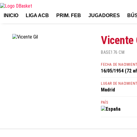
INICIO
LIGA ACB
PRIM. FEB
JUGADORES
BÚ
Vicente 
BASE
176 CM
FECHA DE NACIMIEN
16/05/1954 (72 a
LUGAR DE NACIMIEN
Madrid
PAÍS
España