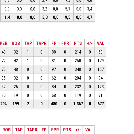
0,8
0,0
0,0
2,7
0,0
7,5
0,0
4,0
0,9
0,0
0,0
3,2
0,0
5,7
0,0
3,4
1,4
0,0
0,0
3,3
0,0
9,5
0,0
4,7
PER
ROB
TAP
TAPR
FP
FPR
PTS
+/-
VAL
40
32
1
0
88
0
214
0
53
72
42
1
0
81
0
250
0
179
75
48
0
0
97
0
348
0
157
35
32
0
0
62
0
204
0
94
42
26
0
0
84
0
232
0
123
30
19
0
0
68
0
119
0
71
294
199
2
0
480
0
1.367
0
677
ROB
TAP
TAPR
FP
FPR
PTS
+/-
VAL