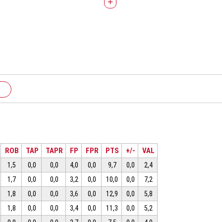
+
ROB
TAP
TAPR
FP
FPR
PTS
+/-
VAL
1,5
0,0
0,0
4,0
0,0
9,7
0,0
2,4
1,7
0,0
0,0
3,2
0,0
10,0
0,0
7,2
1,8
0,0
0,0
3,6
0,0
12,9
0,0
5,8
1,8
0,0
0,0
3,4
0,0
11,3
0,0
5,2