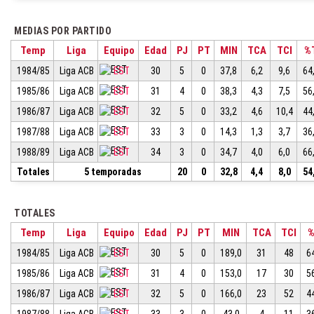
MEDIAS POR PARTIDO
Temp
Liga
Equipo
Edad
PJ
PT
MIN
TCA
TCI
%
1984/85
Liga ACB
EST
30
5
0
37,8
6,2
9,6
64
1985/86
Liga ACB
EST
31
4
0
38,3
4,3
7,5
56
1986/87
Liga ACB
EST
32
5
0
33,2
4,6
10,4
44
1987/88
Liga ACB
EST
33
3
0
14,3
1,3
3,7
36
1988/89
Liga ACB
EST
34
3
0
34,7
4,0
6,0
66
Totales
5 temporadas
20
0
32,8
4,4
8,0
54
TOTALES
Temp
Liga
Equipo
Edad
PJ
PT
MIN
TCA
TCI
1984/85
Liga ACB
EST
30
5
0
189,0
31
48
6
1985/86
Liga ACB
EST
31
4
0
153,0
17
30
5
1986/87
Liga ACB
EST
32
5
0
166,0
23
52
4