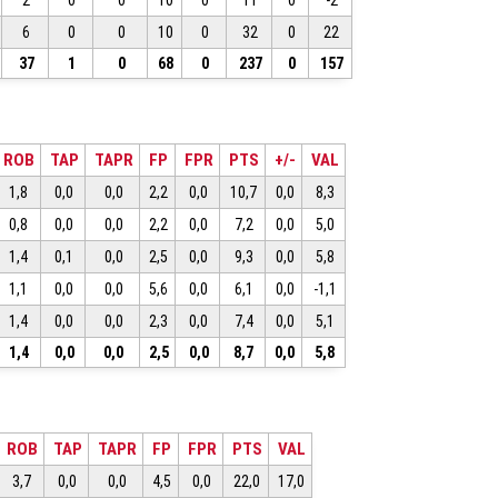
2
0
0
10
0
11
0
-2
6
0
0
10
0
32
0
22
37
1
0
68
0
237
0
157
ROB
TAP
TAPR
FP
FPR
PTS
+/-
VAL
1,8
0,0
0,0
2,2
0,0
10,7
0,0
8,3
0,8
0,0
0,0
2,2
0,0
7,2
0,0
5,0
1,4
0,1
0,0
2,5
0,0
9,3
0,0
5,8
1,1
0,0
0,0
5,6
0,0
6,1
0,0
-1,1
1,4
0,0
0,0
2,3
0,0
7,4
0,0
5,1
1,4
0,0
0,0
2,5
0,0
8,7
0,0
5,8
ROB
TAP
TAPR
FP
FPR
PTS
VAL
3,7
0,0
0,0
4,5
0,0
22,0
17,0