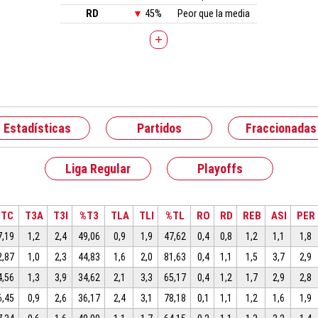
RD
▼
45%
Peor que la media
+
Estadísticas
Partidos
Fraccionadas
Liga Regular
Playoffs
%TC
T3A
T3I
%T3
TLA
TLI
%TL
RO
RD
REB
ASI
PER
7,19
1,2
2,4
49,06
0,9
1,9
47,62
0,4
0,8
1,2
1,1
1,8
2,87
1,0
2,3
44,83
1,6
2,0
81,63
0,4
1,1
1,5
3,7
2,9
4,56
1,3
3,9
34,62
2,1
3,3
65,17
0,4
1,2
1,7
2,9
2,8
6,45
0,9
2,6
36,17
2,4
3,1
78,18
0,1
1,1
1,2
1,6
1,9