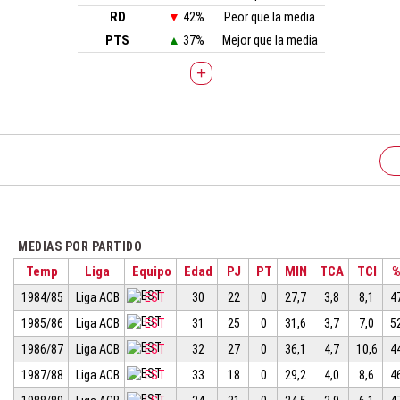
RD
▼
42%
Peor que la media
PTS
▲
37%
Mejor que la media
+
MEDIAS POR PARTIDO
Temp
Liga
Equipo
Edad
PJ
PT
MIN
TCA
TCI
1984/85
Liga ACB
EST
30
22
0
27,7
3,8
8,1
4
1985/86
Liga ACB
EST
31
25
0
31,6
3,7
7,0
5
1986/87
Liga ACB
EST
32
27
0
36,1
4,7
10,6
4
1987/88
Liga ACB
EST
33
18
0
29,2
4,0
8,6
4