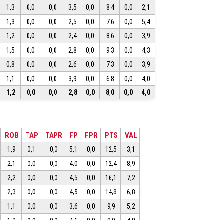
1,3
0,0
0,0
3,5
0,0
8,4
0,0
2,1
1,3
0,0
0,0
2,5
0,0
7,6
0,0
5,4
1,2
0,0
0,0
2,4
0,0
8,6
0,0
3,9
1,5
0,0
0,0
2,8
0,0
9,3
0,0
4,3
0,8
0,0
0,0
2,6
0,0
7,3
0,0
3,9
1,1
0,0
0,0
3,9
0,0
6,8
0,0
4,0
1,2
0,0
0,0
2,8
0,0
8,0
0,0
4,0
ROB
TAP
TAPR
FP
FPR
PTS
VAL
1,9
0,1
0,0
5,1
0,0
12,5
3,1
2,1
0,0
0,0
4,0
0,0
12,4
8,9
2,2
0,0
0,0
4,5
0,0
16,1
7,2
2,3
0,0
0,0
4,5
0,0
14,8
6,8
1,1
0,0
0,0
3,6
0,0
9,9
5,2