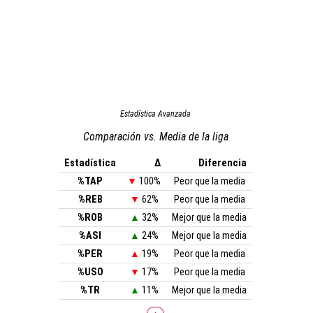
Estadística Avanzada
Comparación vs. Media de la liga
Estadística
Δ
Diferencia
%TAP
▼
100%
Peor que la media
%REB
▼
62%
Peor que la media
%ROB
▲
32%
Mejor que la media
%ASI
▲
24%
Mejor que la media
%PER
▲
19%
Peor que la media
%USO
▼
17%
Peor que la media
%TR
▲
11%
Mejor que la media