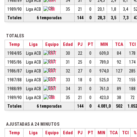
1988/89
Liga ACB
EST
34
31
0
24,5
2,9
6,1
4
1989/90
Liga ACB
CBI
35
21
0
20,1
1,8
3,4
5
Totales
6 temporadas
144
0
28,3
3,5
7,3
4
TOTALES
Temp
Liga
Equipo
Edad
PJ
PT
MIN
TCA
TCI
1984/85
Liga ACB
EST
30
22
0
609,0
84
178
1985/86
Liga ACB
EST
31
25
0
789,0
92
174
1986/87
Liga ACB
EST
32
27
0
974,0
127
285
1987/88
Liga ACB
EST
33
18
0
525,0
72
155
1988/89
Liga ACB
EST
34
31
0
761,0
89
188
1989/90
Liga ACB
CBI
35
21
0
423,0
38
72
Totales
6 temporadas
144
0
4.081,0
502
1.05
AJUSTADAS A 24 MINUTOS
Temp
Liga
Equipo
Edad
PJ
PT
MIN
TCA
TCI
%