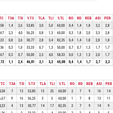
TC
T3A
T3I
%T3
TLA
TLI
%TL
RO
RD
REB
ASI
PER
,58
1,4
2,6
53,85
3,0
5,0
60,00
0,4
1,4
1,8
3,2
2,8
,67
2,3
4,0
56,25
0,8
1,3
60,00
0,3
1,8
2,0
3,3
2,8
,23
0,8
2,6
30,77
2,8
3,4
82,35
0,4
1,4
1,8
2,8
1,8
,36
0,3
1,0
33,33
0,7
1,3
50,00
0,7
0,7
1,3
1,7
1,7
,67
0,3
0,7
50,00
2,3
4,0
58,33
0,0
1,3
1,3
2,0
1,7
,72
1,1
2,4
46,81
2,1
3,2
65,08
0,4
1,4
1,7
2,7
2,2
%TC
T3A
T3I
%T3
TLA
TLI
%TL
RO
RD
REB
ASI
PER
4,58
7
13
53,85
15
25
60,00
2
7
9
16
14
6,67
9
16
56,25
3
5
60,00
1
7
8
13
11
4,23
4
13
30,77
14
17
82,35
2
7
9
14
9