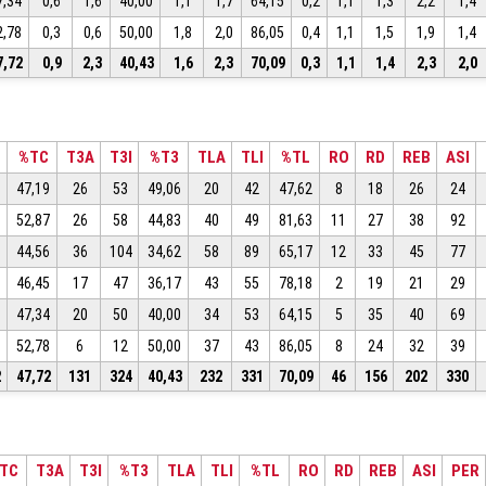
7,34
0,6
1,6
40,00
1,1
1,7
64,15
0,2
1,1
1,3
2,2
1,4
2,78
0,3
0,6
50,00
1,8
2,0
86,05
0,4
1,1
1,5
1,9
1,4
7,72
0,9
2,3
40,43
1,6
2,3
70,09
0,3
1,1
1,4
2,3
2,0
%TC
T3A
T3I
%T3
TLA
TLI
%TL
RO
RD
REB
ASI
47,19
26
53
49,06
20
42
47,62
8
18
26
24
52,87
26
58
44,83
40
49
81,63
11
27
38
92
44,56
36
104
34,62
58
89
65,17
12
33
45
77
46,45
17
47
36,17
43
55
78,18
2
19
21
29
47,34
20
50
40,00
34
53
64,15
5
35
40
69
52,78
6
12
50,00
37
43
86,05
8
24
32
39
2
47,72
131
324
40,43
232
331
70,09
46
156
202
330
TC
T3A
T3I
%T3
TLA
TLI
%TL
RO
RD
REB
ASI
PER