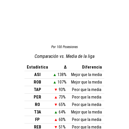
Por 100 Posesiones
Comparación vs. Media de la liga
Estadística
Δ
Diferencia
ASI
▲
138%
Mejor que la media
ROB
▲
107%
Mejor que la media
TAP
▼
93%
Peor que la media
PER
▲
73%
Peor que la media
RO
▼
65%
Peor que la media
T3A
▲
64%
Mejor que la media
FP
▲
60%
Peor que la media
REB
▼
51%
Peor que la media