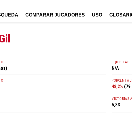
SQUEDA
COMPARAR JUGADORES
USO
GLOSARI
Gil
TO
EQUIPO AC
ños)
N/A
TO
PORCENTAJE
48,2%
(79 
VICTORIAS 
5,83