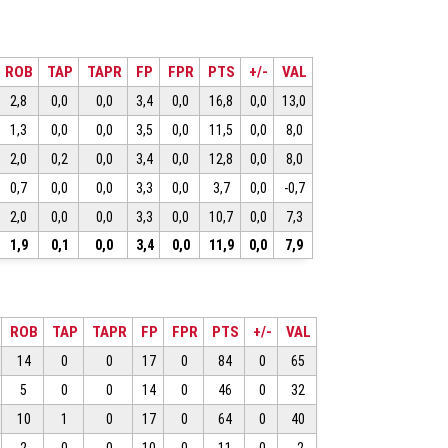
ROB
TAP
TAPR
FP
FPR
PTS
+/-
VAL
2,8
0,0
0,0
3,4
0,0
16,8
0,0
13,0
1,3
0,0
0,0
3,5
0,0
11,5
0,0
8,0
2,0
0,2
0,0
3,4
0,0
12,8
0,0
8,0
0,7
0,0
0,0
3,3
0,0
3,7
0,0
-0,7
2,0
0,0
0,0
3,3
0,0
10,7
0,0
7,3
1,9
0,1
0,0
3,4
0,0
11,9
0,0
7,9
ROB
TAP
TAPR
FP
FPR
PTS
+/-
VAL
14
0
0
17
0
84
0
65
5
0
0
14
0
46
0
32
10
1
0
17
0
64
0
40