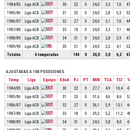
1984/85
Liga ACB
EST
30
22
0
24,0
3,3
7,0
47
1985/86
Liga ACB
EST
31
25
0
24,0
2,8
5,3
52
1986/87
Liga ACB
EST
32
27
0
24,0
3,1
7,0
44
1987/88
Liga ACB
EST
33
18
0
24,0
3,3
7,1
46
1988/89
Liga ACB
EST
34
31
0
24,0
2,8
5,9
47
1989/90
Liga ACB
CBI
35
21
0
24,0
2,2
4,1
52
Totales
6 temporadas
144
0
24,0
3,0
6,2
47
AJUSTADAS A 100 POSESIONES
Temp
Liga
Equipo
Edad
PJ
PT
MIN
TCA
TCI
1984/85
Liga ACB
EST
30
22
0
27,7
4,9
10,4
4
1985/86
Liga ACB
EST
31
25
0
31,6
4,6
8,6
5
1986/87
Liga ACB
EST
32
27
0
36,1
5,9
13,1
4
1987/88
Liga ACB
EST
33
18
0
29,2
5,2
11,2
4
1988/89
Liga ACB
EST
34
31
0
24,5
3,8
8,0
4