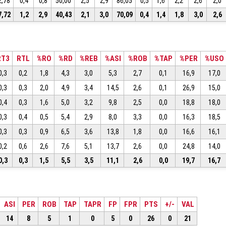
2,78
0,4
0,8
50,00
2,5
2,9
86,05
0,5
1,6
2,2
2,6
2,0
7,72
1,2
2,9
40,43
2,1
3,0
70,09
0,4
1,4
1,8
3,0
2,6
RT3
RTL
%RO
%RD
%REB
%ASI
%ROB
%TAP
%PER
%USO
0,3
0,2
1,8
4,3
3,0
5,3
2,7
0,1
16,9
17,0
0,3
0,3
2,0
4,9
3,4
14,5
2,6
0,1
26,9
15,0
0,4
0,3
1,6
5,0
3,2
9,8
2,5
0,0
18,8
18,0
0,3
0,4
0,5
5,4
2,9
8,0
3,3
0,0
16,3
18,5
0,3
0,3
0,9
6,5
3,6
13,8
1,8
0,0
16,6
16,1
0,2
0,6
2,6
7,6
5,1
13,7
2,6
0,0
24,8
14,0
0,3
0,3
1,5
5,5
3,5
11,1
2,6
0,0
19,7
16,7
ASI
PER
ROB
TAP
TAPR
FP
FPR
PTS
+/-
VAL
14
8
5
1
0
5
0
26
0
21