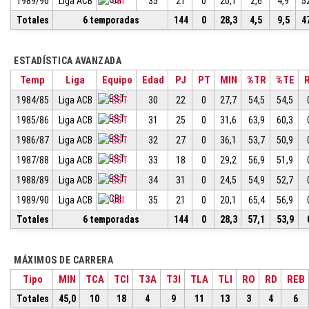
1989/90
Liga ACB
CBI
35
21
0
20,1
2,6
4,9
5
Totales
6 temporadas
144
0
28,3
4,5
9,5
4
ESTADÍSTICA AVANZADA
Temp
Liga
Equipo
Edad
PJ
PT
MIN
%TR
%TE
1984/85
Liga ACB
EST
30
22
0
27,7
54,5
54,5
1985/86
Liga ACB
EST
31
25
0
31,6
63,9
60,3
1986/87
Liga ACB
EST
32
27
0
36,1
53,7
50,9
1987/88
Liga ACB
EST
33
18
0
29,2
56,9
51,9
1988/89
Liga ACB
EST
34
31
0
24,5
54,9
52,7
1989/90
Liga ACB
CBI
35
21
0
20,1
65,4
56,9
Totales
6 temporadas
144
0
28,3
57,1
53,9
MÁXIMOS DE CARRERA
Tipo
MIN
TCA
TCI
T3A
T3I
TLA
TLI
RO
RD
REB
Totales
45,0
10
18
4
9
11
13
3
4
6