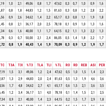
,19
1,0
2,1
49,06
0,8
1,7
47,62
0,3
0,7
1,0
0,9
1,6
,87
0,8
1,8
44,83
1,2
1,5
81,63
0,3
0,8
1,2
2,8
2,2
,56
0,9
2,6
34,62
1,4
2,2
65,17
0,3
0,8
1,1
1,9
1,8
,45
0,8
2,1
36,17
2,0
2,5
78,18
0,1
0,9
1,0
1,3
1,6
,34
0,6
1,6
40,00
1,1
1,7
64,15
0,2
1,1
1,3
2,2
1,3
,78
0,3
0,7
50,00
2,1
2,4
86,05
0,5
1,4
1,8
2,2
1,7
,72
0,8
1,9
40,43
1,4
1,9
70,09
0,3
0,9
1,2
1,9
1,7
%TC
T3A
T3I
%T3
TLA
TLI
%TL
RO
RD
REB
ASI
PER
7,19
1,5
3,1
49,06
1,2
2,4
47,62
0,5
1,0
1,5
1,4
2,3
2,87
1,3
2,9
44,83
2,0
2,4
81,63
0,5
1,3
1,9
4,6
3,6
4,56
1,7
4,8
34,62
2,7
4,1
65,17
0,6
1,5
2,1
3,6
3,5
6,45
1,2
3,4
36,17
3,1
4,0
78,18
0,1
1,4
1,5
2,1
2,5
7,34
0,9
2,1
40,00
1,4
2,3
64,15
0,2
1,5
1,7
2,9
1,8