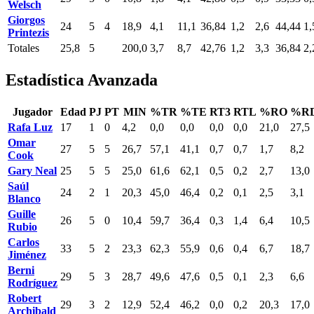
Welsch
Giorgos
24
5
4
18,9
4,1
11,1
36,84
1,2
2,6
44,44
1,
Printezis
Totales
25,8
5
200,0
3,7
8,7
42,76
1,2
3,3
36,84
2,
Estadística Avanzada
Jugador
Edad
PJ
PT
MIN
%TR
%TE
RT3
RTL
%RO
%R
Rafa Luz
17
1
0
4,2
0,0
0,0
0,0
0,0
21,0
27,5
Omar
27
5
5
26,7
57,1
41,1
0,7
0,7
1,7
8,2
Cook
Gary Neal
25
5
5
25,0
61,6
62,1
0,5
0,2
2,7
13,0
Saúl
24
2
1
20,3
45,0
46,4
0,2
0,1
2,5
3,1
Blanco
Guille
26
5
0
10,4
59,7
36,4
0,3
1,4
6,4
10,5
Rubio
Carlos
33
5
2
23,3
62,3
55,9
0,6
0,4
6,7
18,7
Jiménez
Berni
29
5
3
28,7
49,6
47,6
0,5
0,1
2,3
6,6
Rodríguez
Robert
29
3
2
12,9
52,4
46,2
0,0
0,2
20,3
17,0
Archibald