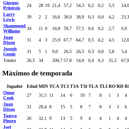
Giorgos
24
28
19
21,4
57,2
54,3
0,2
0,2
5,5
14,
Printezis
Larry
39
2
2
16,6
38,9
38,9
0,3
0,0
4,2
23,
Lewis
Shammond
34
11
0
16,8
59,7
57,5
0,6
0,2
2,7
6,9
Williams
Juan
31
4
3
25,9
67,7
64,7
0,5
0,2
4,5
12,
Dixon
Joseph
31
5
1
9,0
26,5
26,5
0,3
0,0
5,8
5,4
Gomis
Totales
26,5
34
200,7
57,8
54,0
0,4
0,3
31,2
67,
Máximos de temporada
Jugador
Edad
MIN
TCA
TCI
T3A
T3I
TLA
TLI
RO
RD
R
Omar
27
31,5
11
14
6
10
7
8
1
3
4
Cook
Juan
31
28,4
8
15
5
8
7
8
3
3
6
Dixon
Taqwa
26
32,1
9
13
5
9
4
4
1
4
4
Pinero
Joel