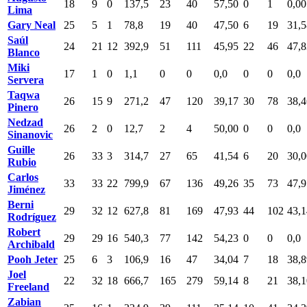
18
9
0
137,5
23
40
57,50
0
1
0,00
Lima
Gary Neal
25
5
1
78,8
19
40
47,50
6
19
31,5
Saúl
24
21
12
392,9
51
111
45,95
22
46
47,8
Blanco
Miki
17
1
0
1,1
0
0
0,0
0
0
0,0
Servera
Taqwa
26
15
9
271,2
47
120
39,17
30
78
38,4
Pinero
Nedzad
26
2
0
12,7
2
4
50,00
0
0
0,0
Sinanovic
Guille
26
33
3
314,7
27
65
41,54
6
20
30,0
Rubio
Carlos
33
33
22
799,9
67
136
49,26
35
73
47,9
Jiménez
Berni
29
32
12
627,8
81
169
47,93
44
102
43,1
Rodríguez
Robert
29
29
16
540,3
77
142
54,23
0
0
0,0
Archibald
Pooh Jeter
25
6
3
106,9
16
47
34,04
7
18
38,8
Joel
22
32
18
666,7
165
279
59,14
8
21
38,1
Freeland
Zabian