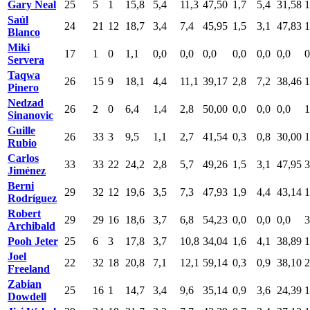
Gary Neal
25
5
1
15,8
5,4
11,3
47,50
1,7
5,4
31,58
1
Saúl
24
21
12
18,7
3,4
7,4
45,95
1,5
3,1
47,83
1
Blanco
Miki
17
1
0
1,1
0,0
0,0
0,0
0,0
0,0
0,0
0
Servera
Taqwa
26
15
9
18,1
4,4
11,1
39,17
2,8
7,2
38,46
1
Pinero
Nedzad
26
2
0
6,4
1,4
2,8
50,00
0,0
0,0
0,0
1
Sinanovic
Guille
26
33
3
9,5
1,1
2,7
41,54
0,3
0,8
30,00
1
Rubio
Carlos
33
33
22
24,2
2,8
5,7
49,26
1,5
3,1
47,95
3
Jiménez
Berni
29
32
12
19,6
3,5
7,3
47,93
1,9
4,4
43,14
1
Rodríguez
Robert
29
29
16
18,6
3,7
6,8
54,23
0,0
0,0
0,0
3
Archibald
Pooh Jeter
25
6
3
17,8
3,7
10,8
34,04
1,6
4,1
38,89
1
Joel
22
32
18
20,8
7,1
12,1
59,14
0,3
0,9
38,10
2
Freeland
Zabian
25
16
1
14,7
3,4
9,6
35,14
0,9
3,6
24,39
1
Dowdell