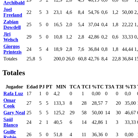
Archibald
Joel
22
5
3
23,1
4,6
8,4
54,76
0,6
1,2
50,00
2
Freeland
Zabian
25
5
0
16,5
2,0
5,4
37,04
0,4
1,8
22,22
1
Dowdell
Jiri
29
5
0
10,8
1,2
2,8
42,86
0,2
0,6
33,33
0
Welsch
Giorgos
24
5
4
18,9
2,8
7,6
36,84
0,8
1,8
44,44
1
Printezis
Totales
25,8
5
200,0
26,0
60,8
42,76
8,4
22,8
36,84
1
Totales
Jugador
Edad
PJ
PT
MIN
TCA
TCI
%TC
T3A
T3I
%T3
Rafa Luz
17
1
0
4,2
0
1
0,00
0
0
0,0
Omar
27
5
5
133,3
8
28
28,57
7
20
35,00
Cook
Gary Neal
25
5
5
125,2
29
58
50,00
14
30
46,67
Saúl
24
2
1
40,5
6
14
42,86
1
3
33,33
Blanco
Guille
26
5
0
51,8
4
11
36,36
0
3
0,00
Rubio