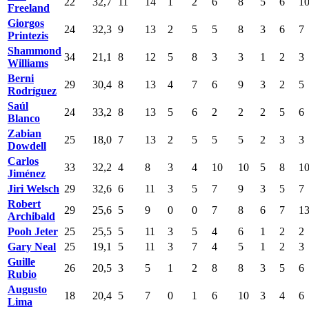
22
32,7
11
14
1
2
6
8
5
6
1
Freeland
Giorgos
24
32,3
9
13
2
5
5
8
3
6
7
Printezis
Shammond
34
21,1
8
12
5
8
3
3
1
2
3
Williams
Berni
29
30,4
8
13
4
7
6
9
3
2
5
Rodríguez
Saúl
24
33,2
8
13
5
6
2
2
2
5
6
Blanco
Zabian
25
18,0
7
13
2
5
5
5
2
3
3
Dowdell
Carlos
33
32,2
4
8
3
4
10
10
5
8
1
Jiménez
Jiri Welsch
29
32,6
6
11
3
5
7
9
3
5
7
Robert
29
25,6
5
9
0
0
7
8
6
7
1
Archibald
Pooh Jeter
25
25,5
5
11
3
5
4
6
1
2
2
Gary Neal
25
19,1
5
11
3
7
4
5
1
2
3
Guille
26
20,5
3
5
1
2
8
8
3
5
6
Rubio
Augusto
18
20,4
5
7
0
1
6
10
3
4
6
Lima