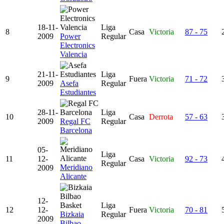
18-11-
Liga
8
Casa
Victoria
87 - 75
2009
Power
Regular
Electronics
Valencia
21-11-
Liga
9
Fuera
Victoria
71 - 72
2009
Asefa
Regular
Estudiantes
28-11-
Liga
10
Casa
Derrota
57 - 63
2009
Regal FC
Regular
Barcelona
05-
Liga
11
12-
Casa
Victoria
92 - 73
Regular
Meridiano
2009
Alicante
12-
Liga
12
12-
Fuera
Victoria
70 - 81
Bizkaia
Regular
2009
Bilbao