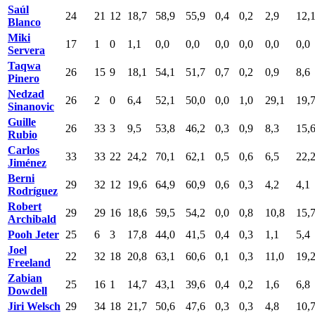
Saúl
24
21
12
18,7
58,9
55,9
0,4
0,2
2,9
12,
Blanco
Miki
17
1
0
1,1
0,0
0,0
0,0
0,0
0,0
0,0
Servera
Taqwa
26
15
9
18,1
54,1
51,7
0,7
0,2
0,9
8,6
Pinero
Nedzad
26
2
0
6,4
52,1
50,0
0,0
1,0
29,1
19,
Sinanovic
Guille
26
33
3
9,5
53,8
46,2
0,3
0,9
8,3
15,
Rubio
Carlos
33
33
22
24,2
70,1
62,1
0,5
0,6
6,5
22,
Jiménez
Berni
29
32
12
19,6
64,9
60,9
0,6
0,3
4,2
4,1
Rodríguez
Robert
29
29
16
18,6
59,5
54,2
0,0
0,8
10,8
15,
Archibald
Pooh Jeter
25
6
3
17,8
44,0
41,5
0,4
0,3
1,1
5,4
Joel
22
32
18
20,8
63,1
60,6
0,1
0,3
11,0
19,
Freeland
Zabian
25
16
1
14,7
43,1
39,6
0,4
0,2
1,6
6,8
Dowdell
Jiri Welsch
29
34
18
21,7
50,6
47,6
0,3
0,3
4,8
10,