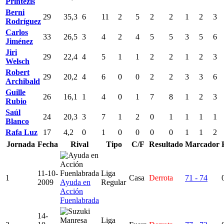
Printezis
Berni
29
35,3
6
11
2
5
2
2
1
2
3
Rodríguez
Carlos
33
26,5
3
4
2
4
5
5
3
5
6
Jiménez
Jiri
29
22,4
4
5
1
1
2
2
1
2
3
Welsch
Robert
29
20,2
4
6
0
0
2
2
3
3
6
Archibald
Guille
26
16,1
1
4
0
1
7
8
1
2
3
Rubio
Saúl
24
20,3
3
7
1
2
0
1
1
1
1
Blanco
Rafa Luz
17
4,2
0
1
0
0
0
0
1
1
2
Jornada
Fecha
Rival
Tipo
C/F
Resultado
Marcador
11-10-
Liga
1
Casa
Derrota
71 - 74
2009
Ayuda en
Regular
Acción
Fuenlabrada
14-
Liga