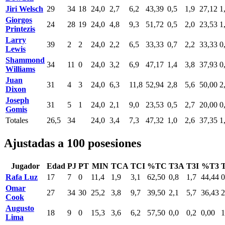
Jiri Welsch
29
34
18
24,0
2,7
6,2
43,39
0,5
1,9
27,12
1
Giorgos
24
28
19
24,0
4,8
9,3
51,72
0,5
2,0
23,53
1
Printezis
Larry
39
2
2
24,0
2,2
6,5
33,33
0,7
2,2
33,33
0
Lewis
Shammond
34
11
0
24,0
3,2
6,9
47,17
1,4
3,8
37,93
0
Williams
Juan
31
4
3
24,0
6,3
11,8
52,94
2,8
5,6
50,00
2
Dixon
Joseph
31
5
1
24,0
2,1
9,0
23,53
0,5
2,7
20,00
0
Gomis
Totales
26,5
34
24,0
3,4
7,3
47,32
1,0
2,6
37,35
1
Ajustadas a 100 posesiones
Jugador
Edad
PJ
PT
MIN
TCA
TCI
%TC
T3A
T3I
%T3
Rafa Luz
17
7
0
11,4
1,9
3,1
62,50
0,8
1,7
44,44
0
Omar
27
34
30
25,2
3,8
9,7
39,50
2,1
5,7
36,43
2
Cook
Augusto
18
9
0
15,3
3,6
6,2
57,50
0,0
0,2
0,00
1
Lima