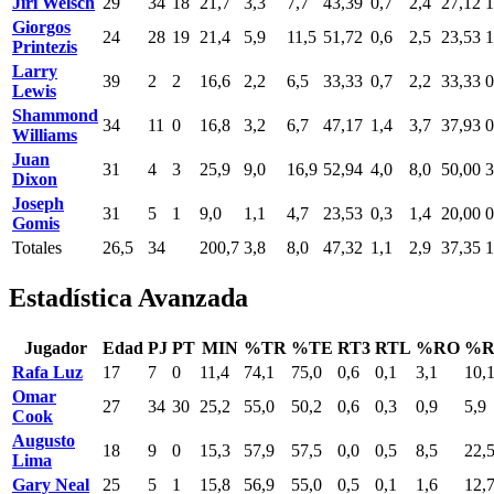
Jiri Welsch
29
34
18
21,7
3,3
7,7
43,39
0,7
2,4
27,12
1
Giorgos
24
28
19
21,4
5,9
11,5
51,72
0,6
2,5
23,53
1
Printezis
Larry
39
2
2
16,6
2,2
6,5
33,33
0,7
2,2
33,33
0
Lewis
Shammond
34
11
0
16,8
3,2
6,7
47,17
1,4
3,7
37,93
0
Williams
Juan
31
4
3
25,9
9,0
16,9
52,94
4,0
8,0
50,00
3
Dixon
Joseph
31
5
1
9,0
1,1
4,7
23,53
0,3
1,4
20,00
0
Gomis
Totales
26,5
34
200,7
3,8
8,0
47,32
1,1
2,9
37,35
1
Estadística Avanzada
Jugador
Edad
PJ
PT
MIN
%TR
%TE
RT3
RTL
%RO
%R
Rafa Luz
17
7
0
11,4
74,1
75,0
0,6
0,1
3,1
10,
Omar
27
34
30
25,2
55,0
50,2
0,6
0,3
0,9
5,9
Cook
Augusto
18
9
0
15,3
57,9
57,5
0,0
0,5
8,5
22,
Lima
Gary Neal
25
5
1
15,8
56,9
55,0
0,5
0,1
1,6
12,