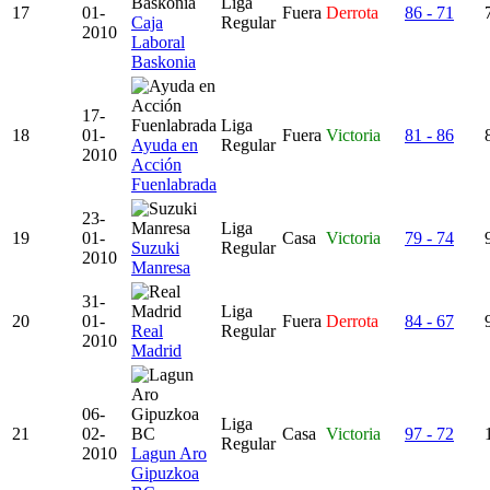
Liga
17
01-
Fuera
Derrota
86 - 71
Caja
Regular
2010
Laboral
Baskonia
17-
Liga
18
01-
Fuera
Victoria
81 - 86
Ayuda en
Regular
2010
Acción
Fuenlabrada
23-
Liga
19
01-
Casa
Victoria
79 - 74
Suzuki
Regular
2010
Manresa
31-
Liga
20
01-
Fuera
Derrota
84 - 67
Real
Regular
2010
Madrid
06-
Liga
21
02-
Casa
Victoria
97 - 72
Regular
2010
Lagun Aro
Gipuzkoa