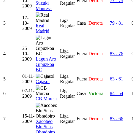
2
10-
Fuera
Derrota
77 - 73
Suzuki
Regular
2009
Manresa
17-
Liga
3
10-
Casa
Derrota
79 - 81
Real
Regular
2009
Madrid
25-
Liga
4
10-
Fuera
Derrota
83 - 76
Regular
2009
Lagun Aro
Gipuzkoa
BC
01-11-
Liga
5
Fuera
Derrota
63 - 61
2009
Cajasol
Regular
07-11-
Liga
6
Casa
Victoria
84 - 54
2009
Regular
CB Murcia
15-11-
Liga
7
Fuera
Derrota
83 - 66
2009
Xacobeo
Regular
Blu:Sens
Obradoiro