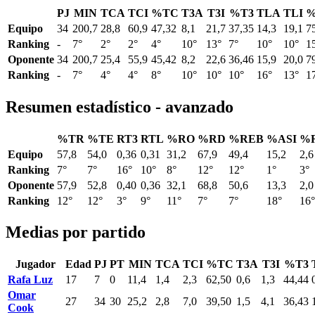
PJ
MIN
TCA
TCI
%TC
T3A
T3I
%T3
TLA
TLI
%
Equipo
34
200,7
28,8
60,9
47,32
8,1
21,7
37,35
14,3
19,1
7
Ranking
-
7°
2°
2°
4°
10°
13°
7°
10°
10°
1
Oponente
34
200,7
25,4
55,9
45,42
8,2
22,6
36,46
15,9
20,0
7
Ranking
-
7°
4°
4°
8°
10°
10°
10°
16°
13°
1
Resumen estadístico - avanzado
%TR
%TE
RT3
RTL
%RO
%RD
%REB
%ASI
%
Equipo
57,8
54,0
0,36
0,31
31,2
67,9
49,4
15,2
2,6
Ranking
7°
7°
16°
10°
8°
12°
12°
1°
3°
Oponente
57,9
52,8
0,40
0,36
32,1
68,8
50,6
13,3
2,0
Ranking
12°
12°
3°
9°
11°
7°
7°
18°
16°
Medias por partido
Jugador
Edad
PJ
PT
MIN
TCA
TCI
%TC
T3A
T3I
%T3
Rafa Luz
17
7
0
11,4
1,4
2,3
62,50
0,6
1,3
44,44
Omar
27
34
30
25,2
2,8
7,0
39,50
1,5
4,1
36,43
Cook