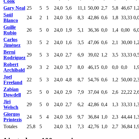
Cook
Gary Neal
25
5
5
24,0
5,6
11,1
50,00
2,7
5,8
46,67
1,
Saúl
24
2
1
24,0
3,6
8,3
42,86
0,6
1,8
33,33
0,
Blanco
Guille
26
5
0
24,0
1,9
5,1
36,36
0,0
1,4
0,00
6,
Rubio
Carlos
33
5
2
24,0
1,6
3,5
47,06
0,6
2,1
30,00
1,
Jiménez
Berni
29
5
3
24,0
2,7
6,9
39,02
1,2
3,5
33,33
0,
Rodríguez
Robert
29
3
2
24,0
3,7
8,0
46,15
0,0
0,0
0,0
1,
Archibald
Joel
22
5
3
24,0
4,8
8,7
54,76
0,6
1,2
50,00
2,
Freeland
Zabian
25
5
0
24,0
2,9
7,9
37,04
0,6
2,6
22,22
2,
Dowdell
Jiri
29
5
0
24,0
2,7
6,2
42,86
0,4
1,3
33,33
1,
Welsch
Giorgos
24
5
4
24,0
3,6
9,7
36,84
1,0
2,3
44,44
1,
Printezis
Totales
25,8
5
24,0
3,1
7,3
42,76
1,0
2,7
36,84
1,