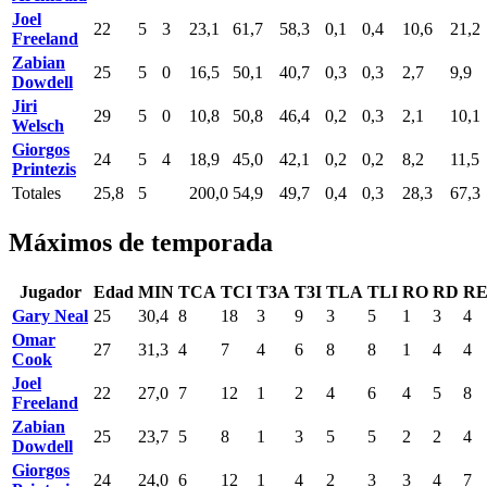
Joel
22
5
3
23,1
61,7
58,3
0,1
0,4
10,6
21,2
Freeland
Zabian
25
5
0
16,5
50,1
40,7
0,3
0,3
2,7
9,9
Dowdell
Jiri
29
5
0
10,8
50,8
46,4
0,2
0,3
2,1
10,1
Welsch
Giorgos
24
5
4
18,9
45,0
42,1
0,2
0,2
8,2
11,5
Printezis
Totales
25,8
5
200,0
54,9
49,7
0,4
0,3
28,3
67,3
Máximos de temporada
Jugador
Edad
MIN
TCA
TCI
T3A
T3I
TLA
TLI
RO
RD
R
Gary Neal
25
30,4
8
18
3
9
3
5
1
3
4
Omar
27
31,3
4
7
4
6
8
8
1
4
4
Cook
Joel
22
27,0
7
12
1
2
4
6
4
5
8
Freeland
Zabian
25
23,7
5
8
1
3
5
5
2
2
4
Dowdell
Giorgos
24
24,0
6
12
1
4
2
3
3
4
7