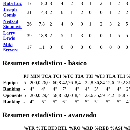
Rafa Luz
17
18,0
3
4
2
3
1
2
1
2
3
Joseph
31
14,3
2
6
1
2
0
0
1
2
2
Gomis
Nedzad
26
7,8
2
4
0
0
1
2
3
2
5
Sinanovic
Larry
39
18,8
2
5
1
3
0
0
1
5
5
Lewis
Miki
17
1,1
0
0
0
0
0
0
0
0
0
Servera
Resumen estadístico - básico
PJ
MIN
TCA
TCI
%TC
T3A
T3I
%T3
TLA
TLI
%
Equipo
5
200,0
26,0
60,8
42,76
8,4
22,8
36,84
15,6
19,2
8
Ranking
-
4°
4°
4°
7°
4°
4°
3°
4°
4°
2
Oponente
5
200,0
29,4
58,8
50,00
8,4
23,6
35,59
14,2
18,8
7
Ranking
-
4°
5°
5°
6°
5°
5°
5°
5°
5°
4
Resumen estadístico - avanzado
%TR
%TE
RT3
RTL
%RO
%RD
%REB
%ASI
%