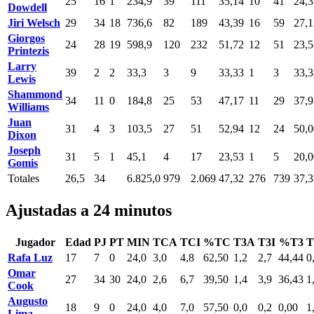
25
16
1
234,9
39
111
35,14
10
41
24,3
Dowdell
Jiri Welsch
29
34
18
736,6
82
189
43,39
16
59
27,1
Giorgos
24
28
19
598,9
120
232
51,72
12
51
23,5
Printezis
Larry
39
2
2
33,3
3
9
33,33
1
3
33,3
Lewis
Shammond
34
11
0
184,8
25
53
47,17
11
29
37,9
Williams
Juan
31
4
3
103,5
27
51
52,94
12
24
50,0
Dixon
Joseph
31
5
1
45,1
4
17
23,53
1
5
20,0
Gomis
Totales
26,5
34
6.825,0
979
2.069
47,32
276
739
37,3
Ajustadas a 24 minutos
Jugador
Edad
PJ
PT
MIN
TCA
TCI
%TC
T3A
T3I
%T3
Rafa Luz
17
7
0
24,0
3,0
4,8
62,50
1,2
2,7
44,44
0
Omar
27
34
30
24,0
2,6
6,7
39,50
1,4
3,9
36,43
1
Cook
Augusto
18
9
0
24,0
4,0
7,0
57,50
0,0
0,2
0,00
1
Lima