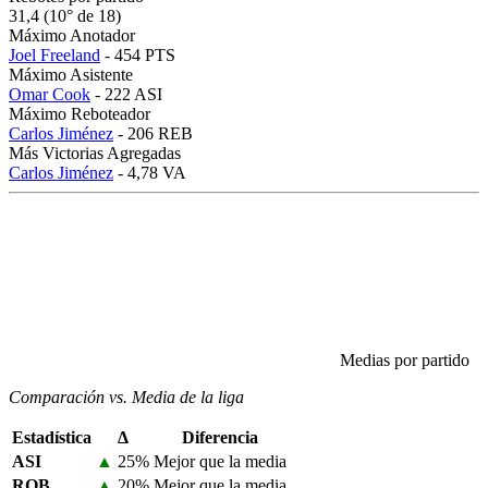
31,4 (10° de 18)
Máximo Anotador
Joel Freeland
- 454 PTS
Máximo Asistente
Omar Cook
- 222 ASI
Máximo Reboteador
Carlos Jiménez
- 206 REB
Más Victorias Agregadas
Carlos Jiménez
- 4,78 VA
Medias por partido
Comparación vs. Media de la liga
Estadística
Δ
Diferencia
ASI
▲
25%
Mejor que la media
ROB
▲
20%
Mejor que la media