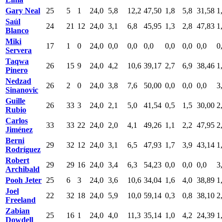
Gary Neal
25
5
1
24,0
5,8
12,2
47,50
1,8
5,8
31,58
1
Saúl
24
21
12
24,0
3,1
6,8
45,95
1,3
2,8
47,83
1
Blanco
Miki
17
1
0
24,0
0,0
0,0
0,0
0,0
0,0
0,0
0
Servera
Taqwa
26
15
9
24,0
4,2
10,6
39,17
2,7
6,9
38,46
1
Pinero
Nedzad
26
2
0
24,0
3,8
7,6
50,00
0,0
0,0
0,0
3
Sinanovic
Guille
26
33
3
24,0
2,1
5,0
41,54
0,5
1,5
30,00
2
Rubio
Carlos
33
33
22
24,0
2,0
4,1
49,26
1,1
2,2
47,95
2
Jiménez
Berni
29
32
12
24,0
3,1
6,5
47,93
1,7
3,9
43,14
1
Rodríguez
Robert
29
29
16
24,0
3,4
6,3
54,23
0,0
0,0
0,0
3
Archibald
Pooh Jeter
25
6
3
24,0
3,6
10,6
34,04
1,6
4,0
38,89
1
Joel
22
32
18
24,0
5,9
10,0
59,14
0,3
0,8
38,10
2
Freeland
Zabian
25
16
1
24,0
4,0
11,3
35,14
1,0
4,2
24,39
1
Dowdell