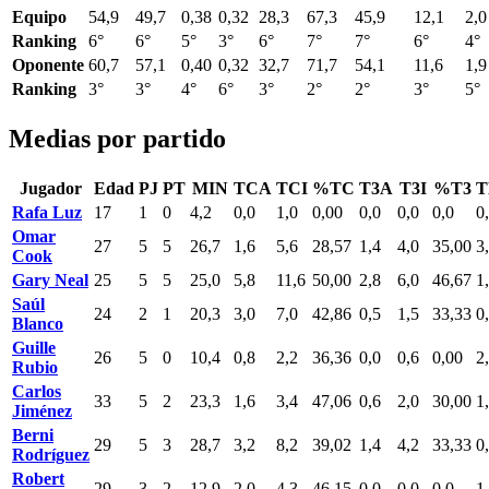
Equipo
54,9
49,7
0,38
0,32
28,3
67,3
45,9
12,1
2,0
Ranking
6°
6°
5°
3°
6°
7°
7°
6°
4°
Oponente
60,7
57,1
0,40
0,32
32,7
71,7
54,1
11,6
1,9
Ranking
3°
3°
4°
6°
3°
2°
2°
3°
5°
Medias por partido
Jugador
Edad
PJ
PT
MIN
TCA
TCI
%TC
T3A
T3I
%T3
T
Rafa Luz
17
1
0
4,2
0,0
1,0
0,00
0,0
0,0
0,0
0
Omar
27
5
5
26,7
1,6
5,6
28,57
1,4
4,0
35,00
3
Cook
Gary Neal
25
5
5
25,0
5,8
11,6
50,00
2,8
6,0
46,67
1
Saúl
24
2
1
20,3
3,0
7,0
42,86
0,5
1,5
33,33
0
Blanco
Guille
26
5
0
10,4
0,8
2,2
36,36
0,0
0,6
0,00
2
Rubio
Carlos
33
5
2
23,3
1,6
3,4
47,06
0,6
2,0
30,00
1
Jiménez
Berni
29
5
3
28,7
3,2
8,2
39,02
1,4
4,2
33,33
0
Rodríguez
Robert
29
3
2
12,9
2,0
4,3
46,15
0,0
0,0
0,0
1