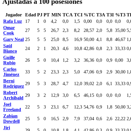
Ajustadas a 100 posesiones
Jugador
Edad
PJ
PT
MIN
TCA
TCI
%TC
T3A
T3I
%T3
T
Rafa Luz
17
1
0
4,2
0,0
1,5
0,00
0,0
0,0
0,0
0,
Omar
27
5
5
26,7
2,3
8,2
28,57
2,0
5,8
35,00
5,
Cook
Gary Neal
25
5
5
25,0
8,5
16,9
50,00
4,1
8,8
46,67
1,
Saúl
24
2
1
20,3
4,6
10,8
42,86
0,8
2,3
33,33
0,
Blanco
Guille
26
5
0
10,4
1,2
3,2
36,36
0,0
0,9
0,00
3,
Rubio
Carlos
33
5
2
23,3
2,3
5,0
47,06
0,9
2,9
30,00
1,
Jiménez
Berni
29
5
3
28,7
4,7
12,0
39,02
2,0
6,1
33,33
0,
Rodríguez
Robert
29
3
2
12,9
3,0
6,5
46,15
0,0
0,0
0,0
1,
Archibald
Joel
22
5
3
23,1
6,7
12,3
54,76
0,9
1,8
50,00
3,
Freeland
Zabian
25
5
0
16,5
2,9
7,9
37,04
0,6
2,6
22,22
2,
Dowdell
Jiri
29
5
0
10,8
1,8
4,1
42,86
0,3
0,9
33,33
0,