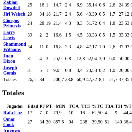
Zabian
25
16
1
14,7
2,4
6,9
35,14
0,6
2,6
24,39
Dowdell
Jiri Welsch
29
34
18
21,7
2,4
5,6
43,39
0,5
1,7
27,12
Giorgos
24
28
19
21,4
4,3
8,3
51,72
0,4
1,8
23,53
Printezis
Larry
39
2
2
16,6
1,5
4,5
33,33
0,5
1,5
33,33
Lewis
Shammond
34
11
0
16,8
2,3
4,8
47,17
1,0
2,6
37,93
Williams
Juan
31
4
3
25,9
6,8
12,8
52,94
3,0
6,0
50,00
Dixon
Joseph
31
5
1
9,0
0,8
3,4
23,53
0,2
1,0
20,00
Gomis
Totales
26,5
34
200,7
28,8
60,9
47,32
8,1
21,7
37,35
Totales
Jugador
Edad
PJ
PT
MIN
TCA
TCI
%TC
T3A
T3I
%T
Rafa Luz
17
7
0
79,9
10
16
62,50
4
9
44,4
Omar
27
34
30
857,5
94
238
39,50
51
140
36,4
Cook
Augusto