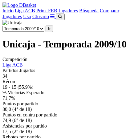
Inicio
Liga ACB
Prim. FEB
Jugadores
Búsqueda
Comparar
Jugadores
Uso
Glosario
Unicaja - Temporada 2009/10
Competición
Liga ACB
Partidos Jugados
34
Récord
19 - 15
(55,9%)
% Victorias Esperado
71,7%
Puntos por partido
80,0 (4° de 18)
Puntos en contra por partido
74,9 (6° de 18)
Asistencias por partido
17,5 (2° de 18)
Rebotes por partido