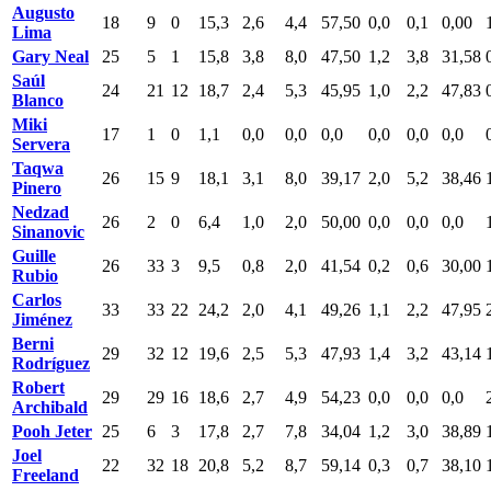
Augusto
18
9
0
15,3
2,6
4,4
57,50
0,0
0,1
0,00
Lima
Gary Neal
25
5
1
15,8
3,8
8,0
47,50
1,2
3,8
31,58
Saúl
24
21
12
18,7
2,4
5,3
45,95
1,0
2,2
47,83
Blanco
Miki
17
1
0
1,1
0,0
0,0
0,0
0,0
0,0
0,0
Servera
Taqwa
26
15
9
18,1
3,1
8,0
39,17
2,0
5,2
38,46
Pinero
Nedzad
26
2
0
6,4
1,0
2,0
50,00
0,0
0,0
0,0
Sinanovic
Guille
26
33
3
9,5
0,8
2,0
41,54
0,2
0,6
30,00
Rubio
Carlos
33
33
22
24,2
2,0
4,1
49,26
1,1
2,2
47,95
Jiménez
Berni
29
32
12
19,6
2,5
5,3
47,93
1,4
3,2
43,14
Rodríguez
Robert
29
29
16
18,6
2,7
4,9
54,23
0,0
0,0
0,0
Archibald
Pooh Jeter
25
6
3
17,8
2,7
7,8
34,04
1,2
3,0
38,89
Joel
22
32
18
20,8
5,2
8,7
59,14
0,3
0,7
38,10
Freeland