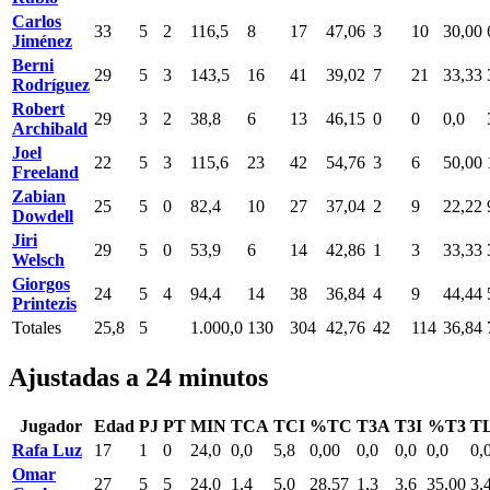
Carlos
33
5
2
116,5
8
17
47,06
3
10
30,00
Jiménez
Berni
29
5
3
143,5
16
41
39,02
7
21
33,33
Rodríguez
Robert
29
3
2
38,8
6
13
46,15
0
0
0,0
Archibald
Joel
22
5
3
115,6
23
42
54,76
3
6
50,00
Freeland
Zabian
25
5
0
82,4
10
27
37,04
2
9
22,22
Dowdell
Jiri
29
5
0
53,9
6
14
42,86
1
3
33,33
Welsch
Giorgos
24
5
4
94,4
14
38
36,84
4
9
44,44
Printezis
Totales
25,8
5
1.000,0
130
304
42,76
42
114
36,84
Ajustadas a 24 minutos
Jugador
Edad
PJ
PT
MIN
TCA
TCI
%TC
T3A
T3I
%T3
T
Rafa Luz
17
1
0
24,0
0,0
5,8
0,00
0,0
0,0
0,0
0,
Omar
27
5
5
24,0
1,4
5,0
28,57
1,3
3,6
35,00
3,