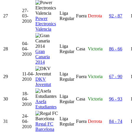
27-
Liga
27
03-
Fuera
Derrota
92 - 87
Power
Regular
2010
Electronics
Valencia
04-
Liga
28
04-
Casa
Victoria
86 - 66
Gran
Regular
2010
Canaria
2014
11-04-
Liga
29
Fuera
Victoria
67 - 90
2010
DKV
Regular
Joventut
18-
Liga
30
04-
Casa
Victoria
96 - 93
Asefa
Regular
2010
Estudiantes
24-
Liga
31
04-
Fuera
Derrota
84 - 74
Regal FC
Regular
2010
Barcelona