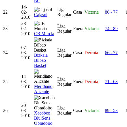
BC
14-
Liga
22
02-
Casa
Victoria
86 - 77
Cajasol
Regular
2010
28-
Liga
23
02-
Fuera
Victoria
74 - 89
Regular
2010
CB Murcia
07-
Liga
24
03-
Casa
Derrota
66 - 77
Bizkaia
Regular
2010
Bilbao
Basket
14-
Liga
25
03-
Fuera
Derrota
71 - 68
Regular
Meridiano
2010
Alicante
20-
Liga
26
03-
Casa
Victoria
89 - 58
Xacobeo
Regular
2010
Blu:Sens
Obradoiro