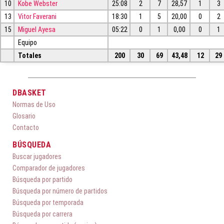
10
Kobe Webster
25:08
2
7
28,57
1
3
13
Vitor Faverani
18:30
1
5
20,00
0
2
15
Miguel Ayesa
05:22
0
1
0,00
0
1
Equipo
Totales
200
30
69
43,48
12
29
DBASKET
Normas de Uso
Glosario
Contacto
BÚSQUEDA
Buscar jugadores
Comparador de jugadores
Búsqueda por partido
Búsqueda por número de partidos
Búsqueda por temporada
Búsqueda por carrera