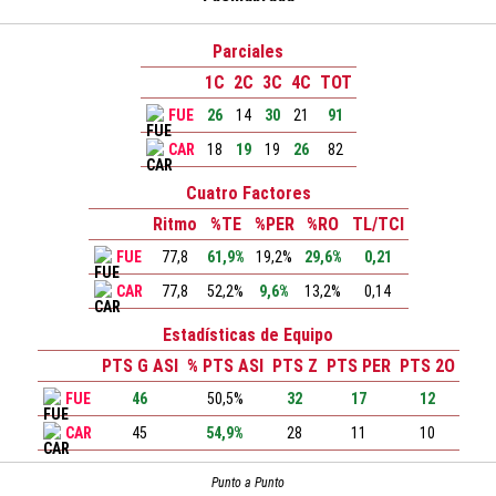
Parciales
1C
2C
3C
4C
TOT
FUE
26
14
30
21
91
CAR
18
19
19
26
82
Cuatro Factores
Ritmo
%TE
%PER
%RO
TL/TCI
FUE
77,8
61,9%
19,2%
29,6%
0,21
CAR
77,8
52,2%
9,6%
13,2%
0,14
Estadísticas de Equipo
PTS G ASI
% PTS ASI
PTS Z
PTS PER
PTS 2O
FUE
46
50,5%
32
17
12
CAR
45
54,9%
28
11
10
Punto a Punto