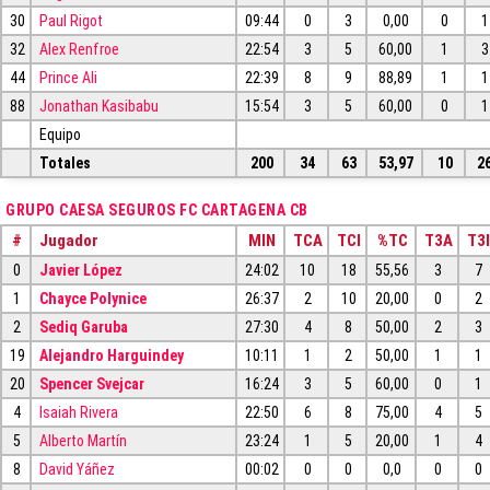
30
Paul Rigot
09:44
0
3
0,00
0
1
32
Alex Renfroe
22:54
3
5
60,00
1
3
44
Prince Ali
22:39
8
9
88,89
1
1
88
Jonathan Kasibabu
15:54
3
5
60,00
0
1
Equipo
Totales
200
34
63
53,97
10
2
GRUPO CAESA SEGUROS FC CARTAGENA CB
#
Jugador
MIN
TCA
TCI
%TC
T3A
T3I
0
Javier López
24:02
10
18
55,56
3
7
1
Chayce Polynice
26:37
2
10
20,00
0
2
2
Sediq Garuba
27:30
4
8
50,00
2
3
19
Alejandro Harguindey
10:11
1
2
50,00
1
1
20
Spencer Svejcar
16:24
3
5
60,00
0
1
4
Isaiah Rivera
22:50
6
8
75,00
4
5
5
Alberto Martín
23:24
1
5
20,00
1
4
8
David Yáñez
00:02
0
0
0,0
0
0