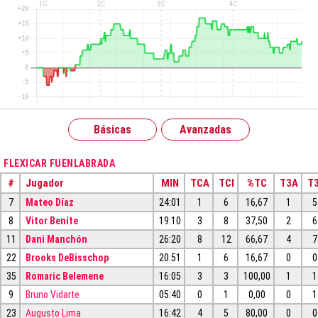
Básicas
Avanzadas
FLEXICAR FUENLABRADA
#
Jugador
MIN
TCA
TCI
%TC
T3A
T3
7
Mateo Díaz
24:01
1
6
16,67
1
5
8
Vitor Benite
19:10
3
8
37,50
2
6
11
Dani Manchón
26:20
8
12
66,67
4
7
22
Brooks DeBisschop
20:51
1
6
16,67
0
0
35
Romaric Belemene
16:05
3
3
100,00
1
1
9
Bruno Vidarte
05:40
0
1
0,00
0
1
23
Augusto Lima
16:42
4
5
80,00
0
0