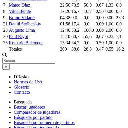
7
Mateo Díaz
22:50
73,5
50,0
0,67
1,33
0,0
8
Vitor Benite
17:26
16,7
16,7
0,50
0,00
0,0
9
Bruno Vidarte
04:38
0,0
0,0
0,00
0,00
23,3
21
Daniil Stolbetskiy
01:58
17,4
0,0
0,00
1,00
0,0
23
Augusto Lima
12:40
53,2
100,0
0,00
2,00
0,0
30
Paul Rigot
15:10
60,7
55,6
0,67
0,22
7,1
35
Romaric Belemene
15:34
34,7
0,0
0,50
1,00
0,0
Totales
200
38,8
28,3
0,47
0,55
16,2
DBasket
Normas de Uso
Glosario
Contacto
Búsqueda
Buscar jugadores
Comparador de jugadores
Búsqueda por partido
Búsqueda por número de partidos
Búsqueda por temporada