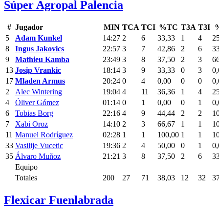
Súper Agropal Palencia
#
Jugador
MIN
TCA
TCI
%TC
T3A
T3I
5
Adam Kunkel
14:27
2
6
33,33
1
4
2
8
Ingus Jakovics
22:57
3
7
42,86
2
6
3
9
Mathieu Kamba
23:49
3
8
37,50
2
3
6
13
Josip Vrankic
18:14
3
9
33,33
0
3
0,
17
Mladen Armus
20:24
0
4
0,00
0
0
0,
2
Alec Wintering
19:04
4
11
36,36
1
4
2
4
Óliver Gómez
01:14
0
1
0,00
0
1
0,
6
Tobias Borg
22:16
4
9
44,44
2
2
1
7
Xabi Oroz
14:10
2
3
66,67
1
1
1
11
Manuel Rodríguez
02:28
1
1
100,00
1
1
1
33
Vasilije Vucetic
19:36
2
4
50,00
0
1
0,
35
Álvaro Muñoz
21:21
3
8
37,50
2
6
3
Equipo
Totales
200
27
71
38,03
12
32
3
Flexicar Fuenlabrada