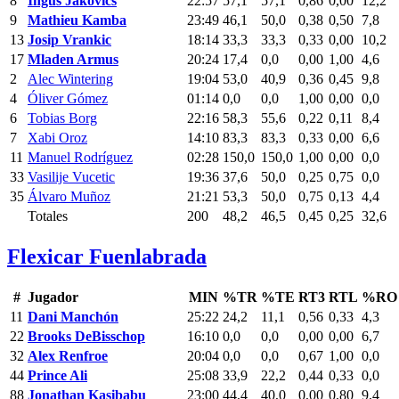
8
Ingus Jakovics
22:57
57,1
57,1
0,86
0,00
12,2
9
Mathieu Kamba
23:49
46,1
50,0
0,38
0,50
7,8
13
Josip Vrankic
18:14
33,3
33,3
0,33
0,00
10,2
17
Mladen Armus
20:24
17,4
0,0
0,00
1,00
4,6
2
Alec Wintering
19:04
53,0
40,9
0,36
0,45
9,8
4
Óliver Gómez
01:14
0,0
0,0
1,00
0,00
0,0
6
Tobias Borg
22:16
58,3
55,6
0,22
0,11
8,4
7
Xabi Oroz
14:10
83,3
83,3
0,33
0,00
6,6
11
Manuel Rodríguez
02:28
150,0
150,0
1,00
0,00
0,0
33
Vasilije Vucetic
19:36
37,6
50,0
0,25
0,75
0,0
35
Álvaro Muñoz
21:21
53,3
50,0
0,75
0,13
4,4
Totales
200
48,2
46,5
0,45
0,25
32,6
Flexicar Fuenlabrada
#
Jugador
MIN
%TR
%TE
RT3
RTL
%RO
11
Dani Manchón
25:22
24,2
11,1
0,56
0,33
4,3
22
Brooks DeBisschop
16:10
0,0
0,0
0,00
0,00
6,7
32
Alex Renfroe
20:04
0,0
0,0
0,67
1,00
0,0
44
Prince Ali
25:08
33,9
22,2
0,44
0,33
0,0
88
Jonathan Kasibabu
23:00
44,4
40,0
0,00
0,80
9,4