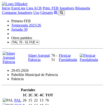
Inicio
EuroLiga
Liga ACB
Prim. FEB
Jugadores
Búsqueda
Comparar Jugadores
Uso
Glosario
Primera FEB
Temporada 2025/26
Jornada 39
Otros partidos
Súper Agropal
76 -
Flexicar
Palencia
51
Fuenlabrada
29-05-2026
Pabellón Municipal de Palencia
Palencia
Parciales
1C
2C
3C
4C
TOT
PAL
26
15
22
13
76