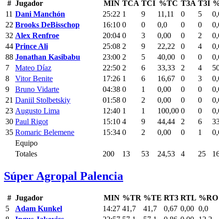
#
Jugador
MIN
TCA
TCI
%TC
T3A
T3I
%
11
Dani Manchón
25:22
1
9
11,11
0
5
0,
22
Brooks DeBisschop
16:10
0
0
0,0
0
0
0,
32
Alex Renfroe
20:04
0
3
0,00
0
2
0,
44
Prince Ali
25:08
2
9
22,22
0
4
0,
88
Jonathan Kasibabu
23:00
2
5
40,00
0
0
0,
7
Mateo Díaz
22:50
2
6
33,33
2
4
5
8
Vitor Benite
17:26
1
6
16,67
0
3
0,
9
Bruno Vidarte
04:38
0
1
0,00
0
0
0,
21
Daniil Stolbetskiy
01:58
0
2
0,00
0
0
0,
23
Augusto Lima
12:40
1
1
100,00
0
0
0,
30
Paul Rigot
15:10
4
9
44,44
2
6
3
35
Romaric Belemene
15:34
0
2
0,00
0
1
0,
Equipo
Totales
200
13
53
24,53
4
25
1
Súper Agropal Palencia
#
Jugador
MIN
%TR
%TE
RT3
RTL
%RO
5
Adam Kunkel
14:27
41,7
41,7
0,67
0,00
0,0