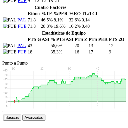
FUE
9
12
12
18
51
Cuatro Factores
Ritmo
%TE
%PER
%RO
TL/TCI
PAL
71,8
46,5%
8,1%
32,6%
0,14
FUE
71,8
28,3%
19,6%
16,2%
0,40
Estadísticas de Equipo
PTS G ASI
% PTS ASI
PTS Z
PTS PER
PTS 2O
PAL
43
56,6%
20
13
12
FUE
18
35,3%
16
17
9
Punto a Punto
Básicas
Avanzadas