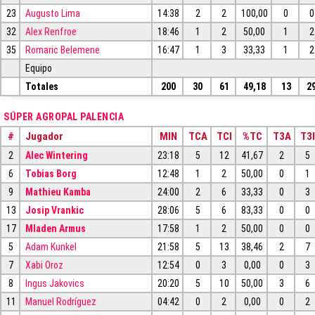
23
Augusto Lima
14:38
2
2
100,00
0
0
32
Alex Renfroe
18:46
1
2
50,00
1
2
35
Romaric Belemene
16:47
1
3
33,33
1
2
Equipo
Totales
200
30
61
49,18
13
2
SÚPER AGROPAL PALENCIA
#
Jugador
MIN
TCA
TCI
%TC
T3A
T3I
2
Alec Wintering
23:18
5
12
41,67
2
5
6
Tobias Borg
12:48
1
2
50,00
0
1
9
Mathieu Kamba
24:00
2
6
33,33
0
3
13
Josip Vrankic
28:06
5
6
83,33
0
0
17
Mladen Armus
17:58
1
2
50,00
0
0
5
Adam Kunkel
21:58
5
13
38,46
2
7
7
Xabi Oroz
12:54
0
3
0,00
0
3
8
Ingus Jakovics
20:20
5
10
50,00
3
6
11
Manuel Rodríguez
04:42
0
2
0,00
0
2