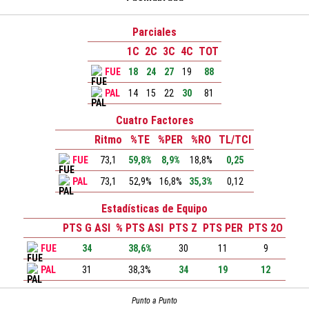
Parciales
1C
2C
3C
4C
TOT
FUE
18
24
27
19
88
PAL
14
15
22
30
81
Cuatro Factores
Ritmo
%TE
%PER
%RO
TL/TCI
FUE
73,1
59,8%
8,9%
18,8%
0,25
PAL
73,1
52,9%
16,8%
35,3%
0,12
Estadísticas de Equipo
PTS G ASI
% PTS ASI
PTS Z
PTS PER
PTS 2O
FUE
34
38,6%
30
11
9
PAL
31
38,3%
34
19
12
Punto a Punto