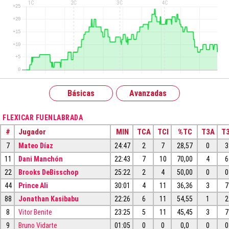
Básicas
Avanzadas
FLEXICAR FUENLABRADA
#
Jugador
MIN
TCA
TCI
%TC
T3A
T3
7
Mateo Díaz
24:47
2
7
28,57
0
3
11
Dani Manchón
22:43
7
10
70,00
4
6
22
Brooks DeBisschop
25:22
2
4
50,00
0
0
44
Prince Ali
30:01
4
11
36,36
3
7
88
Jonathan Kasibabu
22:26
6
11
54,55
1
2
8
Vitor Benite
23:25
5
11
45,45
3
7
9
Bruno Vidarte
01:05
0
0
0,0
0
0