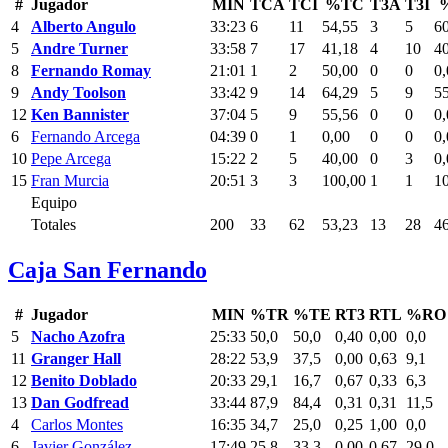
#
Jugador
MIN
TCA
TCI
%TC
T3A
T3I
4
Alberto Angulo
33:23
6
11
54,55
3
5
6
5
Andre Turner
33:58
7
17
41,18
4
10
4
8
Fernando Romay
21:01
1
2
50,00
0
0
0,
9
Andy Toolson
33:42
9
14
64,29
5
9
5
12
Ken Bannister
37:04
5
9
55,56
0
0
0,
6
Fernando Arcega
04:39
0
1
0,00
0
0
0,
10
Pepe Arcega
15:22
2
5
40,00
0
3
0,
15
Fran Murcia
20:51
3
3
100,00
1
1
1
Equipo
Totales
200
33
62
53,23
13
28
4
Caja San Fernando
#
Jugador
MIN
%TR
%TE
RT3
RTL
%RO
5
Nacho Azofra
25:33
50,0
50,0
0,40
0,00
0,0
11
Granger Hall
28:22
53,9
37,5
0,00
0,63
9,1
12
Benito Doblado
20:33
29,1
16,7
0,67
0,33
6,3
13
Dan Godfread
33:44
87,9
84,4
0,31
0,31
11,5
4
Carlos Montes
16:35
34,7
25,0
0,25
1,00
0,0
6
Javier González
17:49
25,8
33,3
0,00
0,67
29,0