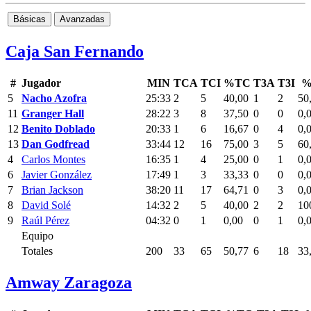
Básicas
Avanzadas
Caja San Fernando
#
Jugador
MIN
TCA
TCI
%TC
T3A
T3I
%
5
Nacho Azofra
25:33
2
5
40,00
1
2
50
11
Granger Hall
28:22
3
8
37,50
0
0
0,
12
Benito Doblado
20:33
1
6
16,67
0
4
0,
13
Dan Godfread
33:44
12
16
75,00
3
5
60
4
Carlos Montes
16:35
1
4
25,00
0
1
0,
6
Javier González
17:49
1
3
33,33
0
0
0,
7
Brian Jackson
38:20
11
17
64,71
0
3
0,
8
David Solé
14:32
2
5
40,00
2
2
10
9
Raúl Pérez
04:32
0
1
0,00
0
1
0,
Equipo
Totales
200
33
65
50,77
6
18
33
Amway Zaragoza