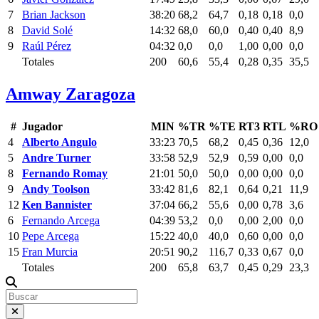
7
Brian Jackson
38:20
68,2
64,7
0,18
0,18
0,0
8
David Solé
14:32
68,0
60,0
0,40
0,40
8,9
9
Raúl Pérez
04:32
0,0
0,0
1,00
0,00
0,0
Totales
200
60,6
55,4
0,28
0,35
35,5
Amway Zaragoza
#
Jugador
MIN
%TR
%TE
RT3
RTL
%RO
4
Alberto Angulo
33:23
70,5
68,2
0,45
0,36
12,0
5
Andre Turner
33:58
52,9
52,9
0,59
0,00
0,0
8
Fernando Romay
21:01
50,0
50,0
0,00
0,00
0,0
9
Andy Toolson
33:42
81,6
82,1
0,64
0,21
11,9
12
Ken Bannister
37:04
66,2
55,6
0,00
0,78
3,6
6
Fernando Arcega
04:39
53,2
0,0
0,00
2,00
0,0
10
Pepe Arcega
15:22
40,0
40,0
0,60
0,00
0,0
15
Fran Murcia
20:51
90,2
116,7
0,33
0,67
0,0
Totales
200
65,8
63,7
0,45
0,29
23,3