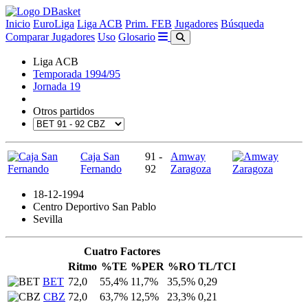
Inicio
EuroLiga
Liga ACB
Prim. FEB
Jugadores
Búsqueda
Comparar Jugadores
Uso
Glosario
Liga ACB
Temporada 1994/95
Jornada 19
Otros partidos
Caja San
91 -
Amway
Fernando
92
Zaragoza
18-12-1994
Centro Deportivo San Pablo
Sevilla
Cuatro Factores
Ritmo
%TE
%PER
%RO
TL/TCI
BET
72,0
55,4%
11,7%
35,5%
0,29
CBZ
72,0
63,7%
12,5%
23,3%
0,21