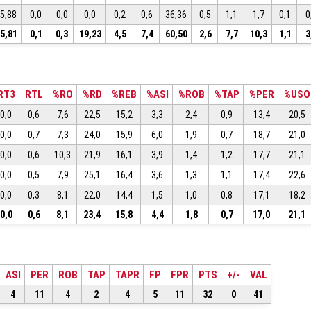
5,88
0,0
0,0
0,0
0,2
0,6
36,36
0,5
1,1
1,7
0,1
0
5,81
0,1
0,3
19,23
4,5
7,4
60,50
2,6
7,7
10,3
1,1
3
RT3
RTL
%RO
%RD
%REB
%ASI
%ROB
%TAP
%PER
%USO
0,0
0,6
7,6
22,5
15,2
3,3
2,4
0,9
13,4
20,5
0,0
0,7
7,3
24,0
15,9
6,0
1,9
0,7
18,7
21,0
0,0
0,6
10,3
21,9
16,1
3,9
1,4
1,2
17,7
21,1
0,0
0,5
7,9
25,1
16,4
3,6
1,3
1,1
17,4
22,6
0,0
0,3
8,1
22,0
14,4
1,5
1,0
0,8
17,1
18,2
0,0
0,6
8,1
23,4
15,8
4,4
1,8
0,7
17,0
21,1
ASI
PER
ROB
TAP
TAPR
FP
FPR
PTS
+/-
VAL
4
11
4
2
4
5
11
32
0
41