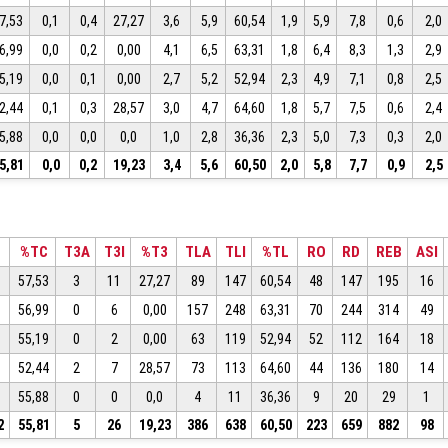
7,53
0,1
0,4
27,27
3,6
5,9
60,54
1,9
5,9
7,8
0,6
2,0
6,99
0,0
0,2
0,00
4,1
6,5
63,31
1,8
6,4
8,3
1,3
2,9
5,19
0,0
0,1
0,00
2,7
5,2
52,94
2,3
4,9
7,1
0,8
2,5
2,44
0,1
0,3
28,57
3,0
4,7
64,60
1,8
5,7
7,5
0,6
2,4
5,88
0,0
0,0
0,0
1,0
2,8
36,36
2,3
5,0
7,3
0,3
2,0
5,81
0,0
0,2
19,23
3,4
5,6
60,50
2,0
5,8
7,7
0,9
2,5
%TC
T3A
T3I
%T3
TLA
TLI
%TL
RO
RD
REB
ASI
57,53
3
11
27,27
89
147
60,54
48
147
195
16
56,99
0
6
0,00
157
248
63,31
70
244
314
49
55,19
0
2
0,00
63
119
52,94
52
112
164
18
52,44
2
7
28,57
73
113
64,60
44
136
180
14
55,88
0
0
0,0
4
11
36,36
9
20
29
1
2
55,81
5
26
19,23
386
638
60,50
223
659
882
98