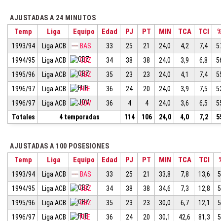
AJUSTADAS A 24 MINUTOS
Temp
Liga
Equipo
Edad
PJ
PT
MIN
TCA
TCI
1993/94
Liga ACB
BAS
33
25
21
24,0
4,2
7,4
5
1994/95
Liga ACB
CBZ
34
38
38
24,0
3,9
6,8
5
1995/96
Liga ACB
CBZ
35
23
23
24,0
4,1
7,4
5
1996/97
Liga ACB
FUE
36
24
20
24,0
3,9
7,5
5
1996/97
Liga ACB
JOV
36
4
4
24,0
3,6
6,5
5
Totales
4 temporadas
114
106
24,0
4,0
7,2
5
AJUSTADAS A 100 POSESIONES
Temp
Liga
Equipo
Edad
PJ
PT
MIN
TCA
TCI
1993/94
Liga ACB
BAS
33
25
21
33,8
7,8
13,6
5
1994/95
Liga ACB
CBZ
34
38
38
34,6
7,3
12,8
5
1995/96
Liga ACB
CBZ
35
23
23
30,0
6,7
12,1
5
1996/97
Liga ACB
FUE
36
24
20
30,1
42,6
81,3
5