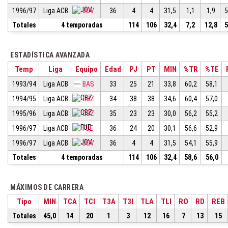
1996/97
Liga ACB
JOV
36
4
4
31,5
1,1
1,9
5
Totales
4 temporadas
114
106
32,4
7,2
12,8
5
ESTADÍSTICA AVANZADA
Temp
Liga
Equipo
Edad
PJ
PT
MIN
%TR
%TE
1993/94
Liga ACB
BAS
33
25
21
33,8
60,2
58,1
1994/95
Liga ACB
CBZ
34
38
38
34,6
60,4
57,0
1995/96
Liga ACB
CBZ
35
23
23
30,0
56,2
55,2
1996/97
Liga ACB
FUE
36
24
20
30,1
56,6
52,9
1996/97
Liga ACB
JOV
36
4
4
31,5
54,1
55,9
Totales
4 temporadas
114
106
32,4
58,6
56,0
MÁXIMOS DE CARRERA
Tipo
MIN
TCA
TCI
T3A
T3I
TLA
TLI
RO
RD
REB
Totales
45,0
14
20
1
3
12
16
7
13
15