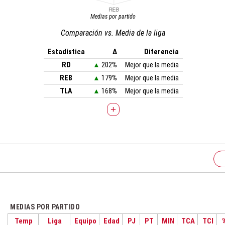
Medias por partido
Comparación vs. Media de la liga
Estadística
Δ
Diferencia
RD
▲
202%
Mejor que la media
REB
▲
179%
Mejor que la media
TLA
▲
168%
Mejor que la media
+
MEDIAS POR PARTIDO
Temp
Liga
Equipo
Edad
PJ
PT
MIN
TCA
TCI