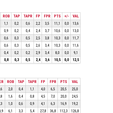
ROB
TAP
TAPR
FP
FPR
PTS
+/-
VAL
1,1
0,2
0,6
2,2
3,5
11,1
0,0
13,6
0,9
0,2
0,4
2,4
3,7
10,6
0,0
13,0
0,6
0,3
0,5
2,5
3,8
10,3
0,0
11,7
0,6
0,3
0,5
2,6
3,4
10,3
0,0
11,6
0,4
0,2
0,2
2,9
3,4
8,0
0,0
9,1
0,8
0,3
0,5
2,4
3,6
10,5
0,0
12,5
ER
ROB
TAP
TAPR
FP
FPR
PTS
VAL
,6
2,0
0,4
1,1
4,0
6,5
20,5
25,0
,8
1,6
0,4
0,8
4,5
7,0
20,0
24,5
,3
1,0
0,6
0,9
4,1
6,3
16,9
19,2
0,9
6,1
3,3
5,4
27,8
36,8
112,3
126,8