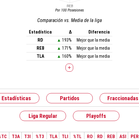
Por 100 Posesiones
Comparación vs. Media de la liga
Estadística
Δ
Diferencia
RD
▲
193%
Mejor que la media
REB
▲
171%
Mejor que la media
TLA
▲
160%
Mejor que la media
+
Estadísticas
Partidos
Fraccionadas
Liga Regular
Playoffs
%TC
T3A
T3I
%T3
TLA
TLI
%TL
RO
RD
REB
ASI
PER