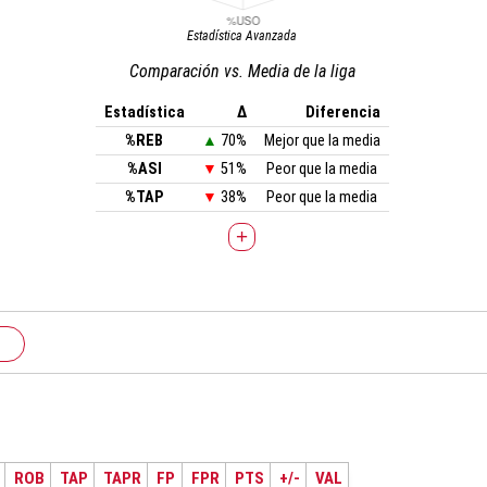
Estadística Avanzada
Comparación vs. Media de la liga
Estadística
Δ
Diferencia
%REB
▲
70%
Mejor que la media
%ASI
▼
51%
Peor que la media
%TAP
▼
38%
Peor que la media
+
ROB
TAP
TAPR
FP
FPR
PTS
+/-
VAL