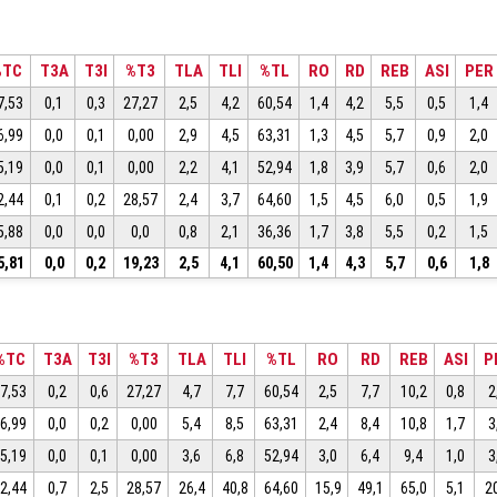
%TC
T3A
T3I
%T3
TLA
TLI
%TL
RO
RD
REB
ASI
PER
7,53
0,1
0,3
27,27
2,5
4,2
60,54
1,4
4,2
5,5
0,5
1,4
6,99
0,0
0,1
0,00
2,9
4,5
63,31
1,3
4,5
5,7
0,9
2,0
5,19
0,0
0,1
0,00
2,2
4,1
52,94
1,8
3,9
5,7
0,6
2,0
2,44
0,1
0,2
28,57
2,4
3,7
64,60
1,5
4,5
6,0
0,5
1,9
5,88
0,0
0,0
0,0
0,8
2,1
36,36
1,7
3,8
5,5
0,2
1,5
5,81
0,0
0,2
19,23
2,5
4,1
60,50
1,4
4,3
5,7
0,6
1,8
%TC
T3A
T3I
%T3
TLA
TLI
%TL
RO
RD
REB
ASI
P
7,53
0,2
0,6
27,27
4,7
7,7
60,54
2,5
7,7
10,2
0,8
2
6,99
0,0
0,2
0,00
5,4
8,5
63,31
2,4
8,4
10,8
1,7
3
5,19
0,0
0,1
0,00
3,6
6,8
52,94
3,0
6,4
9,4
1,0
3
2,44
0,7
2,5
28,57
26,4
40,8
64,60
15,9
49,1
65,0
5,1
2