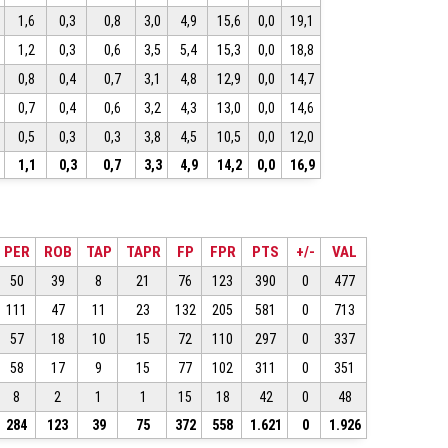
1,6
0,3
0,8
3,0
4,9
15,6
0,0
19,1
1,2
0,3
0,6
3,5
5,4
15,3
0,0
18,8
0,8
0,4
0,7
3,1
4,8
12,9
0,0
14,7
0,7
0,4
0,6
3,2
4,3
13,0
0,0
14,6
0,5
0,3
0,3
3,8
4,5
10,5
0,0
12,0
1,1
0,3
0,7
3,3
4,9
14,2
0,0
16,9
PER
ROB
TAP
TAPR
FP
FPR
PTS
+/-
VAL
50
39
8
21
76
123
390
0
477
111
47
11
23
132
205
581
0
713
57
18
10
15
72
110
297
0
337
58
17
9
15
77
102
311
0
351
8
2
1
1
15
18
42
0
48
284
123
39
75
372
558
1.621
0
1.926