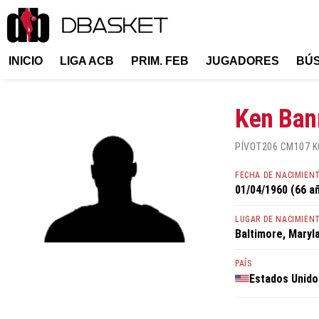
INICIO
LIGA ACB
PRIM. FEB
JUGADORES
BÚ
Ken Ban
PÍVOT
206 CM
107 K
FECHA DE NACIMIEN
01/04/1960 (66 a
LUGAR DE NACIMIEN
Baltimore, Maryl
PAÍS
Estados Unido