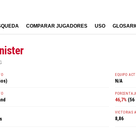
SQUEDA
COMPARAR JUGADORES
USO
GLOSARI
nister
G
TO
EQUIPO AC
ños)
N/A
TO
PORCENTAJE
and
46,7%
(56 
VICTORIAS 
8,86
s