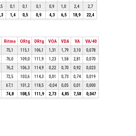
,5
0,1
0,1
0,1
0,9
1,0
2,4
2,7
,3
1,4
0,5
0,9
4,3
6,5
18,9
22,4
Ritmo
ORtg
DRtg
VOA
VDA
VA
VA/40
75,1
115,1
106,1
1,31
1,79
3,10
0,078
76,0
109,0
111,9
1,23
1,58
2,81
0,070
76,2
106,3
114,9
0,22
0,70
0,92
0,023
72,5
103,6
114,3
0,01
0,73
0,74
0,019
67,1
101,2
118,5
-0,04
0,05
0,01
0,000
74,8
108,5
111,9
2,73
4,85
7,58
0,047