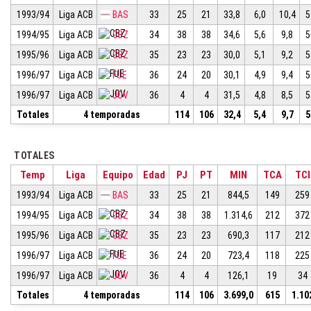
1993/94
Liga ACB
BAS
33
25
21
33,8
6,0
10,4
5
1994/95
Liga ACB
CBZ
34
38
38
34,6
5,6
9,8
5
1995/96
Liga ACB
CBZ
35
23
23
30,0
5,1
9,2
5
1996/97
Liga ACB
FUE
36
24
20
30,1
4,9
9,4
5
1996/97
Liga ACB
JOV
36
4
4
31,5
4,8
8,5
5
Totales
4 temporadas
114
106
32,4
5,4
9,7
5
TOTALES
Temp
Liga
Equipo
Edad
PJ
PT
MIN
TCA
TCI
1993/94
Liga ACB
BAS
33
25
21
844,5
149
259
1994/95
Liga ACB
CBZ
34
38
38
1.314,6
212
372
1995/96
Liga ACB
CBZ
35
23
23
690,3
117
212
1996/97
Liga ACB
FUE
36
24
20
723,4
118
225
1996/97
Liga ACB
JOV
36
4
4
126,1
19
34
Totales
4 temporadas
114
106
3.699,0
615
1.10