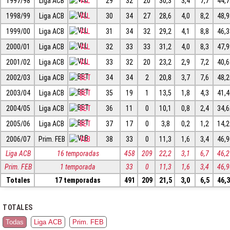
1997/98
Liga ACB
VLL
29
32
20
30,3
3,4
7,7
44,
1998/99
Liga ACB
VLL
30
34
27
28,6
4,0
8,2
48,
1999/00
Liga ACB
VLL
31
34
32
29,2
4,1
8,8
46,
2000/01
Liga ACB
VLL
32
33
33
31,2
4,0
8,3
47,
2001/02
Liga ACB
VLL
33
32
20
23,2
2,9
7,2
40,
2002/03
Liga ACB
BET
34
34
2
20,8
3,7
7,6
48,
2003/04
Liga ACB
BET
35
19
1
13,5
1,8
4,3
41,
2004/05
Liga ACB
BET
36
11
0
10,1
0,8
2,4
34,
2005/06
Liga ACB
BET
37
17
0
3,8
0,2
1,2
14,
2006/07
Prim. FEB
VLB
38
33
0
11,3
1,6
3,4
46,
Liga ACB
16 temporadas
458
209
22,2
3,1
6,7
46,
Prim. FEB
1 temporada
33
0
11,3
1,6
3,4
46,
Totales
17 temporadas
491
209
21,5
3,0
6,5
46,
TOTALES
Todas
Liga ACB
Prim. FEB