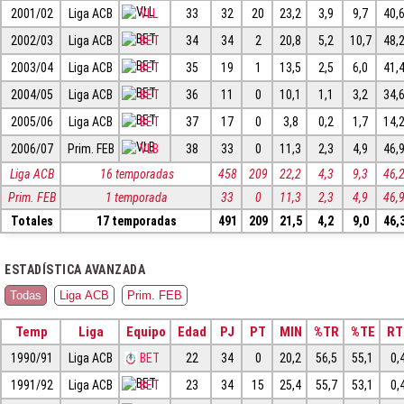
2001/02
Liga ACB
VLL
33
32
20
23,2
3,9
9,7
40,
2002/03
Liga ACB
BET
34
34
2
20,8
5,2
10,7
48,
2003/04
Liga ACB
BET
35
19
1
13,5
2,5
6,0
41,
2004/05
Liga ACB
BET
36
11
0
10,1
1,1
3,2
34,
2005/06
Liga ACB
BET
37
17
0
3,8
0,2
1,7
14,
2006/07
Prim. FEB
VLB
38
33
0
11,3
2,3
4,9
46,
Liga ACB
16 temporadas
458
209
22,2
4,3
9,3
46,
Prim. FEB
1 temporada
33
0
11,3
2,3
4,9
46,
Totales
17 temporadas
491
209
21,5
4,2
9,0
46,
ESTADÍSTICA AVANZADA
Todas
Liga ACB
Prim. FEB
Temp
Liga
Equipo
Edad
PJ
PT
MIN
%TR
%TE
RT
1990/91
Liga ACB
BET
22
34
0
20,2
56,5
55,1
0,
1991/92
Liga ACB
BET
23
34
15
25,4
55,7
53,1
0,