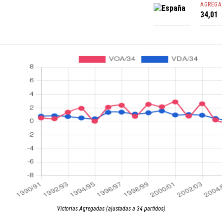
AGREGA
España
34,01
Victorias Agregadas (ajustadas a 34 partidos)