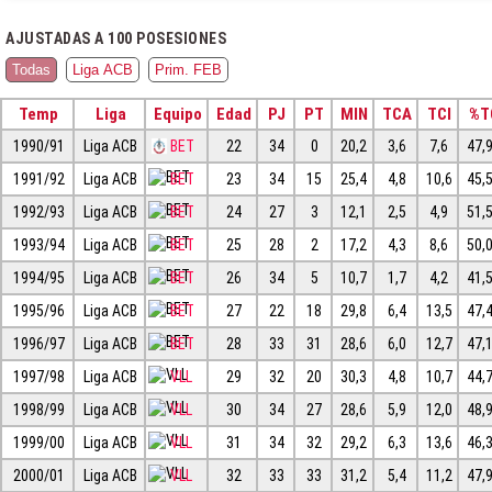
AJUSTADAS A 100 POSESIONES
Todas
Liga ACB
Prim. FEB
Temp
Liga
Equipo
Edad
PJ
PT
MIN
TCA
TCI
%T
1990/91
Liga ACB
BET
22
34
0
20,2
3,6
7,6
47,
1991/92
Liga ACB
BET
23
34
15
25,4
4,8
10,6
45,
1992/93
Liga ACB
BET
24
27
3
12,1
2,5
4,9
51,
1993/94
Liga ACB
BET
25
28
2
17,2
4,3
8,6
50,
1994/95
Liga ACB
BET
26
34
5
10,7
1,7
4,2
41,
1995/96
Liga ACB
BET
27
22
18
29,8
6,4
13,5
47,
1996/97
Liga ACB
BET
28
33
31
28,6
6,0
12,7
47,
1997/98
Liga ACB
VLL
29
32
20
30,3
4,8
10,7
44,
1998/99
Liga ACB
VLL
30
34
27
28,6
5,9
12,0
48,
1999/00
Liga ACB
VLL
31
34
32
29,2
6,3
13,6
46,
2000/01
Liga ACB
VLL
32
33
33
31,2
5,4
11,2
47,