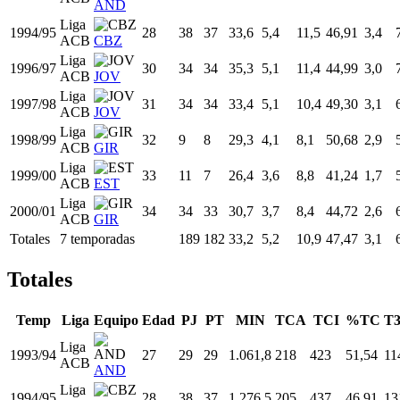
Liga Regular
Playoffs
Medias por partido
Temp
Liga
Equipo
Edad
PJ
PT
MIN
TCA
TCI
%TC
T3A
Liga
1993/94
27
29
29
36,6
7,5
14,6
51,54
3,9
ACB
AND
Liga
1994/95
28
38
37
33,6
5,4
11,5
46,91
3,4
ACB
CBZ
Liga
1996/97
30
34
34
35,3
5,1
11,4
44,99
3,0
ACB
JOV
Liga
1997/98
31
34
34
33,4
5,1
10,4
49,30
3,1
ACB
JOV
Liga
1998/99
32
9
8
29,3
4,1
8,1
50,68
2,9
ACB
GIR
Liga
1999/00
33
11
7
26,4
3,6
8,8
41,24
1,7
ACB
EST
Liga
2000/01
34
34
33
30,7
3,7
8,4
44,72
2,6
ACB
GIR
Totales
7 temporadas
189
182
33,2
5,2
10,9
47,47
3,1