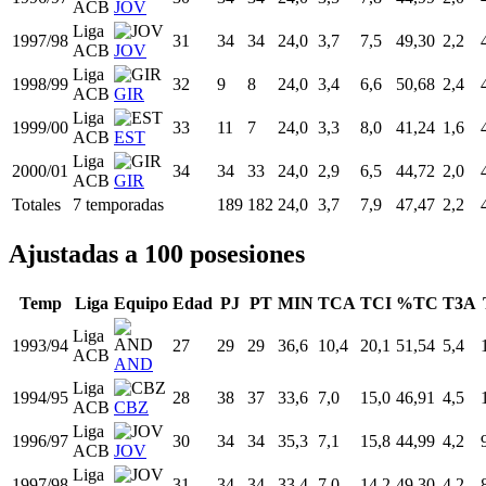
Temp
Liga
Equipo
Edad
PJ
PT
MIN
TCA
TCI
%TC
T3A
Liga
1993/94
27
29
29
24,0
4,9
9,6
51,54
2,6
ACB
AND
Liga
1994/95
28
38
37
24,0
3,9
8,2
46,91
2,5
ACB
CBZ
Liga
1996/97
30
34
34
24,0
3,5
7,8
44,99
2,0
ACB
JOV
Liga
1997/98
31
34
34
24,0
3,7
7,5
49,30
2,2
ACB
JOV
Liga
1998/99
32
9
8
24,0
3,4
6,6
50,68
2,4
ACB
GIR
Liga
1999/00
33
11
7
24,0
3,3
8,0
41,24
1,6
ACB
EST
Liga
2000/01
34
34
33
24,0
2,9
6,5
44,72
2,0
ACB
GIR
Totales
7 temporadas
189
182
24,0
3,7
7,9
47,47
2,2
Ajustadas a 100 posesiones
Temp
Liga
Equipo
Edad
PJ
PT
MIN
TCA
TCI
%TC
T3A