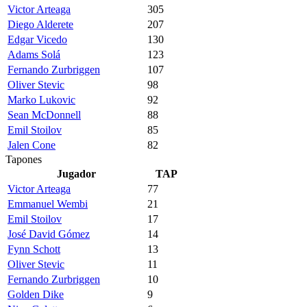
Victor Arteaga
305
Diego Alderete
207
Edgar Vicedo
130
Adams Solá
123
Fernando Zurbriggen
107
Oliver Stevic
98
Marko Lukovic
92
Sean McDonnell
88
Emil Stoilov
85
Jalen Cone
82
Tapones
Jugador
TAP
Victor Arteaga
77
Emmanuel Wembi
21
Emil Stoilov
17
José David Gómez
14
Fynn Schott
13
Oliver Stevic
11
Fernando Zurbriggen
10
Golden Dike
9