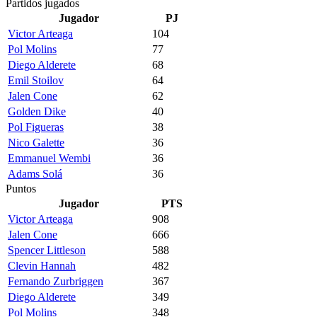
Partidos jugados
Jugador
PJ
Victor Arteaga
104
Pol Molins
77
Diego Alderete
68
Emil Stoilov
64
Jalen Cone
62
Golden Dike
40
Pol Figueras
38
Nico Galette
36
Emmanuel Wembi
36
Adams Solá
36
Puntos
Jugador
PTS
Victor Arteaga
908
Jalen Cone
666
Spencer Littleson
588
Clevin Hannah
482
Fernando Zurbriggen
367
Diego Alderete
349
Pol Molins
348