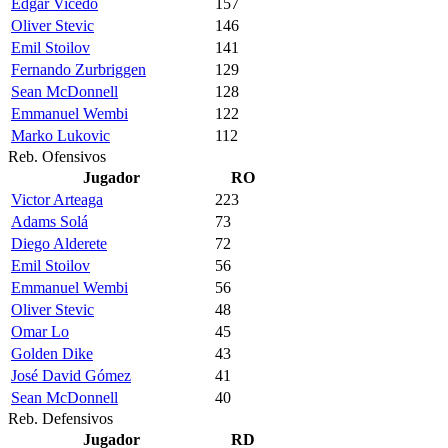
Edgar Vicedo
157
Oliver Stevic
146
Emil Stoilov
141
Fernando Zurbriggen
129
Sean McDonnell
128
Emmanuel Wembi
122
Marko Lukovic
112
Reb. Ofensivos
Jugador
RO
Victor Arteaga
223
Adams Solá
73
Diego Alderete
72
Emil Stoilov
56
Emmanuel Wembi
56
Oliver Stevic
48
Omar Lo
45
Golden Dike
43
José David Gómez
41
Sean McDonnell
40
Reb. Defensivos
Jugador
RD