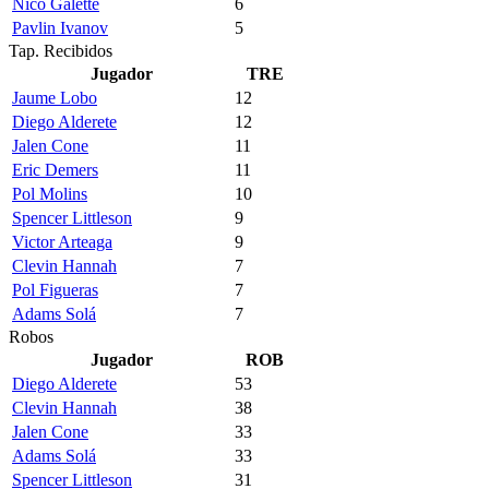
Nico Galette
6
Pavlin Ivanov
5
Tap. Recibidos
Jugador
TRE
Jaume Lobo
12
Diego Alderete
12
Jalen Cone
11
Eric Demers
11
Pol Molins
10
Spencer Littleson
9
Victor Arteaga
9
Clevin Hannah
7
Pol Figueras
7
Adams Solá
7
Robos
Jugador
ROB
Diego Alderete
53
Clevin Hannah
38
Jalen Cone
33
Adams Solá
33
Spencer Littleson
31