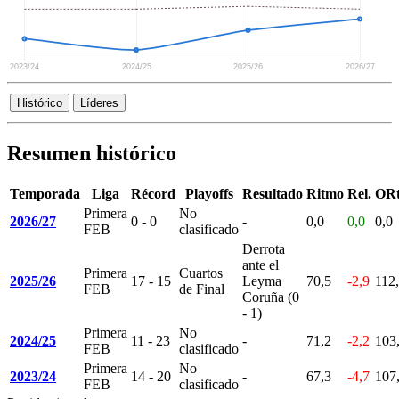
Histórico
Líderes
Resumen histórico
Temporada
Liga
Récord
Playoffs
Resultado
Ritmo
Rel.
OR
Primera
No
2026/27
0 - 0
-
0,0
0,0
0,0
FEB
clasificado
Derrota
ante el
Primera
Cuartos
2025/26
17 - 15
Leyma
70,5
-2,9
112
FEB
de Final
Coruña (0
- 1)
Primera
No
2024/25
11 - 23
-
71,2
-2,2
103
FEB
clasificado
Primera
No
2023/24
14 - 20
-
67,3
-4,7
107
FEB
clasificado