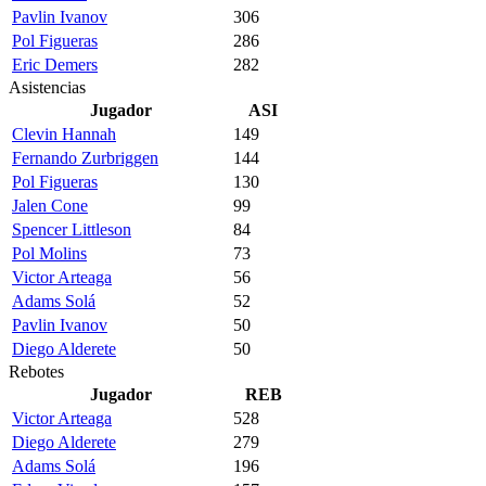
Pavlin Ivanov
306
Pol Figueras
286
Eric Demers
282
Asistencias
Jugador
ASI
Clevin Hannah
149
Fernando Zurbriggen
144
Pol Figueras
130
Jalen Cone
99
Spencer Littleson
84
Pol Molins
73
Victor Arteaga
56
Adams Solá
52
Pavlin Ivanov
50
Diego Alderete
50
Rebotes
Jugador
REB
Victor Arteaga
528
Diego Alderete
279
Adams Solá
196