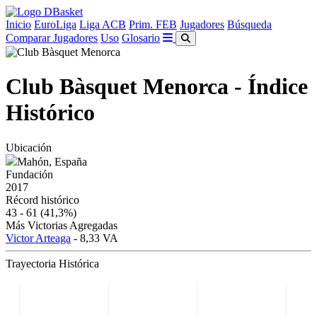
Inicio
EuroLiga
Liga ACB
Prim. FEB
Jugadores
Búsqueda
Comparar Jugadores
Uso
Glosario
Club Bàsquet Menorca - Índice
Histórico
Ubicación
Mahón, España
Fundación
2017
Récord histórico
43 - 61
(41,3%)
Más Victorias Agregadas
Victor Arteaga
- 8,33 VA
Trayectoria Histórica