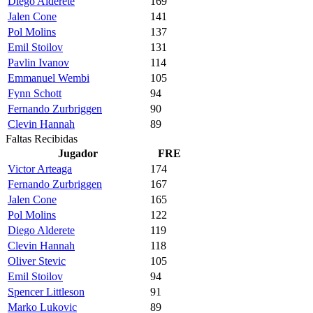
Diego Alderete
169
Jalen Cone
141
Pol Molins
137
Emil Stoilov
131
Pavlin Ivanov
114
Emmanuel Wembi
105
Fynn Schott
94
Fernando Zurbriggen
90
Clevin Hannah
89
Faltas Recibidas
Jugador
FRE
Victor Arteaga
174
Fernando Zurbriggen
167
Jalen Cone
165
Pol Molins
122
Diego Alderete
119
Clevin Hannah
118
Oliver Stevic
105
Emil Stoilov
94
Spencer Littleson
91
Marko Lukovic
89