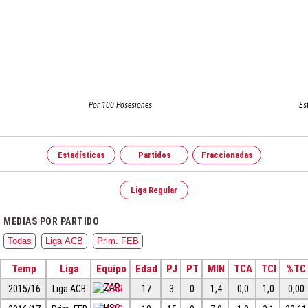
Por 100 Posesiones
Es
Estadísticas
Partidos
Fraccionadas
Liga Regular
MEDIAS POR PARTIDO
Todas
Liga ACB
Prim. FEB
Temp
Liga
Equipo
Edad
PJ
PT
MIN
TCA
TCI
%TC
2015/16
Liga ACB
ZAR
17
3
0
1,4
0,0
1,0
0,00