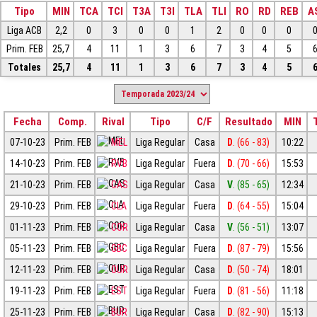
Tipo
MIN
TCA
TCI
T3A
T3I
TLA
TLI
RO
RD
REB
A
Liga ACB
2,2
0
3
0
0
1
2
0
0
0
Prim. FEB
25,7
4
11
1
3
6
7
3
4
5
Totales
25,7
4
11
1
3
6
7
3
4
5
Fecha
Comp.
Rival
Tipo
C/F
Resultado
MIN
07-10-23
Prim. FEB
MEL
Liga Regular
Casa
D
. (66 - 83)
10:22
14-10-23
Prim. FEB
RVB
Liga Regular
Fuera
D
. (70 - 66)
15:53
21-10-23
Prim. FEB
CAS
Liga Regular
Casa
V
. (85 - 65)
12:34
29-10-23
Prim. FEB
CLA
Liga Regular
Fuera
D
. (64 - 55)
15:04
01-11-23
Prim. FEB
COR
Liga Regular
Casa
V
. (56 - 51)
13:07
05-11-23
Prim. FEB
GBC
Liga Regular
Fuera
D
. (87 - 79)
15:56
12-11-23
Prim. FEB
OUR
Liga Regular
Casa
D
. (50 - 74)
18:01
19-11-23
Prim. FEB
EST
Liga Regular
Fuera
D
. (81 - 56)
11:18
25-11-23
Prim. FEB
BUR
Liga Regular
Casa
D
. (82 - 90)
15:13