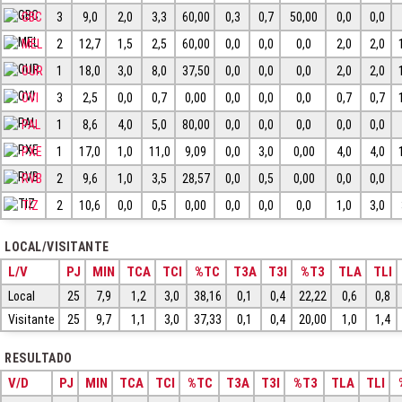
GBC
3
9,0
2,0
3,3
60,00
0,3
0,7
50,00
0,0
0,0
MEL
2
12,7
1,5
2,5
60,00
0,0
0,0
0,0
2,0
2,0
OUR
1
18,0
3,0
8,0
37,50
0,0
0,0
0,0
2,0
2,0
OVI
3
2,5
0,0
0,7
0,00
0,0
0,0
0,0
0,7
0,7
PAL
1
8,6
4,0
5,0
80,00
0,0
0,0
0,0
0,0
0,0
PXE
1
17,0
1,0
11,0
9,09
0,0
3,0
0,00
4,0
4,0
RVB
2
9,6
1,0
3,5
28,57
0,0
0,5
0,00
0,0
0,0
TIZ
2
10,6
0,0
0,5
0,00
0,0
0,0
0,0
1,0
3,0
LOCAL/VISITANTE
L/V
PJ
MIN
TCA
TCI
%TC
T3A
T3I
%T3
TLA
TLI
Local
25
7,9
1,2
3,0
38,16
0,1
0,4
22,22
0,6
0,8
Visitante
25
9,7
1,1
3,0
37,33
0,1
0,4
20,00
1,0
1,4
RESULTADO
V/D
PJ
MIN
TCA
TCI
%TC
T3A
T3I
%T3
TLA
TLI