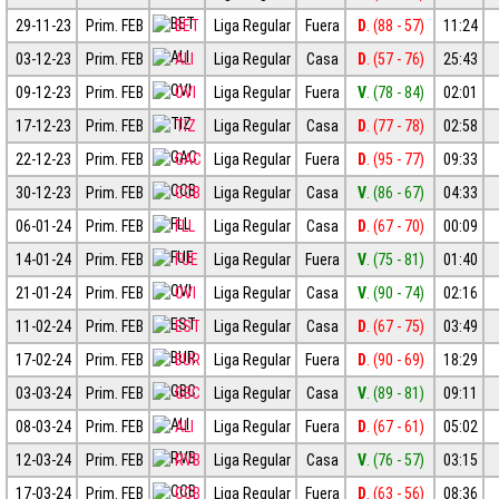
29-11-23
Prim. FEB
BET
Liga Regular
Fuera
D
. (88 - 57)
11:24
03-12-23
Prim. FEB
ALI
Liga Regular
Casa
D
. (57 - 76)
25:43
09-12-23
Prim. FEB
OVI
Liga Regular
Fuera
V
. (78 - 84)
02:01
17-12-23
Prim. FEB
TIZ
Liga Regular
Casa
D
. (77 - 78)
02:58
22-12-23
Prim. FEB
GAC
Liga Regular
Fuera
D
. (95 - 77)
09:33
30-12-23
Prim. FEB
CCB
Liga Regular
Casa
V
. (86 - 67)
04:33
06-01-24
Prim. FEB
FLL
Liga Regular
Casa
D
. (67 - 70)
00:09
14-01-24
Prim. FEB
FUE
Liga Regular
Fuera
V
. (75 - 81)
01:40
21-01-24
Prim. FEB
OVI
Liga Regular
Casa
V
. (90 - 74)
02:16
11-02-24
Prim. FEB
EST
Liga Regular
Casa
D
. (67 - 75)
03:49
17-02-24
Prim. FEB
BUR
Liga Regular
Fuera
D
. (90 - 69)
18:29
03-03-24
Prim. FEB
GBC
Liga Regular
Casa
V
. (89 - 81)
09:11
08-03-24
Prim. FEB
ALI
Liga Regular
Fuera
D
. (67 - 61)
05:02
12-03-24
Prim. FEB
RVB
Liga Regular
Casa
V
. (76 - 57)
03:15
17-03-24
Prim. FEB
CCB
Liga Regular
Fuera
D
. (63 - 56)
08:36