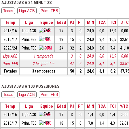
AJUSTADAS A 24 MINUTOS
Todas
Liga ACB
Prim. FEB
Temp
Liga
Equipo
Edad
PJ
PT
MIN
TCA
TCI
%TC
2015/16
Liga ACB
ZAR
17
3
0
24,0
0,0
16,9
0,00
2016/17
Prim. FEB
HSC
18
15
0
24,0
3,4
10,5
32,6
2023/24
Prim. FEB
CBM
24
32
2
24,0
3,0
7,4
41,1
Liga ACB
1 temporada
3
0
24,0
0,0
16,9
0,00
Prim. FEB
2 temporadas
47
2
24,0
3,1
8,1
38,5
Totales
3 temporadas
50
2
24,0
3,1
8,2
37,7
AJUSTADAS A 100 POSESIONES
Todas
Liga ACB
Prim. FEB
Temp
Liga
Equipo
Edad
PJ
PT
MIN
TCA
TCI
%TC
2015/16
Liga ACB
ZAR
17
3
0
1,4
0,0
1,4
0,00
2016/17
Prim. FEB
HSC
18
15
0
7,0
1,4
4,3
32,61