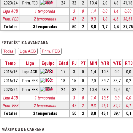
2023/24
Prim. FEB
CBM
24
32
2
10,4
2,0
4,8
41,18
Liga ACB
1 temporada
3
0
1,4
0,0
1,4
0,00
Prim. FEB
2 temporadas
47
2
9,3
1,8
4,6
38,51
Totales
3 temporadas
50
2
8,8
1,7
4,4
37,75
ESTADÍSTICA AVANZADA
Todas
Liga ACB
Prim. FEB
Temp
Liga
Equipo
Edad
PJ
PT
MIN
%TR
%TE
RT3
2015/16
Liga ACB
ZAR
17
3
0
1,4
10,5
0,0
0,0
2016/17
Prim. FEB
HSC
18
15
0
7,0
39,7
33,7
0,2
2023/24
Prim. FEB
CBM
24
32
2
10,4
48,8
42,6
0,1
Liga ACB
1 temporada
3
0
1,4
10,5
0,0
0,0
Prim. FEB
2 temporadas
47
2
9,3
46,1
39,9
0,1
Totales
3 temporadas
50
2
8,8
45,1
39,1
0,1
MÁXIMOS DE CARRERA