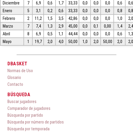
Diciembre
7
6,9
0,6
1,7
33,33
0,0
0,0
0,0
0,6
0,
Enero
5
3,1
0,2
0,6
33,33
0,0
0,0
0,0
0,8
0,
Febrero
2
11,2
1,5
3,5
42,86
0,0
0,0
0,0
1,0
2,
Marzo
7
7,4
1,3
2,9
45,00
0,0
0,1
0,00
1,4
2,
Abril
8
6,9
0,5
1,1
44,44
0,0
0,0
0,0
0,6
1,
Mayo
1
19,7
2,0
4,0
50,00
1,0
2,0
50,00
2,0
2,
DBASKET
Normas de Uso
Glosario
Contacto
BÚSQUEDA
Buscar jugadores
Comparador de jugadores
Búsqueda por partido
Búsqueda por número de partidos
Búsqueda por temporada