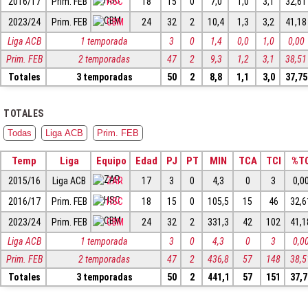
2016/17
Prim. FEB
HSC
18
15
0
7,0
1,0
3,1
32,61
2023/24
Prim. FEB
CBM
24
32
2
10,4
1,3
3,2
41,18
Liga ACB
1 temporada
3
0
1,4
0,0
1,0
0,00
Prim. FEB
2 temporadas
47
2
9,3
1,2
3,1
38,51
Totales
3 temporadas
50
2
8,8
1,1
3,0
37,75
TOTALES
Todas
Liga ACB
Prim. FEB
Temp
Liga
Equipo
Edad
PJ
PT
MIN
TCA
TCI
%T
2015/16
Liga ACB
ZAR
17
3
0
4,3
0
3
0,0
2016/17
Prim. FEB
HSC
18
15
0
105,5
15
46
32,6
2023/24
Prim. FEB
CBM
24
32
2
331,3
42
102
41,1
Liga ACB
1 temporada
3
0
4,3
0
3
0,0
Prim. FEB
2 temporadas
47
2
436,8
57
148
38,5
Totales
3 temporadas
50
2
441,1
57
151
37,7