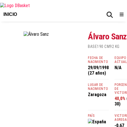
INICIO
Álvaro Sanz
BASE
190 CM
92 KG
FECHA DE
EQUIPO
NACIMIENTO
ACTUA
29/09/1998
N/A
(27 años)
LUGAR DE
PORCE
NACIMIENTO
DE
VICTOR
Zaragoza
40,0%
30)
PAÍS
VICTOR
AGREGA
España
-0,67