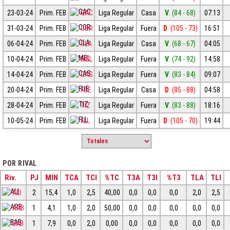
23-03-24
Prim. FEB
GAC
Liga Regular
Casa
V
. (84 - 68)
07:13
31-03-24
Prim. FEB
COR
Liga Regular
Fuera
D
. (105 - 73)
16:51
06-04-24
Prim. FEB
CLA
Liga Regular
Casa
V
. (68 - 67)
04:05
10-04-24
Prim. FEB
MEL
Liga Regular
Fuera
V
. (74 - 92)
14:58
14-04-24
Prim. FEB
CAS
Liga Regular
Fuera
V
. (83 - 84)
09:07
20-04-24
Prim. FEB
FUE
Liga Regular
Casa
D
. (85 - 88)
04:58
28-04-24
Prim. FEB
TIZ
Liga Regular
Fuera
V
. (83 - 88)
18:16
10-05-24
Prim. FEB
FLL
Liga Regular
Fuera
D
. (105 - 70)
19:44
POR RIVAL
Riv.
PJ
MIN
TCA
TCI
%TC
T3A
T3I
%T3
TLA
TLI
ALI
2
15,4
1,0
2,5
40,00
0,0
0,0
0,0
2,0
2,5
ARB
1
4,1
1,0
2,0
50,00
0,0
0,0
0,0
0,0
0,0
BAB
1
7,9
0,0
2,0
0,00
0,0
0,0
0,0
0,0
0,0