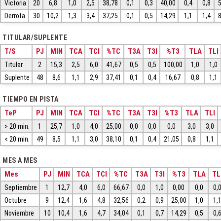
Victoria
20
6,8
1,0
2,5
38,78
0,1
0,3
40,00
0,4
0,8
5
Derrota
30
10,2
1,3
3,4
37,25
0,1
0,5
14,29
1,1
1,4
8
TITULAR/SUPLENTE
T/S
PJ
MIN
TCA
TCI
%TC
T3A
T3I
%T3
TLA
TLI
Titular
2
15,3
2,5
6,0
41,67
0,5
0,5
100,00
1,0
1,0
Suplente
48
8,6
1,1
2,9
37,41
0,1
0,4
16,67
0,8
1,1
TIEMPO EN PISTA
TeP
PJ
MIN
TCA
TCI
%TC
T3A
T3I
%T3
TLA
TLI
> 20 min.
1
25,7
1,0
4,0
25,00
0,0
0,0
0,0
3,0
3,0
< 20 min.
49
8,5
1,1
3,0
38,10
0,1
0,4
21,05
0,8
1,1
MES A MES
Mes
PJ
MIN
TCA
TCI
%TC
T3A
T3I
%T3
TLA
TL
Septiembre
1
12,7
4,0
6,0
66,67
0,0
1,0
0,00
0,0
0,
Octubre
9
12,4
1,6
4,8
32,56
0,2
0,9
25,00
1,0
1,
Noviembre
10
10,4
1,6
4,7
34,04
0,1
0,7
14,29
0,5
0,