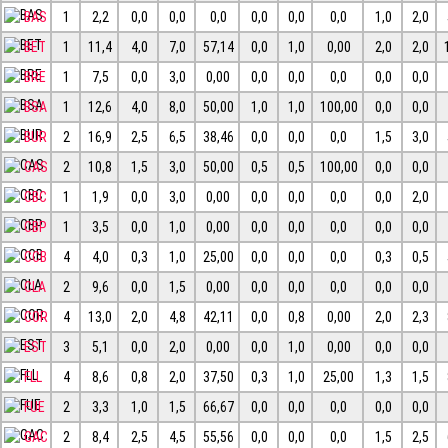
BAS
1
2,2
0,0
0,0
0,0
0,0
0,0
0,0
1,0
2,0
BET
1
11,4
4,0
7,0
57,14
0,0
1,0
0,00
2,0
2,0
BRE
1
7,5
0,0
3,0
0,00
0,0
0,0
0,0
0,0
0,0
BSA
1
12,6
4,0
8,0
50,00
1,0
1,0
100,00
0,0
0,0
BUR
2
16,9
2,5
6,5
38,46
0,0
0,0
0,0
1,5
3,0
CAS
2
10,8
1,5
3,0
50,00
0,5
0,5
100,00
0,0
0,0
CBC
1
1,9
0,0
3,0
0,00
0,0
0,0
0,0
0,0
2,0
CBP
1
3,5
0,0
1,0
0,00
0,0
0,0
0,0
0,0
0,0
CCB
4
4,0
0,3
1,0
25,00
0,0
0,0
0,0
0,3
0,5
CLA
2
9,6
0,0
1,5
0,00
0,0
0,0
0,0
0,0
0,0
COR
4
13,0
2,0
4,8
42,11
0,0
0,8
0,00
2,0
2,3
EST
3
5,1
0,0
2,0
0,00
0,0
1,0
0,00
0,0
0,0
FLL
4
8,6
0,8
2,0
37,50
0,3
1,0
25,00
1,3
1,5
FUE
2
3,3
1,0
1,5
66,67
0,0
0,0
0,0
0,0
0,0
GAC
2
8,4
2,5
4,5
55,56
0,0
0,0
0,0
1,5
2,5