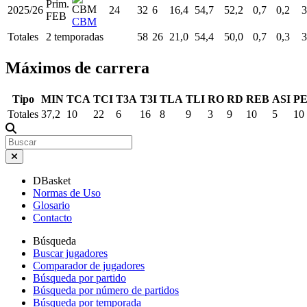
Prim.
2025/26
24
32
6
16,4
54,7
52,2
0,7
0,2
3
FEB
CBM
Totales
2 temporadas
58
26
21,0
54,4
50,0
0,7
0,3
3
Máximos de carrera
Tipo
MIN
TCA
TCI
T3A
T3I
TLA
TLI
RO
RD
REB
ASI
P
Totales
37,2
10
22
6
16
8
9
3
9
10
5
10
DBasket
Normas de Uso
Glosario
Contacto
Búsqueda
Buscar jugadores
Comparador de jugadores
Búsqueda por partido
Búsqueda por número de partidos
Búsqueda por temporada