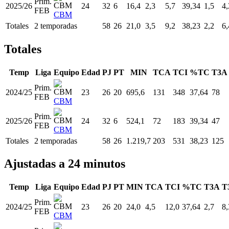
Prim.
2025/26
24
32
6
16,4
2,3
5,7
39,34
1,5
4,
FEB
CBM
Totales
2 temporadas
58
26
21,0
3,5
9,2
38,23
2,2
6,
Totales
Temp
Liga
Equipo
Edad
PJ
PT
MIN
TCA
TCI
%TC
T3A
Prim.
2024/25
23
26
20
695,6
131
348
37,64
78
FEB
CBM
Prim.
2025/26
24
32
6
524,1
72
183
39,34
47
FEB
CBM
Totales
2 temporadas
58
26
1.219,7
203
531
38,23
125
Ajustadas a 24 minutos
Temp
Liga
Equipo
Edad
PJ
PT
MIN
TCA
TCI
%TC
T3A
T
Prim.
2024/25
23
26
20
24,0
4,5
12,0
37,64
2,7
8,
FEB
CBM