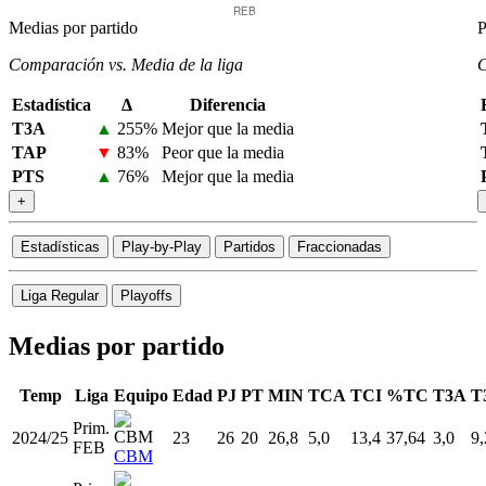
Medias por partido
P
Comparación vs. Media de la liga
C
Estadística
Δ
Diferencia
T3A
▲
255%
Mejor que la media
TAP
▼
83%
Peor que la media
PTS
▲
76%
Mejor que la media
+
Estadísticas
Play-by-Play
Partidos
Fraccionadas
Liga Regular
Playoffs
Medias por partido
Temp
Liga
Equipo
Edad
PJ
PT
MIN
TCA
TCI
%TC
T3A
T
Prim.
2024/25
23
26
20
26,8
5,0
13,4
37,64
3,0
9,
FEB
CBM