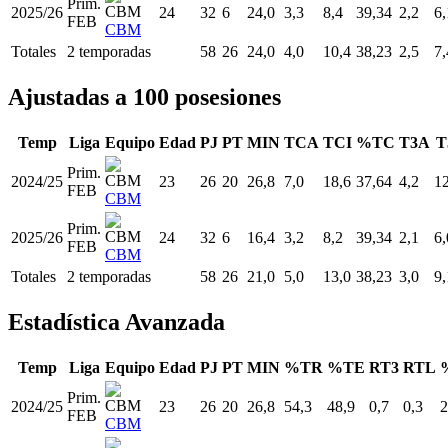
Prim.
2025/26
24
32
6
24,0
3,3
8,4
39,34
2,2
6,
FEB
CBM
Totales
2 temporadas
58
26
24,0
4,0
10,4
38,23
2,5
7,
Ajustadas a 100 posesiones
Temp
Liga
Equipo
Edad
PJ
PT
MIN
TCA
TCI
%TC
T3A
T
Prim.
2024/25
23
26
20
26,8
7,0
18,6
37,64
4,2
12
FEB
CBM
Prim.
2025/26
24
32
6
16,4
3,2
8,2
39,34
2,1
6,
FEB
CBM
Totales
2 temporadas
58
26
21,0
5,0
13,0
38,23
3,0
9,
Estadística Avanzada
Temp
Liga
Equipo
Edad
PJ
PT
MIN
%TR
%TE
RT3
RTL
Prim.
2024/25
23
26
20
26,8
54,3
48,9
0,7
0,3
2
FEB
CBM