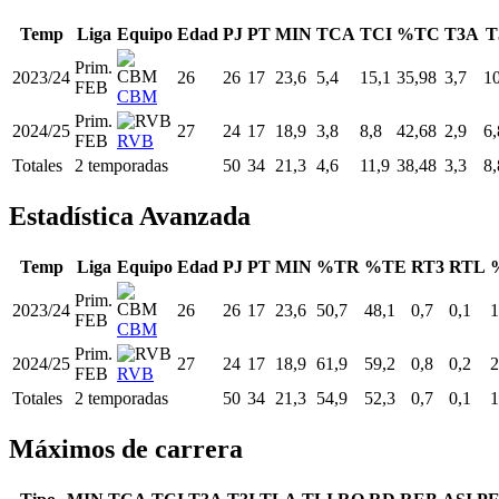
Temp
Liga
Equipo
Edad
PJ
PT
MIN
TCA
TCI
%TC
T3A
T
Prim.
2023/24
26
26
17
23,6
5,4
15,1
35,98
3,7
10
FEB
CBM
Prim.
2024/25
27
24
17
18,9
3,8
8,8
42,68
2,9
6,
FEB
RVB
Totales
2 temporadas
50
34
21,3
4,6
11,9
38,48
3,3
8,
Estadística Avanzada
Temp
Liga
Equipo
Edad
PJ
PT
MIN
%TR
%TE
RT3
RTL
Prim.
2023/24
26
26
17
23,6
50,7
48,1
0,7
0,1
1
FEB
CBM
Prim.
2024/25
27
24
17
18,9
61,9
59,2
0,8
0,2
2
FEB
RVB
Totales
2 temporadas
50
34
21,3
54,9
52,3
0,7
0,1
1
Máximos de carrera