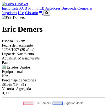
Inicio
Liga ACB
Prim. FEB
Jugadores
Búsqueda
Comparar
Jugadores
Uso
Glosario
Eric Demers
Escolta
186 cm
Fecha de nacimiento
12/03/1997 (29 años)
Lugar de Nacimiento
Acushnet, Massachusetts
País
Estados Unidos
Equipo actual
N/A
Porcentaje de victorias
38,0%
(19 - 31)
Victorias Agregadas
0,90