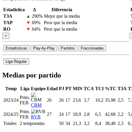
Estadística
Δ
Diferencia
T3A
▲
290%
Mejor que la media
TAP
▼
69%
Peor que la media
RO
▼
64%
Peor que la media
+
Estadísticas
Play-by-Play
Partidos
Fraccionadas
Liga Regular
Medias por partido
Temp
Liga
Equipo
Edad
PJ
PT
MIN
TCA
TCI
%TC
T3A
T
Prim.
2023/24
26
26
17
23,6
3,7
10,2
35,98
2,5
7,
FEB
CBM
Prim.
2024/25
27
24
17
18,9
2,8
6,5
42,68
2,2
5,
FEB
RVB
Totales
2 temporadas
50
34
21,3
3,2
8,4
38,48
2,3
6,