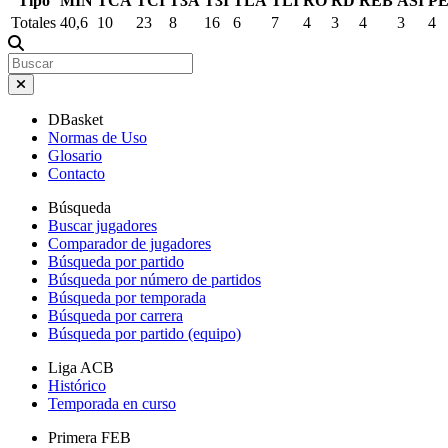
Tipo
MIN
TCA
TCI
T3A
T3I
TLA
TLI
RO
RD
REB
ASI
P
Totales
40,6
10
23
8
16
6
7
4
3
4
3
4
DBasket
Normas de Uso
Glosario
Contacto
Búsqueda
Buscar jugadores
Comparador de jugadores
Búsqueda por partido
Búsqueda por número de partidos
Búsqueda por temporada
Búsqueda por carrera
Búsqueda por partido (equipo)
Liga ACB
Histórico
Temporada en curso
Primera FEB