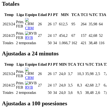
Totales
Temp
Liga
Equipo
Edad
PJ
PT
MIN
TCA
TCI
%TC
T3A
Prim.
2023/24
26
26
17
612,5
95
264
35,98
64
FEB
CBM
Prim.
2024/25
27
24
17
454,2
67
157
42,68
52
FEB
RVB
Totales
2 temporadas
50
34
1.066,7
162
421
38,48
116
Ajustadas a 24 minutos
Temp
Liga
Equipo
Edad
PJ
PT
MIN
TCA
TCI
%TC
T3A
T
Prim.
2023/24
26
26
17
24,0
3,7
10,3
35,98
2,5
7,
FEB
CBM
Prim.
2024/25
27
24
17
24,0
3,5
8,3
42,68
2,7
6,
FEB
RVB
Totales
2 temporadas
50
34
24,0
3,6
9,5
38,48
2,6
7,
Ajustadas a 100 posesiones