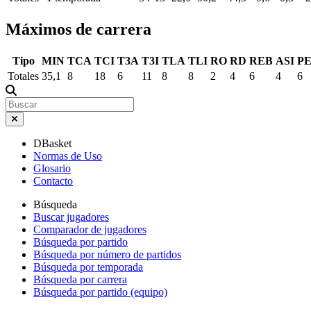
Máximos de carrera
Tipo
MIN
TCA
TCI
T3A
T3I
TLA
TLI
RO
RD
REB
ASI
P
Totales
35,1
8
18
6
11
8
8
2
4
6
4
6
DBasket
Normas de Uso
Glosario
Contacto
Búsqueda
Buscar jugadores
Comparador de jugadores
Búsqueda por partido
Búsqueda por número de partidos
Búsqueda por temporada
Búsqueda por carrera
Búsqueda por partido (equipo)