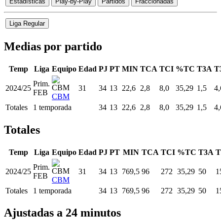
Estadísticas
Play-by-Play
Partidos
Fraccionadas
Liga Regular
Medias por partido
Temp
Liga
Equipo
Edad
PJ
PT
MIN
TCA
TCI
%TC
T3A
T
Prim.
2024/25
31
34
13
22,6
2,8
8,0
35,29
1,5
4,
FEB
CBM
Totales
1 temporada
34
13
22,6
2,8
8,0
35,29
1,5
4,
Totales
Temp
Liga
Equipo
Edad
PJ
PT
MIN
TCA
TCI
%TC
T3A
T
Prim.
2024/25
31
34
13
769,5
96
272
35,29
50
1
FEB
CBM
Totales
1 temporada
34
13
769,5
96
272
35,29
50
1
Ajustadas a 24 minutos