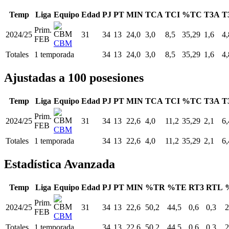
Temp
Liga
Equipo
Edad
PJ
PT
MIN
TCA
TCI
%TC
T3A
T
Prim.
2024/25
31
34
13
24,0
3,0
8,5
35,29
1,6
4,
FEB
CBM
Totales
1 temporada
34
13
24,0
3,0
8,5
35,29
1,6
4,
Ajustadas a 100 posesiones
Temp
Liga
Equipo
Edad
PJ
PT
MIN
TCA
TCI
%TC
T3A
T
Prim.
2024/25
31
34
13
22,6
4,0
11,2
35,29
2,1
6,
FEB
CBM
Totales
1 temporada
34
13
22,6
4,0
11,2
35,29
2,1
6,
Estadística Avanzada
Temp
Liga
Equipo
Edad
PJ
PT
MIN
%TR
%TE
RT3
RTL
Prim.
2024/25
31
34
13
22,6
50,2
44,5
0,6
0,3
2
FEB
CBM
Totales
1 temporada
34
13
22,6
50,2
44,5
0,6
0,3
2