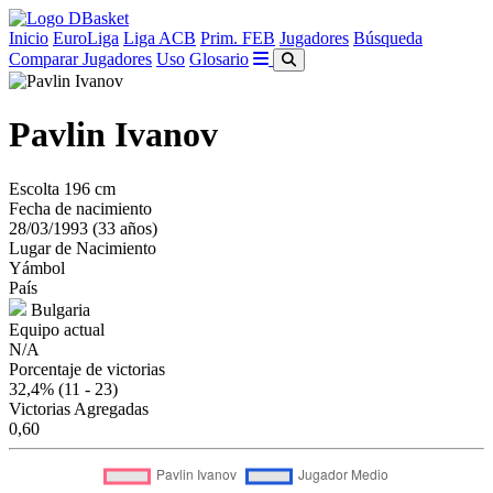
Inicio
EuroLiga
Liga ACB
Prim. FEB
Jugadores
Búsqueda
Comparar Jugadores
Uso
Glosario
Pavlin Ivanov
Escolta
196 cm
Fecha de nacimiento
28/03/1993 (33 años)
Lugar de Nacimiento
Yámbol
País
Bulgaria
Equipo actual
N/A
Porcentaje de victorias
32,4%
(11 - 23)
Victorias Agregadas
0,60