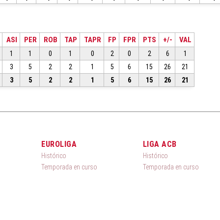
ASI
PER
ROB
TAP
TAPR
FP
FPR
PTS
+/-
VAL
1
1
0
1
0
2
0
2
6
1
3
5
2
2
1
5
6
15
26
21
3
5
2
2
1
5
6
15
26
21
EUROLIGA
LIGA ACB
Histórico
Histórico
Temporada en curso
Temporada en curso