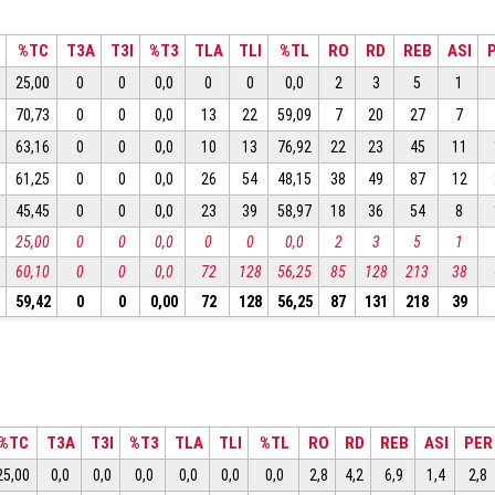
%TC
T3A
T3I
%T3
TLA
TLI
%TL
RO
RD
REB
ASI
25,00
0
0
0,0
0
0
0,0
2
3
5
1
70,73
0
0
0,0
13
22
59,09
7
20
27
7
63,16
0
0
0,0
10
13
76,92
22
23
45
11
61,25
0
0
0,0
26
54
48,15
38
49
87
12
45,45
0
0
0,0
23
39
58,97
18
36
54
8
25,00
0
0
0,0
0
0
0,0
2
3
5
1
60,10
0
0
0,0
72
128
56,25
85
128
213
38
59,42
0
0
0,00
72
128
56,25
87
131
218
39
%TC
T3A
T3I
%T3
TLA
TLI
%TL
RO
RD
REB
ASI
PER
25,00
0,0
0,0
0,0
0,0
0,0
0,0
2,8
4,2
6,9
1,4
2,8