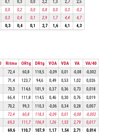
0,1
0,3
0,0
2,2
1,3
2,7
2,5
0,0
0,2
0,0
0,8
0,0
0,3
-0,2
0,3
0,4
0,1
2,9
1,7
4,4
4,7
0,3
0,4
0,1
2,7
1,6
4,1
4,3
O
Ritmo
ORtg
DRtg
VOA
VDA
VA
VA/40
72,4
60,8
118,5
-0,09
0,01
-0,08
-0,002
71,4
123,7
94,6
0,49
0,53
1,02
0,026
70,3
114,6
101,9
0,37
0,36
0,73
0,018
66,4
111,8
114,5
0,46
0,30
0,76
0,019
70,2
99,3
110,3
-0,06
0,34
0,28
0,007
72,4
60,8
118,5
-0,09
0,01
-0,08
-0,002
69,3
111,7
106,9
1,26
1,53
2,79
0,017
69,6
110,7
107,9
1,17
1,54
2,71
0,014