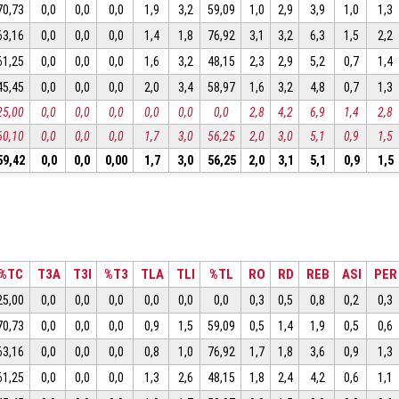
70,73
0,0
0,0
0,0
1,9
3,2
59,09
1,0
2,9
3,9
1,0
1,3
63,16
0,0
0,0
0,0
1,4
1,8
76,92
3,1
3,2
6,3
1,5
2,2
61,25
0,0
0,0
0,0
1,6
3,2
48,15
2,3
2,9
5,2
0,7
1,4
45,45
0,0
0,0
0,0
2,0
3,4
58,97
1,6
3,2
4,8
0,7
1,3
25,00
0,0
0,0
0,0
0,0
0,0
0,0
2,8
4,2
6,9
1,4
2,8
60,10
0,0
0,0
0,0
1,7
3,0
56,25
2,0
3,0
5,1
0,9
1,5
59,42
0,0
0,0
0,00
1,7
3,0
56,25
2,0
3,1
5,1
0,9
1,5
%TC
T3A
T3I
%T3
TLA
TLI
%TL
RO
RD
REB
ASI
PER
25,00
0,0
0,0
0,0
0,0
0,0
0,0
0,3
0,5
0,8
0,2
0,3
70,73
0,0
0,0
0,0
0,9
1,5
59,09
0,5
1,4
1,9
0,5
0,6
63,16
0,0
0,0
0,0
0,8
1,0
76,92
1,7
1,8
3,6
0,9
1,3
61,25
0,0
0,0
0,0
1,3
2,6
48,15
1,8
2,4
4,2
0,6
1,1