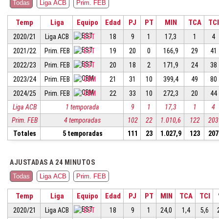
Todas
Liga ACB
Prim. FEB
Temp
Liga
Equipo
Edad
PJ
PT
MIN
TCA
TCI
2020/21
Liga ACB
EST
18
9
1
17,3
1
4
2021/22
Prim. FEB
EST
19
20
0
166,9
29
41
2022/23
Prim. FEB
EST
20
18
2
171,9
24
38
2023/24
Prim. FEB
CBM
21
31
10
399,4
49
80
2024/25
Prim. FEB
CBM
22
33
10
272,3
20
44
Liga ACB
1 temporada
9
1
17,3
1
4
Prim. FEB
4 temporadas
102
22
1.010,6
122
203
Totales
5 temporadas
111
23
1.027,9
123
207
AJUSTADAS A 24 MINUTOS
Todas
Liga ACB
Prim. FEB
Temp
Liga
Equipo
Edad
PJ
PT
MIN
TCA
TCI
2020/21
Liga ACB
EST
18
9
1
24,0
1,4
5,6