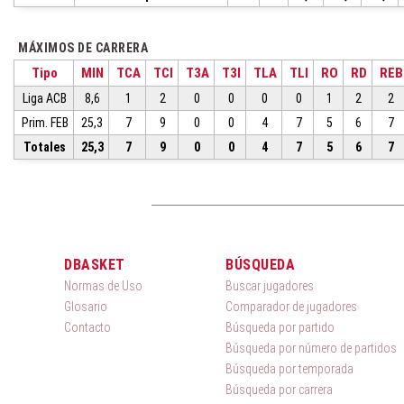
MÁXIMOS DE CARRERA
Tipo
MIN
TCA
TCI
T3A
T3I
TLA
TLI
RO
RD
REB
Liga ACB
8,6
1
2
0
0
0
0
1
2
2
Prim. FEB
25,3
7
9
0
0
4
7
5
6
7
Totales
25,3
7
9
0
0
4
7
5
6
7
DBASKET
BÚSQUEDA
Normas de Uso
Buscar jugadores
Glosario
Comparador de jugadores
Contacto
Búsqueda por partido
Búsqueda por número de partidos
Búsqueda por temporada
Búsqueda por carrera