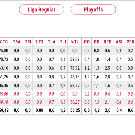
Liga Regular
Playoffs
%TC
T3A
T3I
%T3
TLA
TLI
%TL
RO
RD
REB
ASI
PER
25,00
0,0
0,0
0,0
0,0
0,0
0,0
0,2
0,3
0,6
0,1
0,2
70,73
0,0
0,0
0,0
0,7
1,1
59,09
0,4
1,0
1,4
0,4
0,5
63,16
0,0
0,0
0,0
0,6
0,7
76,92
1,2
1,3
2,5
0,6
0,9
61,25
0,0
0,0
0,0
0,8
1,7
48,15
1,2
1,6
2,8
0,4
0,7
45,45
0,0
0,0
0,0
0,7
1,2
58,97
0,5
1,1
1,6
0,2
0,5
25,00
0,0
0,0
0,0
0,0
0,0
0,0
0,2
0,3
0,6
0,1
0,2
60,10
0,0
0,0
0,0
0,7
1,3
56,25
0,8
1,3
2,1
0,4
0,6
59,42
0,0
0,0
0,00
0,6
1,2
56,25
0,8
1,2
2,0
0,4
0,6