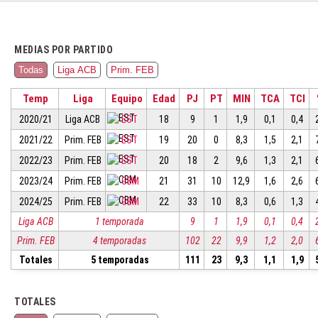
MEDIAS POR PARTIDO
Todas
Liga ACB
Prim. FEB
Temp
Liga
Equipo
Edad
PJ
PT
MIN
TCA
TCI
2020/21
Liga ACB
EST
18
9
1
1,9
0,1
0,4
2021/22
Prim. FEB
EST
19
20
0
8,3
1,5
2,1
2022/23
Prim. FEB
EST
20
18
2
9,6
1,3
2,1
2023/24
Prim. FEB
CBM
21
31
10
12,9
1,6
2,6
2024/25
Prim. FEB
CBM
22
33
10
8,3
0,6
1,3
Liga ACB
1 temporada
9
1
1,9
0,1
0,4
Prim. FEB
4 temporadas
102
22
9,9
1,2
2,0
Totales
5 temporadas
111
23
9,3
1,1
1,9
TOTALES