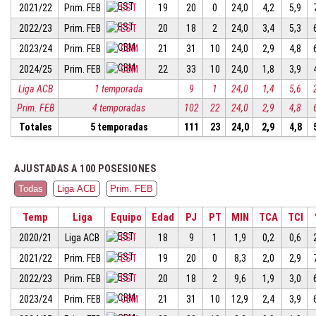
2021/22
Prim. FEB
EST
19
20
0
24,0
4,2
5,9
2022/23
Prim. FEB
EST
20
18
2
24,0
3,4
5,3
2023/24
Prim. FEB
CBM
21
31
10
24,0
2,9
4,8
2024/25
Prim. FEB
CBM
22
33
10
24,0
1,8
3,9
Liga ACB
1 temporada
9
1
24,0
1,4
5,6
Prim. FEB
4 temporadas
102
22
24,0
2,9
4,8
Totales
5 temporadas
111
23
24,0
2,9
4,8
AJUSTADAS A 100 POSESIONES
Todas
Liga ACB
Prim. FEB
Temp
Liga
Equipo
Edad
PJ
PT
MIN
TCA
TCI
2020/21
Liga ACB
EST
18
9
1
1,9
0,2
0,6
2021/22
Prim. FEB
EST
19
20
0
8,3
2,0
2,9
2022/23
Prim. FEB
EST
20
18
2
9,6
1,9
3,0
2023/24
Prim. FEB
CBM
21
31
10
12,9
2,4
3,9