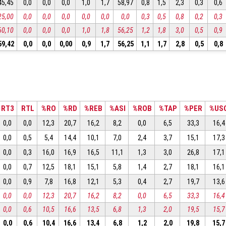
45,45
0,0
0,0
0,0
1,0
1,7
58,97
0,8
1,5
2,3
0,3
0,6
25,00
0,0
0,0
0,0
0,0
0,0
0,0
0,3
0,5
0,8
0,2
0,3
60,10
0,0
0,0
0,0
1,0
1,8
56,25
1,2
1,8
3,0
0,5
0,9
59,42
0,0
0,0
0,00
0,9
1,7
56,25
1,1
1,7
2,8
0,5
0,8
RT3
RTL
%RO
%RD
%REB
%ASI
%ROB
%TAP
%PER
%US
0,0
0,0
12,3
20,7
16,2
8,2
0,0
6,5
33,3
16,4
0,0
0,5
5,4
14,4
10,1
7,0
2,4
3,7
15,1
17,3
0,0
0,3
16,0
16,9
16,5
11,1
1,3
3,0
26,8
17,1
0,0
0,7
12,5
18,1
15,1
5,8
1,4
2,7
18,1
16,1
0,0
0,9
7,8
16,8
12,1
5,3
0,4
2,7
19,7
13,6
0,0
0,0
12,3
20,7
16,2
8,2
0,0
6,5
33,3
16,4
0,0
0,6
10,5
16,6
13,5
6,8
1,3
2,0
19,5
15,7
0,0
0,6
10,4
16,6
13,4
6,8
1,2
2,0
19,8
15,7