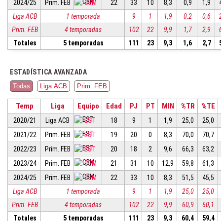
2024/25
Prim. FEB
CBM
22
33
10
8,3
0,9
1,9
Liga ACB
1 temporada
9
1
1,9
0,2
0,6
Prim. FEB
4 temporadas
102
22
9,9
1,7
2,9
Totales
5 temporadas
111
23
9,3
1,6
2,7
ESTADÍSTICA AVANZADA
Todas
Liga ACB
Prim. FEB
Temp
Liga
Equipo
Edad
PJ
PT
MIN
%TR
%TE
2020/21
Liga ACB
EST
18
9
1
1,9
25,0
25,0
2021/22
Prim. FEB
EST
19
20
0
8,3
70,0
70,7
2022/23
Prim. FEB
EST
20
18
2
9,6
66,3
63,2
2023/24
Prim. FEB
CBM
21
31
10
12,9
59,8
61,3
2024/25
Prim. FEB
CBM
22
33
10
8,3
51,5
45,5
Liga ACB
1 temporada
9
1
1,9
25,0
25,0
Prim. FEB
4 temporadas
102
22
9,9
60,9
60,1
Totales
5 temporadas
111
23
9,3
60,4
59,4