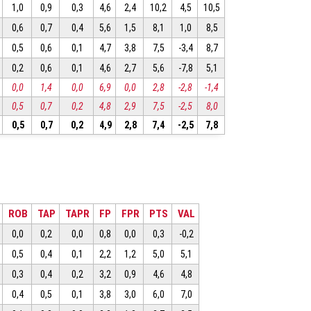
1,0
0,9
0,3
4,6
2,4
10,2
4,5
10,5
0,6
0,7
0,4
5,6
1,5
8,1
1,0
8,5
0,5
0,6
0,1
4,7
3,8
7,5
-3,4
8,7
0,2
0,6
0,1
4,6
2,7
5,6
-7,8
5,1
0,0
1,4
0,0
6,9
0,0
2,8
-2,8
-1,4
0,5
0,7
0,2
4,8
2,9
7,5
-2,5
8,0
0,5
0,7
0,2
4,9
2,8
7,4
-2,5
7,8
ROB
TAP
TAPR
FP
FPR
PTS
VAL
0,0
0,2
0,0
0,8
0,0
0,3
-0,2
0,5
0,4
0,1
2,2
1,2
5,0
5,1
0,3
0,4
0,2
3,2
0,9
4,6
4,8
0,4
0,5
0,1
3,8
3,0
6,0
7,0