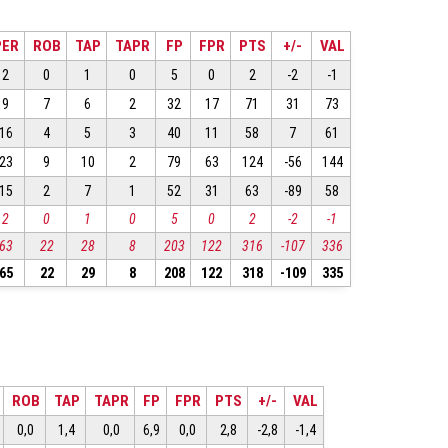
PER
ROB
TAP
TAPR
FP
FPR
PTS
+/-
VAL
2
0
1
0
5
0
2
-2
-1
9
7
6
2
32
17
71
31
73
16
4
5
3
40
11
58
7
61
23
9
10
2
79
63
124
-56
144
15
2
7
1
52
31
63
-89
58
2
0
1
0
5
0
2
-2
-1
63
22
28
8
203
122
316
-107
336
65
22
29
8
208
122
318
-109
335
ROB
TAP
TAPR
FP
FPR
PTS
+/-
VAL
0,0
1,4
0,0
6,9
0,0
2,8
-2,8
-1,4