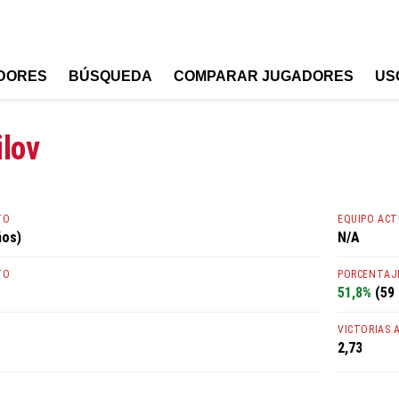
DORES
BÚSQUEDA
COMPARAR JUGADORES
US
ilov
TO
EQUIPO AC
ños)
N/A
TO
PORCENTAJE
51,8%
(59 
VICTORIAS 
2,73