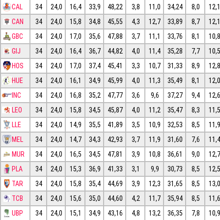
CAL
34
24,0
16,4
33,9
48,22
3,8
11,0
34,24
8,0
12,
CAN
34
24,0
15,8
34,8
45,55
4,3
12,7
33,89
8,7
12,
GBC
34
24,0
17,0
35,6
47,88
3,7
11,1
33,76
8,1
10,
GIJ
34
24,0
16,4
36,7
44,82
4,0
11,4
35,28
7,7
10,
HOS
34
24,0
17,0
37,4
45,41
3,3
10,7
31,33
8,9
12,
HUE
34
24,0
16,1
34,9
45,99
4,0
11,3
35,49
8,1
12,
INC
34
24,0
16,8
35,2
47,77
3,6
9,6
37,27
9,4
12,
LEO
34
24,0
15,8
34,5
45,87
4,0
11,2
35,47
8,3
11,
LLE
34
24,0
14,9
35,5
41,89
3,5
10,9
32,53
8,5
11,
MEL
34
24,0
14,7
34,3
42,93
3,7
11,9
31,60
7,6
11,
MUR
34
24,0
16,5
34,5
47,81
3,9
10,8
36,61
9,0
12,
PLA
34
24,0
15,3
36,9
41,33
3,1
9,9
30,73
8,5
12,
TAR
34
24,0
15,8
35,4
44,69
3,9
12,3
31,65
8,5
13,
TCB
34
24,0
15,6
35,0
44,60
4,2
11,7
35,94
8,5
11,
UBP
34
24,0
15,1
34,9
43,16
4,8
13,2
36,35
7,8
10,