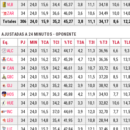
VLB
34
24,0
15,6
34,4
45,37
3,8
11,1
34,18
10,6
14,
ZAR
34
24,0
16,9
36,6
46,09
3,6
10,6
34,49
10,0
14,
Totales
306
24,0
15,9
35,2
45,27
3,8
11,1
34,17
8,6
12,
AJUSTADAS A 24 MINUTOS - OPONENTE
Eq.
PJ
MIN
TCA
TCI
%TC
T3A
T3I
%T3
TLA
TLI
ALC
34
24,0
15,1
34,2
44,17
4,2
11,3
36,96
6,6
9,3
CAL
34
24,0
16,2
35,7
45,39
4,7
12,9
36,36
9,5
13,
CAN
34
24,0
15,9
34,2
46,61
3,6
10,7
33,72
8,6
12,
GBC
34
24,0
15,5
34,3
45,25
4,3
11,5
37,20
8,5
11,
GIJ
34
24,0
16,3
35,2
46,32
3,9
10,0
38,92
9,8
13,
HOS
34
24,0
16,7
36,3
45,88
4,2
11,9
34,93
7,7
10,
HUE
34
24,0
16,0
34,2
46,87
3,3
10,1
32,82
10,6
14,
INC
34
24,0
16,5
37,0
44,69
3,9
12,0
32,70
7,7
11,
LEO
34
24,0
14,8
35,4
41,95
3,1
10,8
28,94
8,3
12,
LLE
34
24,0
15,2
35,4
42,84
3,9
12,1
32,46
8,8
13,