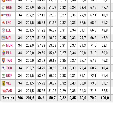
HOS
34
203,7
53,75
49,88
0,29
0,34
33,8
73,8
53,2
HUE
34
202,9
55,06
51,72
0,32
0,34
28,4
67,5
47,7
INC
34
202,2
57,12
52,85
0,27
0,36
27,9
67,4
48,9
LEO
34
201,5
55,53
51,62
0,32
0,33
32,6
68,2
51,2
LLE
34
201,5
51,22
46,87
0,31
0,34
31,1
66,8
48,8
MEL
34
200,7
51,95
48,39
0,35
0,33
27,7
66,3
46,9
MUR
34
202,9
57,33
53,53
0,31
0,37
31,3
71,6
52,1
PLA
34
200,0
49,59
45,46
0,27
0,34
30,8
71,3
50,0
TAR
34
200,0
53,52
50,17
0,35
0,37
27,7
67,9
46,3
TCB
34
200,7
54,79
50,60
0,33
0,33
29,4
68,2
49,4
UBP
34
201,5
53,84
50,00
0,38
0,31
31,1
72,1
51,4
VLB
34
201,5
55,72
50,87
0,32
0,43
30,0
73,5
51,7
ZAR
34
201,5
55,36
51,08
0,29
0,38
34,3
71,6
52,5
Totales
306
201,6
54,6
50,7
0,32
0,35
30,0
70,0
100,0