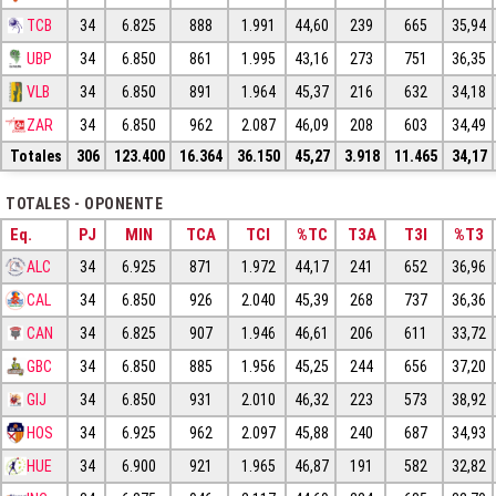
TCB
34
6.825
888
1.991
44,60
239
665
35,94
UBP
34
6.850
861
1.995
43,16
273
751
36,35
VLB
34
6.850
891
1.964
45,37
216
632
34,18
ZAR
34
6.850
962
2.087
46,09
208
603
34,49
Totales
306
123.400
16.364
36.150
45,27
3.918
11.465
34,17
TOTALES - OPONENTE
Eq.
PJ
MIN
TCA
TCI
%TC
T3A
T3I
%T3
ALC
34
6.925
871
1.972
44,17
241
652
36,96
CAL
34
6.850
926
2.040
45,39
268
737
36,36
CAN
34
6.825
907
1.946
46,61
206
611
33,72
GBC
34
6.850
885
1.956
45,25
244
656
37,20
GIJ
34
6.850
931
2.010
46,32
223
573
38,92
HOS
34
6.925
962
2.097
45,88
240
687
34,93
HUE
34
6.900
921
1.965
46,87
191
582
32,82