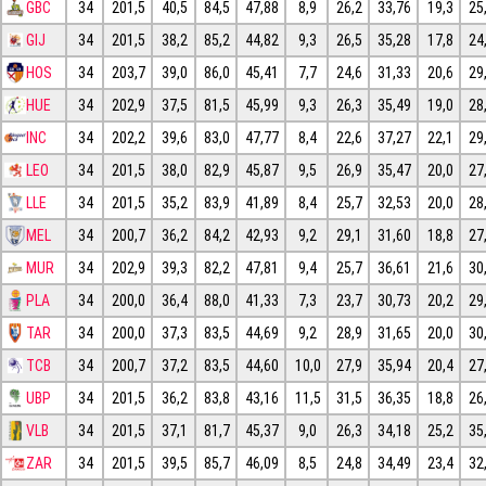
GBC
34
201,5
40,5
84,5
47,88
8,9
26,2
33,76
19,3
25
GIJ
34
201,5
38,2
85,2
44,82
9,3
26,5
35,28
17,8
24
HOS
34
203,7
39,0
86,0
45,41
7,7
24,6
31,33
20,6
29
HUE
34
202,9
37,5
81,5
45,99
9,3
26,3
35,49
19,0
28
INC
34
202,2
39,6
83,0
47,77
8,4
22,6
37,27
22,1
29
LEO
34
201,5
38,0
82,9
45,87
9,5
26,9
35,47
20,0
27
LLE
34
201,5
35,2
83,9
41,89
8,4
25,7
32,53
20,0
28
MEL
34
200,7
36,2
84,2
42,93
9,2
29,1
31,60
18,8
27
MUR
34
202,9
39,3
82,2
47,81
9,4
25,7
36,61
21,6
30
PLA
34
200,0
36,4
88,0
41,33
7,3
23,7
30,73
20,2
29
TAR
34
200,0
37,3
83,5
44,69
9,2
28,9
31,65
20,0
30
TCB
34
200,7
37,2
83,5
44,60
10,0
27,9
35,94
20,4
27
UBP
34
201,5
36,2
83,8
43,16
11,5
31,5
36,35
18,8
26
VLB
34
201,5
37,1
81,7
45,37
9,0
26,3
34,18
25,2
35
ZAR
34
201,5
39,5
85,7
46,09
8,5
24,8
34,49
23,4
32