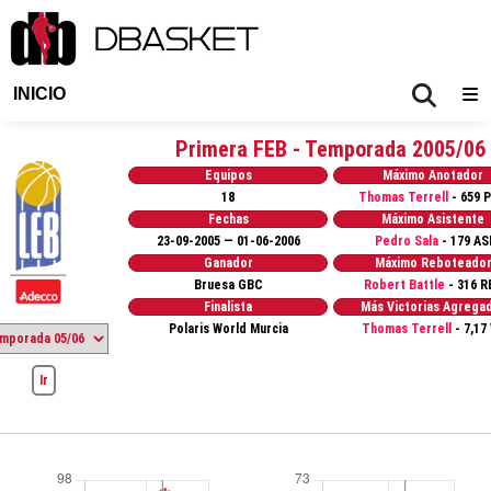
INICIO
Primera FEB - Temporada 2005/06
Equipos
Máximo Anotador
18
Thomas Terrell
- 659 
Fechas
Máximo Asistente
23-09-2005 — 01-06-2006
Pedro Sala
- 179 AS
Ganador
Máximo Reboteado
Bruesa GBC
Robert Battle
- 316 R
Finalista
Más Victorias Agrega
Polaris World Murcia
Thomas Terrell
- 7,17