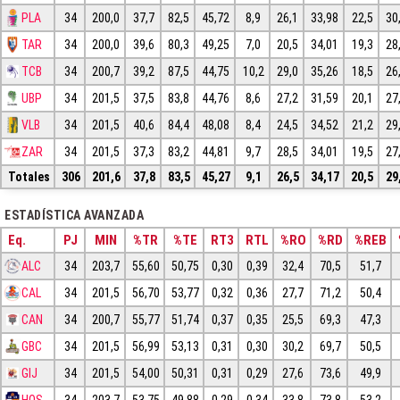
PLA
34
200,0
37,7
82,5
45,72
8,9
26,1
33,98
22,5
30
TAR
34
200,0
39,6
80,3
49,25
7,0
20,5
34,01
19,3
28
TCB
34
200,7
39,2
87,5
44,75
10,2
29,0
35,26
18,5
26
UBP
34
201,5
37,5
83,8
44,76
8,6
27,2
31,59
20,1
27
VLB
34
201,5
40,6
84,4
48,08
8,4
24,5
34,52
21,2
29
ZAR
34
201,5
37,3
83,2
44,81
9,7
28,5
34,01
19,5
27
Totales
306
201,6
37,8
83,5
45,27
9,1
26,5
34,17
20,5
29
ESTADÍSTICA AVANZADA
Eq.
PJ
MIN
%TR
%TE
RT3
RTL
%RO
%RD
%REB
ALC
34
203,7
55,60
50,75
0,30
0,39
32,4
70,5
51,7
CAL
34
201,5
56,70
53,77
0,32
0,36
27,7
71,2
50,4
CAN
34
200,7
55,77
51,74
0,37
0,35
25,5
69,3
47,3
GBC
34
201,5
56,99
53,13
0,31
0,30
30,2
69,7
50,5
GIJ
34
201,5
54,00
50,31
0,31
0,29
27,6
73,6
49,9