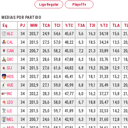
Liga Regular
Playoffs
MEDIAS POR PARTIDO
Eq.
PJ
MIN
TCA
TCI
%TC
T3A
T3I
%T3
TLA
TL
ALC
34
203,7
24,9
54,6
45,67
5,6
16,3
34,18
15,6
21
CAL
34
201,5
27,5
57,0
48,22
6,3
18,5
34,24
13,5
20
CAN
34
200,7
26,5
58,2
45,55
7,2
21,3
33,89
14,6
20
GBC
34
201,5
28,6
59,8
47,88
6,3
18,6
33,76
13,7
18
GIJ
34
201,5
27,6
61,6
44,82
6,8
19,2
35,28
12,9
17
HOS
34
203,7
28,8
63,4
45,41
5,7
18,1
31,33
15,2
21
HUE
34
202,9
27,1
59,0
45,99
6,8
19,1
35,49
13,8
20
INC
34
202,2
28,3
59,3
47,77
6,0
16,2
37,27
15,8
21
LEO
34
201,5
26,6
58,0
45,87
6,7
18,8
35,47
14,0
19
LLE
34
201,5
25,0
59,7
41,89
5,9
18,3
32,53
14,2
20
MEL
34
200,7
24,6
57,4
42,93
6,3
19,8
31,60
12,8
19
MUR
34
202,9
27,9
58,3
47,81
6,7
18,2
36,61
15,3
21