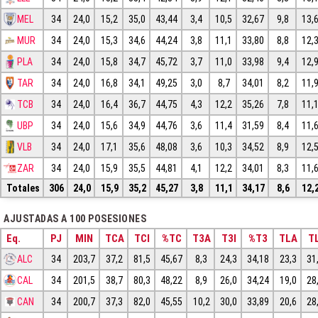
MEL
34
24,0
15,2
35,0
43,44
3,4
10,5
32,67
9,8
13,
MUR
34
24,0
15,3
34,6
44,24
3,8
11,1
33,80
8,8
12,
PLA
34
24,0
15,8
34,7
45,72
3,7
11,0
33,98
9,4
12,
TAR
34
24,0
16,8
34,1
49,25
3,0
8,7
34,01
8,2
11,
TCB
34
24,0
16,4
36,7
44,75
4,3
12,2
35,26
7,8
11,
UBP
34
24,0
15,6
34,9
44,76
3,6
11,4
31,59
8,4
11,
VLB
34
24,0
17,1
35,6
48,08
3,6
10,3
34,52
8,9
12,
ZAR
34
24,0
15,9
35,5
44,81
4,1
12,2
34,01
8,3
11,
Totales
306
24,0
15,9
35,2
45,27
3,8
11,1
34,17
8,6
12,
AJUSTADAS A 100 POSESIONES
Eq.
PJ
MIN
TCA
TCI
%TC
T3A
T3I
%T3
TLA
TL
ALC
34
203,7
37,2
81,5
45,67
8,3
24,3
34,18
23,3
31
CAL
34
201,5
38,7
80,3
48,22
8,9
26,0
34,24
19,0
28
CAN
34
200,7
37,3
82,0
45,55
10,2
30,0
33,89
20,6
28