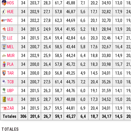
HOS
34
203,7
28,3
61,7
45,88
7,1
20,2
34,93
13,0
18
HUE
34
202,9
27,1
57,8
46,87
5,6
17,1
32,82
17,9
24
INC
34
202,2
27,8
62,3
44,69
6,6
20,1
32,70
13,0
19
LEO
34
201,5
24,9
59,4
41,95
5,2
18,1
28,94
13,9
20
LLE
34
201,5
25,4
59,4
42,84
6,6
20,3
32,46
14,7
21
MEL
34
200,7
25,4
58,5
43,44
5,8
17,6
32,67
16,4
22
MUR
34
202,9
25,9
58,5
44,24
6,4
18,8
33,80
14,9
20
PLA
34
200,0
26,4
57,8
45,72
6,2
18,3
33,98
15,7
21
TAR
34
200,0
28,0
56,8
49,25
4,9
14,5
34,01
13,6
19
TCB
34
200,7
27,5
61,4
44,75
7,2
20,4
35,26
13,0
18
UBP
34
201,5
26,3
58,7
44,76
6,0
19,1
31,59
14,1
19
VLB
34
201,5
28,7
59,7
48,08
6,0
17,3
34,52
15,0
20
ZAR
34
201,5
26,7
59,5
44,81
6,9
20,4
34,01
13,9
19
Totales
306
201,6
26,7
59,1
45,27
6,4
18,7
34,17
14,5
20
TOTALES