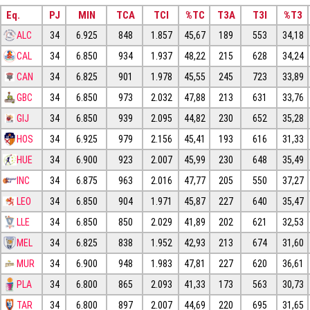
Eq.
PJ
MIN
TCA
TCI
%TC
T3A
T3I
%T3
ALC
34
6.925
848
1.857
45,67
189
553
34,18
CAL
34
6.850
934
1.937
48,22
215
628
34,24
CAN
34
6.825
901
1.978
45,55
245
723
33,89
GBC
34
6.850
973
2.032
47,88
213
631
33,76
GIJ
34
6.850
939
2.095
44,82
230
652
35,28
HOS
34
6.925
979
2.156
45,41
193
616
31,33
HUE
34
6.900
923
2.007
45,99
230
648
35,49
INC
34
6.875
963
2.016
47,77
205
550
37,27
LEO
34
6.850
904
1.971
45,87
227
640
35,47
LLE
34
6.850
850
2.029
41,89
202
621
32,53
MEL
34
6.825
838
1.952
42,93
213
674
31,60
MUR
34
6.900
948
1.983
47,81
227
620
36,61
PLA
34
6.800
865
2.093
41,33
173
563
30,73
TAR
34
6.800
897
2.007
44,69
220
695
31,65