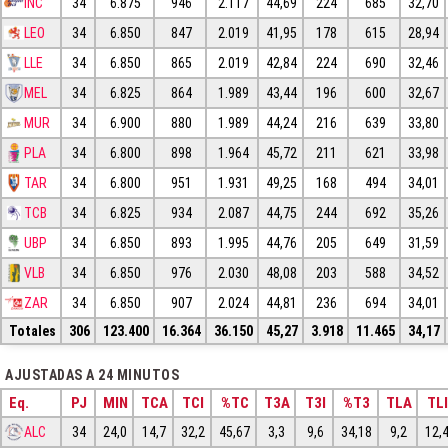
INC
34
6.875
946
2.117
44,69
224
685
32,70
LEO
34
6.850
847
2.019
41,95
178
615
28,94
LLE
34
6.850
865
2.019
42,84
224
690
32,46
MEL
34
6.825
864
1.989
43,44
196
600
32,67
MUR
34
6.900
880
1.989
44,24
216
639
33,80
PLA
34
6.800
898
1.964
45,72
211
621
33,98
TAR
34
6.800
951
1.931
49,25
168
494
34,01
TCB
34
6.825
934
2.087
44,75
244
692
35,26
UBP
34
6.850
893
1.995
44,76
205
649
31,59
VLB
34
6.850
976
2.030
48,08
203
588
34,52
ZAR
34
6.850
907
2.024
44,81
236
694
34,01
Totales
306
123.400
16.364
36.150
45,27
3.918
11.465
34,17
AJUSTADAS A 24 MINUTOS
Eq.
PJ
MIN
TCA
TCI
%TC
T3A
T3I
%T3
TLA
TLI
ALC
34
24,0
14,7
32,2
45,67
3,3
9,6
34,18
9,2
12,