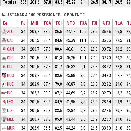
Totales
306
201,6
37,8
83,5
45,27
9,1
26,5
34,17
20,5
29
AJUSTADAS A 100 POSESIONES - OPONENTE
Eq.
PJ
MIN
TCA
TCI
%TC
T3A
T3I
%T3
TLA
TL
ALC
34
203,7
38,2
86,5
44,17
10,6
28,6
36,96
16,8
23
CAL
34
201,5
38,4
84,6
45,39
11,1
30,5
36,36
22,5
31
CAN
34
200,7
37,6
80,6
46,61
8,5
25,3
33,72
20,2
29
GBC
34
201,5
36,8
81,3
45,25
10,1
27,3
37,20
20,2
28
GIJ
34
201,5
37,8
81,7
46,32
9,1
23,3
38,92
22,8
31
HOS
34
203,7
38,4
83,6
45,88
9,6
27,4
34,93
17,7
24
HUE
34
202,9
37,4
79,8
46,87
7,8
23,6
32,82
24,6
34
INC
34
202,2
38,9
87,2
44,69
9,2
28,2
32,70
18,2
27
LEO
34
201,5
35,6
84,9
41,95
7,5
25,9
28,94
19,9
29
LLE
34
201,5
35,8
83,5
42,84
9,3
28,5
32,46
20,7
30
MEL
34
200,7
37,3
85,8
43,44
8,5
25,9
32,67
24,0
33
MUR
34
202,9
36,5
82,5
44,24
9,0
26,5
33,80
21,0
29