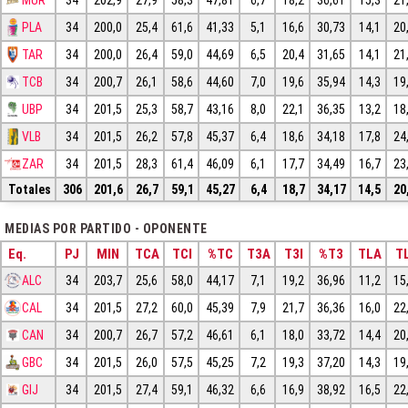
PLA
34
200,0
25,4
61,6
41,33
5,1
16,6
30,73
14,1
20
TAR
34
200,0
26,4
59,0
44,69
6,5
20,4
31,65
14,1
21
TCB
34
200,7
26,1
58,6
44,60
7,0
19,6
35,94
14,3
19
UBP
34
201,5
25,3
58,7
43,16
8,0
22,1
36,35
13,2
18
VLB
34
201,5
26,2
57,8
45,37
6,4
18,6
34,18
17,8
24
ZAR
34
201,5
28,3
61,4
46,09
6,1
17,7
34,49
16,7
23
Totales
306
201,6
26,7
59,1
45,27
6,4
18,7
34,17
14,5
20
MEDIAS POR PARTIDO - OPONENTE
Eq.
PJ
MIN
TCA
TCI
%TC
T3A
T3I
%T3
TLA
TL
ALC
34
203,7
25,6
58,0
44,17
7,1
19,2
36,96
11,2
15
CAL
34
201,5
27,2
60,0
45,39
7,9
21,7
36,36
16,0
22
CAN
34
200,7
26,7
57,2
46,61
6,1
18,0
33,72
14,4
20
GBC
34
201,5
26,0
57,5
45,25
7,2
19,3
37,20
14,3
19
GIJ
34
201,5
27,4
59,1
46,32
6,6
16,9
38,92
16,5
22