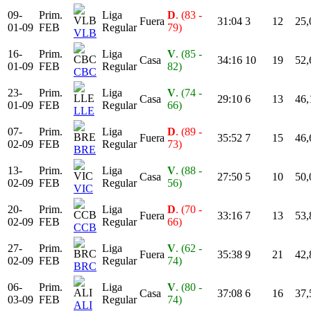
09-
Prim.
Liga
D
. (83 -
Fuera
31:04
3
12
25,
01-09
FEB
Regular
79)
VLB
16-
Prim.
Liga
V
. (85 -
Casa
34:16
10
19
52,
01-09
FEB
Regular
82)
CBC
23-
Prim.
Liga
V
. (74 -
Casa
29:10
6
13
46,
01-09
FEB
Regular
66)
LLE
07-
Prim.
Liga
D
. (89 -
Fuera
35:52
7
15
46,
02-09
FEB
Regular
73)
BRE
13-
Prim.
Liga
V
. (88 -
Casa
27:50
5
10
50,
02-09
FEB
Regular
56)
VIC
20-
Prim.
Liga
D
. (70 -
Fuera
33:16
7
13
53,
02-09
FEB
Regular
66)
CCB
27-
Prim.
Liga
V
. (62 -
Fuera
35:38
9
21
42,
02-09
FEB
Regular
74)
BRC
06-
Prim.
Liga
V
. (80 -
Casa
37:08
6
16
37,
03-09
FEB
Regular
74)
ALI