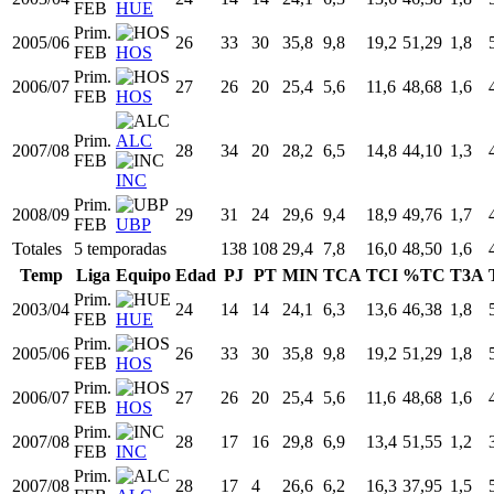
FEB
HUE
Prim.
2005/06
26
33
30
35,8
9,8
19,2
51,29
1,8
FEB
HOS
Prim.
2006/07
27
26
20
25,4
5,6
11,6
48,68
1,6
FEB
HOS
Prim.
ALC
2007/08
28
34
20
28,2
6,5
14,8
44,10
1,3
FEB
INC
Prim.
2008/09
29
31
24
29,6
9,4
18,9
49,76
1,7
FEB
UBP
Totales
5 temporadas
138
108
29,4
7,8
16,0
48,50
1,6
Temp
Liga
Equipo
Edad
PJ
PT
MIN
TCA
TCI
%TC
T3A
Prim.
2003/04
24
14
14
24,1
6,3
13,6
46,38
1,8
FEB
HUE
Prim.
2005/06
26
33
30
35,8
9,8
19,2
51,29
1,8
FEB
HOS
Prim.
2006/07
27
26
20
25,4
5,6
11,6
48,68
1,6
FEB
HOS
Prim.
2007/08
28
17
16
29,8
6,9
13,4
51,55
1,2
FEB
INC
Prim.
2007/08
28
17
4
26,6
6,2
16,3
37,95
1,5