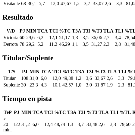
Visitante
68
30,1
5,7
12,0
47,67
1,2
3,7
33,07
2,6
3,3
81,0
Resultado
V/D
PJ
MIN
TCA
TCI
%TC
T3A
T3I
%T3
TLA
TLI
%T
Victoria
60
29,6
6,2
12,1
51,17
1,3
3,5
36,06
2,7
3,4
78,5
Derrota
78
29,2
5,2
11,2
46,29
1,1
3,5
31,27
2,3
2,8
81,4
Titular/Suplente
T/S
PJ
MIN
TCA
TCI
%TC
T3A
T3I
%T3
TLA
TLI
%
Titular
108
31,0
6,0
12,0
49,88
1,2
3,6
33,67
2,6
3,3
79,
Suplente
30
23,3
4,3
10,1
42,57
1,0
3,0
31,87
1,9
2,3
81,
Tiempo en pista
TeP
PJ
MIN
TCA
TCI
%TC
T3A
T3I
%T3
TLA
TLI
%TL
>
20
122
31,2
6,0
12,4
48,74
1,3
3,7
33,48
2,6
3,3
79,60
2
min.