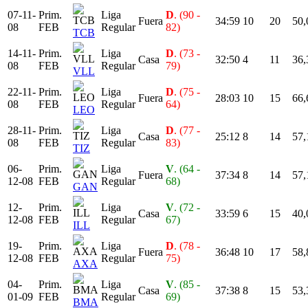
07-11-
Prim.
Liga
D
. (90 -
Fuera
34:59
10
20
50,
08
FEB
Regular
82)
TCB
14-11-
Prim.
Liga
D
. (73 -
Casa
32:50
4
11
36,
08
FEB
Regular
79)
VLL
22-11-
Prim.
Liga
D
. (75 -
Fuera
28:03
10
15
66,
08
FEB
Regular
64)
LEO
28-11-
Prim.
Liga
D
. (77 -
Casa
25:12
8
14
57,
08
FEB
Regular
83)
TIZ
06-
Prim.
Liga
V
. (64 -
Fuera
37:34
8
14
57,
12-08
FEB
Regular
68)
GAN
12-
Prim.
Liga
V
. (72 -
Casa
33:59
6
15
40,
12-08
FEB
Regular
67)
ILL
19-
Prim.
Liga
D
. (78 -
Fuera
36:48
10
17
58,
12-08
FEB
Regular
75)
AXA
04-
Prim.
Liga
V
. (85 -
Casa
37:38
8
15
53,
01-09
FEB
Regular
69)
BMA