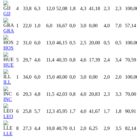
4
33,8
6,3
12,0
52,08
1,8
4,3
41,18
2,3
2,3
100,0
GIJ
1
22,0
1,0
6,0
16,67
0,0
3,0
0,00
4,0
7,0
57,14
GRA
2
31,0
6,0
13,0
46,15
0,5
2,5
20,00
0,5
0,5
100,0
HOS
5
29,7
4,6
11,4
40,35
0,8
4,6
17,39
2,4
3,4
70,59
HUE
1
34,0
6,0
15,0
40,00
0,0
3,0
0,00
2,0
2,0
100,0
ILL
6
29,3
4,8
11,5
42,03
0,8
4,0
20,83
2,3
3,3
70,00
INC
6
25,8
5,7
12,3
45,95
1,7
4,0
41,67
1,7
1,8
90,91
LEO
8
27,3
4,4
10,8
40,70
0,1
2,0
6,25
2,9
3,5
82,14
LLE