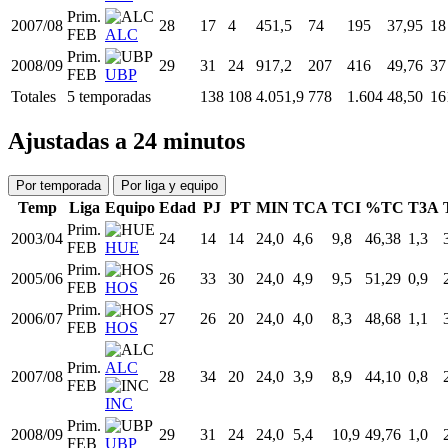
Prim.
2007/08
28
17
4
451,5
74
195
37,95
18
FEB
ALC
Prim.
2008/09
29
31
24
917,2
207
416
49,76
37
FEB
UBP
Totales
5 temporadas
138
108
4.051,9
778
1.604
48,50
16
Ajustadas a 24 minutos
Por temporada
Por liga y equipo
Temp
Liga
Equipo
Edad
PJ
PT
MIN
TCA
TCI
%TC
T3A
Prim.
2003/04
24
14
14
24,0
4,6
9,8
46,38
1,3
FEB
HUE
Prim.
2005/06
26
33
30
24,0
4,9
9,5
51,29
0,9
FEB
HOS
Prim.
2006/07
27
26
20
24,0
4,0
8,3
48,68
1,1
FEB
HOS
Prim.
ALC
2007/08
28
34
20
24,0
3,9
8,9
44,10
0,8
FEB
INC
Prim.
2008/09
29
31
24
24,0
5,4
10,9
49,76
1,0
FEB
UBP