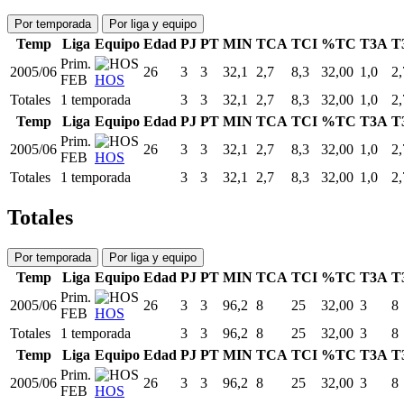
Por temporada
Por liga y equipo
Temp
Liga
Equipo
Edad
PJ
PT
MIN
TCA
TCI
%TC
T3A
T
Prim.
2005/06
26
3
3
32,1
2,7
8,3
32,00
1,0
2,
FEB
HOS
Totales
1 temporada
3
3
32,1
2,7
8,3
32,00
1,0
2,
Temp
Liga
Equipo
Edad
PJ
PT
MIN
TCA
TCI
%TC
T3A
T
Prim.
2005/06
26
3
3
32,1
2,7
8,3
32,00
1,0
2,
FEB
HOS
Totales
1 temporada
3
3
32,1
2,7
8,3
32,00
1,0
2,
Totales
Por temporada
Por liga y equipo
Temp
Liga
Equipo
Edad
PJ
PT
MIN
TCA
TCI
%TC
T3A
T
Prim.
2005/06
26
3
3
96,2
8
25
32,00
3
8
FEB
HOS
Totales
1 temporada
3
3
96,2
8
25
32,00
3
8
Temp
Liga
Equipo
Edad
PJ
PT
MIN
TCA
TCI
%TC
T3A
T
Prim.
2005/06
26
3
3
96,2
8
25
32,00
3
8
FEB
HOS