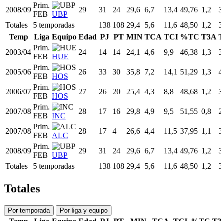
Prim.
2008/09
29
31
24
29,6
6,7
13,4
49,76
1,2
FEB
UBP
Totales
5 temporadas
138
108
29,4
5,6
11,6
48,50
1,2
Temp
Liga
Equipo
Edad
PJ
PT
MIN
TCA
TCI
%TC
T3A
Prim.
2003/04
24
14
14
24,1
4,6
9,9
46,38
1,3
FEB
HUE
Prim.
2005/06
26
33
30
35,8
7,2
14,1
51,29
1,3
FEB
HOS
Prim.
2006/07
27
26
20
25,4
4,3
8,8
48,68
1,2
FEB
HOS
Prim.
2007/08
28
17
16
29,8
4,9
9,5
51,55
0,8
FEB
INC
Prim.
2007/08
28
17
4
26,6
4,4
11,5
37,95
1,1
FEB
ALC
Prim.
2008/09
29
31
24
29,6
6,7
13,4
49,76
1,2
FEB
UBP
Totales
5 temporadas
138
108
29,4
5,6
11,6
48,50
1,2
Totales
Por temporada
Por liga y equipo