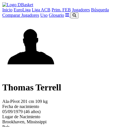
Inicio
EuroLiga
Liga ACB
Prim. FEB
Jugadores
Búsqueda
Comparar Jugadores
Uso
Glosario
Thomas Terrell
Ala-Pívot
201 cm
109 kg
Fecha de nacimiento
05/09/1979 (46 años)
Lugar de Nacimiento
Brookhaven, Mississippi
País