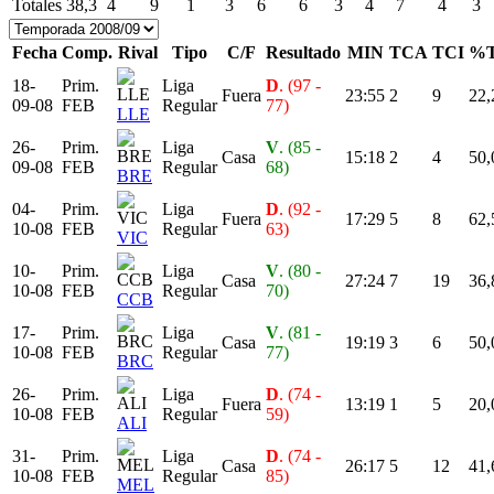
Totales
38,3
4
9
1
3
6
6
3
4
7
4
3
Fecha
Comp.
Rival
Tipo
C/F
Resultado
MIN
TCA
TCI
%
18-
Prim.
Liga
D
. (97 -
Fuera
23:55
2
9
22,
09-08
FEB
Regular
77)
LLE
26-
Prim.
Liga
V
. (85 -
Casa
15:18
2
4
50,
09-08
FEB
Regular
68)
BRE
04-
Prim.
Liga
D
. (92 -
Fuera
17:29
5
8
62,
10-08
FEB
Regular
63)
VIC
10-
Prim.
Liga
V
. (80 -
Casa
27:24
7
19
36,
10-08
FEB
Regular
70)
CCB
17-
Prim.
Liga
V
. (81 -
Casa
19:19
3
6
50,
10-08
FEB
Regular
77)
BRC
26-
Prim.
Liga
D
. (74 -
Fuera
13:19
1
5
20,
10-08
FEB
Regular
59)
ALI
31-
Prim.
Liga
D
. (74 -
Casa
26:17
5
12
41,
10-08
FEB
Regular
85)
MEL