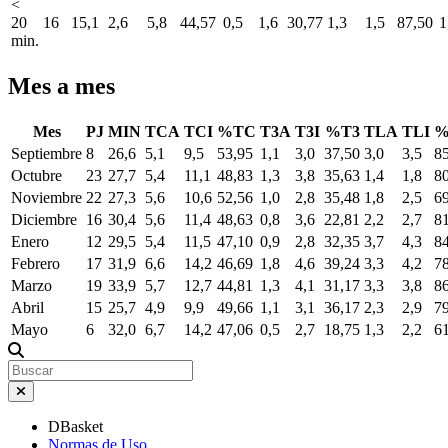
<
20
16
15,1
2,6
5,8
44,57
0,5
1,6
30,77
1,3
1,5
87,50
1
min.
Mes a mes
Mes
PJ
MIN
TCA
TCI
%TC
T3A
T3I
%T3
TLA
TLI
%
Septiembre
8
26,6
5,1
9,5
53,95
1,1
3,0
37,50
3,0
3,5
8
Octubre
23
27,7
5,4
11,1
48,83
1,3
3,8
35,63
1,4
1,8
8
Noviembre
22
27,3
5,6
10,6
52,56
1,0
2,8
35,48
1,8
2,5
6
Diciembre
16
30,4
5,6
11,4
48,63
0,8
3,6
22,81
2,2
2,7
8
Enero
12
29,5
5,4
11,5
47,10
0,9
2,8
32,35
3,7
4,3
8
Febrero
17
31,9
6,6
14,2
46,69
1,8
4,6
39,24
3,3
4,2
7
Marzo
19
33,9
5,7
12,7
44,81
1,3
4,1
31,17
3,3
3,8
8
Abril
15
25,7
4,9
9,9
49,66
1,1
3,1
36,17
2,3
2,9
7
Mayo
6
32,0
6,7
14,2
47,06
0,5
2,7
18,75
1,3
2,2
6
DBasket
Normas de Uso