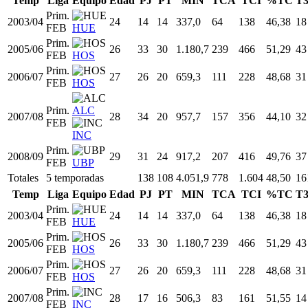
Temp
Liga
Equipo
Edad
PJ
PT
MIN
TCA
TCI
%TC
T
Prim.
2003/04
24
14
14
337,0
64
138
46,38
18
FEB
HUE
Prim.
2005/06
26
33
30
1.180,7
239
466
51,29
43
FEB
HOS
Prim.
2006/07
27
26
20
659,3
111
228
48,68
31
FEB
HOS
Prim.
ALC
2007/08
28
34
20
957,7
157
356
44,10
32
FEB
INC
Prim.
2008/09
29
31
24
917,2
207
416
49,76
37
FEB
UBP
Totales
5 temporadas
138
108
4.051,9
778
1.604
48,50
16
Temp
Liga
Equipo
Edad
PJ
PT
MIN
TCA
TCI
%TC
T
Prim.
2003/04
24
14
14
337,0
64
138
46,38
18
FEB
HUE
Prim.
2005/06
26
33
30
1.180,7
239
466
51,29
43
FEB
HOS
Prim.
2006/07
27
26
20
659,3
111
228
48,68
31
FEB
HOS
Prim.
2007/08
28
17
16
506,3
83
161
51,55
14
FEB
INC