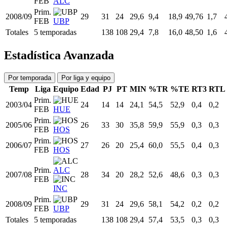
FEB
ALC
Prim.
2008/09
29
31
24
29,6
9,4
18,9
49,76
1,7
FEB
UBP
Totales
5 temporadas
138
108
29,4
7,8
16,0
48,50
1,6
Estadística Avanzada
Por temporada
Por liga y equipo
Temp
Liga
Equipo
Edad
PJ
PT
MIN
%TR
%TE
RT3
RTL
Prim.
2003/04
24
14
14
24,1
54,5
52,9
0,4
0,2
FEB
HUE
Prim.
2005/06
26
33
30
35,8
59,9
55,9
0,3
0,3
FEB
HOS
Prim.
2006/07
27
26
20
25,4
60,0
55,5
0,4
0,3
FEB
HOS
Prim.
ALC
2007/08
28
34
20
28,2
52,6
48,6
0,3
0,3
FEB
INC
Prim.
2008/09
29
31
24
29,6
58,1
54,2
0,2
0,2
FEB
UBP
Totales
5 temporadas
138
108
29,4
57,4
53,5
0,3
0,3