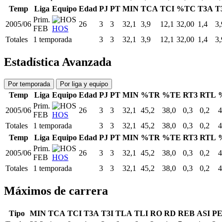
Temp
Liga
Equipo
Edad
PJ
PT
MIN
TCA
TCI
%TC
T3A
T
Prim.
2005/06
26
3
3
32,1
3,9
12,1
32,00
1,4
3,
FEB
HOS
Totales
1 temporada
3
3
32,1
3,9
12,1
32,00
1,4
3,
Estadística Avanzada
Por temporada
Por liga y equipo
Temp
Liga
Equipo
Edad
PJ
PT
MIN
%TR
%TE
RT3
RTL
Prim.
2005/06
26
3
3
32,1
45,2
38,0
0,3
0,2
4
FEB
HOS
Totales
1 temporada
3
3
32,1
45,2
38,0
0,3
0,2
4
Temp
Liga
Equipo
Edad
PJ
PT
MIN
%TR
%TE
RT3
RTL
Prim.
2005/06
26
3
3
32,1
45,2
38,0
0,3
0,2
4
FEB
HOS
Totales
1 temporada
3
3
32,1
45,2
38,0
0,3
0,2
4
Máximos de carrera
Tipo
MIN
TCA
TCI
T3A
T3I
TLA
TLI
RO
RD
REB
ASI
P