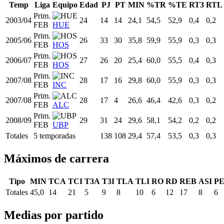
Temp
Liga
Equipo
Edad
PJ
PT
MIN
%TR
%TE
RT3
RTL
Prim.
2003/04
24
14
14
24,1
54,5
52,9
0,4
0,2
FEB
HUE
Prim.
2005/06
26
33
30
35,8
59,9
55,9
0,3
0,3
FEB
HOS
Prim.
2006/07
27
26
20
25,4
60,0
55,5
0,4
0,3
FEB
HOS
Prim.
2007/08
28
17
16
29,8
60,0
55,9
0,3
0,3
FEB
INC
Prim.
2007/08
28
17
4
26,6
46,4
42,6
0,3
0,2
FEB
ALC
Prim.
2008/09
29
31
24
29,6
58,1
54,2
0,2
0,2
FEB
UBP
Totales
5 temporadas
138
108
29,4
57,4
53,5
0,3
0,3
Máximos de carrera
Tipo
MIN
TCA
TCI
T3A
T3I
TLA
TLI
RO
RD
REB
ASI
P
Totales
45,0
14
21
5
9
8
10
6
12
17
8
6
Medias por partido