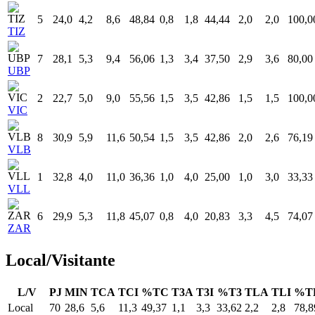
5
24,0
4,2
8,6
48,84
0,8
1,8
44,44
2,0
2,0
100,0
TIZ
7
28,1
5,3
9,4
56,06
1,3
3,4
37,50
2,9
3,6
80,00
UBP
2
22,7
5,0
9,0
55,56
1,5
3,5
42,86
1,5
1,5
100,0
VIC
8
30,9
5,9
11,6
50,54
1,5
3,5
42,86
2,0
2,6
76,19
VLB
1
32,8
4,0
11,0
36,36
1,0
4,0
25,00
1,0
3,0
33,33
VLL
6
29,9
5,3
11,8
45,07
0,8
4,0
20,83
3,3
4,5
74,07
ZAR
Local/Visitante
L/V
PJ
MIN
TCA
TCI
%TC
T3A
T3I
%T3
TLA
TLI
%T
Local
70
28,6
5,6
11,3
49,37
1,1
3,3
33,62
2,2
2,8
78,8