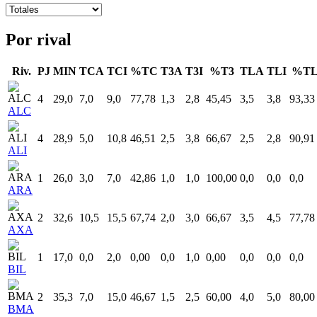
Por rival
Riv.
PJ
MIN
TCA
TCI
%TC
T3A
T3I
%T3
TLA
TLI
%T
4
29,0
7,0
9,0
77,78
1,3
2,8
45,45
3,5
3,8
93,33
ALC
4
28,9
5,0
10,8
46,51
2,5
3,8
66,67
2,5
2,8
90,91
ALI
1
26,0
3,0
7,0
42,86
1,0
1,0
100,00
0,0
0,0
0,0
ARA
2
32,6
10,5
15,5
67,74
2,0
3,0
66,67
3,5
4,5
77,78
AXA
1
17,0
0,0
2,0
0,00
0,0
1,0
0,00
0,0
0,0
0,0
BIL
2
35,3
7,0
15,0
46,67
1,5
2,5
60,00
4,0
5,0
80,00
BMA