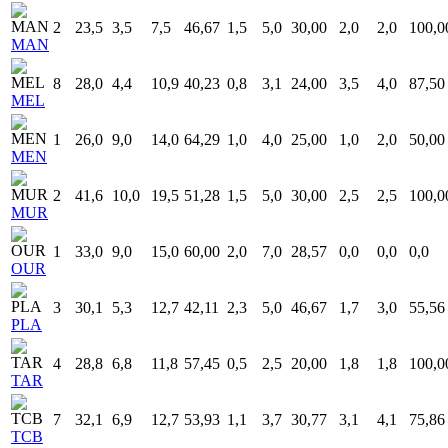
2
23,5
3,5
7,5
46,67
1,5
5,0
30,00
2,0
2,0
100,0
MAN
8
28,0
4,4
10,9
40,23
0,8
3,1
24,00
3,5
4,0
87,50
MEL
1
26,0
9,0
14,0
64,29
1,0
4,0
25,00
1,0
2,0
50,00
MEN
2
41,6
10,0
19,5
51,28
1,5
5,0
30,00
2,5
2,5
100,0
MUR
1
33,0
9,0
15,0
60,00
2,0
7,0
28,57
0,0
0,0
0,0
OUR
3
30,1
5,3
12,7
42,11
2,3
5,0
46,67
1,7
3,0
55,56
PLA
4
28,8
6,8
11,8
57,45
0,5
2,5
20,00
1,8
1,8
100,0
TAR
7
32,1
6,9
12,7
53,93
1,1
3,7
30,77
3,1
4,1
75,86
TCB