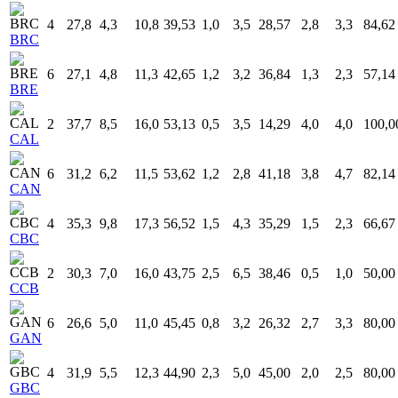
4
27,8
4,3
10,8
39,53
1,0
3,5
28,57
2,8
3,3
84,62
BRC
6
27,1
4,8
11,3
42,65
1,2
3,2
36,84
1,3
2,3
57,14
BRE
2
37,7
8,5
16,0
53,13
0,5
3,5
14,29
4,0
4,0
100,0
CAL
6
31,2
6,2
11,5
53,62
1,2
2,8
41,18
3,8
4,7
82,14
CAN
4
35,3
9,8
17,3
56,52
1,5
4,3
35,29
1,5
2,3
66,67
CBC
2
30,3
7,0
16,0
43,75
2,5
6,5
38,46
0,5
1,0
50,00
CCB
6
26,6
5,0
11,0
45,45
0,8
3,2
26,32
2,7
3,3
80,00
GAN
4
31,9
5,5
12,3
44,90
2,3
5,0
45,00
2,0
2,5
80,00
GBC