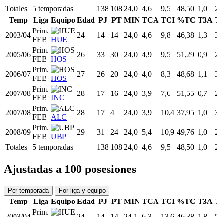
Totales
5 temporadas
138
108
24,0
4,6
9,5
48,50
1,0
Temp
Liga
Equipo
Edad
PJ
PT
MIN
TCA
TCI
%TC
T3A
Prim.
2003/04
24
14
14
24,0
4,6
9,8
46,38
1,3
FEB
HUE
Prim.
2005/06
26
33
30
24,0
4,9
9,5
51,29
0,9
FEB
HOS
Prim.
2006/07
27
26
20
24,0
4,0
8,3
48,68
1,1
FEB
HOS
Prim.
2007/08
28
17
16
24,0
3,9
7,6
51,55
0,7
FEB
INC
Prim.
2007/08
28
17
4
24,0
3,9
10,4
37,95
1,0
FEB
ALC
Prim.
2008/09
29
31
24
24,0
5,4
10,9
49,76
1,0
FEB
UBP
Totales
5 temporadas
138
108
24,0
4,6
9,5
48,50
1,0
Ajustadas a 100 posesiones
Por temporada
Por liga y equipo
Temp
Liga
Equipo
Edad
PJ
PT
MIN
TCA
TCI
%TC
T3A
Prim.
2003/04
24
14
14
24,1
6,3
13,6
46,38
1,8