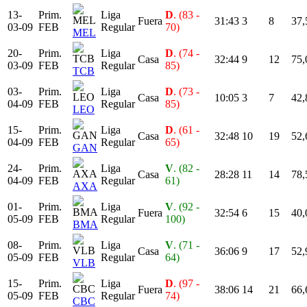
13-
Prim.
Liga
D
. (83 -
Fuera
31:43
3
8
37,
03-09
FEB
Regular
70)
MEL
20-
Prim.
Liga
D
. (74 -
Casa
32:44
9
12
75,
03-09
FEB
Regular
85)
TCB
03-
Prim.
Liga
D
. (73 -
Casa
10:05
3
7
42,
04-09
FEB
Regular
85)
LEO
15-
Prim.
Liga
D
. (61 -
Casa
32:48
10
19
52,
04-09
FEB
Regular
65)
GAN
24-
Prim.
Liga
V
. (82 -
Casa
28:28
11
14
78,
04-09
FEB
Regular
61)
AXA
01-
Prim.
Liga
V
. (92 -
Fuera
32:54
6
15
40,
05-09
FEB
Regular
100)
BMA
08-
Prim.
Liga
V
. (71 -
Casa
36:06
9
17
52,
05-09
FEB
Regular
64)
VLB
15-
Prim.
Liga
D
. (97 -
Fuera
38:06
14
21
66,
05-09
FEB
Regular
74)
CBC