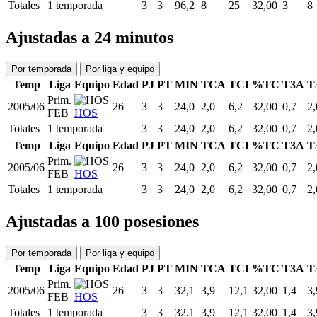
Totales
1 temporada
3
3
96,2
8
25
32,00
3
8
Ajustadas a 24 minutos
Por temporada
Por liga y equipo
Temp
Liga
Equipo
Edad
PJ
PT
MIN
TCA
TCI
%TC
T3A
T
Prim.
2005/06
26
3
3
24,0
2,0
6,2
32,00
0,7
2,
FEB
HOS
Totales
1 temporada
3
3
24,0
2,0
6,2
32,00
0,7
2,
Temp
Liga
Equipo
Edad
PJ
PT
MIN
TCA
TCI
%TC
T3A
T
Prim.
2005/06
26
3
3
24,0
2,0
6,2
32,00
0,7
2,
FEB
HOS
Totales
1 temporada
3
3
24,0
2,0
6,2
32,00
0,7
2,
Ajustadas a 100 posesiones
Por temporada
Por liga y equipo
Temp
Liga
Equipo
Edad
PJ
PT
MIN
TCA
TCI
%TC
T3A
T
Prim.
2005/06
26
3
3
32,1
3,9
12,1
32,00
1,4
3,
FEB
HOS
Totales
1 temporada
3
3
32,1
3,9
12,1
32,00
1,4
3,