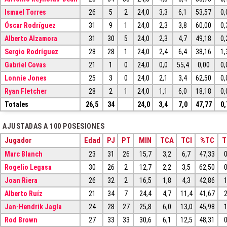
Ismael Torres
26
5
2
24,0
3,3
6,1
53,57
0,
Óscar Rodríguez
31
9
1
24,0
2,3
3,8
60,00
0,
Alberto Alzamora
31
30
5
24,0
2,3
4,7
49,18
0,
Sergio Rodríguez
28
28
1
24,0
2,4
6,4
38,16
1,
Gabriel Covas
21
1
0
24,0
0,0
55,4
0,00
0,
Lonnie Jones
25
3
0
24,0
2,1
3,4
62,50
0,
Ryan Fletcher
28
2
1
24,0
1,1
6,0
18,18
0,
Totales
26,5
34
24,0
3,4
7,0
47,77
0,
AJUSTADAS A 100 POSESIONES
Jugador
Edad
PJ
PT
MIN
TCA
TCI
%TC
T
Marc Blanch
23
31
26
15,7
3,2
6,7
47,33
0
Rogelio Legasa
30
26
2
12,7
2,2
3,5
62,50
0
Joan Riera
26
32
2
16,5
1,8
4,3
42,86
1
Alberto Ruíz
21
34
7
24,4
4,7
11,4
41,67
2
Jan-Hendrik Jagla
24
28
27
25,8
6,0
13,0
45,98
1
Rod Brown
27
33
33
30,6
6,1
12,5
48,31
0