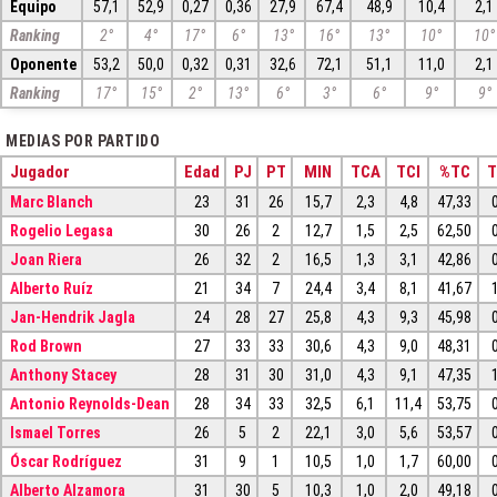
Equipo
57,1
52,9
0,27
0,36
27,9
67,4
48,9
10,4
2,1
Ranking
2°
4°
17°
6°
13°
16°
13°
10°
10°
Oponente
53,2
50,0
0,32
0,31
32,6
72,1
51,1
11,0
2,1
Ranking
17°
15°
2°
13°
6°
3°
6°
9°
9°
MEDIAS POR PARTIDO
Jugador
Edad
PJ
PT
MIN
TCA
TCI
%TC
T
Marc Blanch
23
31
26
15,7
2,3
4,8
47,33
Rogelio Legasa
30
26
2
12,7
1,5
2,5
62,50
Joan Riera
26
32
2
16,5
1,3
3,1
42,86
Alberto Ruíz
21
34
7
24,4
3,4
8,1
41,67
Jan-Hendrik Jagla
24
28
27
25,8
4,3
9,3
45,98
Rod Brown
27
33
33
30,6
4,3
9,0
48,31
Anthony Stacey
28
31
30
31,0
4,3
9,1
47,35
Antonio Reynolds-Dean
28
34
33
32,5
6,1
11,4
53,75
Ismael Torres
26
5
2
22,1
3,0
5,6
53,57
Óscar Rodríguez
31
9
1
10,5
1,0
1,7
60,00
Alberto Alzamora
31
30
5
10,3
1,0
2,0
49,18