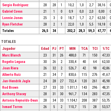
Sergio Rodríguez
28
28
1
10,2
1,0
2,7
38,16
Gabriel Covas
21
1
0
0,9
0,0
2,0
0,00
Lonnie Jones
25
3
0
18,7
1,7
2,7
62,50
Ryan Fletcher
28
2
1
22,0
1,0
5,5
18,18
Totales
26,5
34
202,2
28,3
59,3
47,77
TOTALES
Jugador
Edad
PJ
PT
MIN
TCA
TCI
%TC
Marc Blanch
23
31
26
488,0
71
150
47,33
Rogelio Legasa
30
26
2
330,4
40
64
62,50
Joan Riera
26
32
2
526,7
42
98
42,86
Alberto Ruíz
21
34
7
830,6
115
276
41,67
Jan-Hendrik Jagla
24
28
27
722,4
120
261
45,98
Rod Brown
27
33
33
1.011,1
143
296
48,31
Anthony Stacey
28
31
30
961,7
134
283
47,35
Antonio Reynolds-Dean
28
34
33
1.104,1
208
387
53,75
Ismael Torres
26
5
2
110,7
15
28
53,57