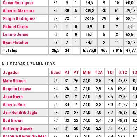
Óscar Rodríguez
31
9
1
94,5
9
15
60,00
Alberto Alzamora
31
30
5
309,3
30
61
49,18
Sergio Rodríguez
28
28
1
284,5
29
76
38,16
Gabriel Covas
21
1
0
0,9
0
2
0,00
Lonnie Jones
25
3
0
56,1
5
8
62,50
Ryan Fletcher
28
2
1
44,1
2
11
18,18
Totales
26,5
34
6.875,0
963
2.016
47,77
AJUSTADAS A 24 MINUTOS
Jugador
Edad
PJ
PT
MIN
TCA
TCI
%TC
T
Marc Blanch
23
31
26
24,0
3,5
7,4
47,33
0,
Rogelio Legasa
30
26
2
24,0
2,9
4,6
62,50
0,
Joan Riera
26
32
2
24,0
1,9
4,5
42,86
1,
Alberto Ruíz
21
34
7
24,0
3,3
8,0
41,67
1,
Jan-Hendrik Jagla
24
28
27
24,0
4,0
8,7
45,98
0,
Rod Brown
27
33
33
24,0
3,4
7,0
48,31
0,
Anthony Stacey
28
31
30
24,0
3,3
7,1
47,35
1,
Antonio Reynolds-Dean
28
34
33
24,0
4,5
8,4
53,75
0,