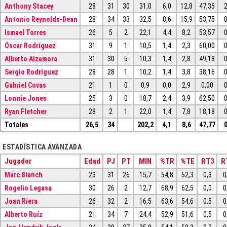
Anthony Stacey
28
31
30
31,0
6,0
12,8
47,35
2
Antonio Reynolds-Dean
28
34
33
32,5
8,6
15,9
53,75
0
Ismael Torres
26
5
2
22,1
4,4
8,2
53,57
0
Óscar Rodríguez
31
9
1
10,5
1,4
2,3
60,00
0
Alberto Alzamora
31
30
5
10,3
1,4
2,8
49,18
0
Sergio Rodríguez
28
28
1
10,2
1,4
3,8
38,16
0
Gabriel Covas
21
1
0
0,9
0,0
2,9
0,00
0
Lonnie Jones
25
3
0
18,7
2,4
3,9
62,50
0
Ryan Fletcher
28
2
1
22,0
1,4
7,8
18,18
0
Totales
26,5
34
202,2
4,1
8,6
47,77
0
ESTADÍSTICA AVANZADA
Jugador
Edad
PJ
PT
MIN
%TR
%TE
RT3
R
Marc Blanch
23
31
26
15,7
54,8
52,3
0,3
0
Rogelio Legasa
30
26
2
12,7
68,9
62,5
0,0
0
Joan Riera
26
32
2
16,5
63,6
54,6
0,5
0
Alberto Ruíz
21
34
7
24,4
52,9
51,6
0,5
0