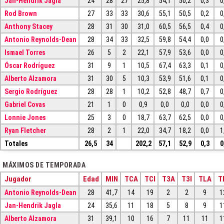
Jan-Hendrik Jagla
24
28
27
25,8
54,1
50,2
0,3
0
Rod Brown
27
33
33
30,6
55,1
50,5
0,2
0
Anthony Stacey
28
31
30
31,0
60,5
56,5
0,4
0
Antonio Reynolds-Dean
28
34
33
32,5
59,8
54,4
0,0
0
Ismael Torres
26
5
2
22,1
57,9
53,6
0,0
0
Óscar Rodríguez
31
9
1
10,5
67,4
63,3
0,1
0
Alberto Alzamora
31
30
5
10,3
53,9
51,6
0,1
0
Sergio Rodríguez
28
28
1
10,2
52,8
48,7
0,7
0
Gabriel Covas
21
1
0
0,9
0,0
0,0
0,0
0
Lonnie Jones
25
3
0
18,7
63,7
62,5
0,0
0
Ryan Fletcher
28
2
1
22,0
34,7
18,2
0,0
1
Totales
26,5
34
202,2
57,1
52,9
0,3
0
MÁXIMOS DE TEMPORADA
Jugador
Edad
MIN
TCA
TCI
T3A
T3I
TLA
T
Antonio Reynolds-Dean
28
41,7
14
19
2
2
9
1
Jan-Hendrik Jagla
24
35,6
11
18
5
8
9
1
Alberto Alzamora
31
39,1
10
16
7
11
11
1