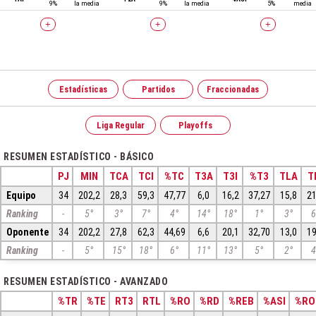
9%
la media
9%
la media
5%
media
+
+
+
Estadísticas
Partidos
Fraccionadas
Liga Regular
Playoffs
RESUMEN ESTADÍSTICO - BÁSICO
PJ
MIN
TCA
TCI
%TC
T3A
T3I
%T3
TLA
T
Equipo
34
202,2
28,3
59,3
47,77
6,0
16,2
37,27
15,8
21
Ranking
-
5°
3°
7°
4°
14°
18°
1°
3°
6
Oponente
34
202,2
27,8
62,3
44,69
6,6
20,1
32,70
13,0
19
Ranking
-
5°
15°
18°
6°
11°
13°
5°
2°
4
RESUMEN ESTADÍSTICO - AVANZADO
%TR
%TE
RT3
RTL
%RO
%RD
%REB
%ASI
%RO