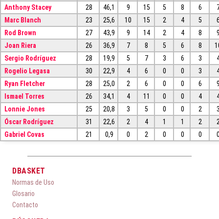
Anthony Stacey
28
46,1
9
15
5
8
6
Marc Blanch
23
25,6
10
15
2
4
5
Rod Brown
27
43,9
9
14
2
4
8
Joan Riera
26
36,9
7
8
5
6
8
1
Sergio Rodríguez
28
19,9
5
7
3
6
3
Rogelio Legasa
30
22,9
4
6
0
0
3
Ryan Fletcher
28
25,0
2
6
0
0
6
Ismael Torres
26
34,1
4
11
0
0
4
Lonnie Jones
25
20,8
3
5
0
0
2
Óscar Rodríguez
31
22,6
2
4
1
1
2
Gabriel Covas
21
0,9
0
2
0
0
0
DBASKET
Normas de Uso
Glosario
Contacto