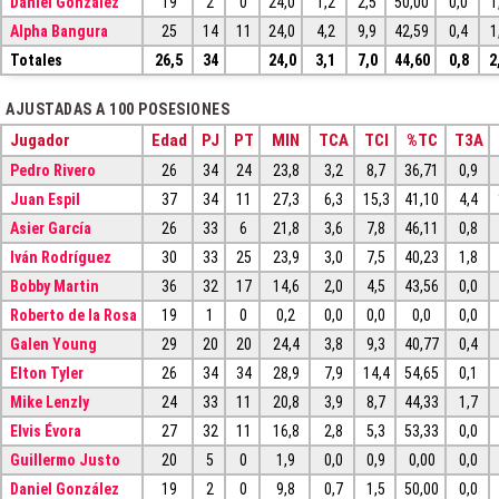
Daniel González
19
2
0
24,0
1,2
2,5
50,00
0,0
1
Alpha Bangura
25
14
11
24,0
4,2
9,9
42,59
0,4
1
Totales
26,5
34
24,0
3,1
7,0
44,60
0,8
2
AJUSTADAS A 100 POSESIONES
Jugador
Edad
PJ
PT
MIN
TCA
TCI
%TC
T3A
Pedro Rivero
26
34
24
23,8
3,2
8,7
36,71
0,9
Juan Espil
37
34
11
27,3
6,3
15,3
41,10
4,4
Asier García
26
33
6
21,8
3,6
7,8
46,11
0,8
Iván Rodríguez
30
33
25
23,9
3,0
7,5
40,23
1,8
Bobby Martin
36
32
17
14,6
2,0
4,5
43,56
0,0
Roberto de la Rosa
19
1
0
0,2
0,0
0,0
0,0
0,0
Galen Young
29
20
20
24,4
3,8
9,3
40,77
0,4
Elton Tyler
26
34
34
28,9
7,9
14,4
54,65
0,1
Mike Lenzly
24
33
11
20,8
3,9
8,7
44,33
1,7
Elvis Évora
27
32
11
16,8
2,8
5,3
53,33
0,0
Guillermo Justo
20
5
0
1,9
0,0
0,9
0,00
0,0
Daniel González
19
2
0
9,8
0,7
1,5
50,00
0,0