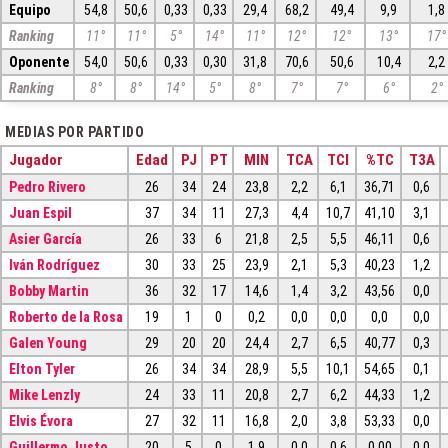
Equipo
54,8
50,6
0,33
0,33
29,4
68,2
49,4
9,9
1,8
Ranking
11°
11°
5°
14°
11°
12°
12°
13°
17°
Oponente
54,0
50,6
0,33
0,30
31,8
70,6
50,6
10,4
2,2
Ranking
8°
8°
14°
5°
8°
7°
7°
6°
2°
MEDIAS POR PARTIDO
Jugador
Edad
PJ
PT
MIN
TCA
TCI
%TC
T3A
Pedro Rivero
26
34
24
23,8
2,2
6,1
36,71
0,6
Juan Espil
37
34
11
27,3
4,4
10,7
41,10
3,1
Asier García
26
33
6
21,8
2,5
5,5
46,11
0,6
Iván Rodríguez
30
33
25
23,9
2,1
5,3
40,23
1,2
Bobby Martin
36
32
17
14,6
1,4
3,2
43,56
0,0
Roberto de la Rosa
19
1
0
0,2
0,0
0,0
0,0
0,0
Galen Young
29
20
20
24,4
2,7
6,5
40,77
0,3
Elton Tyler
26
34
34
28,9
5,5
10,1
54,65
0,1
Mike Lenzly
24
33
11
20,8
2,7
6,2
44,33
1,2
Elvis Évora
27
32
11
16,8
2,0
3,8
53,33
0,0
Guillermo Justo
20
5
0
1,9
0,0
0,6
0,00
0,0