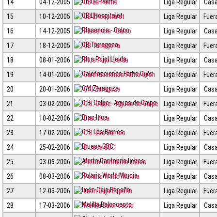
14
04-12-2005
UB La Palma
Liga Regular
Cas
15
10-12-2005
CB L'Hospitalet
Liga Regular
Fuer
16
14-12-2005
Plasencia - Galco
Liga Regular
Cas
17
18-12-2005
CB Tarragona
Liga Regular
Fuer
18
08-01-2006
Plus Pujol Lleida
Liga Regular
Cas
19
14-01-2006
Calefacciones Farho Gijón
Liga Regular
Fuer
20
20-01-2006
CAI Zaragoza
Liga Regular
Cas
21
03-02-2006
C.B. Calpe - Aguas de Calpe
Liga Regular
Fuer
22
10-02-2006
Drac Inca
Liga Regular
Cas
23
17-02-2006
C.B. Los Barrios
Liga Regular
Fuer
24
25-02-2006
Bruesa GBC
Liga Regular
Cas
25
03-03-2006
Alerta Cantabria Lobos
Liga Regular
Fuer
26
08-03-2006
Polaris World Murcia
Liga Regular
Cas
27
12-03-2006
León Caja España
Liga Regular
Fuer
28
17-03-2006
Melilla Baloncesto
Liga Regular
Cas