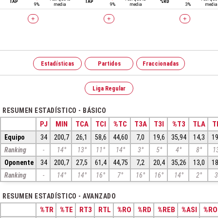
TAP
TAP
%RD
9%
media
9%
media
3%
media
+
+
+
Estadísticas
Partidos
Fraccionadas
Liga Regular
RESUMEN ESTADÍSTICO - BÁSICO
PJ
MIN
TCA
TCI
%TC
T3A
T3I
%T3
TLA
T
Equipo
34
200,7
26,1
58,6
44,60
7,0
19,6
35,94
14,3
19
Ranking
-
14°
13°
11°
14°
3°
5°
4°
8°
1
Oponente
34
200,7
27,5
61,4
44,75
7,2
20,4
35,26
13,0
18
Ranking
-
14°
14°
16°
7°
16°
16°
14°
2°
3
RESUMEN ESTADÍSTICO - AVANZADO
%TR
%TE
RT3
RTL
%RO
%RD
%REB
%ASI
%RO