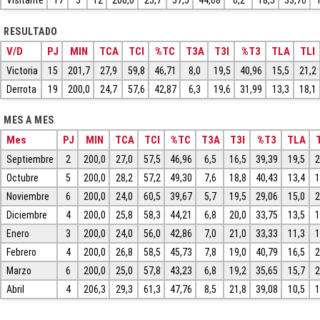
Visitante
17
5
12
200,0
25,7
57,5
44,68
6,2
18,5
33,76
RESULTADO
V/D
PJ
MIN
TCA
TCI
%TC
T3A
T3I
%T3
TLA
TLI
Victoria
15
201,7
27,9
59,8
46,71
8,0
19,5
40,96
15,5
21,2
Derrota
19
200,0
24,7
57,6
42,87
6,3
19,6
31,99
13,3
18,1
MES A MES
Mes
PJ
MIN
TCA
TCI
%TC
T3A
T3I
%T3
TLA
Septiembre
2
200,0
27,0
57,5
46,96
6,5
16,5
39,39
19,5
2
Octubre
5
200,0
28,2
57,2
49,30
7,6
18,8
40,43
13,4
1
Noviembre
6
200,0
24,0
60,5
39,67
5,7
19,5
29,06
15,0
2
Diciembre
4
200,0
25,8
58,3
44,21
6,8
20,0
33,75
13,5
1
Enero
3
200,0
24,0
56,0
42,86
7,0
21,0
33,33
11,3
1
Febrero
4
200,0
26,8
58,5
45,73
7,8
19,0
40,79
16,5
2
Marzo
6
200,0
25,0
57,8
43,23
6,8
19,2
35,65
15,7
2
Abril
4
206,3
29,3
61,3
47,76
8,5
21,8
39,08
10,5
1