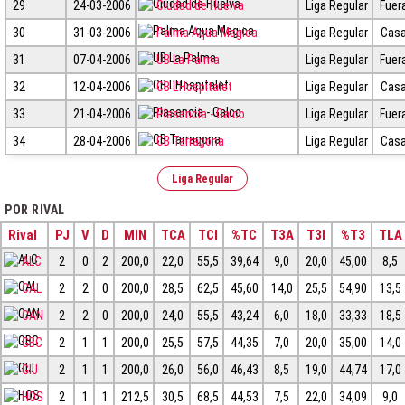
29
24-03-2006
Ciudad de Huelva
Liga Regular
Fuer
30
31-03-2006
Palma Aqua Magica
Liga Regular
Cas
31
07-04-2006
UB La Palma
Liga Regular
Fuer
32
12-04-2006
CB L'Hospitalet
Liga Regular
Cas
33
21-04-2006
Plasencia - Galco
Liga Regular
Fuer
34
28-04-2006
CB Tarragona
Liga Regular
Cas
Liga Regular
POR RIVAL
Rival
PJ
V
D
MIN
TCA
TCI
%TC
T3A
T3I
%T3
TLA
ALC
2
0
2
200,0
22,0
55,5
39,64
9,0
20,0
45,00
8,5
CAL
2
2
0
200,0
28,5
62,5
45,60
14,0
25,5
54,90
13,5
CAN
2
2
0
200,0
24,0
55,5
43,24
6,0
18,0
33,33
18,5
GBC
2
1
1
200,0
25,5
57,5
44,35
7,0
20,0
35,00
14,0
GIJ
2
1
1
200,0
26,0
56,0
46,43
8,5
19,0
44,74
17,0
HOS
2
1
1
212,5
30,5
68,5
44,53
7,5
22,0
34,09
9,0