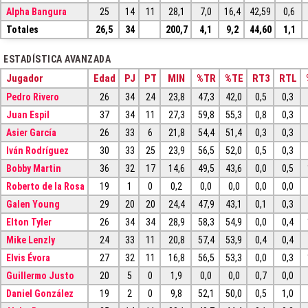
Alpha Bangura
25
14
11
28,1
7,0
16,4
42,59
0,6
Totales
26,5
34
200,7
4,1
9,2
44,60
1,1
ESTADÍSTICA AVANZADA
Jugador
Edad
PJ
PT
MIN
%TR
%TE
RT3
RTL
Pedro Rivero
26
34
24
23,8
47,3
42,0
0,5
0,3
Juan Espil
37
34
11
27,3
59,8
55,3
0,8
0,3
Asier García
26
33
6
21,8
54,4
51,4
0,3
0,3
Iván Rodríguez
30
33
25
23,9
56,5
52,0
0,5
0,3
Bobby Martin
36
32
17
14,6
49,5
43,6
0,0
0,5
Roberto de la Rosa
19
1
0
0,2
0,0
0,0
0,0
0,0
Galen Young
29
20
20
24,4
47,9
43,1
0,1
0,3
Elton Tyler
26
34
34
28,9
58,3
54,9
0,0
0,4
Mike Lenzly
24
33
11
20,8
57,4
53,9
0,4
0,4
Elvis Évora
27
32
11
16,8
56,5
53,3
0,0
0,3
Guillermo Justo
20
5
0
1,9
0,0
0,0
0,7
0,0
Daniel González
19
2
0
9,8
52,1
50,0
0,5
1,0