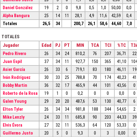
Daniel González
19
2
0
9,8
0,5
1,0
50,00
0,0
Alpha Bangura
25
14
11
28,1
4,9
11,6
42,59
0,4
Totales
26,5
34
200,7
26,1
58,6
44,60
7,0
TOTALES
Jugador
Edad
PJ
PT
MIN
TCA
TCI
%TC
T3
Pedro Rivero
26
34
24
810,2
76
207
36,71
22
Juan Espil
37
34
11
927,7
150
365
41,10
10
Asier García
26
33
6
719,1
83
180
46,11
19
Iván Rodríguez
30
33
25
788,8
70
174
40,23
41
Bobby Martin
36
32
17
465,9
44
101
43,56
0
Roberto de la Rosa
19
1
0
0,2
0
0
0,0
0
Galen Young
29
20
20
487,6
53
130
40,77
6
Elton Tyler
26
34
34
981,8
188
344
54,65
2
Mike Lenzly
24
33
11
685,8
90
203
44,33
39
Elvis Évora
27
32
11
536,3
64
120
53,33
0
Guillermo Justo
20
5
0
9,3
0
3
0,00
0