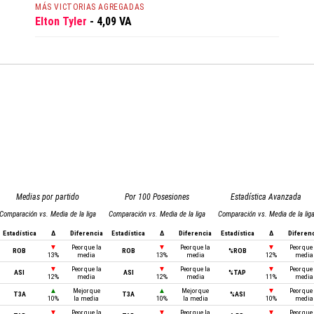
MÁS VICTORIAS AGREGADAS
Elton Tyler
- 4,09 VA
Medias por partido
Por 100 Posesiones
Estadística Avanzada
Comparación vs. Media de la liga
Comparación vs. Media de la liga
Comparación vs. Media de la lig
Estadística
Δ
Diferencia
Estadística
Δ
Diferencia
Estadística
Δ
Diferen
▼
Peor que la
▼
Peor que la
▼
Peor que 
ROB
ROB
%ROB
13%
media
13%
media
12%
media
▼
Peor que la
▼
Peor que la
▼
Peor que 
ASI
ASI
%TAP
12%
media
12%
media
11%
media
▲
Mejor que
▲
Mejor que
▼
Peor que 
T3A
T3A
%ASI
10%
la media
10%
la media
10%
media
▼
Peor que la
▼
Peor que la
▼
Peor que 