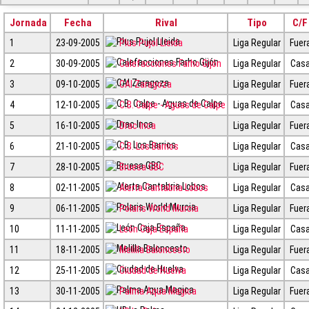
Jornada
Fecha
Rival
Tipo
C/F
1
23-09-2005
Plus Pujol Lleida
Liga Regular
Fuer
2
30-09-2005
Calefacciones Farho Gijón
Liga Regular
Cas
3
09-10-2005
CAI Zaragoza
Liga Regular
Fuer
4
12-10-2005
C.B. Calpe - Aguas de Calpe
Liga Regular
Cas
5
16-10-2005
Drac Inca
Liga Regular
Fuer
6
21-10-2005
C.B. Los Barrios
Liga Regular
Cas
7
28-10-2005
Bruesa GBC
Liga Regular
Fuer
8
02-11-2005
Alerta Cantabria Lobos
Liga Regular
Cas
9
06-11-2005
Polaris World Murcia
Liga Regular
Fuer
10
11-11-2005
León Caja España
Liga Regular
Cas
11
18-11-2005
Melilla Baloncesto
Liga Regular
Fuer
12
25-11-2005
Ciudad de Huelva
Liga Regular
Cas
13
30-11-2005
Palma Aqua Magica
Liga Regular
Fuer