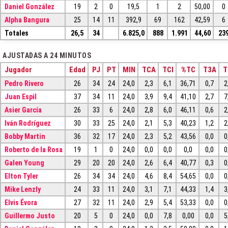
Daniel González
19
2
0
19,5
1
2
50,00
0
Alpha Bangura
25
14
11
392,9
69
162
42,59
6
Totales
26,5
34
6.825,0
888
1.991
44,60
23
AJUSTADAS A 24 MINUTOS
Jugador
Edad
PJ
PT
MIN
TCA
TCI
%TC
T3A
T
Pedro Rivero
26
34
24
24,0
2,3
6,1
36,71
0,7
2
Juan Espil
37
34
11
24,0
3,9
9,4
41,10
2,7
7
Asier García
26
33
6
24,0
2,8
6,0
46,11
0,6
2
Iván Rodríguez
30
33
25
24,0
2,1
5,3
40,23
1,2
2
Bobby Martin
36
32
17
24,0
2,3
5,2
43,56
0,0
0
Roberto de la Rosa
19
1
0
24,0
0,0
0,0
0,0
0,0
0
Galen Young
29
20
20
24,0
2,6
6,4
40,77
0,3
0
Elton Tyler
26
34
34
24,0
4,6
8,4
54,65
0,0
0
Mike Lenzly
24
33
11
24,0
3,1
7,1
44,33
1,4
3
Elvis Évora
27
32
11
24,0
2,9
5,4
53,33
0,0
0
Guillermo Justo
20
5
0
24,0
0,0
7,8
0,00
0,0
5