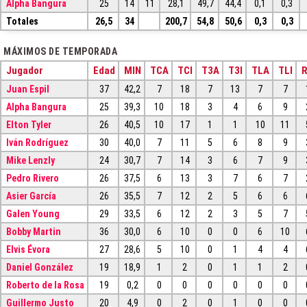
Alpha Bangura
25
14
11
28,1
49,7
44,4
0,1
0,3
Totales
26,5
34
200,7
54,8
50,6
0,3
0,3
MÁXIMOS DE TEMPORADA
Jugador
Edad
MIN
TCA
TCI
T3A
T3I
TLA
TLI
Juan Espil
37
42,2
7
18
7
13
7
7
Alpha Bangura
25
39,3
10
18
3
4
6
9
Elton Tyler
26
40,5
10
17
1
1
10
11
Iván Rodríguez
30
40,0
7
11
5
6
8
9
Mike Lenzly
24
30,7
7
14
3
6
7
9
Pedro Rivero
26
37,5
6
13
3
7
6
7
Asier García
26
35,5
7
12
2
5
6
6
Galen Young
29
33,5
6
12
2
3
5
7
Bobby Martin
36
30,0
6
10
0
0
6
10
Elvis Évora
27
28,6
5
10
0
1
4
4
Daniel González
19
18,9
1
2
0
1
1
2
Roberto de la Rosa
19
0,2
0
0
0
0
0
0
Guillermo Justo
20
4,9
0
2
0
1
0
0