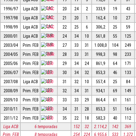
1996/97
Liga ACB
CAC
20
24
2
333,9
19
43
1997/98
Liga ACB
CAC
21
20
1
162,4
10
27
1998/99
Liga ACB
CAC
22
25
6
306,2
25
59
2000/01
Liga ACB
OUR
24
34
10
561,8
55
125
2003/04
Prim. FEB
OUR
27
33
31
1.008,0
104
249
2004/05
Prim. FEB
OUR
28
33
31
998,3
98
233
2005/06
Prim. FEB
LEO
29
34
24
861,9
64
171
2006/07
Prim. FEB
LEO
30
34
32
853,3
46
133
2007/08
Liga ACB
LEO
31
32
10
557,4
25
84
2008/09
Prim. FEB
LEO
32
34
31
934,1
69
149
2009/10
Prim. FEB
LEO
33
33
29
864,4
61
161
2010/11
Prim. FEB
LEO
34
31
28
853,3
51
164
2011/12
Prim. FEB
LEO
35
22
18
582,3
40
112
Liga ACB
6 temporadas
152
32
2.114,2
142
369
Prim. FEB
8 temporadas
254
224
6.955,6
533
1.372