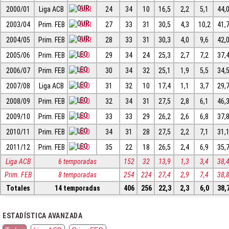
2000/01
Liga ACB
OUR
24
34
10
16,5
2,2
5,1
44,
2003/04
Prim. FEB
OUR
27
33
31
30,5
4,3
10,2
41,
2004/05
Prim. FEB
OUR
28
33
31
30,3
4,0
9,6
42,
2005/06
Prim. FEB
LEO
29
34
24
25,3
2,7
7,2
37,
2006/07
Prim. FEB
LEO
30
34
32
25,1
1,9
5,5
34,
2007/08
Liga ACB
LEO
31
32
10
17,4
1,1
3,7
29,
2008/09
Prim. FEB
LEO
32
34
31
27,5
2,8
6,1
46,
2009/10
Prim. FEB
LEO
33
33
29
26,2
2,6
6,8
37,
2010/11
Prim. FEB
LEO
34
31
28
27,5
2,2
7,1
31,
2011/12
Prim. FEB
LEO
35
22
18
26,5
2,4
6,9
35,
Liga ACB
6 temporadas
152
32
13,9
1,3
3,4
38,
Prim. FEB
8 temporadas
254
224
27,4
2,9
7,4
38,
Totales
14 temporadas
406
256
22,3
2,3
6,0
38,
ESTADÍSTICA AVANZADA