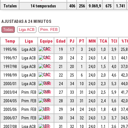
Totales
14 temporadas
406
256
9.069,9
675
1.741
AJUSTADAS A 24 MINUTOS
Todas
Liga ACB
Prim. FEB
Temp
Liga
Equipo
Edad
PJ
PT
MIN
TCA
TCI
%T
1995/96
Liga ACB
CAC
19
17
3
24,0
1,0
3,9
25,
1996/97
Liga ACB
CAC
20
24
2
24,0
1,4
3,1
44,
1997/98
Liga ACB
CAC
21
20
1
24,0
1,5
4,0
37,
1998/99
Liga ACB
CAC
22
25
6
24,0
2,0
4,6
42,
2000/01
Liga ACB
OUR
24
34
10
24,0
2,3
5,3
44,
2003/04
Prim. FEB
OUR
27
33
31
24,0
2,5
5,9
41,
2004/05
Prim. FEB
OUR
28
33
31
24,0
2,4
5,6
42,
2005/06
Prim. FEB
LEO
29
34
24
24,0
1,8
4,8
37,
2006/07
Prim. FEB
LEO
30
34
32
24,0
1,3
3,7
34,
2007/08
Liga ACB
LEO
31
32
10
24,0
1,1
3,6
29,