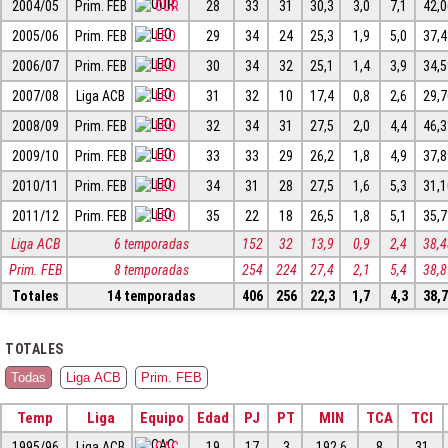
2004/05
Prim. FEB
OUR
28
33
31
30,3
3,0
7,1
42,
2005/06
Prim. FEB
LEO
29
34
24
25,3
1,9
5,0
37,
2006/07
Prim. FEB
LEO
30
34
32
25,1
1,4
3,9
34,
2007/08
Liga ACB
LEO
31
32
10
17,4
0,8
2,6
29,
2008/09
Prim. FEB
LEO
32
34
31
27,5
2,0
4,4
46,
2009/10
Prim. FEB
LEO
33
33
29
26,2
1,8
4,9
37,
2010/11
Prim. FEB
LEO
34
31
28
27,5
1,6
5,3
31,
2011/12
Prim. FEB
LEO
35
22
18
26,5
1,8
5,1
35,
Liga ACB
6 temporadas
152
32
13,9
0,9
2,4
38,
Prim. FEB
8 temporadas
254
224
27,4
2,1
5,4
38,
Totales
14 temporadas
406
256
22,3
1,7
4,3
38,
TOTALES
Todas
Liga ACB
Prim. FEB
Temp
Liga
Equipo
Edad
PJ
PT
MIN
TCA
TCI
1995/96
Liga ACB
CAC
19
17
3
192,6
8
31