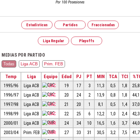
Por 100 Posesiones
Estadísticas
Partidos
Fraccionadas
Liga Regular
Playoffs
MEDIAS POR PARTIDO
Todas
Liga ACB
Prim. FEB
Temp
Liga
Equipo
Edad
PJ
PT
MIN
TCA
TCI
%T
1995/96
Liga ACB
CAC
19
17
3
11,3
0,5
1,8
25,
1996/97
Liga ACB
CAC
20
24
2
13,9
0,8
1,8
44,
1997/98
Liga ACB
CAC
21
20
1
8,1
0,5
1,4
37,
1998/99
Liga ACB
CAC
22
25
6
12,2
1,0
2,4
42,
2000/01
Liga ACB
OUR
24
34
10
16,5
1,6
3,7
44,
2003/04
Prim. FEB
OUR
27
33
31
30,5
3,2
7,5
41,