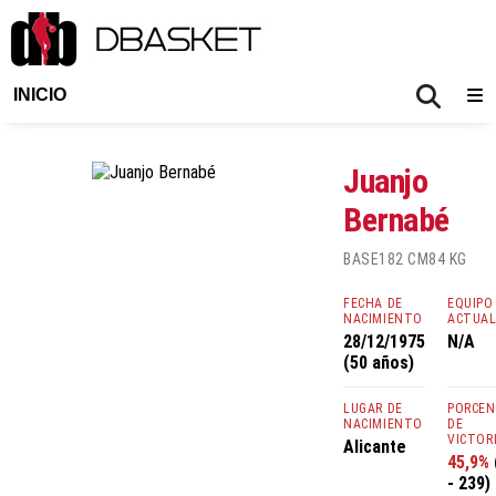
INICIO
Juanjo
Bernabé
BASE
182 CM
84 KG
FECHA DE
EQUIPO
NACIMIENTO
ACTUA
28/12/1975
N/A
(50 años)
LUGAR DE
PORCE
NACIMIENTO
DE
VICTOR
Alicante
45,9%
- 239)