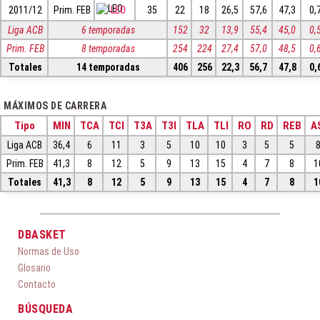
2011/12
Prim. FEB
LEO
35
22
18
26,5
57,6
47,3
0,
Liga ACB
6 temporadas
152
32
13,9
55,4
45,0
0,
Prim. FEB
8 temporadas
254
224
27,4
57,0
48,5
0,
Totales
14 temporadas
406
256
22,3
56,7
47,8
0,
MÁXIMOS DE CARRERA
Tipo
MIN
TCA
TCI
T3A
T3I
TLA
TLI
RO
RD
REB
A
Liga ACB
36,4
6
11
3
5
10
10
3
5
5
Prim. FEB
41,3
8
12
5
9
13
15
4
7
8
1
Totales
41,3
8
12
5
9
13
15
4
7
8
1
DBASKET
Normas de Uso
Glosario
Contacto
BÚSQUEDA