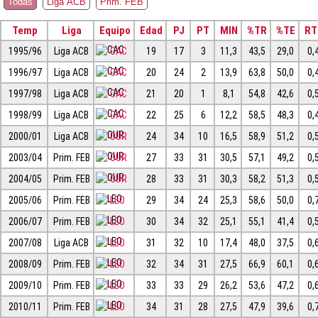
Todas
Liga ACB
Prim. FEB
Temp
Liga
Equipo
Edad
PJ
PT
MIN
%TR
%TE
RT
1995/96
Liga ACB
CAC
19
17
3
11,3
43,5
29,0
0,
1996/97
Liga ACB
CAC
20
24
2
13,9
63,8
50,0
0,
1997/98
Liga ACB
CAC
21
20
1
8,1
54,8
42,6
0,
1998/99
Liga ACB
CAC
22
25
6
12,2
58,5
48,3
0,
2000/01
Liga ACB
OUR
24
34
10
16,5
58,9
51,2
0,
2003/04
Prim. FEB
OUR
27
33
31
30,5
57,1
49,2
0,
2004/05
Prim. FEB
OUR
28
33
31
30,3
58,2
51,3
0,
2005/06
Prim. FEB
LEO
29
34
24
25,3
58,6
50,0
0,
2006/07
Prim. FEB
LEO
30
34
32
25,1
55,1
41,4
0,
2007/08
Liga ACB
LEO
31
32
10
17,4
48,0
37,5
0,
2008/09
Prim. FEB
LEO
32
34
31
27,5
66,9
60,1
0,
2009/10
Prim. FEB
LEO
33
33
29
26,2
53,6
47,2
0,
2010/11
Prim. FEB
LEO
34
31
28
27,5
47,9
39,6
0,