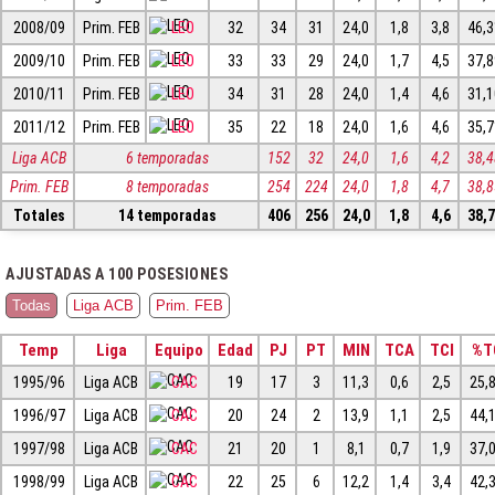
2008/09
Prim. FEB
LEO
32
34
31
24,0
1,8
3,8
46,
2009/10
Prim. FEB
LEO
33
33
29
24,0
1,7
4,5
37,
2010/11
Prim. FEB
LEO
34
31
28
24,0
1,4
4,6
31,
2011/12
Prim. FEB
LEO
35
22
18
24,0
1,6
4,6
35,
Liga ACB
6 temporadas
152
32
24,0
1,6
4,2
38,
Prim. FEB
8 temporadas
254
224
24,0
1,8
4,7
38,
Totales
14 temporadas
406
256
24,0
1,8
4,6
38,
AJUSTADAS A 100 POSESIONES
Todas
Liga ACB
Prim. FEB
Temp
Liga
Equipo
Edad
PJ
PT
MIN
TCA
TCI
%T
1995/96
Liga ACB
CAC
19
17
3
11,3
0,6
2,5
25,
1996/97
Liga ACB
CAC
20
24
2
13,9
1,1
2,5
44,
1997/98
Liga ACB
CAC
21
20
1
8,1
0,7
1,9
37,
1998/99
Liga ACB
CAC
22
25
6
12,2
1,4
3,4
42,