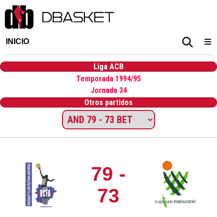
INICIO
Liga ACB
Temporada 1994/95
Jornada 34
Otros partidos
79 -
73