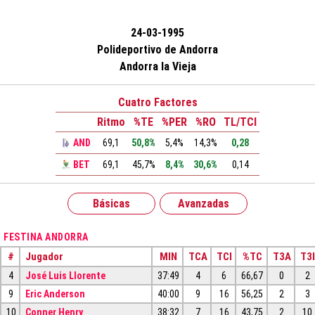
24-03-1995
Polideportivo de Andorra
Andorra la Vieja
Cuatro Factores
Ritmo
%TE
%PER
%RO
TL/TCI
AND
69,1
50,8%
5,4%
14,3%
0,28
BET
69,1
45,7%
8,4%
30,6%
0,14
Básicas
Avanzadas
FESTINA ANDORRA
#
Jugador
MIN
TCA
TCI
%TC
T3A
T3I
4
José Luis Llorente
37:49
4
6
66,67
0
2
9
Eric Anderson
40:00
9
16
56,25
2
3
10
Conner Henry
38:32
7
16
43,75
2
10