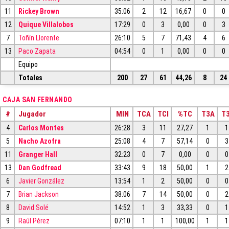
11
Rickey Brown
35:06
2
12
16,67
0
0
12
Quique Villalobos
17:29
0
3
0,00
0
3
7
Toñín Llorente
26:10
5
7
71,43
4
6
13
Paco Zapata
04:54
0
1
0,00
0
0
Equipo
Totales
200
27
61
44,26
8
24
CAJA SAN FERNANDO
#
Jugador
MIN
TCA
TCI
%TC
T3A
T3
4
Carlos Montes
26:28
3
11
27,27
1
1
5
Nacho Azofra
25:08
4
7
57,14
0
3
11
Granger Hall
32:23
0
7
0,00
0
0
13
Dan Godfread
33:43
9
18
50,00
1
2
6
Javier González
13:54
1
2
50,00
0
0
7
Brian Jackson
38:06
7
14
50,00
0
2
8
David Solé
14:52
1
3
33,33
0
1
9
Raúl Pérez
07:10
1
1
100,00
1
1