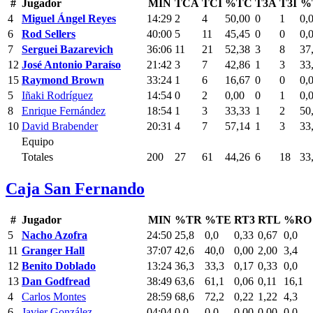
#
Jugador
MIN
TCA
TCI
%TC
T3A
T3I
%
4
Miguel Ángel Reyes
14:29
2
4
50,00
0
1
0,
6
Rod Sellers
40:00
5
11
45,45
0
0
0,
7
Serguei Bazarevich
36:06
11
21
52,38
3
8
37
12
José Antonio Paraíso
21:42
3
7
42,86
1
3
33
15
Raymond Brown
33:24
1
6
16,67
0
0
0,
5
Iñaki Rodríguez
14:54
0
2
0,00
0
1
0,
8
Enrique Fernández
18:54
1
3
33,33
1
2
50
10
David Brabender
20:31
4
7
57,14
1
3
33
Equipo
Totales
200
27
61
44,26
6
18
33
Caja San Fernando
#
Jugador
MIN
%TR
%TE
RT3
RTL
%RO
5
Nacho Azofra
24:50
25,8
0,0
0,33
0,67
0,0
11
Granger Hall
37:07
42,6
40,0
0,00
2,00
3,4
12
Benito Doblado
13:24
36,3
33,3
0,17
0,33
0,0
13
Dan Godfread
38:49
63,6
61,1
0,06
0,11
16,1
4
Carlos Montes
28:59
68,6
72,2
0,22
1,22
4,3
6
Javier González
04:04
0,0
0,0
0,00
0,00
0,0