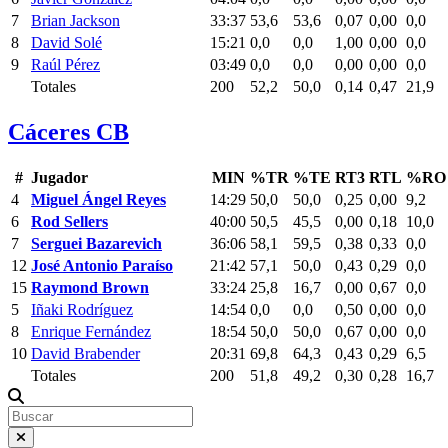
7
Brian Jackson
33:37
53,6
53,6
0,07
0,00
0,0
8
David Solé
15:21
0,0
0,0
1,00
0,00
0,0
9
Raúl Pérez
03:49
0,0
0,0
0,00
0,00
0,0
Totales
200
52,2
50,0
0,14
0,47
21,9
Cáceres CB
#
Jugador
MIN
%TR
%TE
RT3
RTL
%RO
4
Miguel Ángel Reyes
14:29
50,0
50,0
0,25
0,00
9,2
6
Rod Sellers
40:00
50,5
45,5
0,00
0,18
10,0
7
Serguei Bazarevich
36:06
58,1
59,5
0,38
0,33
0,0
12
José Antonio Paraíso
21:42
57,1
50,0
0,43
0,29
0,0
15
Raymond Brown
33:24
25,8
16,7
0,00
0,67
0,0
5
Iñaki Rodríguez
14:54
0,0
0,0
0,50
0,00
0,0
8
Enrique Fernández
18:54
50,0
50,0
0,67
0,00
0,0
10
David Brabender
20:31
69,8
64,3
0,43
0,29
6,5
Totales
200
51,8
49,2
0,30
0,28
16,7