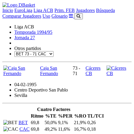
Inicio
EuroLiga
Liga ACB
Prim. FEB
Jugadores
Búsqueda
Comparar Jugadores
Uso
Glosario
Liga ACB
Temporada 1994/95
Jornada 27
Otros partidos
Caja San
73 -
Cáceres
Fernando
71
CB
04-02-1995
Centro Deportivo San Pablo
Sevilla
Cuatro Factores
Ritmo
%TE
%PER
%RO
TL/TCI
BET
69,8
50,0%
9,1%
21,9%
0,26
CAC
69,8
49,2%
11,6%
16,7%
0,18