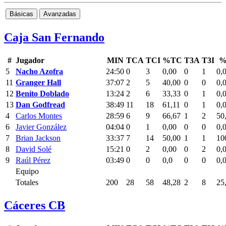
Básicas
Avanzadas
Caja San Fernando
#
Jugador
MIN
TCA
TCI
%TC
T3A
T3I
%
5
Nacho Azofra
24:50
0
3
0,00
0
1
0,
11
Granger Hall
37:07
2
5
40,00
0
0
0,
12
Benito Doblado
13:24
2
6
33,33
0
1
0,
13
Dan Godfread
38:49
11
18
61,11
0
1
0,
4
Carlos Montes
28:59
6
9
66,67
1
2
50
6
Javier González
04:04
0
1
0,00
0
0
0,
7
Brian Jackson
33:37
7
14
50,00
1
1
10
8
David Solé
15:21
0
2
0,00
0
2
0,
9
Raúl Pérez
03:49
0
0
0,0
0
0
0,
Equipo
Totales
200
28
58
48,28
2
8
25
Cáceres CB